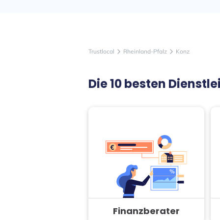
Trustlocal
Rheinland-Pfalz
Konz
arrow_forward_ios
arrow_forward_ios
Die 10 besten Dienst
Finanzberater