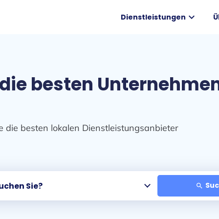
expand_more
Dienstleistungen
Ü
die besten Unternehmen 
e die besten lokalen Dienstleistungsanbieter
Suc
search