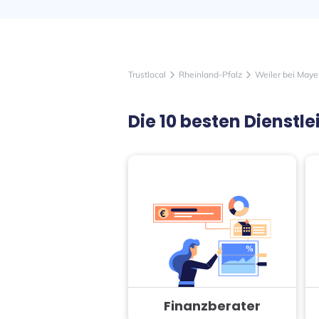
Trustlocal
Rheinland-Pfalz
Weiler bei Maye
arrow_forward_ios
arrow_forward_ios
Die 10 besten Dienst
Finanzberater