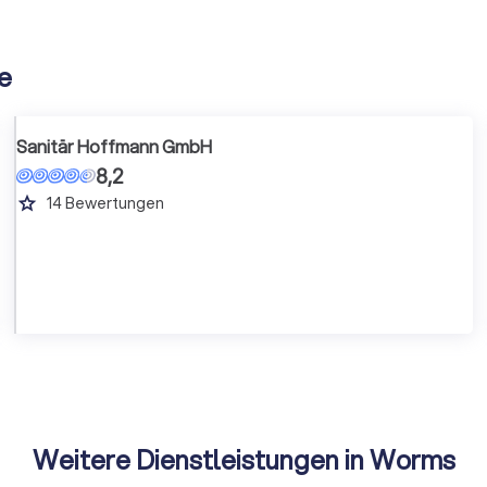
he
Sanitär Hoffmann GmbH
8,2
grade
14
Bewertungen
Weitere Dienstleistungen in Worms