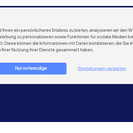
 in Leipzig
Sanitärinstallateure in Duisburg
Sanitärinstal
re in Bielefeld
Sanitärinstallateure in Bonn
Sanitärinstall
FÜR FIRMEN
ÜBER TRUST
Firmenprofil löschen
Über Trustloc
hnen ein persönlicheres Erlebnis zu bieten, analysieren wir den W
Trustlocal Top Pro
Arbeiten bei 
erbung zu personalisieren sowie Funktionen für soziale Medien bere
Erfahrungen
Kontakt
lt. Diese können die Informationen mit Daten kombinieren, die Sie 
Impulse
Datenschutz
n Ihrer Nutzung ihrer Dienste gesammelt haben.
Cookies
Firma registrieren
Impressum
AGB
Nur notwendige
Einstellungen verwalten
Sitemap