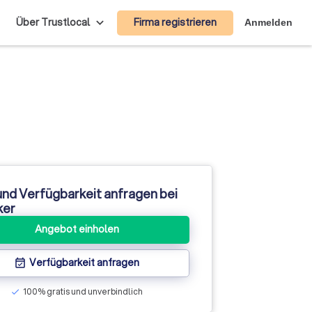
Firma registrieren
Über Trustlocal
Anmelden
und Verfügbarkeit anfragen bei
ker
Angebot einholen
Verfügbarkeit anfragen
event_available
100% gratis und unverbindlich
check