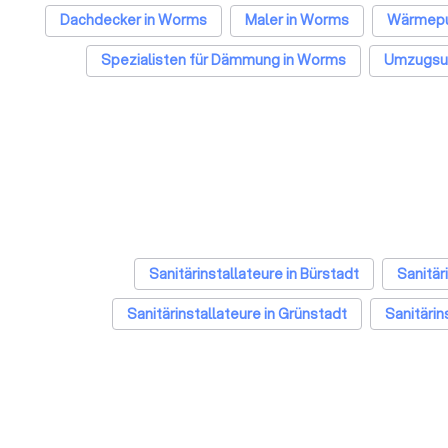
Dachdecker in Worms
Maler in Worms
Wärmepu
Spezialisten für Dämmung in Worms
Umzugsu
Fliese
Sanitärinstallateure in Bürstadt
Sanitär
Sanitärinstallateure in Grünstadt
Sanitärin
Sanitärinstallateure in Heppenheim (Bergstraß
Sanitärinstallateure in München
Sanitärinstallateure in 
Sanitärinstallateure in Dortmund
Sanitärinstallate