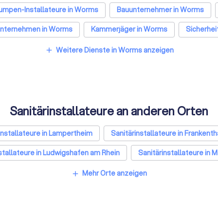
mpen-Installateure in Worms
Bauunternehmer in Worms
nternehmen in Worms
Kammerjäger in Worms
Sicherhei
nleger in Worms
Fensterbauer in Worms
Bodenleger in 
Weitere Dienste in Worms anzeigen
add
Sanitärinstallateure an anderen Orten
installateure in Lampertheim
Sanitärinstallateure in Frankentha
stallateure in Ludwigshafen am Rhein
Sanitärinstallateure in
e)
Sanitärinstallateure in Hemsbach
Sanitärinstallateure 
Mehr Orte anzeigen
add
Köln
Sanitärinstallateure in Frankfurt am Main
Sanitärinsta
ure in Essen
Sanitärinstallateure in Bremen
Sanitärinstall