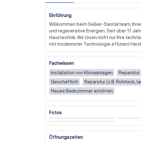
Einführung
Willkommen beim Selker-Sanitärteam, Ihre
und regenerative Energien. Seit über 17 Jahre
Haustechnik. Wir lösen nicht nur Ihre techn
mit modernster Technologie effizient Heiz
Unsere Expertise umfasst den Ausbau und d
Fachwissen
Erneuerung von Heizungsanlagen sowie die I
setzen wir stets auf die neuesten Trends in
Installation von Klimaanlagen
Reparatur
die sowohl funktional als auch ästhetisch ü
Geschäftlich
Reparatur (z.B. Rohrleck, 
Nach der Fertigstellung Ihres Projekts endet
Neues Badezimmer errichten
zuverlässigen Wartungsservice, auf den Sie 
Planung und Umsetzung Ihres Traumbades ge
oder die Installation einer Solaranlage – wir s
Fotos
Lassen Sie sich von unserer langjährigen 
überzeugen. Kontaktieren Sie uns, um mehr 
fordern Sie ein unverbindliches Angebot an.
Öffnungszeiten