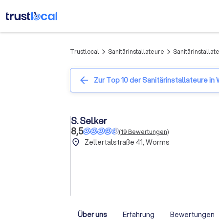
Trustlocal
Sanitärinstallateure
Sanitärinstallat
arrow_forward_ios
arrow_forward_ios
arrow_back
Zur Top 10 der Sanitärinstallateure i
S. Selker
8,5
(
19
Bewertungen
)
place
Zellertalstraße 41, Worms
Über uns
Erfahrung
Bewertungen