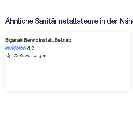
Ähnliche Sanitärinstallateure in der Nä
Biganski Benno Install. Betrieb
8,3
grade
22
Bewertungen