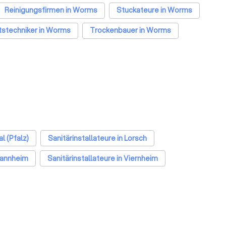
Reinigungsfirmen in Worms
Stuckateure in Worms
tstechniker in Worms
Trockenbauer in Worms
Worms
l (Pfalz)
Sanitärinstallateure in Lorsch
 Mannheim
Sanitärinstallateure in Viernheim
in Berlin
Sanitärinstallateure in Hamburg
llateure in Stuttgart
Sanitärinstallateure in Düsseldorf
ateure in Nürnberg
Sanitärinstallateure in Dresden