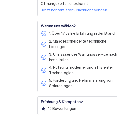
verwirklichen.
Öffnungszeiten unbekannt
Jetzt kontaktieren? Nachricht senden.
Warum uns wählen?
check_circle
1. Über 17 Jahre Erfahrung in der Branch
2. Maßgeschneiderte technische
check_circle
Lösungen.
3. Umfassender Wartungsservice nac
check_circle
Installation.
4. Nutzung moderner und effizienter
check_circle
Technologien.
5. Förderung und Refinanzierung von
check_circle
Solaranlagen.
Erfahrung & Kompetenz
star
19
Bewertungen