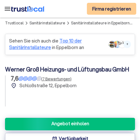
menu
Firma registrieren
Trustlocal
Sanitärinstallateure
Sanitärinstallateure in Eppelborn
We
arrow_forward_ios
arrow_forward_ios
Sehen Sie sich auch die
Top 10 der
+
Sanitärinstallateure
in Eppelborn an
Werner Groß Heizungs- und Lüftungsbau GmbH
7,6
(
7
Bewertungen
)
place
Schloßstraße 12, Eppelborn
Angebot einholen
Verfügbarkeit
event_available