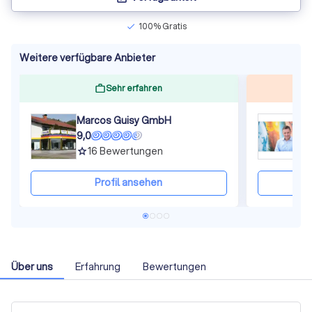
100% Gratis
check
Weitere verfügbare Anbieter
Sehr erfahren
Marcos Guisy GmbH
H
9,0
8
16
Bewertungen
grade
gra
Profil ansehen
Über uns
Erfahrung
Bewertungen