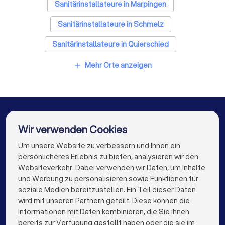
Fliesenleger in Eppelborn
Sanitärinstallateure in Marpingen
Fensterbauer in Eppelborn
Sanitärinstallateure in Schmelz
Bodenleger in Eppelborn
Sanitärinstallateure in Quierschied
Sanitärinstallateure in Friedrichsthal (Saarland)
Mehr Orte anzeigen
add
Sanitärinstallateure in Schiffweiler
Sanitärinstallateure in Saarwellingen
Sanitärinstallateure in Sulzbach/Saar
Wir verwenden Cookies
Sanitärinstallateure in Püttlingen
Um unsere Website zu verbessern und Ihnen ein
Die besten Unternehmen für Sie
persönlicheres Erlebnis zu bieten, analysieren wir den
Sanitärinstallateure in Berlin
Websiteverkehr. Dabei verwenden wir Daten, um Inhalte
info@trustlocal.de
und Werbung zu personalisieren sowie Funktionen für
Sanitärinstallateure in Hamburg
soziale Medien bereitzustellen. Ein Teil dieser Daten
wird mit unseren Partnern geteilt. Diese können die
Sanitärinstallateure in München
Informationen mit Daten kombinieren, die Sie ihnen
bereits zur Verfügung gestellt haben oder die sie im
Sanitärinstallateure in Köln