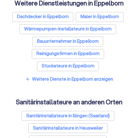
Weitere Dienstleistungen in Eppelborn
Dachdecker in Eppelborn
Maler in Eppelborn
Wärmepumpen-Installateure in Eppelborn
Bauunternehmer in Eppelborn
Reinigungsfirmen in Eppelborn
Stuckateure in Eppelborn
Spezialisten für Dämmung in Eppelborn
Weitere Dienste in Eppelborn anzeigen
add
Umzugsunternehmen in Eppelborn
Sanitärinstallateure an anderen Orten
Kammerjäger in Eppelborn
Sicherheitstechniker in Eppelborn
Sanitärinstallateure in Illingen (Saarland)
Trockenbauer in Eppelborn
Sanitärinstallateure in Heusweiler