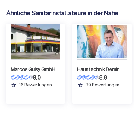
Ähnliche Sanitärinstallateure in der Nähe
Marcos Guisy GmbH
Haustechnik Demir
9,0
8,8
grade
grade
16
Bewertungen
39
Bewertungen