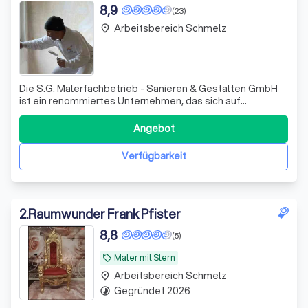
8,9
(23)
Arbeitsbereich Schmelz
place
Die S.G. Malerfachbetrieb - Sanieren & Gestalten GmbH
ist ein renommiertes Unternehmen, das sich auf
Malerarbeiten und Renovierungen spezialisiert hat. Mit
unserer Expertise und unserem Engagement für Qualität
Angebot
bieten wir unseren Kunden erstklassige Dienstleistungen
an. Unser Hauptziel ist es, die Er
Verfügbarkeit
2
.
Raumwunder Frank Pfister
8,8
(5)
Maler mit Stern
local_offer
Arbeitsbereich Schmelz
place
Gegründet 2026
timelapse