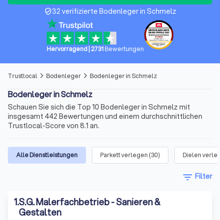
32 verifizierte Bodenleger in Schmelz
verified_user
Hervorragend
|
2731
Bewertungen
Trustlocal
Bodenleger
Bodenleger in Schmelz
arrow_forward_ios
arrow_forward_ios
Bodenleger in Schmelz
Schauen Sie sich die Top 10 Bodenleger in Schmelz mit
insgesamt 442 Bewertungen und einem durchschnittlichen
Trustlocal-Score von 8.1 an.
Alle Dienstleistungen
Parkett verlegen
(
30
)
Dielen verle
filter_list
Filter
1
.
S.G. Malerfachbetrieb - Sanieren &
Gestalten