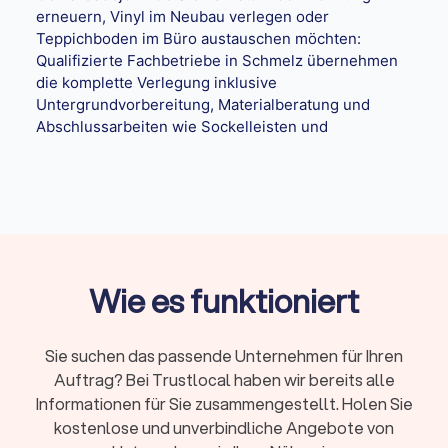
erneuern, Vinyl im Neubau verlegen oder
Teppichboden im Büro austauschen möchten:
Qualifizierte Fachbetriebe in Schmelz übernehmen
die komplette Verlegung inklusive
Untergrundvorbereitung, Materialberatung und
Abschlussarbeiten wie Sockelleisten und
Übergangsprofilen.
Zusammenfassung
Sie suchen einen Bodenleger in Schmelz?
Auf
Trustlocal
finden Sie geprüfte
Wie es funktioniert
Fachbetriebe für Parkett, Vinyl, Laminat und
Teppich. Vergleichen Sie Angebote, prüfen
Sie Qualifikationen und beauftragen Sie den
Sie suchen das passende Unternehmen für Ihren
passenden Handwerker. Transparente Preise
Auftrag? Bei Trustlocal haben wir bereits alle
und klare Auswahlkriterien erwarten Sie.
Informationen für Sie zusammengestellt. Holen Sie
kostenlose und unverbindliche Angebote von