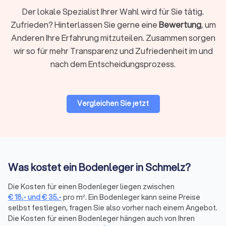
täuschend echt. Sie eignen sich für Küchen, Bäder
Der lokale Spezialist Ihrer Wahl wird für Sie tätig.
und stark genutzte Bereiche. Die Verlegung erfolgt
Zufrieden? Hinterlassen Sie gerne eine
Bewertung
, um
schwimmend mit Klicksystem oder vollflächig
Anderen Ihre Erfahrung mitzuteilen. Zusammen sorgen
verklebt.
wir so für mehr Transparenz und Zufriedenheit im und
nach dem Entscheidungsprozess.
Laminat
Laminat ist die
günstigste Option für Holzoptik
. Die
schwimmende Verlegung ermöglicht schnelle
Vergleichen Sie jetzt
Montage ohne Kleber. Es besteht aus einer HDF-
Trägerplatte mit bedruckter Dekorschicht und eignet
sich für Wohn- und Schlafräume. Für Feuchträume
ist es weniger geeignet.
Was kostet ein Bodenleger in Schmelz?
Teppichboden
Teppichboden schafft
Behaglichkeit und
Die Kosten für einen Bodenleger liegen zwischen
Schallschutz
. Auslegeware wird vollflächig verklebt
€
18
,-
und
€
35
,-
pro m². Ein Bodenleger kann seine Preise
oder verspannt auf Teppichleisten verlegt. Zur
selbst festlegen, fragen Sie also vorher nach einem Angebot.
Die Kosten für einen Bodenleger hängen auch von Ihren
Auswahl stehen Schlingen-, Velours- und