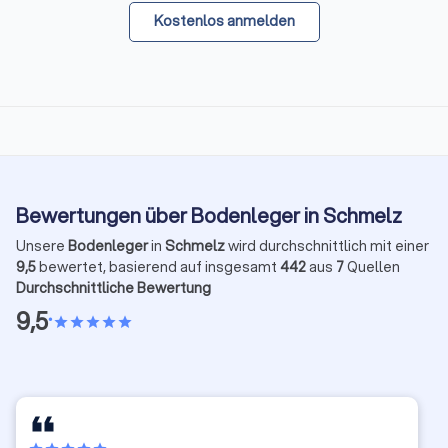
Kostenlos anmelden
Bewertungen über Bodenleger in Schmelz
Unsere
Bodenleger
in
Schmelz
wird durchschnittlich mit einer
9,5
bewertet, basierend auf insgesamt
442
aus
7
Quellen
Durchschnittliche Bewertung
9,5
•
star
star
star
star
star