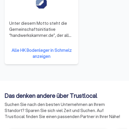
Altbelags und Zusatzarbeiten wie
Sockelleisten werden separat berechnet.
Fordern Sie ein detailliertes Angebot an.
Unter diesem Motto steht die
Gemeinschaftsinitiative
“handwerkskammer.de”, der alle
53 Handwerkskammern
So finden Sie den richtigen
angehören. Sie repräsentieren
Alle HK Bodenleger in Schmelz
Bodenleger
damit das gesamte Handwerk in
anzeigen
der Bundesrepublik Deutschland.
Die Mitglieder haben sich darauf
Bei der Auswahl sollten Sie mehrere Kriterien
verständigt, ihre Ressourcen zu
berücksichtigen:
bündeln und neue Formen der
Zusammenarbeit zu erproben.
Auf diese Weise soll die Arbeit
✓
Qualifikation:
Achten Sie auf
Das denken andere über Trustlocal
der Handwerkskammern
Meisterbetriebe, Innungsmitgliedschaft
effizienter und effektiver
Suchen Sie nach den besten Unternehmen an Ihrem
oder Herstellerzertifizierungen.
werden.
Standort? Sparen Sie sich viel Zeit und Suchen. Auf
Trustlocal finden Sie einen passenden Partner in Ihrer Nähe!
✓
Bewertungen:
Prüfen Sie
Kundenbewertungen und fordern Sie