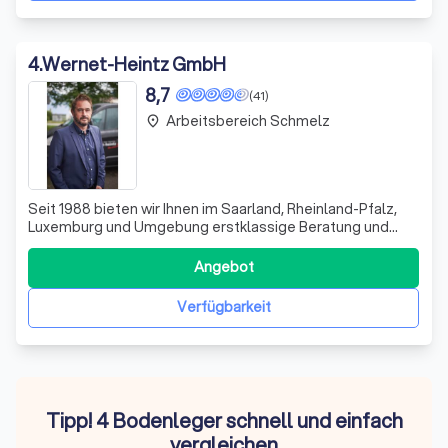
4
.
Wernet-Heintz GmbH
8,7
(41)
Arbeitsbereich Schmelz
place
Seit 1988 bieten wir Ihnen im Saarland, Rheinland-Pfalz,
Luxemburg und Umgebung erstklassige Beratung und
Produkte für Bodenbeläge aller Art. Unser engagiertes
Team steht Ihnen mit umfassendem Know-how zur Seite,
Angebot
um den perfekten Bodenbelag für Ihr Zuhause zu finden.
Ob Parkett, Laminat oder andere
Verfügbarkeit
Tipp! 4 Bodenleger schnell und einfach
vergleichen