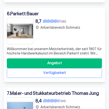
6
.
Parkett Bauer
8,7
(30)
Arbeitsbereich Schmelz
place
Willkommen bei unserem Meisterbetrieb, der seit 1907 für
höchste Handwerkskunst im Bereich Parkett steht. Wir
sind Ihr Spezialgeschäft für Parkett aller Art und machen
Wohnträume wahr. Bei uns finden Sie nicht nur eine breite
Angebot
Auswahl an hochwertigen Parkettböden, sondern auch die
Expertise, die Sie
Verfügbarkeit
7
.
Maler- und Stukkateurbetrieb Thomas Jung
8,4
(41)
Arbeitsbereich Schmelz
place