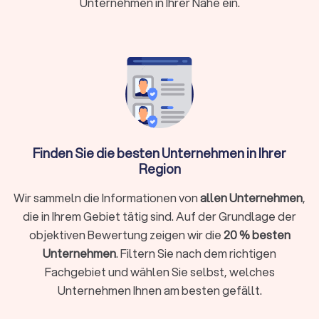
Unternehmen in Ihrer Nähe ein.
Das Wichtigste auf einen Blick
Qualifizierte Bodenleger verlegen Bodenbeläge
fachgerecht und dauerhaft
. Ob Parkett in der
Wohnung, Vinyl im Neubau oder Teppichboden im
Büro: Fachbetriebe in Schmelz übernehmen die
komplette Verlegung inklusive
Untergrundvorbereitung, Materialberatung und
Abschlussarbeiten.
Finden Sie die besten Unternehmen in Ihrer
Region
Die durchschnittliche Trustlocal-Bewertung
Wir sammeln die Informationen von
allen Unternehmen
,
für Bodenleger in Schmelz liegt bei 8.1/10 mit
die in Ihrem Gebiet tätig sind. Auf der Grundlage der
einer Rate von 442.
objektiven Bewertung zeigen wir die
20 % besten
Unternehmen
. Filtern Sie nach dem richtigen
Von
Meisterbetrieben mit langjähriger Erfahrung
Fachgebiet und wählen Sie selbst, welches
bis zu spezialisierten Fachfirmen für bestimmte
Unternehmen Ihnen am besten gefällt.
Bodenbeläge stehen Ihnen verschiedene Optionen
zur Verfügung. Die Wahl hängt von Ihrem Projekt,