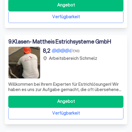
qualitativ, zuverlässig und pünktlich zu erfüllen. Unser
Angebot
Team aus erfahrenen Fachleuten bietet Ihnen
maßgeschneiderte Lösungen, sei es für schwimmend
Verfügbarkeit
9
.
Klasen- Mattheis Estrichsysteme GmbH
8,2
(10)
Arbeitsbereich Schmelz
place
Willkommen bei Ihrem Experten für Estrichlösungen! Wir
haben es uns zur Aufgabe gemacht, die oft übersehenen
Bodenbeläge in ein Kunstwerk zu verwandeln. Unser
Design-Estrich ist nicht nur funktional, sondern auch ein
Angebot
einzigartiges, lebendiges Element, das jedem Raum
Charakter verleiht. Mit handwerkl
Verfügbarkeit