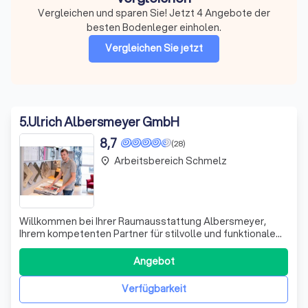
Vergleichen und sparen Sie! Jetzt 4 Angebote der
besten Bodenleger einholen.
Vergleichen Sie jetzt
5
.
Ulrich Albersmeyer GmbH
8,7
(28)
Arbeitsbereich Schmelz
place
Willkommen bei Ihrer Raumausstattung Albersmeyer,
Ihrem kompetenten Partner für stilvolle und funktionale
Raumgestaltung in St. Ingbert. Seit 1951 bieten wir Ihnen
eine umfassende Palette an Dienstleistungen, die von der
Angebot
individuellen Beratung über die Planung bis hin zur
professionellen Umsetzung r
Verfügbarkeit