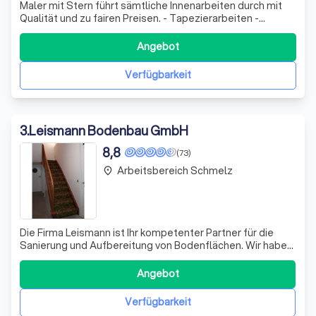
Maler mit Stern führt sämtliche Innenarbeiten durch mit
Qualität und zu fairen Preisen. - Tapezierarbeiten -
Anstricharbeiten - Bodenverlegung von Laminat ect
Angebot
Verfügbarkeit
3
.
Leismann Bodenbau GmbH
8,8
(73)
Arbeitsbereich Schmelz
place
Die Firma Leismann ist Ihr kompetenter Partner für die
Sanierung und Aufbereitung von Bodenflächen. Wir haben
uns auf die Verlegung hochwertiger Vinylböden, die
fachgerechte Aufbereitung bestehender Parkettböden
Angebot
sowie das Setzen neuer Innentüren spezialisiert. Unsere
Leidenschaft für Qualität und Ve
Verfügbarkeit