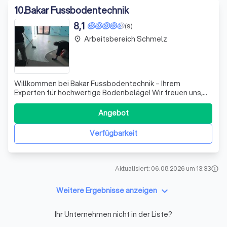
10
.
Bakar Fussbodentechnik
8,1
(9)
Arbeitsbereich Schmelz
place
Willkommen bei Bakar Fussbodentechnik – Ihrem
Experten für hochwertige Bodenbeläge! Wir freuen uns,
Ihnen eine breite Palette an Dienstleistungen anzubieten,
die individuell auf Ihre Wünsche und Bedürfnisse
Angebot
abgestimmt sind. Unser engagiertes Team steht Ihnen
mit umfassender Beratung zur Seite, um di
Verfügbarkeit
Aktualisiert: 06.08.2026 um 13:33
info
keyboard_arrow_down
Weitere Ergebnisse anzeigen
Ihr Unternehmen nicht in der Liste?