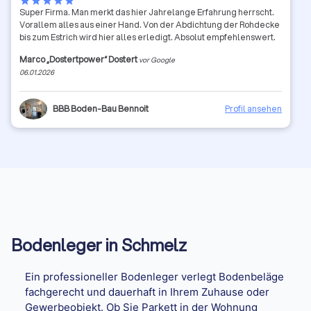
star
star
star
star
star
Super Firma. Man merkt das hier Jahrelange Erfahrung herrscht.
Vorallem alles aus einer Hand. Von der Abdichtung der Rohdecke
bis zum Estrich wird hier alles erledigt. Absolut empfehlenswert.
Marco „Dostertpower“ Dostert
vor Google
06.01.2026
BBB Boden-Bau Bennoit
Profil ansehen
Bodenleger in Schmelz
Ein professioneller Bodenleger verlegt Bodenbeläge
fachgerecht und dauerhaft in Ihrem Zuhause oder
Gewerbeobjekt. Ob Sie Parkett in der Wohnung