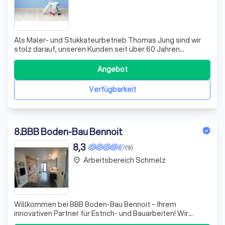
Als Maler- und Stukkateurbetrieb Thomas Jung sind wir
stolz darauf, unseren Kunden seit über 60 Jahren
hochwertige Maler- und Lackierarbeiten zu bieten. Unser
Familienbetrieb in zweiter Generation hat sich auf eine
Angebot
Vielzahl von Dienstleistungen spezialisiert, darunter Putz-
und Stukkateurarbeiten, B
Verfügbarkeit
8
.
BBB Boden-Bau Bennoit
8,3
(9)
Arbeitsbereich Schmelz
place
Willkommen bei BBB Boden-Bau Bennoit – Ihrem
innovativen Partner für Estrich- und Bauarbeiten! Wir
setzen uns leidenschaftlich dafür ein, Ihre Wünsche