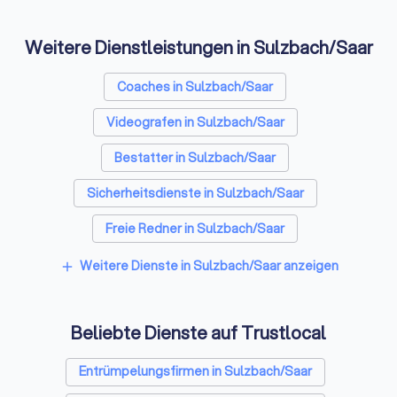
Für eine detaillierte Kostenaufstellung besuchen Sie unsere
Webdesign-Kosten-Seite
. Dort finden Sie auch spezifische
Weitere Dienstleistungen in Sulzbach/Saar
Informationen zu
Preisen für Website-Erstellung
und
Onlineshop-Kosten
.
Coaches in Sulzbach/Saar
Videografen in Sulzbach/Saar
Im Preis häufig enthalten
Bestatter in Sulzbach/Saar
Beratung und Konzeptentwicklung
Responsives Design und Umsetzung im gewählten CMS
Sicherheitsdienste in Sulzbach/Saar
Grundlegende SEO-Optimierung mit Struktur, Meta-Tags
Freie Redner in Sulzbach/Saar
und Performance
Impressum und Datenschutz nach Standard-Vorlagen
Weitere Dienste in Sulzbach/Saar anzeigen
add
Übergabe und kurze Einweisung
Beliebte Dienste auf Trustlocal
Optionale Zusatzleistungen
Entrümpelungsfirmen in Sulzbach/Saar
Logo-Design, Branding