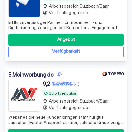
Arbeitsbereich Sulzbach/Saar
place
Vor 1 Jahr gegründet
timelapse
Ist Ihr zuverlässiger Partner für moderne IT- und
Digitalisierungslösungen. Mit Kompetenz, Engagement
und einem starken Servicegedanken unterstützen wir
unsere Kunden bei der Umsetzung individueller Projekte.
Angebot
Unser freundliches Support-Team steht Ihnen jederzeit
schnell, lösungsorientiert und persön
Verfügbarkeit
8
.
Meinwerbung.de
TOP PRO
9,2
(28)
Sofort verfügbar
local_offer
Arbeitsbereich Sulzbach/Saar
place
Vor 1 Jahr gegründet
timelapse
Websites die neue Kunden bringen statt nur gut
aussehen. Fester Ansprechpartner, schnelle Umsetzung
& 100% Geld-zurück-Garantie.