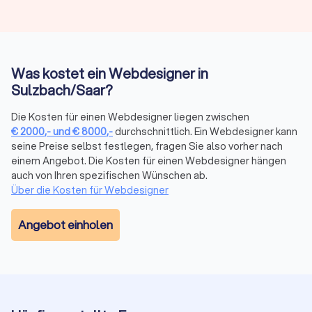
passt zu Ihrem Projekt?
Die Wahl des richtigen Systems beeinflusst Funktionalität,
Kosten und Wartungsaufwand erheblich. Hier die wichtigsten
Optionen:
Was kostet ein Webdesigner in
Sulzbach/Saar?
WordPress vs. Webflow für Websites
Die Kosten für einen Webdesigner liegen zwischen
WordPress
ist das weltweit am häufigsten genutzte CMS. Es
€
2000
,-
und
€
8000
,-
durchschnittlich. Ein Webdesigner kann
bietet maximale Flexibilität durch tausende Plugins, ist
seine Preise selbst festlegen, fragen Sie also vorher nach
kostengünstig im Hosting (ab 5-15 € monatlich) und eignet
einem Angebot. Die Kosten für einen Webdesigner hängen
sich für nahezu alle Projektgrößen. Die große Community
auch von Ihren spezifischen Wünschen ab.
garantiert viele verfügbare Entwickler und einfache
Über die Kosten für Webdesigner
Erweiterbarkeit. Allerdings erfordert WordPress regelmäßige
Updates für Sicherheit und Performance, und die Qualität von
Angebot einholen
Plugins variiert stark.
WordPress eignet sich für:
Unternehmen mit wechselnden Anforderungen
Projekte mit komplexen Integrationen