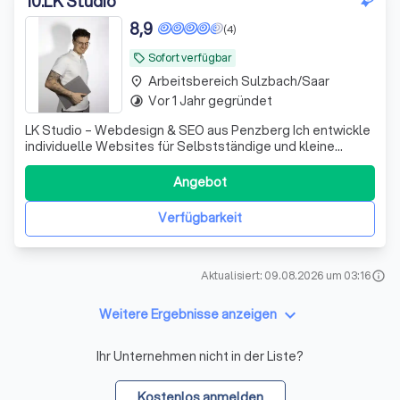
10
.
LK Studio
8,9
(4)
Sofort verfügbar
local_offer
Arbeitsbereich Sulzbach/Saar
place
Vor 1 Jahr gegründet
timelapse
LK Studio – Webdesign & SEO aus Penzberg Ich entwickle
individuelle Websites für Selbstständige und kleine
Unternehmen im Voralpenland – persönlich, schnell und
ohne Agentur-Umwege. Du arbeitest direkt mit mir
Angebot
zusammen, von der ersten Idee bis zum Launch.
Leistungen: Webdesign & Entwicklung mit Web
Verfügbarkeit
Aktualisiert: 09.08.2026 um 03:16
info
keyboard_arrow_down
Weitere Ergebnisse anzeigen
Ihr Unternehmen nicht in der Liste?
Kostenlos anmelden