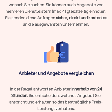
gestaltet eine strukturierte Benutzerführung und
wonach Sie suchen. Sie können auch Angebote von
programmiert präzise. Dabei achtet er auf Ladezeiten,
mehreren Dienstleistern (max. 4) gleichzeitig einholen.
Barrierefreiheit, mobile Darstellung und DSGVO-Konformität.
Sie senden diese Anfragen
sicher, direkt und kostenlos
So entsteht eine Website, die wirkt, gefunden wird und
an die ausgewählten Unternehmen.
langfristig stabil läuft.
Leistungen (Auswahl)
Beratung, Zielbild, Seitenstruktur, Wireframes
UI/UX-Design, responsives Layout, Designsystem
Umsetzung in CMS (z. B. WordPress/Webflow) oder Shop
(z. B. Shopify/Shopware)
Anbieter und Angebote vergleichen
Basis-SEO (saubere Struktur, Meta, Schema),
Performance-Tuning
In der Regel antworten Anbieter
innerhalb von 24
DSGVO-Basics (Cookie-Hinweis, Impressum/Datenschutz,
Stunden.
Sie entscheiden, welches Angebot Sie
ohne Rechtsberatung)
anspricht und erhalten so das bestmögliche Preis-
Übergabe, Schulung, Wartung/Updates
Leistungsverhältnis.