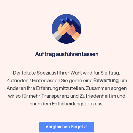
Spezialfälle
Webshop mit Zahlarten/Versandregeln, Produktvarianten,
Steuern
Integrationen (CRM, Newsletter, Buchung,
Mitgliederbereich)
Mehrsprachigkeit, Barrierearmut, Core Web Vitals
Auftrag ausführen lassen
Relaunch ohne Ranking-Verlust (Weiterleitungen, Tracking,
Consent)
Der lokale Spezialist Ihrer Wahl wird für Sie tätig.
Über die Filter auf Trustlocal können Sie gezielt nach den
Zufrieden? Hinterlassen Sie gerne eine
Bewertung
, um
passenden Leistungen suchen: neue Website, Webshop oder
Anderen Ihre Erfahrung mitzuteilen. Zusammen sorgen
App, Relaunch bestehender Seiten, Marketing und SEO,
wir so für mehr Transparenz und Zufriedenheit im und
Logoentwicklung und Corporate Branding oder Design für
nach dem Entscheidungsprozess.
Printmedien. So finden Sie schnell den Anbieter, der zu Ihrem
Projekt passt.
Vergleichen Sie jetzt
CMS & Shop-Systeme: Welches System