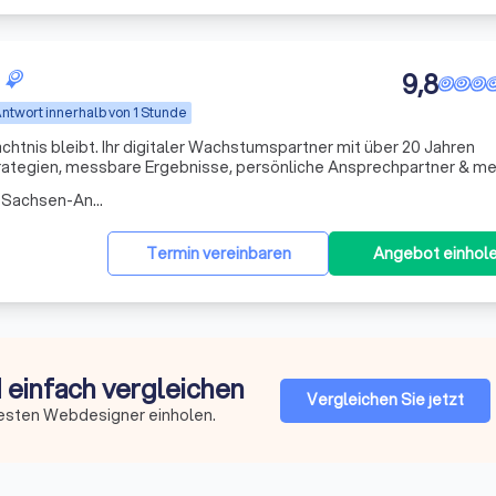
9,8
ntwort innerhalb von 1 Stunde
chtnis bleibt. Ihr digitaler Wachstumspartner mit über 20 Jahren
trategien, messbare Ergebnisse, persönliche Ansprechpartner & me
Arbeitsbereich Lengefeld (Sachsen-Anhalt)
Termin vereinbaren
Angebot einhol
 einfach vergleichen
Vergleichen Sie jetzt
besten Webdesigner einholen.