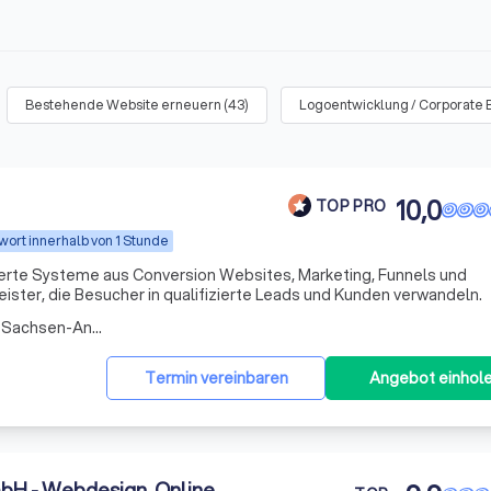
Bestehende Website erneuern
(
43
)
Logoentwicklung / Corporate 
10,0
TOP PRO
wort innerhalb von 1 Stunde
rte Systeme aus Conversion Websites, Marketing, Funnels und
ister, die Besucher in qualifizierte Leads und Kunden verwandeln.
Arbeitsbereich Lengefeld (Sachsen-Anhalt)
Termin vereinbaren
Angebot einhol
bH - Webdesign, Online