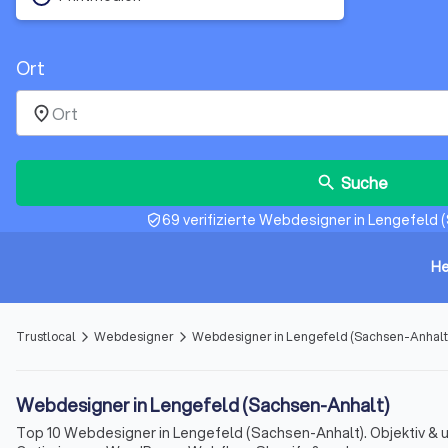
Ort
place
Suche
search
69 verifizierte Webdesigner in Lengefeld 
verified_user
He
Trustlocal
Webdesigner
Webdesigner in Lengefeld (Sachsen-Anhalt
arrow_forward_ios
arrow_forward_ios
Webdesigner in Lengefeld (Sachsen-Anhalt)
Top 10 Webdesigner in Lengefeld (Sachsen-Anhalt). Objektiv &