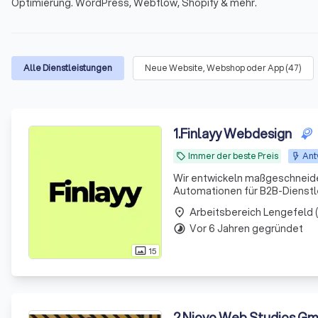
Optimierung. WordPress, Webflow, Shopify & mehr.
Alle Dienstleistungen
Neue Website, Webshop oder App
(
47
)
1
.
Finlayy Webdesign
Immer der beste Preis
Ant
local_offer
Wir entwickeln maßgeschneide
Automationen für B2B-Dienstle
place
Vor 6 Jahren gegründet
timelapse
15
photo_size_select_actual
2
.
Niovo Web Studios Gm