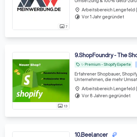
Umsetzung & 100% Geld-zurüc
place
Vor 1 Jahr gegründet
timelapse
7
photo_size_select_actual
9
.
ShopFoundry - The Sho
✨️ Premium - Shopify Experte
local_offer
Erfahrener Shopbauer, Shopify
Unternehmen, die mehr Umsatz
place
Vor 8 Jahren gegründet
timelapse
13
photo_size_select_actual
10
.
Beelancer