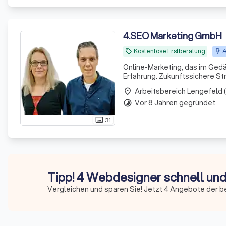
4
.
SEO Marketing GmbH
Kostenlose Erstberatung
A
local_offer
Online-Marketing, das im Gedä
Erfahrung. Zukunftssichere S
place
Vor 8 Jahren gegründet
timelapse
31
photo_size_select_actual
Tipp! 4 Webdesigner schnell und
Vergleichen und sparen Sie! Jetzt 4 Angebote der 