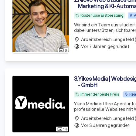
Marketing & KI-Automa
Kostenlose Erstberatung
A
local_offer
Wir sind ein Team aus studier
dabei unterstützen, sichtbare
modernes Webdesign, sondern 
place
Automatisierungen,
Vor 7 Jahren gegründet
timelapse
8
photo_size_select_actual
3
.
Yikes Media | Webdesi
- GmbH
Immer der beste Preis
Rea
local_offer
Yikes Media ist Ihre Agentur 
professionelle Websites mit 
und WooCommerce Onlineshops,
place
Goo
Vor 3 Jahren gegründet
timelapse
14
photo_size_select_actual