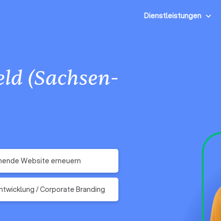
Dienstleistungen
eld (Sachsen-
hende Website erneuern
twicklung / Corporate Branding