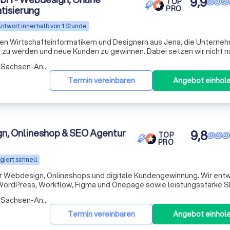
9,9
TOP
tisierung
PRO
ntwort innerhalb von 1 Stunde
ten Wirtschaftsinformatikern und Designern aus Jena, die Unterne
r zu werden und neue Kunden zu gewinnen. Dabei setzen wir nicht n
auch auf Online-Marketing, KI-Technologien und clevere
Arbeitsbereich Lengefeld (Sachsen-Anhalt)
Termin vereinbaren
Angebot einhol
gn, Onlineshop & SEO Agentur
9,8
TOP
PRO
giert schnell
für Webdesign, Onlineshops und digitale Kundengewinnung. Wir entw
WordPress, Workflow, Figma und Onepage sowie leistungsstarke S
 die gezielt Anfragen und Umsatz steigern. Unser Fokus liegt a
Arbeitsbereich Lengefeld (Sachsen-Anhalt)
Termin vereinbaren
Angebot einhol