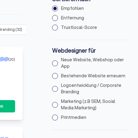
Empfohlen
Entfernung
Trustlocal-Score
Branding
(
32
)
Marketing (z.B SEM, Social Media Marketing)
(
35
)
Webdesigner für
(20)
Neue Website, Webshop oder
App
Bestehende Website erneuern
Logoentwicklung / Corporate
Branding
Marketing (z.B SEM, Social
en
Media Marketing)
Printmedien