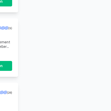
en
(9)
gement
ller
persön
en
(28)