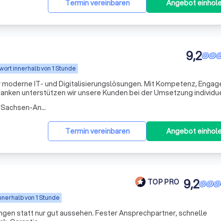
Termin vereinbaren
Angebot einhol
9,2
wort innerhalb von 1 Stunde
 für moderne IT- und Digitalisierungslösungen. Mit Kompetenz, Enga
anken unterstützen wir unsere Kunden bei der Umsetzung individue
Support-Team steht Ihnen jederzeit schnell, lösungsorientiert und 
Arbeitsbereich Lengefeld (Sachsen-Anhalt)
Termin vereinbaren
Angebot einhol
9,2
TOP PRO
nnerhalb von 1 Stunde
gen statt nur gut aussehen. Fester Ansprechpartner, schnelle