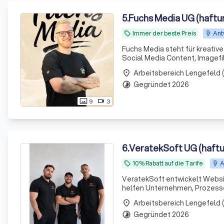
5
.
Fuchs Media UG (haftu
Immer der beste Preis
Ant
local_offer
Fuchs Media steht für kreati
Social Media Content, Imagef
place
Gegründet 2026
timelapse
9
3
photo_size_select_actual
videocam
6
.
VeratekSoft UG (haft
10% Rabatt auf die Tarife
A
local_offer
VeratekSoft entwickelt Websi
helfen Unternehmen, Prozesse 
place
Gegründet 2026
timelapse