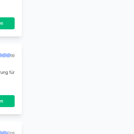
en
(5)
ung für
en
(2)