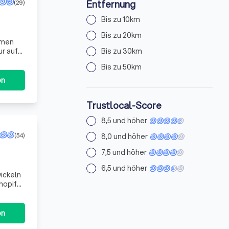
Entfernung
(29)
Bis zu 10km
Bis zu 20km
hmen
ur auf
Bis zu 30km
Bis zu 50km
en
Trustlocal-Score
8,5 und höher
(54)
8,0 und höher
7,5 und höher
6,5 und höher
ickeln
hopify
uf SEO,
en