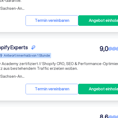
k-Garantie.
Arbeitsbereich Lengefeld (Sachsen-Anhalt)
Termin vereinbaren
Angebot einhol
pify Experts
9,0
Antwort innerhalb von 1 Stunde
 Academy zertifiziert // Shopify CRO, SEO & Performance-Optimier
 aus bestehendem Traffic erzielen wollen.
Arbeitsbereich Lengefeld (Sachsen-Anhalt)
Termin vereinbaren
Angebot einhol
8,6