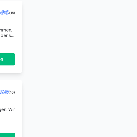
(15)
ahmen,
der sie
Produktione
en
(10)
en. Wir