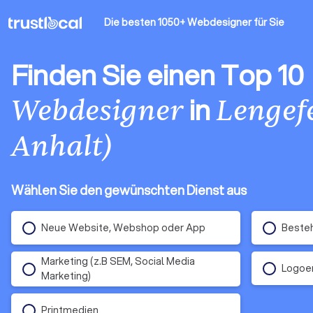
Die besten 1050+ Webdesigner
für Sie
Finden Sie einen Top 10
in
Webdesigner
Lengef
Anhalt)
Wählen Sie den gewünschten Dienst aus
Neue Website, Webshop oder App
Beste
Marketing (z.B SEM, Social Media
Logoen
Marketing)
Printmedien