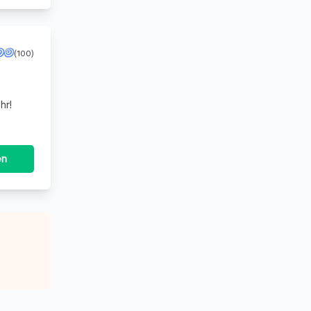
(100)
hr!
en