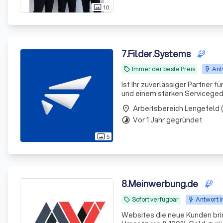
10
photo_size_select_actual
7
.
Filder.Systems
Immer der beste Preis
Ant
local_offer
Ist Ihr zuverlässiger Partner
und einem starken Serviceged
Projekte. Unser freundliches 
place
Vor 1 Jahr gegründet
timelapse
5
photo_size_select_actual
8
.
Meinwerbung.de
Sofort verfügbar
Antwort i
local_offer
Websites die neue Kunden brin