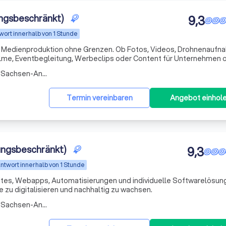
ngsbeschränkt)
9,3
wort innerhalb von 1 Stunde
ve Medienproduktion ohne Grenzen. Ob Fotos, Videos, Drohnenaufn
ilme, Eventbegleitung, Werbeclips oder Content für Unternehmen o
Privat, wir setzen Ideen professionell und modern um. Von kleinen Projekten bis zu großen 
Arbeitsbereich Lengefeld (Sachsen-Anhalt)
Termin vereinbaren
Angebot einhol
ungsbeschränkt)
9,3
ntwort innerhalb von 1 Stunde
tes, Webapps, Automatisierungen und individuelle Softwarelösung
zu digitalisieren und nachhaltig zu wachsen.
Arbeitsbereich Lengefeld (Sachsen-Anhalt)