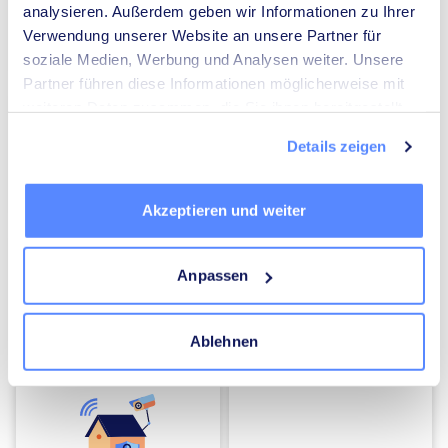
analysieren. Außerdem geben wir Informationen zu Ihrer
Verwendung unserer Website an unsere Partner für
Umzugsunternehmen
Heizungsbauer
soziale Medien, Werbung und Analysen weiter. Unsere
Partner führen diese Informationen möglicherweise mit
weiteren Daten zusammen, die Sie ihnen bereitgestellt
haben oder die sie im Rahmen Ihrer Nutzung der Dienste
Details zeigen
gesammelt haben.
Elektriker
Mediatoren
Akzeptieren und weiter
Anpassen
Ablehnen
Energieberater
Kammerjäger