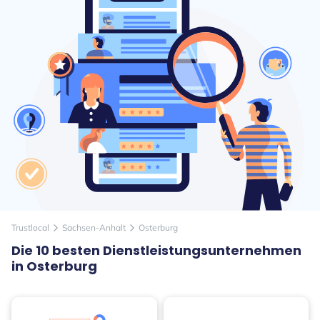
Trustlocal
Sachsen-Anhalt
Osterburg
arrow_forward_ios
arrow_forward_ios
Die 10 besten Dienstleistungsunternehmen
in Osterburg