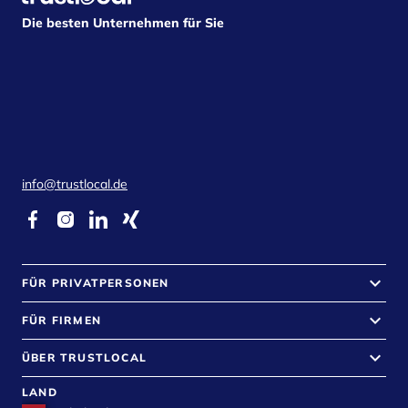
Die besten Unternehmen für Sie
info@trustlocal.de
keyboard_arrow_down
FÜR PRIVATPERSONEN
keyboard_arrow_down
FÜR FIRMEN
keyboard_arrow_down
ÜBER TRUSTLOCAL
LAND