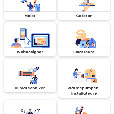
Maler
Caterer
Webdesigner
Solarteure
Klimatechniker
Wärmepumpen-
Installateure