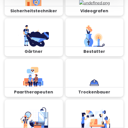
Sicherheitstechniker
Videografen
Gärtner
Bestatter
Paartherapeuten
Trockenbauer