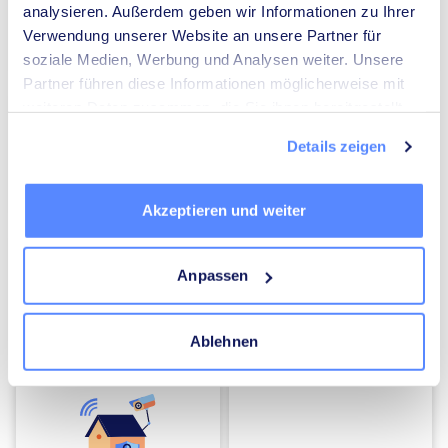
analysieren. Außerdem geben wir Informationen zu Ihrer
Verwendung unserer Website an unsere Partner für
Umzugsunternehmen
Heizungsbauer
soziale Medien, Werbung und Analysen weiter. Unsere
Partner führen diese Informationen möglicherweise mit
weiteren Daten zusammen, die Sie ihnen bereitgestellt
haben oder die sie im Rahmen Ihrer Nutzung der Dienste
Details zeigen
gesammelt haben.
Elektriker
Mediatoren
Akzeptieren und weiter
Anpassen
Ablehnen
Energieberater
Kammerjäger