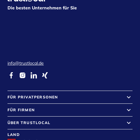
Die besten Unternehmen für Sie
info@trustlocal.de
keyboard_arrow_down
FÜR PRIVATPERSONEN
keyboard_arrow_down
FÜR FIRMEN
keyboard_arrow_down
ÜBER TRUSTLOCAL
LAND