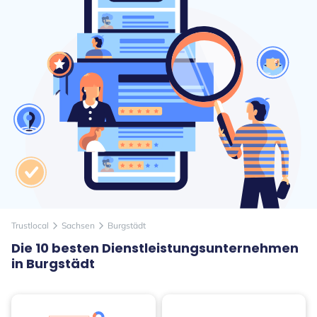
Trustlocal
Sachsen
Burgstädt
arrow_forward_ios
arrow_forward_ios
Die 10 besten Dienstleistungsunternehmen
in Burgstädt