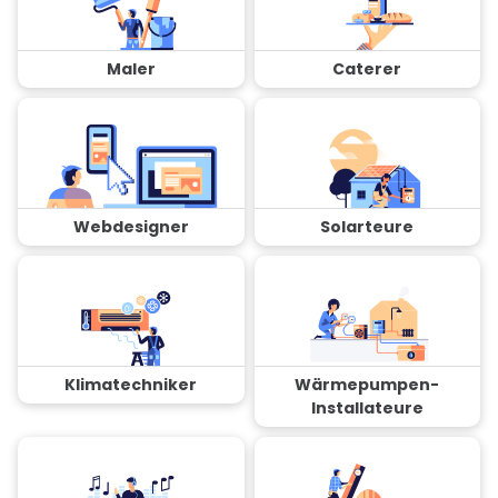
Maler
Caterer
Webdesigner
Solarteure
Klimatechniker
Wärmepumpen-
Installateure