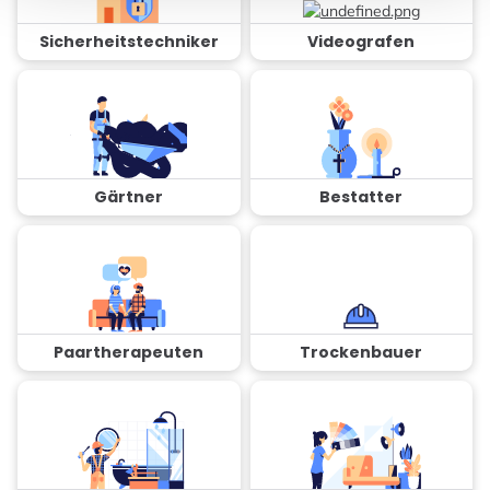
Sicherheitstechniker
Videografen
Gärtner
Bestatter
Paartherapeuten
Trockenbauer