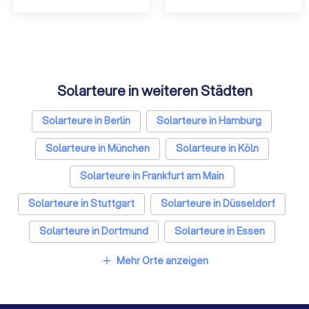
Solarteure in weiteren Städten
Solarteure in Berlin
Solarteure in Hamburg
Solarteure in München
Solarteure in Köln
Solarteure in Frankfurt am Main
Solarteure in Stuttgart
Solarteure in Düsseldorf
Solarteure in Dortmund
Solarteure in Essen
Solarteure in Bremen
Solarteure in Nürnberg
Mehr Orte anzeigen
add
Solarteure in Dresden
Solarteure in Hannover