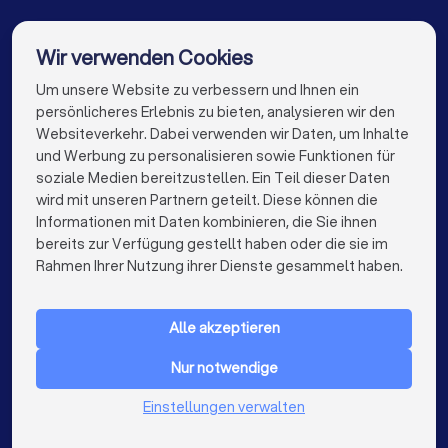
Solarteure in Leipzig
Solarteure in Duisburg
Solarteure in Bochum
Solarteure in Wuppertal
Wir verwenden Cookies
Solarteure in Bielefeld
Solarteure in Bonn
Um unsere Website zu verbessern und Ihnen ein
Die besten Unternehmen für Sie
persönlicheres Erlebnis zu bieten, analysieren wir den
Solarteure in Münster
Websiteverkehr. Dabei verwenden wir Daten, um Inhalte
info@trustlocal.de
und Werbung zu personalisieren sowie Funktionen für
soziale Medien bereitzustellen. Ein Teil dieser Daten
wird mit unseren Partnern geteilt. Diese können die
Informationen mit Daten kombinieren, die Sie ihnen
bereits zur Verfügung gestellt haben oder die sie im
keyboard_arrow_down
FÜR PRIVATPERSONEN
Rahmen Ihrer Nutzung ihrer Dienste gesammelt haben.
keyboard_arrow_down
FÜR FIRMEN
Alle akzeptieren
keyboard_arrow_down
ÜBER TRUSTLOCAL
Nur notwendige
LAND
Niederlande
Einstellungen verwalten
Belgien
Deutschland