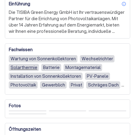
Einführung
inf
Die TISIBA Green Energy GmbH ist Ihr vertrauenswürdiger 
Partner für die Errichtung von Photovoltaikanlagen. Mit 
über 14 Jahren Erfahrung auf dem Energiemarkt, bieten 
wir Ihnen eine professionelle Beratung, individuelle 
Planung und fachgerechte Installation Ihrer 
maßgeschneiderten Photovoltaikanlage. Unser Anspruch 
Fachwissen
ist es, Ihnen ein "Rundum-sorglos-Paket" in den Bereichen 
Stromerzeugung und Stromeinsparung anzubieten. 

Wartung von Sonnenkollektoren
Wechselrichter
Solarthermie
Batterie
Montagematerial
Unsere Stärken liegen in der individuellen Planung und 
der schnellen, fachgerechten Montage von hochwertigen 
Installation von Sonnenkollektoren
PV-Panele
Komponenten. Wir setzen auf Qualität und Sicherheit, 
Photovoltaik
Gewerblich
Privat
Schräges Dach
denn Ihre Zufriedenheit ist unser oberstes Ziel. Alle von 
Flachdach oder Dachgaube
Stromspeicher
uns eingesetzten Photovoltaikkomponenten haben wir 
selbst umfassend getestet und sind von deren Qualität 
Balkonkraftwerk
Fotos
überzeugt. 

Nur Installation einer Solaranlage, Stromspeicher oder
Solarthermie
Mit der Installation einer Photovoltaikanlage erhöhen Sie 
Ihre Unabhängigkeit von Stromlieferanten und leisten 
Photovoltaik-Anlage
Nur Installation
Öffnungszeiten
einen wichtigen Beitrag zur Energiewende. Durch den 