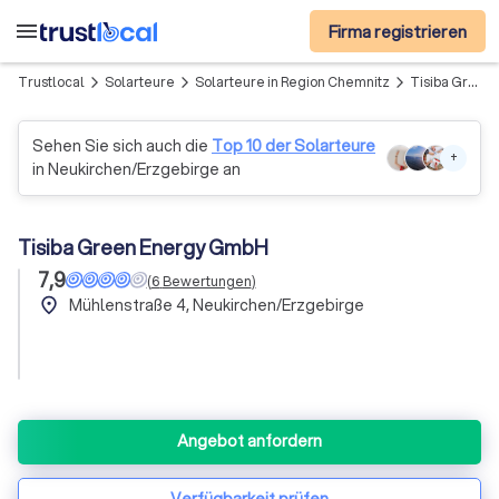
menu
Firma registrieren
Trustlocal
Solarteure
Solarteure in Region Chemnitz
Tisiba Green Energy GmbH
arrow_forward_ios
arrow_forward_ios
arrow_forward_ios
Sehen Sie sich auch die
Top 10 der Solarteure
+
in Neukirchen/Erzgebirge an
Tisiba Green Energy GmbH
7,9
(
6
Bewertungen
)
place
Mühlenstraße 4, Neukirchen/Erzgebirge
Angebot anfordern