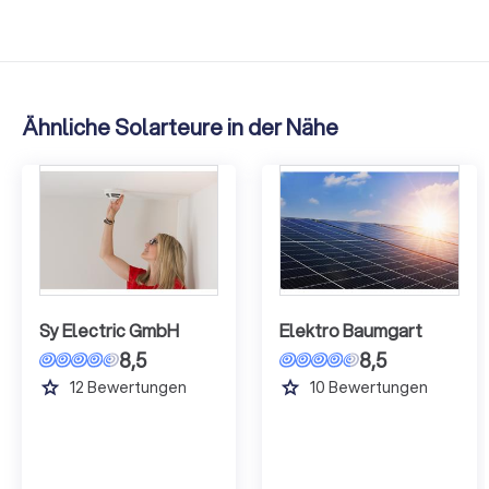
Ähnliche Solarteure in der Nähe
Sy Electric GmbH
Elektro Baumgart
8,5
8,5
grade
grade
12
Bewertungen
10
Bewertungen