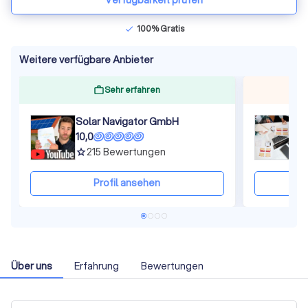
Verfügbarkeit prüfen
100% Gratis
check
Weitere verfügbare Anbieter
Sehr erfahren
Solar Navigator GmbH
S
10,0
9
215
Bewertungen
grade
gra
Profil ansehen
Über uns
Erfahrung
Bewertungen