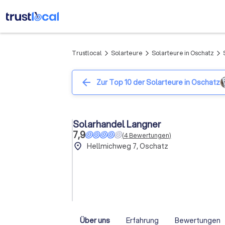
Trustlocal
Solarteure
Solarteure in Oschatz
arrow_forward_ios
arrow_forward_ios
arrow_forward_ios
arrow_back
Zur Top 10 der Solarteure in Oschatz
Solarhandel Langner
7,9
(
4
Bewertungen
)
place
Hellmichweg 7, Oschatz
Über uns
Erfahrung
Bewertungen