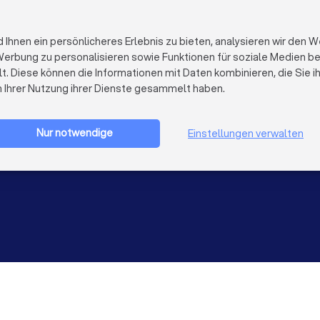
FÜR FIRMEN
ÜBER TRUST
Firmenprofil löschen
Über Trustloc
hnen ein persönlicheres Erlebnis zu bieten, analysieren wir den W
Trustlocal Top Pro
Arbeiten bei 
erbung zu personalisieren sowie Funktionen für soziale Medien bere
Erfahrungen
Kontakt
lt. Diese können die Informationen mit Daten kombinieren, die Sie 
Impulse
Datenschutz
n Ihrer Nutzung ihrer Dienste gesammelt haben.
Cookies
Firma registrieren
Impressum
AGB
Nur notwendige
Einstellungen verwalten
Sitemap