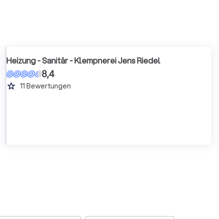
Heizung - Sanitär - Klempnerei Jens Riedel
8,4
grade
11
Bewertungen