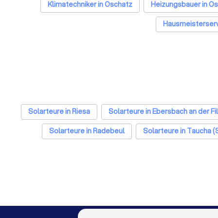
Klimatechniker in Oschatz
Heizungsbauer in O
Hausmeisterserv
Solarteure in Riesa
Solarteure in Ebersbach an der Fi
Solarteure in Radebeul
Solarteure in Taucha 
Solarteure in München
Solarteure in Köln
S
Solarteure in Essen
Solarteure in Bremen
Solarte
Solarteure in Bochum
Solar