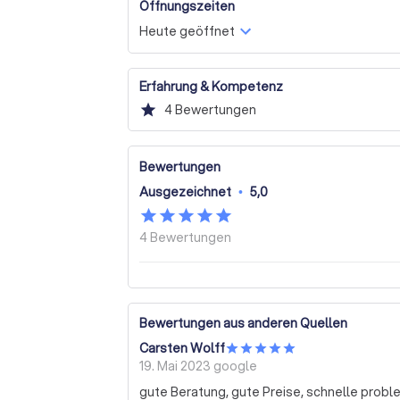
können, Ihre Ziele zu erreichen.

Öffnungszeiten
Heute geöffnet
Wir laden Sie ein, sich mit uns in Verbindu
anzufordern. Lassen Sie uns Ihnen zeigen, wi
Bedürfnisse zu erfüllen.
Erfahrung & Kompetenz
star
4
Bewertungen
Bewertungen
Ausgezeichnet
•
5,0
4
Bewertungen
Bewertungen aus anderen Quellen
Carsten Wolff
19. Mai 2023
google
gute Beratung, gute Preise, schnelle probl