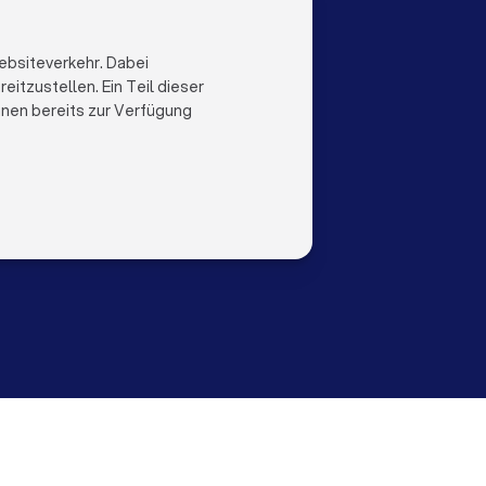
LOCAL
LAND
al
Niederlande
ebsiteverkehr. Dabei
Trustlocal
Belgien
itzustellen. Ein Teil dieser
Deutschland
ihnen bereits zur Verfügung
Spanien