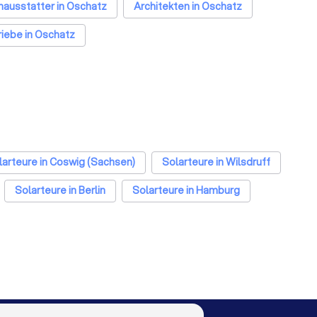
ausstatter in Oschatz
Architekten in Oschatz
iebe in Oschatz
larteure in Coswig (Sachsen)
Solarteure in Wilsdruff
Solarteure in Berlin
Solarteure in Hamburg
larteure in Düsseldorf
Solarteure in Dortmund
nover
Solarteure in Leipzig
Solarteure in Duisburg
 Bonn
Solarteure in Münster