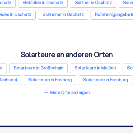
schatz
Elektriker in Oschatz
Gärtner in Oschatz
Raum
ices in Oschatz
Schreiner in Oschatz
Rohrreinigungsbetr
Solarteure an anderen Orten
ls
Solarteure in Großenhain
Solarteure in Meißen
So
(Sachsen)
Solarteure in Freiberg
Solarteure in Frohburg
olarteure in Frankfurt am Main
Solarteure in Stuttgart
So
Mehr Orte anzeigen
add
ure in Nürnberg
Solarteure in Dresden
Solarteure in Han
teure in Wuppertal
Solarteure in Bielefeld
Solarteure in