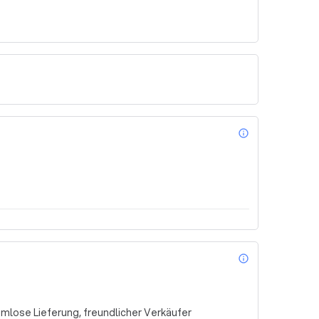
ng zu setzen und ein kostenloses Angebot 
e wir Ihnen helfen können, Ihre digitalen 
info_outl
info_outl
emlose Lieferung, freundlicher Verkäufer