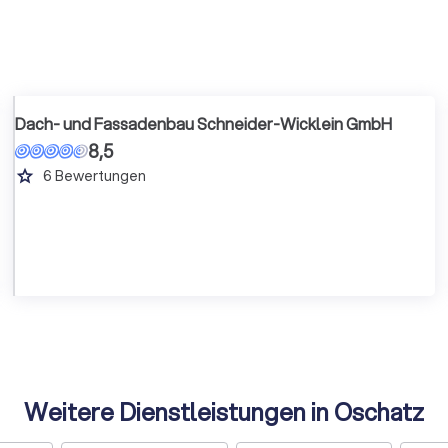
Dach- und Fassadenbau Schneider-Wicklein GmbH
8,5
grade
6
Bewertungen
Weitere Dienstleistungen in Oschatz