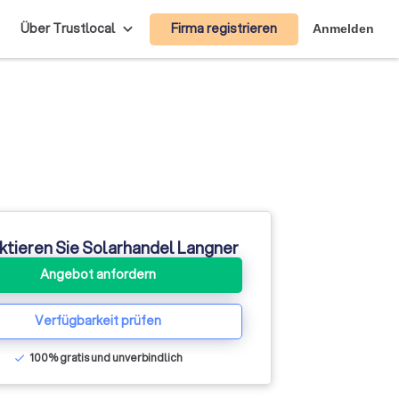
Firma registrieren
Über Trustlocal
Anmelden
ktieren Sie Solarhandel Langner
Angebot anfordern
Verfügbarkeit prüfen
100% gratis und unverbindlich
check