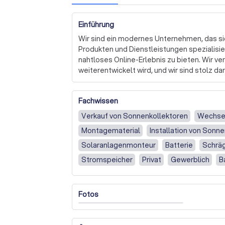
Einführung
Wir sind ein modernes Unternehmen, das sich
Produkten und Dienstleistungen spezialisier
nahtloses Online-Erlebnis zu bieten. Wir ve
weiterentwickelt wird, und wir sind stolz da
Unsere Website ist intuitiv und benutzerfr
Fachwissen
Dienstleistungen zu erleichtern. Wir legen 
Daten und halten uns strikt an die Datensc
Verkauf von Sonnenkollektoren
Wechsel
dass Ihre Daten sicher und vertraulich beha
Montagematerial
Installation von Sonn
Wir bieten eine Vielzahl von Zahlungsmögli
Solaranlagenmonteur
Batterie
Schrä
größtmögliche Flexibilität zu bieten. Unser 
Stromspeicher
Privat
Gewerblich
B
beantworten und Ihnen bei der Auswahl der 
Nur Installation einer Solaranlage, Strom
helfen.

Nur Installation
Fotos
Wir sind stolz auf unsere Fähigkeit, uns sc
anzupassen und unseren Kunden stets die 
anzubieten. Wir sind überzeugt, dass unser