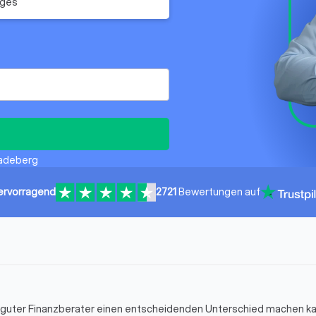
iges
Radeberg
ervorragend
2721
Bewertungen auf
in guter Finanzberater einen entscheidenden Unterschied machen k