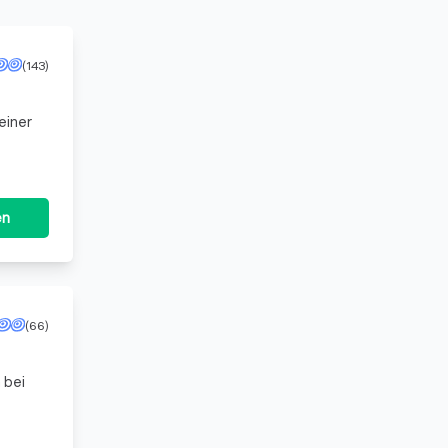
(143)
einer
en
(66)
 bei