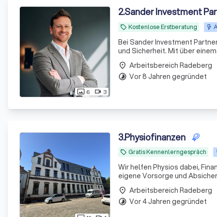
2
.
Sander Investment Pa
Kostenlose Erstberatung
A
local_offer
Bei Sander Investment Partners
und Sicherheit. Mit über ein
aus Experten bieten wir maßge
Arbeitsbereich Radeberg
place
Vor 8 Jahren gegründet
timelapse
6
3
photo_size_select_actual
videocam
3
.
Physiofinanzen
Gratis Kennenlerngespräch
local_offer
Wir helfen Physios dabei, Fina
eigene Vorsorge und Absicheru
Arbeitsbereich Radeberg
place
Vor 4 Jahren gegründet
timelapse