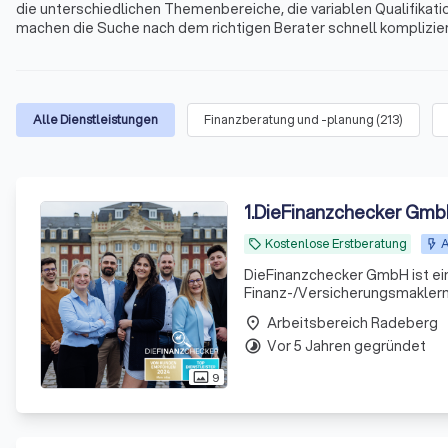
die unterschiedlichen Themenbereiche, die variablen Qualifikati
machen die Suche nach dem richtigen Berater schnell kompliziert
Immobilienfinanzierungen, Geldanlagen, Altersvorsorge und viele
Radeberg und Umgebung.
Alle Dienstleistungen
Finanzberatung und -planung
(
213
)
1
.
DieFinanzchecker Gm
Kostenlose Erstberatung
A
local_offer
DieFinanzchecker GmbH ist ei
Finanz-/Versicherungsmaklern 
und zielorientierte Produkte a
Arbeitsbereich Radeberg
place
sind uns
Vor 5 Jahren gegründet
timelapse
9
photo_size_select_actual