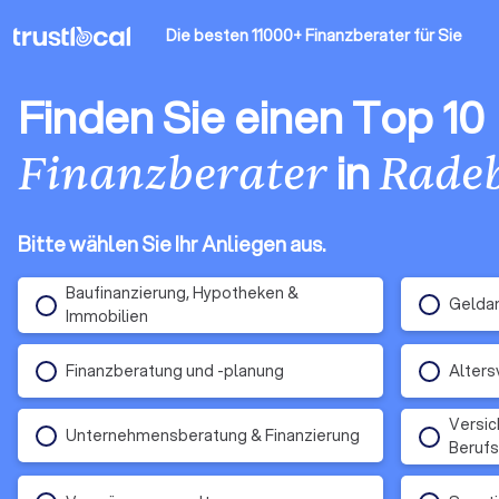
Die besten 11000+ Finanzberater
für Sie
Finden Sie einen Top 10
in
Finanzberater
Rade
Bitte wählen Sie Ihr Anliegen aus.
Baufinanzierung, Hypotheken &
Gelda
Immobilien
Finanzberatung und -planung
Alters
Versic
Unternehmensberatung & Finanzierung
Berufs