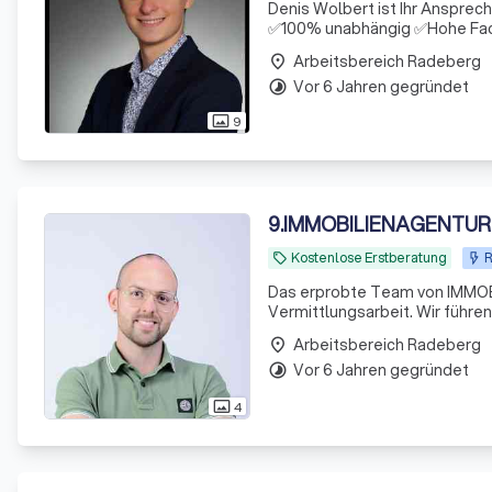
Denis Wolbert ist Ihr Anspre
✅100% unabhängig ✅Hohe Fac
Arbeitsbereich Radeberg
place
Vor 6 Jahren gegründet
timelapse
9
photo_size_select_actual
9
.
IMMOBILIENAGENTUR
Kostenlose Erstberatung
R
local_offer
Das erprobte Team von IMMOB
Vermittlungsarbeit. Wir führe
Beteiligten. Hinter dem Gründer, Stanley Hess, steht ein Team aus erfahrenen und qualifizierten
Arbeitsbereich Radeberg
place
Immobiliene
Vor 6 Jahren gegründet
timelapse
4
photo_size_select_actual