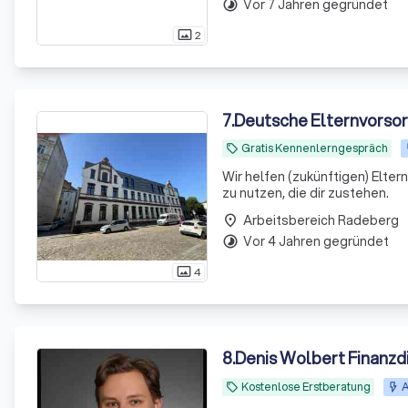
Vor 7 Jahren gegründet
timelapse
2
photo_size_select_actual
7
.
Deutsche Elternvorso
Gratis Kennenlerngespräch
local_offer
Wir helfen (zukünftigen) Elte
zu nutzen, die dir zustehen.
Arbeitsbereich Radeberg
place
Vor 4 Jahren gegründet
timelapse
4
photo_size_select_actual
8
.
Denis Wolbert Finanzd
Kostenlose Erstberatung
A
local_offer