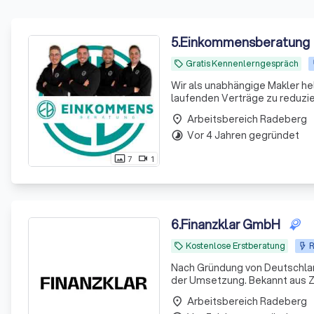
5
.
Einkommensberatung
Gratis Kennenlerngespräch
local_offer
Wir als unabhängige Makler he
laufenden Verträge zu reduzie
Arbeitsbereich Radeberg
place
Vor 4 Jahren gegründet
timelapse
7
1
photo_size_select_actual
videocam
6
.
Finanzklar GmbH
Kostenlose Erstberatung
R
local_offer
Nach Gründung von Deutschland
der Umsetzung. Bekannt aus Z
Arbeitsbereich Radeberg
place