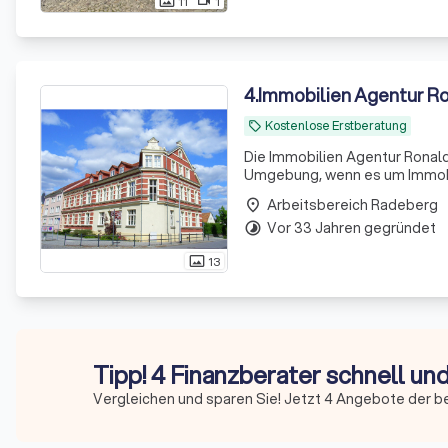
11
1
photo_size_select_actual
videocam
4
.
Immobilien Agentur Ron
Kostenlose Erstberatung
local_offer
Die Immobilien Agentur Ronald 
Umgebung, wenn es um Immobili
eine umfassende und professi
Arbeitsbereich Radeberg
place
Immobilien. U
Vor 33 Jahren gegründet
timelapse
13
photo_size_select_actual
Tipp! 4 Finanzberater schnell un
Vergleichen und sparen Sie! Jetzt 4 Angebote der b