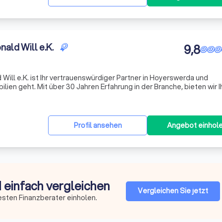
ald Will e.K.
9,8
Will e.K. ist Ihr vertrauenswürdiger Partner in Hoyerswerda und
en geht. Mit über 30 Jahren Erfahrung in der Branche, bieten wir 
onelle Beratung rund um den Kauf, Verkauf und die Vermietung vo
Profil ansehen
Angebot einhol
d einfach vergleichen
Vergleichen Sie jetzt
esten Finanzberater einholen.