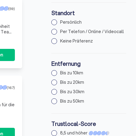
(59)
Standort
Persönlich
iheit
Per Telefon / Online / Videocall
n Team
edü
Keine Präferenz
en
Entfernung
Bis zu 10km
Bis zu 20km
(167)
Bis zu 30km
Bis zu 50km
 für die
Trustlocal-Score
8,5 und höher
en