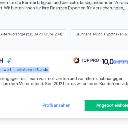
onen für die Beratertätigkeit und die sich ständig ändernden Vora
. Wir bieten Ihnen für Ihre Finanzen Experten für Versicherungen,
s mehr. Finden Sie jetzt mit Trustlocal den besten Finanzberater i
Altersvorsorge (z.B. BAV, Rürup)
(
204
)
Baufinanzierung, Hypotheken &
bH
10,0
TOP PRO
ntwort innerhalb von 1 Stunde
n engagiertes Team von motivierten und vor allem unabhängigen
aus dem Münsterland. Seit 2012 bieten wir unseren Kunden individ
n, wobei wir den Fokus auf Transparenz und Verständlichkeit setzen
Profil ansehen
Angebot einhol