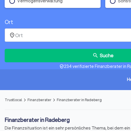
Vermögensverwaltung
Sonst
Ort
place
Suche
search
234 verifizierte Finanzberater in 
verified_user
H
Trustlocal
Finanzberater
Finanzberater in Radeberg
arrow_forward_ios
arrow_forward_ios
Finanzberater in Radeberg
Die Finanzsituation ist ein sehr persönliches Thema, bei dem e