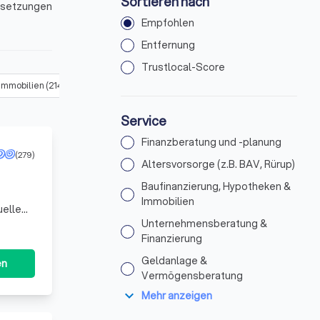
Sortieren nach
ussetzungen
Empfohlen
n
Entfernung
Trustlocal-Score
 Immobilien
(
214
)
Unternehmensberatung & Finanzierung
(
208
)
Service
Finanzberatung und -planung
(279)
Altersvorsorge (z.B. BAV, Rürup)
Baufinanzierung, Hypotheken &
Immobilien
uelle
. Wir
Unternehmensberatung &
Finanzierung
Geldanlage &
en
Vermögensberatung
expand_more
Mehr anzeigen