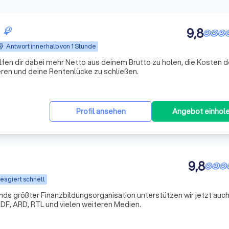
9,8
Antwort innerhalb von 1 Stunde
lfen dir dabei mehr Netto aus deinem Brutto zu holen, die Kosten d
ren und deine Rentenlücke zu schließen.
Profil ansehen
Angebot einhol
9,8
eagiert schnell
s größter Finanzbildungsorganisation unterstützen wir jetzt auch
DF, ARD, RTL und vielen weiteren Medien.