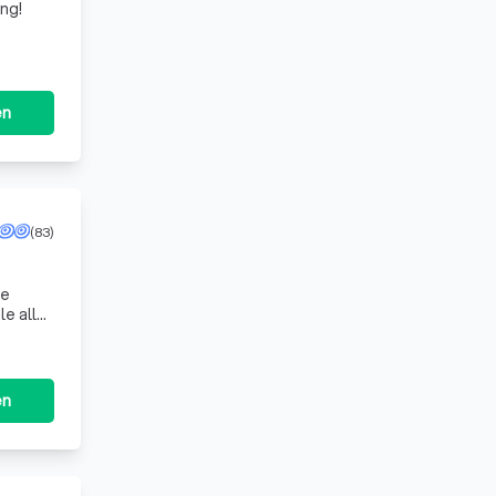
ng!
en
(83)
te
e aller
en