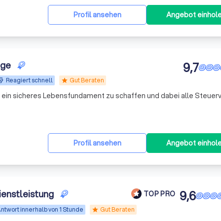
Profil ansehen
Angebot einhol
rge
9,7
Reagiert schnell
Gut Beraten
star
rn ein sicheres Lebensfundament zu schaffen und dabei alle Steuerv
Profil ansehen
Angebot einhol
ienstleistung
9,6
TOP PRO
ntwort innerhalb von 1 Stunde
Gut Beraten
star