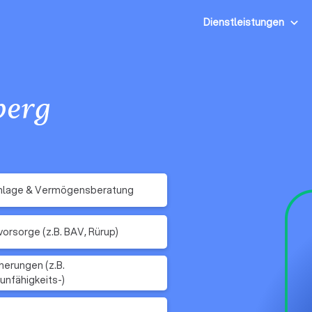
Dienstleistungen
berg
nlage & Vermögensberatung
vorsorge (z.B. BAV, Rürup)
herungen (z.B.
unfähigkeits-)