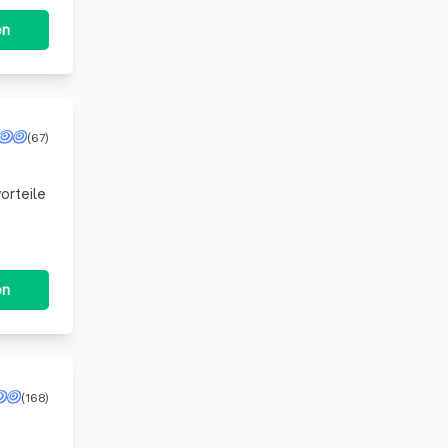
en
(67)
orteile
en
(168)