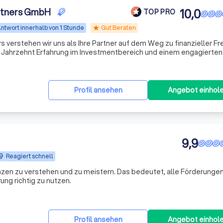
rtners GmbH
10,0
TOP PRO
ntwort innerhalb von 1 Stunde
Gut Beraten
star
 verstehen wir uns als Ihre Partner auf dem Weg zu finanzieller Fre
em Jahrzehnt Erfahrung im Investmentbereich und einem engagierte
schneiderte Anlagestrategien, die perfekt auf Ihre individuellen B
Profil ansehen
Angebot einhol
9,9
Reagiert schnell
nzen zu verstehen und zu meistern. Das bedeutet, alle Förderungen
ng richtig zu nutzen.
Profil ansehen
Angebot einhol