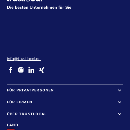
Die besten Unternehmen für Sie
info@trustlocal.de
keyboard_arrow_down
FÜR PRIVATPERSONEN
keyboard_arrow_down
FÜR FIRMEN
keyboard_arrow_down
ÜBER TRUSTLOCAL
LAND