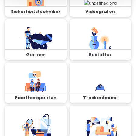
Sicherheitstechniker
Videografen
Gärtner
Bestatter
Paartherapeuten
Trockenbauer