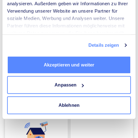
analysieren. Außerdem geben wir Informationen zu Ihrer
Verwendung unserer Website an unsere Partner für
Umzugsunternehmen
Heizungsbauer
soziale Medien, Werbung und Analysen weiter. Unsere
Partner führen diese Informationen möglicherweise mit
weiteren Daten zusammen, die Sie ihnen bereitgestellt
haben oder die sie im Rahmen Ihrer Nutzung der Dienste
Details zeigen
gesammelt haben.
Elektriker
Mediatoren
Akzeptieren und weiter
Anpassen
Ablehnen
Energieberater
Kammerjäger