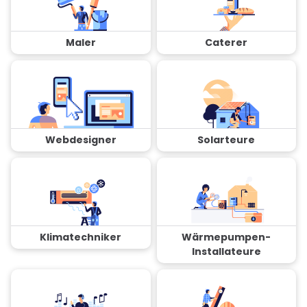
Maler
Caterer
Webdesigner
Solarteure
Klimatechniker
Wärmepumpen-
Installateure