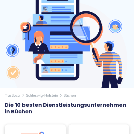
Trustlocal
Schleswig-Holstein
Büchen
arrow_forward_ios
arrow_forward_ios
Die 10 besten Dienstleistungsunternehmen
in Büchen