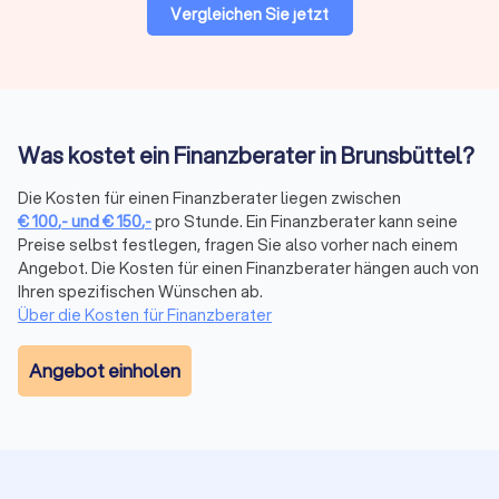
optimal zu meistern.
Vergleichen Sie jetzt
Auf Trustlocal können Sie Ihre Bedürfnisse beschreiben und
erklären, damit qualifizierte und kompetente Finanzberater in
Brunsbüttel Ihnen maßgeschneiderte Angebote anbieten
können.
Was kostet ein Finanzberater in Brunsbüttel?
Finanzberatung in Brunsbüttel:
Die Kosten für einen Finanzberater liegen zwischen
Versicherungen, Altersvorsorge,
€
100
,-
und
€
150
,-
pro Stunde. Ein Finanzberater kann seine
Vermögensplanung und mehr
Preise selbst festlegen, fragen Sie also vorher nach einem
Die komplexe Welt der Finanzen wird mit dem richtigen
Angebot. Die Kosten für einen Finanzberater hängen auch von
Finanzberater an Ihrer Seite zu einem Segen für Ihr
Ihren spezifischen Wünschen ab.
Vermögen. Seriosität, Zuverlässigkeit, Fachkenntnisse zu
Über die Kosten für Finanzberater
Besonderheiten und sich ändernde Vorgaben in der Branche
sind daher die maßgeblichen Aspekte, die Sie bei der Wahl
Angebot einholen
der passenden Finanzberatung in Brunsbüttel
berücksichtigen sollten. Mit transparenten Informationen zum
Leistungsportfolio, persönlicher Vorstellung und echten
Bewertungen zur Kundenzufriedenheit bei Trustlocal
erleichtern Sie sich die Suche bei der Auswahl.