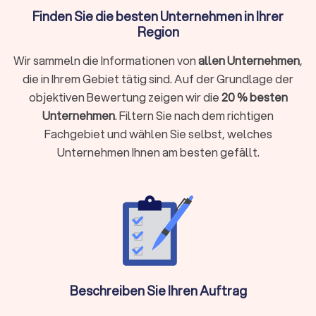
Finanzberater ist ein Experte, der Kunden in allen Fragen rund
Finden Sie die besten Unternehmen in Ihrer
um ihre Finanzen berät. Solche Experten helfen Klienten,
Region
fundierte Entscheidungen über ihre Geldanlagen,
Altersvorsorge, Versicherungen und andere Finanzaspekte zu
Wir sammeln die Informationen von
allen Unternehmen
,
treffen. Dies gelingt durch die Analyse der Finanzsituation
die in Ihrem Gebiet tätig sind. Auf der Grundlage der
und durch die Entwicklung. Implementierung und
Überwachung eines maßgeschneiderten Finanzplans. Eine
objektiven Bewertung zeigen wir die
20 % besten
gute Finanzberatung kann spezialisiert sein oder im Team von
Unternehmen
. Filtern Sie nach dem richtigen
Experten für unterschiedliche Bereiche als unabhängige
Fachgebiet und wählen Sie selbst, welches
Berater für Sie tätig werden:
Versicherungen
Unternehmen Ihnen am besten gefällt.
Baufinanzierung, Hypotheken & Immobilien
Vermögensverwaltung, Finanzplanung & -beratung
Rente & Altersvorsorge
Unternehmensberatung & Finanzierung
Versicherungen
Der Finanzberater für Versicherungen weiß durch die
Schilderung Ihrer Lebens- und Finanzsituation die besten
Beschreiben Sie Ihren Auftrag
Absicherungen zu gewährleisten. Ob