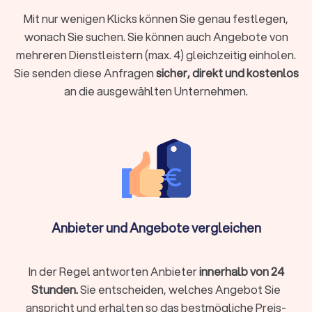
Berufsunfähigkeitsversicherung, Hausrat oder
Tierhalterhaftpflicht: Bei einem unabhängigen
Mit nur wenigen Klicks können Sie genau festlegen,
Versicherungsberater in Brunsbüttel sind Sie in den besten
wonach Sie suchen. Sie können auch Angebote von
Händen.
mehreren Dienstleistern (max. 4) gleichzeitig einholen.
Sie senden diese Anfragen
sicher, direkt und kostenlos
an die ausgewählten Unternehmen.
Baufinanzierung, Hypotheken & Immobilien
Finanzierungen rund um Immobilienkauf, Immobilienverkauf
und deren Unterhaltung stellen schnell vor
Herausforderungen.
Experten für die Baufinanzierung
, für
Hypotheken und Immobilien allgemein helfen Ihnen, das
Beste aus Ihrer Immobiliensituation herauszuholen.
Vermögensverwaltung, Finanzplanung & -
Anbieter und Angebote vergleichen
beratung
Wer Vermögen hat, möchte es behalten und erhöhen. Wer
noch am Anfang der Finanzplanung steht, möchte Vermögen
In der Regel antworten Anbieter
innerhalb von 24
aufbauen. Für Berater zu Vermögensverwaltung,
Stunden.
Sie entscheiden, welches Angebot Sie
Finanzplanung und -beratung finden Sie bei uns wertvolle
anspricht und erhalten so das bestmögliche Preis-