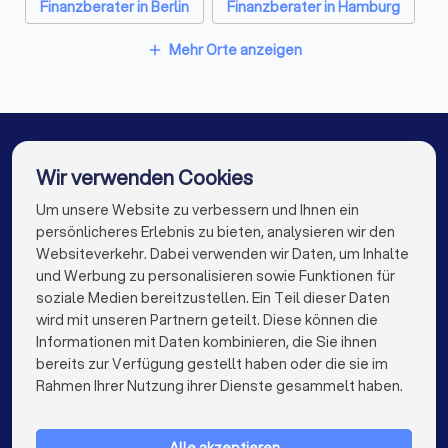
Finanzberater in Berlin
Finanzberater in Hamburg
Finanzberater in München
Finanzberater in Köln
Mehr Orte anzeigen
add
Finanzberater in Frankfurt am Main
Finanzberater in Stuttgart
Finanzberater in Düsseldorf
Wir verwenden Cookies
Finanzberater in Dortmund
Finanzberater in Essen
Um unsere Website zu verbessern und Ihnen ein
Die besten Finanzberater für Sie
persönlicheres Erlebnis zu bieten, analysieren wir den
Finanzberater in Bremen
Finanzberater in Nürnberg
Websiteverkehr. Dabei verwenden wir Daten, um Inhalte
info@trustlocal.de
und Werbung zu personalisieren sowie Funktionen für
Finanzberater in Dresden
soziale Medien bereitzustellen. Ein Teil dieser Daten
wird mit unseren Partnern geteilt. Diese können die
Finanzberater in Hannover
Finanzberater in Leipzig
Informationen mit Daten kombinieren, die Sie ihnen
bereits zur Verfügung gestellt haben oder die sie im
Finanzberater in Duisburg
Finanzberater in Bochum
keyboard_arrow_down
FÜR PRIVATPERSONEN
Rahmen Ihrer Nutzung ihrer Dienste gesammelt haben.
Finanzberater in Wuppertal
keyboard_arrow_down
FÜR FIRMEN
Finanzberater in Bielefeld
Finanzberater in Bonn