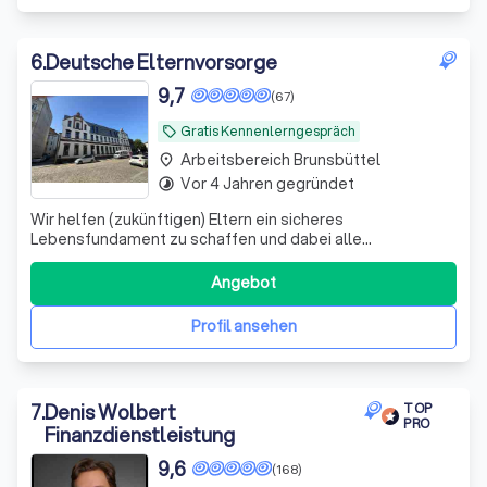
6
.
Deutsche Elternvorsorge
9,7
(67)
Gratis Kennenlerngespräch
local_offer
Arbeitsbereich Brunsbüttel
place
Vor 4 Jahren gegründet
timelapse
Wir helfen (zukünftigen) Eltern ein sicheres
Lebensfundament zu schaffen und dabei alle
Steuervorteile zu nutzen, die dir zustehen.
Angebot
Profil ansehen
7
.
Denis Wolbert
TOP
PRO
Finanzdienstleistung
9,6
(168)