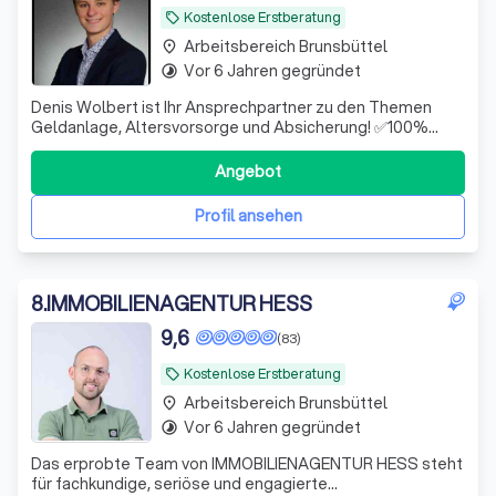
Kostenlose Erstberatung
local_offer
Arbeitsbereich Brunsbüttel
place
Vor 6 Jahren gegründet
timelapse
Denis Wolbert ist Ihr Ansprechpartner zu den Themen
Geldanlage, Altersvorsorge und Absicherung! ✅100%
unabhängig ✅Hohe Fachkompetenz ✅Digital & schnell
Angebot
Profil ansehen
8
.
IMMOBILIENAGENTUR HESS
9,6
(83)
Kostenlose Erstberatung
local_offer
Arbeitsbereich Brunsbüttel
place
Vor 6 Jahren gegründet
timelapse
Das erprobte Team von IMMOBILIENAGENTUR HESS steht
für fachkundige, seriöse und engagierte