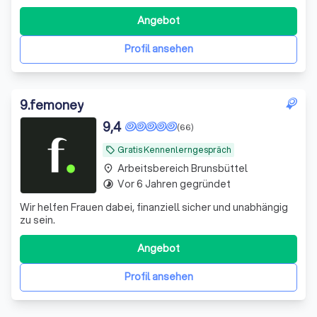
Vermittlungsarbeit. Wir führen Verkäufer und Käufer,
Vermieter und Mieter zusammen - zum Wohle aller
Angebot
Beteiligten. Hinter dem Gründer, Stanley Hess, steht ein
Team aus erfahrenen und qualifizierten Immobiliene
Profil ansehen
9
.
femoney
9,4
(66)
Gratis Kennenlerngespräch
local_offer
Arbeitsbereich Brunsbüttel
place
Vor 6 Jahren gegründet
timelapse
Wir helfen Frauen dabei, finanziell sicher und unabhängig
zu sein.
Angebot
Profil ansehen