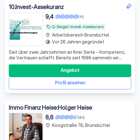
10
.
Invest-Assekuranz
9,4
(11)
Q-Siegel: Invest-Assekuranz
local_offer
Arbeitsbereich Brunsbüttel
place
Vor 26 Jahren gegründet
timelapse
Seit über zwei Jahrzehnten an Ihrer Seite – Kompetenz,
die Vertrauen schafft. Bereits seit 1996 sammeln wir
wertvolle Erfahrung in der Finanz- und
Versicherungsbranche. Seit dem Jahr 2000 sind wir
Angebot
erfolgreich am Markt etabliert und stehen unseren
Kundinnen und Kunden als verlässlicher Partner zur Se
Profil ansehen
Immo Finanz Heise:Holger Heise
8,6
(61)
Koogstraße 76, Brunsbüttel
place