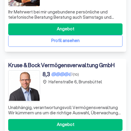
Ihr Mehrwert bei mir ungebundene persönliche und
telefonische Beratung Beratung auch Samstags und
Mittwochnachmittags Erreichbarkeit auch nach 19:00 Uhr
Vergleich von regionalen und Direktbanken Einbindung von
Angebot
öffentlichen Geldern individuelle Finanzierungskonzepte
Finanzierungslösungen auch ohne E
Profil ansehen
Kruse & Bock Vermögensverwaltung GmbH
8,3
(10)
Hafenstraße 6, Brunsbüttel
place
Unabhängig, verantwortungsvoll Vermögensverwaltung
Wir kümmern uns um die richtige Auswahl, Überwachung
und Steuerung der Wertpapiere in Ihrem Depot. Wir
entscheiden für Sie über den richtigen Zeitpunkt zum
Angebot
Handeln und geben Ihnen ein gutes Gefühl bei der