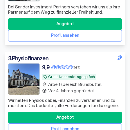
Bei Sander Investment Partners verstehen wir uns als Ihre
Partner auf dem Weg zu finanzieller Freiheit und
Sicherheit. Mit über einem Jahrzehnt Erfahrung im
Investmentbereich und einem engagierten Team aus
Angebot
Experten bieten wir maßgeschneiderte Anlagestrategien,
die perfekt auf Ihre individuellen Bedü
Profil ansehen
3
.
Physiofinanzen
9,9
(167)
Gratis Kennenlerngespräch
local_offer
Arbeitsbereich Brunsbüttel
place
Vor 4 Jahren gegründet
timelapse
Wir helfen Physios dabei, Finanzen zu verstehen und zu
meistern. Das bedeutet, alle Förderungen für die eigene
Vorsorge und Absicherung richtig zu nutzen.
Angebot
Profil ansehen