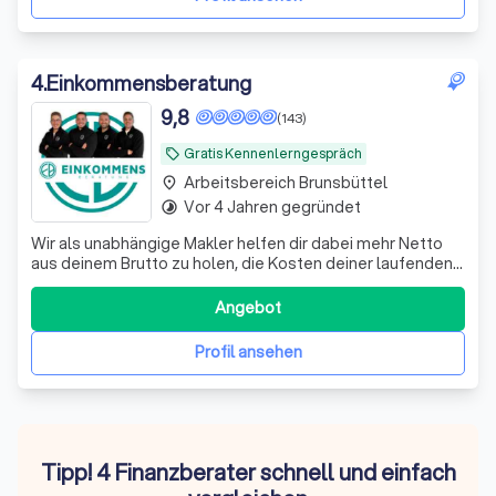
4
.
Einkommensberatung
9,8
(143)
Gratis Kennenlerngespräch
local_offer
Arbeitsbereich Brunsbüttel
place
Vor 4 Jahren gegründet
timelapse
Wir als unabhängige Makler helfen dir dabei mehr Netto
aus deinem Brutto zu holen, die Kosten deiner laufenden
Verträge zu reduzieren und deine Rentenlücke zu
schließen.
Angebot
Profil ansehen
Tipp! 4 Finanzberater schnell und einfach