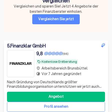
vergleichen
Vergleichen und sparen Sie! Jetzt 4 Angebote der
besten Finanzberater einholen.
Vergleichen Sie jetzt
5
.
Finanzklar GmbH
9,8
(66)
Kostenlose Erstberatung
local_offer
Arbeitsbereich Brunsbüttel
place
Vor 7 Jahren gegründet
timelapse
Nach Gründung von Deutschlands größter
Finanzbildungsorganisation unterstützen wir jetzt auch
bei der Umsetzung. Bekannt aus ZDF, ARD, RTL und vielen
weiteren Medien.
Angebot
Profil ansehen