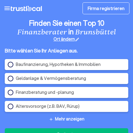
menu
Firma registrieren
Finden Sie einen Top 10
in
Finanzberater
Brunsbüttel
Ort ändern
edit
Bitte wählen Sie Ihr Anliegen aus.
Baufinanzierung, Hypotheken & Immobilien
Geldanlage & Vermögensberatung
Finanzberatung und -planung
Altersvorsorge (z.B. BAV, Rürup)
Mehr anzeigen
add