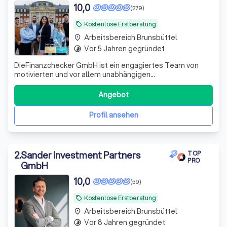
10,0
(279)
Kostenlose Erstberatung
local_offer
Arbeitsbereich Brunsbüttel
place
Vor 5 Jahren gegründet
timelapse
DieFinanzchecker GmbH ist ein engagiertes Team von
motivierten und vor allem unabhängigen
Finanz-/Versicherungsmaklern aus dem Münsterland. Seit
2012 bieten wir unseren Kunden individuelle und
Angebot
zielorientierte Produkte an, wobei wir den Fokus auf
Transparenz und Verständlichkeit setzen. Wir sind uns
Profil ansehen
2
.
Sander Investment Partners
TOP
PRO
GmbH
10,0
(59)
Kostenlose Erstberatung
local_offer
Arbeitsbereich Brunsbüttel
place
Vor 8 Jahren gegründet
timelapse