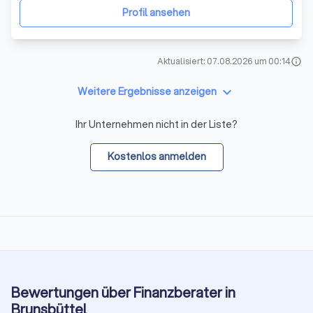
Kapitalanlage. Anlageberatung Sie entscheid
Profil ansehen
Aktualisiert: 07.08.2026 um 00:14
info
keyboard_arrow_down
Weitere Ergebnisse anzeigen
Ihr Unternehmen nicht in der Liste?
Kostenlos anmelden
Bewertungen über Finanzberater in
Brunsbüttel