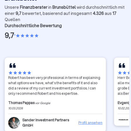
Unsere
Finanzberater
in
Brunsbüttel
wird durchschnittlich mit
einer
9,7
bewertet, basierend auf insgesamt
4.326
aus
17
Quellen
Durchschnittliche Bewertung
9,7
•
star
star
star
star
star
star
star
star
star
star
star
star
sta
Robert has been very professional in terms of explaining
Herr Bel
what options we have, what’s the benefits of it and also
alle me
did a review of my current investment portfolios. I can
große E
only recommend Robert and his expertise.
als Ber
Thomas Pappas
Evgenij
vor Google
10.03.2026
10.02.202
Sander Investment Partners
Profil ansehen
GmbH