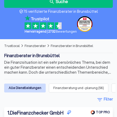
Suche
search
75 verifizierte Finanzberater in Brunsbüttel
verified_user
Hervorragend
|
2732
Bewertungen
Trustlocal
Finanzberater
Finanzberater in Brunsbüttel
arrow_forward_ios
arrow_forward_ios
Finanzberater in Brunsbüttel
Die Finanzsituation ist ein sehr persönliches Thema, bei dem
ein guter Finanzberater einen entscheidenden Unterschied
machen kann. Doch die unterschiedlichen Themenbereiche,
die variablen Qualifikationen für die Beratertätigkeit und die
sich ständig ändernden Voraussetzungen machen die Suche
nach dem richtigen Berater schnell kompliziert. Wir bieten
Alle Dienstleistungen
Finanzberatung und -planung
(
56
)
Ihnen für Ihre Finanzen Experten für Versicherungen,
Immobilienfinanzierungen, Geldanlagen, Altersvorsorge und
filter_list
Filter
vieles mehr. Finden Sie jetzt mit Trustlocal den besten
Finanzberater in Brunsbüttel und Umgebung.
1
.
DieFinanzchecker GmbH
TOP PRO