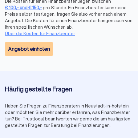
Versicherungen, Altersvorsorge,
Die Kosten für einen Finanzberater liegen zwischen
€
100
,-
und
€
150
,-
pro Stunde. Ein Finanzberater kann seine
Vermögensplanung und mehr
Preise selbst festlegen, fragen Sie also vorher nach einem
Die komplexe Welt der Finanzen wird mit dem richtigen
Angebot. Die Kosten für einen Finanzberater hängen auch von
Finanzberater an Ihrer Seite zu einem Segen für Ihr
Ihren spezifischen Wünschen ab.
Vermögen. Seriosität, Zuverlässigkeit, Fachkenntnisse zu
Über die Kosten für Finanzberater
Besonderheiten und sich ändernde Vorgaben in der Branche
sind daher die maßgeblichen Aspekte, die Sie bei der Wahl
Angebot einholen
der passenden Finanzberatung in Neustadt in Holstein
berücksichtigen sollten. Mit transparenten Informationen zum
Leistungsportfolio, persönlicher Vorstellung und echten
Bewertungen zur Kundenzufriedenheit bei Trustlocal
erleichtern Sie sich die Suche bei der Auswahl.
Häufig gestellte Fragen
Wann lohnt sich ein Finanzberater?
Haben Sie Fragen zu Finanzberatern in Neustadt-in-holstein
Die Frage, ab wann sich die Dienste eines Finanzberaters
oder möchten Sie mehr darüber erfahren, was Finanzberater
lohnen, hängt von verschiedenen individuellen Faktoren ab.
tun? Bei Trustlocal beantworten wir gerne die am häufigsten
Die Verwaltung von Finanzen erfordert Zeit, Fachwissen und
gestellten Fragen zur Beratung bei Finanzierungen.
Kontinuität. Ein Finanzberater in Neustadt in Holstein kann
diese Aufgaben effizient übernehmen und Sie von der