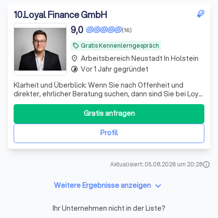
10
.
Loyal Finance GmbH
9,0
(16)
Gratis Kennenlerngespräch
local_offer
Arbeitsbereich Neustadt In Holstein
place
Vor 1 Jahr gegründet
timelapse
Klarheit und Überblick: Wenn Sie nach Offenheit und
direkter, ehrlicher Beratung suchen, dann sind Sie bei Loyal
Finance richtig.
Gratis anfragen
Profil
Aktualisiert: 05.08.2026 um 20:28
info
keyboard_arrow_down
Weitere Ergebnisse anzeigen
Ihr Unternehmen nicht in der Liste?