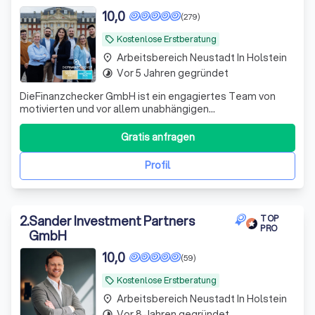
10,0
(279)
Kostenlose Erstberatung
local_offer
Arbeitsbereich Neustadt In Holstein
place
Vor 5 Jahren gegründet
timelapse
DieFinanzchecker GmbH ist ein engagiertes Team von
motivierten und vor allem unabhängigen
Finanz-/Versicherungsmaklern aus dem Münsterland. Seit
2012 bieten wir unseren Kunden individuelle und
Gratis anfragen
zielorientierte Produkte an, wobei wir den Fokus auf
Transparenz und Verständlichkeit setzen. Wir sind uns
Profil
2
.
Sander Investment Partners
TOP
PRO
GmbH
10,0
(59)
Kostenlose Erstberatung
local_offer
Arbeitsbereich Neustadt In Holstein
place
Vor 8 Jahren gegründet
timelapse