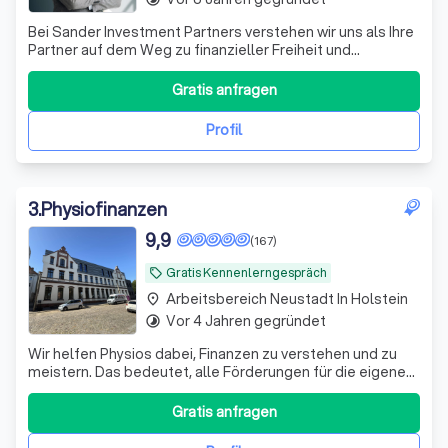
Bei Sander Investment Partners verstehen wir uns als Ihre
Partner auf dem Weg zu finanzieller Freiheit und
Sicherheit. Mit über einem Jahrzehnt Erfahrung im
Investmentbereich und einem engagierten Team aus
Gratis anfragen
Experten bieten wir maßgeschneiderte Anlagestrategien,
die perfekt auf Ihre individuellen Bedü
Profil
3
.
Physiofinanzen
9,9
(167)
Gratis Kennenlerngespräch
local_offer
Arbeitsbereich Neustadt In Holstein
place
Vor 4 Jahren gegründet
timelapse
Wir helfen Physios dabei, Finanzen zu verstehen und zu
meistern. Das bedeutet, alle Förderungen für die eigene
Vorsorge und Absicherung richtig zu nutzen.
Gratis anfragen