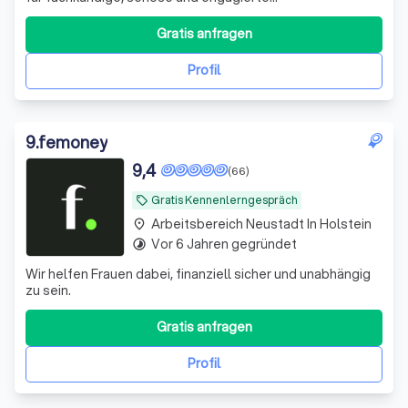
Vermittlungsarbeit. Wir führen Verkäufer und Käufer,
Vermieter und Mieter zusammen - zum Wohle aller
Gratis anfragen
Beteiligten. Hinter dem Gründer, Stanley Hess, steht ein
Team aus erfahrenen und qualifizierten Immobiliene
Profil
9
.
femoney
9,4
(66)
Gratis Kennenlerngespräch
local_offer
Arbeitsbereich Neustadt In Holstein
place
Vor 6 Jahren gegründet
timelapse
Wir helfen Frauen dabei, finanziell sicher und unabhängig
zu sein.
Gratis anfragen
Profil