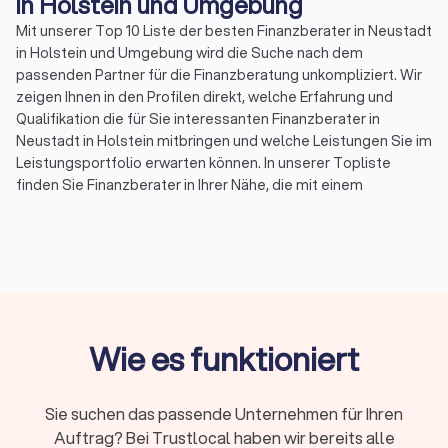
in Holstein und Umgebung
Mit unserer Top 10 Liste der besten Finanzberater in Neustadt
in Holstein und Umgebung wird die Suche nach dem
passenden Partner für die Finanzberatung unkompliziert. Wir
zeigen Ihnen in den Profilen direkt, welche Erfahrung und
Qualifikation die für Sie interessanten Finanzberater in
Neustadt in Holstein mitbringen und welche Leistungen Sie im
Leistungsportfolio erwarten können. In unserer Topliste
finden Sie Finanzberater in Ihrer Nähe, die mit einem
Durchschnittsscore von 8.5 bewertet wurden. Durch echte
Kundenbewertungen erhalten Sie zudem direkt
Informationen zu gebuchten Leistungen und der
Zufriedenheit der Kunden.
Sortieren Sie unsere Topliste mit wenigen Mouseklicks, um
spezialisierte Experten für Ihr Themenfeld in der
Finanzberatung zu finden. So können Sie Spezialisten für
Wie es funktioniert
Versicherungen, für Rente & Altersvorsorge, für
Baufinanzierung, Geldanlagen & Vermögensberatung oder für
die Unternehmensberatung auf einen Blick aussuchen und die
Sie suchen das passende Unternehmen für Ihren
besten Finanzberater in Neustadt in Holstein und Umgebung
Auftrag? Bei Trustlocal haben wir bereits alle