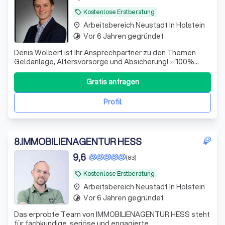
Kostenlose Erstberatung
local_offer
Arbeitsbereich Neustadt In Holstein
place
Vor 6 Jahren gegründet
timelapse
Denis Wolbert ist Ihr Ansprechpartner zu den Themen
Geldanlage, Altersvorsorge und Absicherung! ✅100%
unabhängig ✅Hohe Fachkompetenz ✅Digital & schnell
Gratis anfragen
Profil
8
.
IMMOBILIENAGENTUR HESS
9,6
(83)
Kostenlose Erstberatung
local_offer
Arbeitsbereich Neustadt In Holstein
place
Vor 6 Jahren gegründet
timelapse
Das erprobte Team von IMMOBILIENAGENTUR HESS steht
für fachkundige, seriöse und engagierte