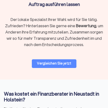
wenigsten Menschen für den Erhalt des Lebensstandards
Auftrag ausführen lassen
ausreicht. Lassen Sie sich bei der Altersvorsorge von den
richtigen Finanzberatern in Neustadt in Holstein unterstützen.
Der lokale Spezialist Ihrer Wahl wird für Sie tätig.
Zufrieden? Hinterlassen Sie gerne eine
Bewertung
, um
Unternehmensberatung & Finanzierung
Anderen Ihre Erfahrung mitzuteilen. Zusammen sorgen
Die Finanzierung von Unternehmen und Finanzfragen im
wir so für mehr Transparenz und Zufriedenheit im und
Rahmen der Unternehmensberatung ist ein anspruchsvolles
nach dem Entscheidungsprozess.
Themenfeld, bei dem ein spezialisierter Finanzberater die
einzig richtige Wahl ist. Erfahren Sie auf einen Blick, wer als
Finanzberater für Sie und Ihr Unternehmen in Frage kommt,
um auch komplexe Situationen mit dem passenden Partner
Vergleichen Sie jetzt
optimal zu meistern.
Auf Trustlocal können Sie Ihre Bedürfnisse beschreiben und
erklären, damit qualifizierte und kompetente Finanzberater in
Neustadt in Holstein Ihnen maßgeschneiderte Angebote
anbieten können.
Was kostet ein Finanzberater in Neustadt in
Holstein?
Finanzberatung in Neustadt in Holstein: