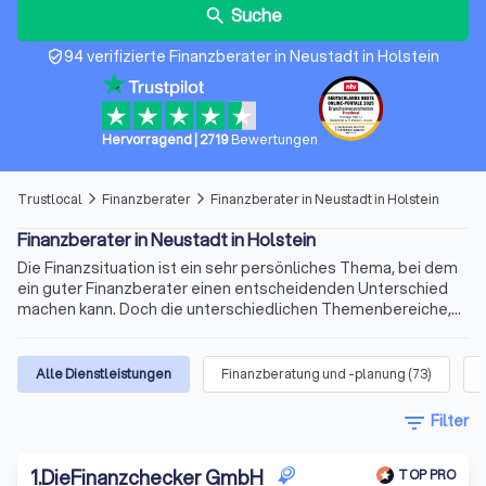
Suche
search
94 verifizierte Finanzberater in Neustadt in Holstein
verified_user
Hervorragend
|
2719
Bewertungen
Trustlocal
Finanzberater
Finanzberater in Neustadt in Holstein
arrow_forward_ios
arrow_forward_ios
Finanzberater in Neustadt in Holstein
Die Finanzsituation ist ein sehr persönliches Thema, bei dem
ein guter Finanzberater einen entscheidenden Unterschied
machen kann. Doch die unterschiedlichen Themenbereiche,
die variablen Qualifikationen für die Beratertätigkeit und die
sich ständig ändernden Voraussetzungen machen die Suche
nach dem richtigen Berater schnell kompliziert. Wir bieten
Alle Dienstleistungen
Finanzberatung und -planung
(
73
)
Ihnen für Ihre Finanzen Experten für Versicherungen,
Immobilienfinanzierungen, Geldanlagen, Altersvorsorge und
filter_list
Filter
vieles mehr. Finden Sie jetzt mit Trustlocal den besten
Finanzberater in Neustadt in Holstein und Umgebung.
1
.
DieFinanzchecker GmbH
TOP PRO