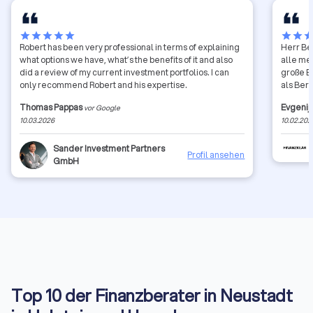
star
star
star
star
star
star
star
sta
Robert has been very professional in terms of explaining
Herr Bel
what options we have, what’s the benefits of it and also
alle me
did a review of my current investment portfolios. I can
große E
only recommend Robert and his expertise.
als Ber
Thomas Pappas
Evgenij
vor Google
10.03.2026
10.02.202
Sander Investment Partners
Profil ansehen
GmbH
Top 10 der Finanzberater in Neustadt