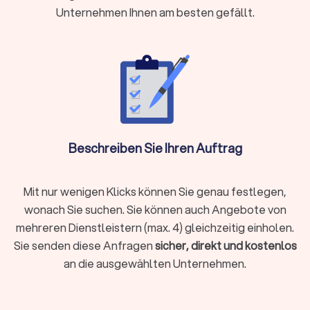
Berater für Sie tätig werden:
Versicherungen
Unternehmen Ihnen am besten gefällt.
Baufinanzierung, Hypotheken & Immobilien
Vermögensverwaltung, Finanzplanung & -beratung
Rente & Altersvorsorge
Unternehmensberatung & Finanzierung
Versicherungen
Der Finanzberater für Versicherungen weiß durch die
Schilderung Ihrer Lebens- und Finanzsituation die besten
Beschreiben Sie Ihren Auftrag
Absicherungen zu gewährleisten. Ob
Berufsunfähigkeitsversicherung, Hausrat oder
Tierhalterhaftpflicht: Bei einem unabhängigen
Mit nur wenigen Klicks können Sie genau festlegen,
Versicherungsberater in Neustadt in Holstein sind Sie in den
wonach Sie suchen. Sie können auch Angebote von
besten Händen.
mehreren Dienstleistern (max. 4) gleichzeitig einholen.
Sie senden diese Anfragen
sicher, direkt und kostenlos
an die ausgewählten Unternehmen.
Baufinanzierung, Hypotheken & Immobilien
Finanzierungen rund um Immobilienkauf, Immobilienverkauf
und deren Unterhaltung stellen schnell vor