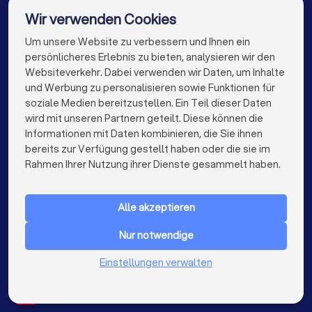
Finanzberater in München
Finanzberater in Köln
Wir verwenden Cookies
Finanzberater in Frankfurt am Main
Um unsere Website zu verbessern und Ihnen ein
Die besten Finanzberater für Sie
persönlicheres Erlebnis zu bieten, analysieren wir den
Finanzberater in Stuttgart
Websiteverkehr. Dabei verwenden wir Daten, um Inhalte
info@trustlocal.de
und Werbung zu personalisieren sowie Funktionen für
Finanzberater in Düsseldorf
soziale Medien bereitzustellen. Ein Teil dieser Daten
wird mit unseren Partnern geteilt. Diese können die
Finanzberater in Dortmund
Finanzberater in Essen
Informationen mit Daten kombinieren, die Sie ihnen
bereits zur Verfügung gestellt haben oder die sie im
Finanzberater in Bremen
Finanzberater in Nürnberg
keyboard_arrow_down
FÜR PRIVATPERSONEN
Rahmen Ihrer Nutzung ihrer Dienste gesammelt haben.
Finanzberater in Dresden
keyboard_arrow_down
FÜR FIRMEN
Finanzberater in Hannover
Finanzberater in Leipzig
Alle akzeptieren
keyboard_arrow_down
ÜBER TRUSTLOCAL
Finanzberater in Duisburg
Finanzberater in Bochum
Nur notwendige
LAND
Niederlande
Einstellungen verwalten
Finanzberater in Wuppertal
Belgien
Deutschland
Finanzberater in Bielefeld
Finanzberater in Bonn
Spanien