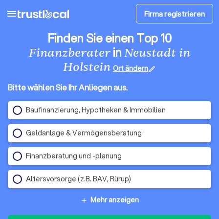
menu
Firma registrieren
Finden Sie einen Top 10
in
Finanzberater
Neustadt in
Holstein
Ort ändern
edit
Bitte wählen Sie Ihr Anliegen aus.
Baufinanzierung, Hypotheken & Immobilien
Geldanlage & Vermögensberatung
Finanzberatung und -planung
Altersvorsorge (z.B. BAV, Rürup)
Mehr anzeigen
add