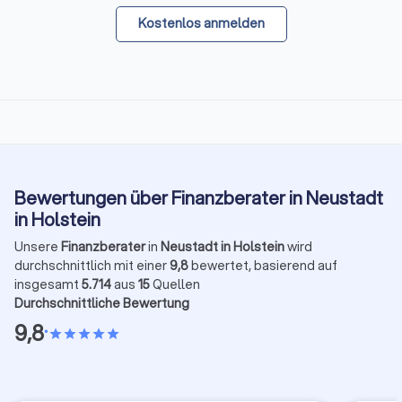
Kostenlos anmelden
Bewertungen über Finanzberater in Neustadt
in Holstein
Unsere
Finanzberater
in
Neustadt in Holstein
wird
durchschnittlich mit einer
9,8
bewertet, basierend auf
insgesamt
5.714
aus
15
Quellen
Durchschnittliche Bewertung
9,8
•
star
star
star
star
star