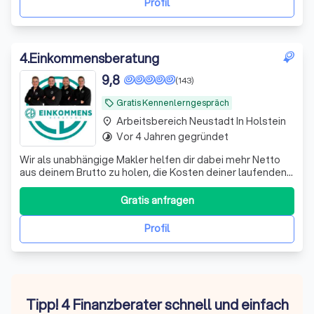
Profil
4
.
Einkommensberatung
9,8
(143)
Gratis Kennenlerngespräch
local_offer
Arbeitsbereich Neustadt In Holstein
place
Vor 4 Jahren gegründet
timelapse
Wir als unabhängige Makler helfen dir dabei mehr Netto
aus deinem Brutto zu holen, die Kosten deiner laufenden
Verträge zu reduzieren und deine Rentenlücke zu
schließen.
Gratis anfragen
Profil
Tipp! 4 Finanzberater schnell und einfach