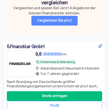
vergleichen
Vergleichen und sparen Sie! Jetzt 4 Angebote der
besten Finanzberater einholen.
Vergleichen Sie jetzt
5
.
Finanzklar GmbH
9,8
(66)
Kostenlose Erstberatung
local_offer
Arbeitsbereich Neustadt In Holstein
place
Vor 7 Jahren gegründet
timelapse
Nach Gründung von Deutschlands größter
Finanzbildungsorganisation unterstützen wir jetzt auch
bei der Umsetzung. Bekannt aus ZDF, ARD, RTL und vielen
weiteren Medien.
Gratis anfragen
Profil