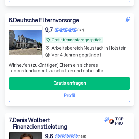
6
.
Deutsche Elternvorsorge
9,7
(67)
Gratis Kennenlerngespräch
local_offer
Arbeitsbereich Neustadt In Holstein
place
Vor 4 Jahren gegründet
timelapse
Wir helfen (zukünftigen) Eltern ein sicheres
Lebensfundament zu schaffen und dabei alle
Steuervorteile zu nutzen, die dir zustehen.
Gratis anfragen
Profil
7
.
Denis Wolbert
TOP
PRO
Finanzdienstleistung
9,6
(168)