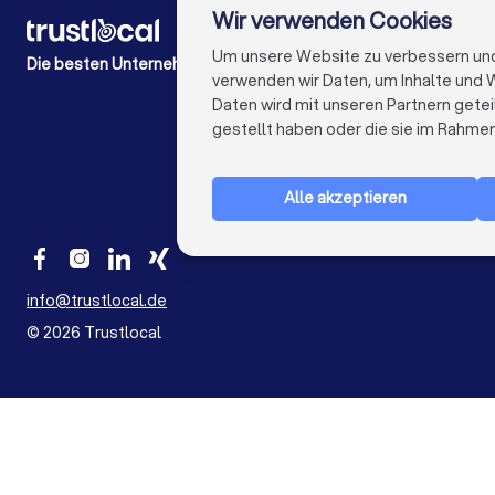
Wir verwenden Cookies
FÜR PRIVATPERSONEN
Wie es funktioniert
Um unsere Website zu verbessern und I
Die besten Unternehmen für Sie
Experten-Blogs
verwenden wir Daten, um Inhalte und W
Kostenaufstellungen
Daten wird mit unseren Partnern getei
Beschwerde über Firma
gestellt haben oder die sie im Rahme
Studien & Einblicke
Alle akzeptieren
info@trustlocal.de
©
2026
Trustlocal