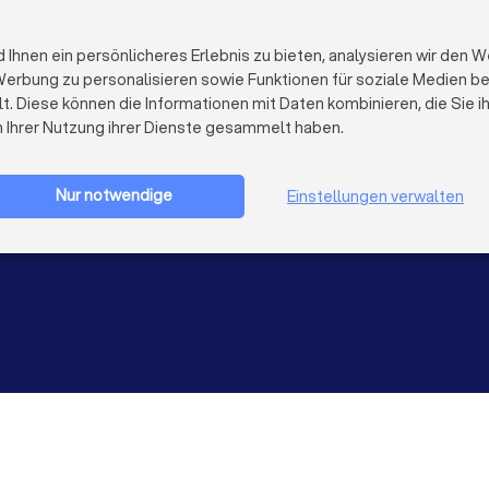
FÜR FIRMEN
ÜBER TRUST
Firmenprofil löschen
Über Trustloc
hnen ein persönlicheres Erlebnis zu bieten, analysieren wir den W
Trustlocal Top Pro
Arbeiten bei 
erbung zu personalisieren sowie Funktionen für soziale Medien bere
Erfahrungen
Kontakt
lt. Diese können die Informationen mit Daten kombinieren, die Sie 
Impulse
Datenschutz
n Ihrer Nutzung ihrer Dienste gesammelt haben.
Cookies
Firma registrieren
Impressum
AGB
Nur notwendige
Einstellungen verwalten
Sitemap