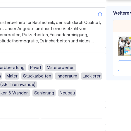
Weitere 
info_outl
terbetrieb für Bautechnik, der sich durch Qualität, 
. Unser Angebot umfasst eine Vielzahl von 
erarbeiten, Putzarbeiten, Fassadenreinigung, 
ethermografie, Estricharbeiten und vieles 
n Architekten und Bauträgern zusammenzuarbeiten 
herren zu bedienen.

ie Beratung und den Vertrieb von Türen und Fenstern 
arbberatung
Privat
Malerarbeiten
äischen Hersteller in diesem Bereich. Drutex ist 
h
Maler
Stuckarbeiten
Innenraum
Lackierer
ster, Rolllädensysteme, Terrassensysteme und 
(z.B. Trennwände)
cken & Wänden
Sanierung
Neubau
geleitet, einem erfahrenen Maurer, Stahlbeton-, 
unserem qualifizierten Team sind wir Ihr 
ät, Service und Termintreue. Wir legen großen 
ser Ziel ist es, Ihre Erwartungen zu übertreffen und 