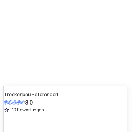
Trockenbau Peteranderl
8,0
grade
10
Bewertungen