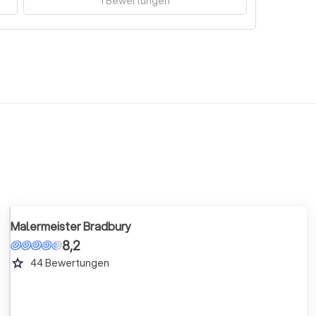
1
Bewertungen
Malermeister Bradbury
8,2
grade
44
Bewertungen