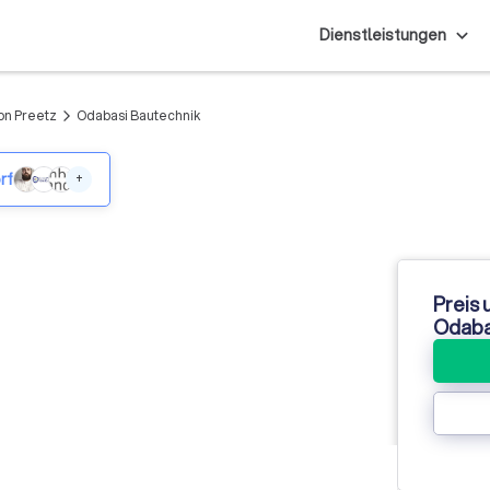
Dienstleistungen
on Preetz
Odabasi Bautechnik
arrow_forward_ios
rf
+
Preis 
Odaba