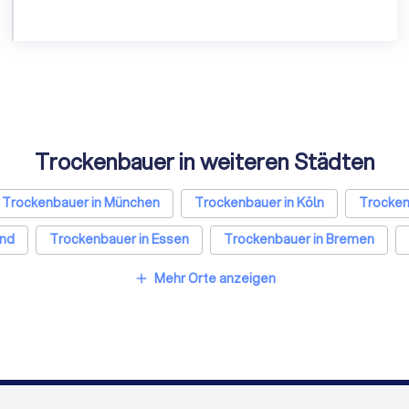
Trockenbauer in weiteren Städten
Trockenbauer in München
Trockenbauer in Köln
Trocken
und
Trockenbauer in Essen
Trockenbauer in Bremen
Trockenbauer in Duisburg
Trockenbauer in Bochum
T
Mehr Orte anzeigen
add
Trockenbauer in Bonn
Trockenbauer in Münster