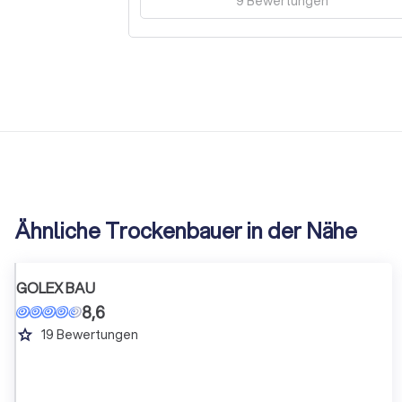
9
Bewertungen
Ähnliche Trockenbauer in der Nähe
GOLEX BAU
8,6
grade
19
Bewertungen