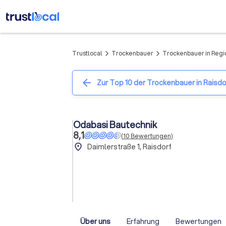
Trustlocal
Trockenbauer
Trockenbauer in Regi
arrow_forward_ios
arrow_forward_ios
arrow_back
Zur Top 10 der Trockenbauer in Raisdo
Odabasi Bautechnik
8,1
(
10
Bewertungen
)
place
Daimlerstraße 1, Raisdorf
Über uns
Erfahrung
Bewertungen