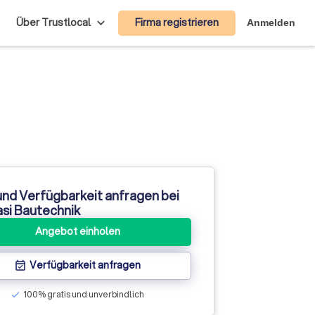
Firma registrieren
Über Trustlocal
Anmelden
und Verfügbarkeit anfragen bei
si Bautechnik
Angebot einholen
Verfügbarkeit anfragen
event_available
100% gratis und unverbindlich
check