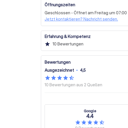
Ihnen den bestmöglichen Service zu bieten. 
Öffnungszeiten
Geschlossen - Öffnet am Freitag um 07:00
Wir laden Sie ein, uns zu kontaktieren, um 
Jetzt kontaktieren? Nachricht senden.
ein individuelles Angebot zu erhalten. Ford
Erfahrung & Kompetenz
star
10
Bewertungen
Bewertungen
Ausgezeichnet
•
4,5
10 Bewertungen aus
2 Quellen
Google
4.4