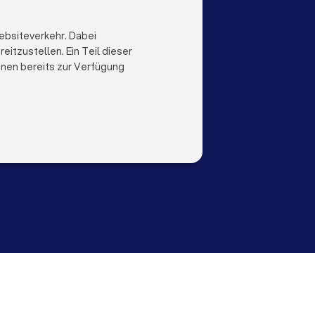
LOCAL
LAND
al
Niederlande
ebsiteverkehr. Dabei
Trustlocal
Belgien
itzustellen. Ein Teil dieser
Deutschland
ihnen bereits zur Verfügung
Spanien