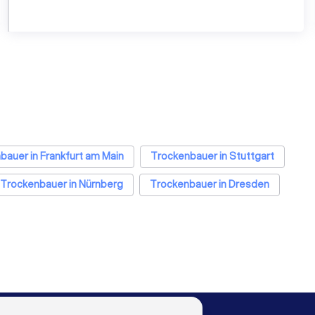
bauer in Frankfurt am Main
Trockenbauer in Stuttgart
Trockenbauer in Nürnberg
Trockenbauer in Dresden
rockenbauer in Wuppertal
Trockenbauer in Bielefeld