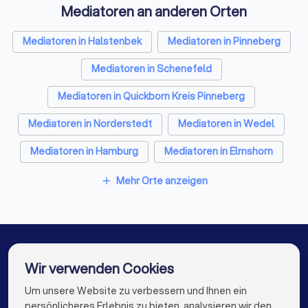
Mediatoren an anderen Orten
Arbeitsplatz benötigen – bei Trustlocal finden Sie den
passenden Mediator für Ihre Bedürfnisse.
Mediatoren in Halstenbek
Mediatoren in Pinneberg
Mediatoren in Schenefeld
Mediatoren in Quickborn Kreis Pinneberg
Mediatoren in Norderstedt
Mediatoren in Wedel
Mediatoren in Hamburg
Mediatoren in Elmshorn
Mediatoren in Henstedt-Ulzburg
Mehr Orte anzeigen
add
Mediatoren in Buxtehude
Mediatoren in Berlin
Mediatoren in München
Mediatoren in Köln
Mediatoren in Frankfurt am Main
Wir verwenden Cookies
Mediatoren in Stuttgart
Mediatoren in Düsseldorf
Um unsere Website zu verbessern und Ihnen ein
Die besten Mediatoren für Sie
persönlicheres Erlebnis zu bieten, analysieren wir den