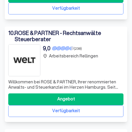
Verfügbarkeit
10
.
ROSE & PARTNER - Rechtsanwälte
Steuerberater
9,0
(238)
Arbeitsbereich Rellingen
place
Willkommen bei ROSE & PARTNER, Ihrer renommierten
Anwalts- und Steuerkanzlei im Herzen Hamburgs. Seit
unserer Gründung im Jahr 2006 haben wir uns darauf
spezialisiert, Unternehmer und vermögende
Angebot
Privatpersonen sowohl lokal als auch international mit
erstklassiger Rechts- und Steuerberatung zu unters
Verfügbarkeit