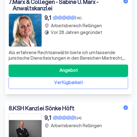
7
.
Marx & Collegen - Sabine U. Marx -
Anwaltskanzlei
9,1
(16)
Arbeitsbereich Rellingen
place
Vor 28 Jahren gegründet
timelapse
Als erfahrene Rechtsanwältin biete ich umfassende
juristische Dienstleistungen in den Bereichen Mietrecht,
Wohnungseigentumsrecht, Forderungsinkasso,
Arbeitsrecht und allgemeines Zivil- und Wirtschaftsrecht
Angebot
an. Ich vertrete sowohl Mieter als auch Vermieter und
helfe bei der Ausarbeitung und dem Absc
Verfügbarkeit
8
.
KSH Kanzlei Sönke Höft
9,1
(24)
Arbeitsbereich Rellingen
place