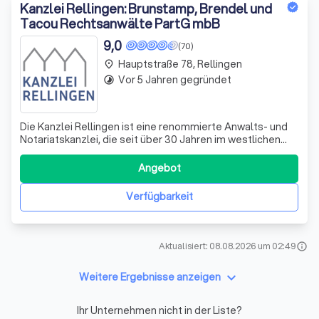
Kanzlei Rellingen: Brunstamp, Brendel und
Tacou Rechtsanwälte PartG mbB
9,0
(70)
Hauptstraße 78, Rellingen
place
Vor 5 Jahren gegründet
timelapse
Die Kanzlei Rellingen ist eine renommierte Anwalts- und
Notariatskanzlei, die seit über 30 Jahren im westlichen
Speckgürtel von Hamburg tätig ist. Mit vier engagierten
Rechtsanwälten, von denen zwei auch als Notare
Angebot
fungieren, bieten wir eine umfassende Beratung in
verschiedenen Rechtsgebieten an. Un
Verfügbarkeit
Aktualisiert: 08.08.2026 um 02:49
info
keyboard_arrow_down
Weitere Ergebnisse anzeigen
Ihr Unternehmen nicht in der Liste?