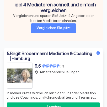
Tipp! 4 Mediatoren schnell und einfach
vergleichen
Vergleichen und sparen Sie! Jetzt 4 Angebote der
besten Mediatoren einholen.
Vergleichen Sie jetzt
5
.
Birgit Brödermann I Mediation & Coaching
| Hamburg
9,5
(15)
Arbeitsbereich Rellingen
place
In meiner Praxis widme ich mich der Kunst der Mediation
und des Coachings, um Führungskräften und Teams zu
helfen, Konflikte konstruktiv zu lösen und ihre
interkulturelle Kompetenz zu stärken. Mit langjähriger