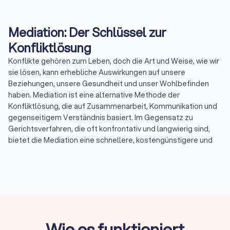
Mediation: Der Schlüssel zur
Konfliktlösung
Konflikte gehören zum Leben, doch die Art und Weise, wie wir
sie lösen, kann erhebliche Auswirkungen auf unsere
Beziehungen, unsere Gesundheit und unser Wohlbefinden
haben. Mediation ist eine alternative Methode der
Konfliktlösung, die auf Zusammenarbeit, Kommunikation und
gegenseitigem Verständnis basiert. Im Gegensatz zu
Gerichtsverfahren, die oft konfrontativ und langwierig sind,
bietet die Mediation eine schnellere, kostengünstigere und
weniger stressige Möglichkeit, Streitigkeiten beizulegen. Bei
Trustlocal haben Sie die Möglichkeit, bis zu vier Angebote von
qualifizierten Mediatoren in Ihrer Nähe einzuholen und so den
passenden Fachmann für Ihren spezifischen Konflikt zu
finden.
Wie es funktioniert