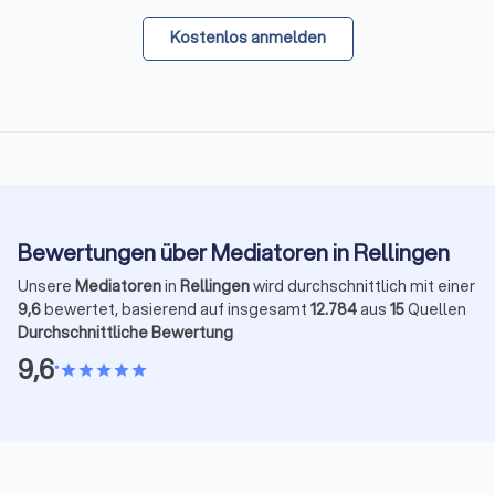
Kostenlos anmelden
Bewertungen über Mediatoren in Rellingen
Unsere
Mediatoren
in
Rellingen
wird durchschnittlich mit einer
9,6
bewertet, basierend auf insgesamt
12.784
aus
15
Quellen
Durchschnittliche Bewertung
9,6
•
star
star
star
star
star