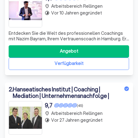
Arbeitsbereich Rellingen
place
Vor 10 Jahren gegründet
timelapse
Entdecken Sie die Welt des professionellen Coachings
mit Nazim Bayram, Ihrem Vertrauenscoach in Hamburg. Er
schaffte es, das Coaching für Führungskräfte, Mitarbeiter
und Teams in in seinem Hautberuf (internationaler
Angebot
Konzern), mit einer hohen Akzeptanz, zu implementieren.
Weil Ihm die Menschen und ih
Verfügbarkeit
2
.
Hanseatisches Institut | Coaching |
Mediation | Unternehmensnachfolge |
9,7
(45)
Arbeitsbereich Rellingen
place
Vor 27 Jahren gegründet
timelapse