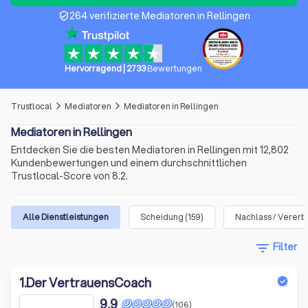
264 verifizierte Mediatoren in Rellingen
verified_user
Hervorragend
|
2733
Bewertungen
Trustlocal
Mediatoren
Mediatoren in Rellingen
arrow_forward_ios
arrow_forward_ios
Mediatoren in Rellingen
Entdecken Sie die besten Mediatoren in Rellingen mit 12,802
Kundenbewertungen und einem durchschnittlichen
Trustlocal-Score von 8.2.
Alle Dienstleistungen
Scheidung
(
159
)
Nachlass / Verer
filter_list
Filter
1
.
Der VertrauensCoach
9,9
(106)