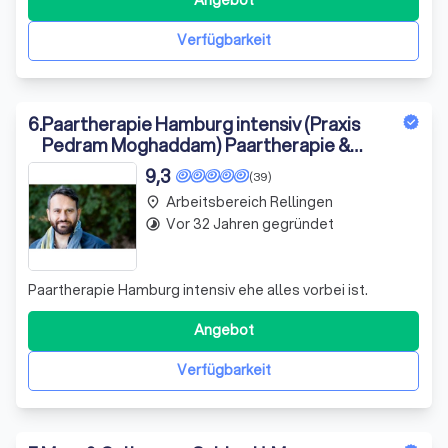
Angebot
Erfahrung als EU-Projektleiterin und interkulturelle
Referentin bringe ich ein tiefes Vers
Verfügbarkeit
6
.
Paartherapie Hamburg intensiv (Praxis
Pedram Moghaddam) Paartherapie &
Paartherapie Online, Trennungsberatung
9,3
(39)
in Hamburg
Arbeitsbereich Rellingen
place
Vor 32 Jahren gegründet
timelapse
Paartherapie Hamburg intensiv ehe alles vorbei ist.
Angebot
Verfügbarkeit