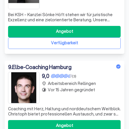
Bei KSH – Kanzlei Sönke Höft stehen wir für juristische
Exzellenz und eine zielorientierte Beratung. Unsere
Kanzlei zeichnet sich durch Fachanwaltschaften und
umfassende Berufserfahrung aus, die es uns
Angebot
ermöglichen, höchsten Qualitätsansprüchen gerecht zu
werden. Unsere Mandanten schätzen insbesonder
Verfügbarkeit
9
.
Elbe-Coaching Hamburg
9,0
(3)
Arbeitsbereich Rellingen
place
Vor 15 Jahren gegründet
timelapse
Coaching mit Herz, Haltung und norddeutschem Weitblick.
Christoph bietet professionellen Austausch, und zwar so,
wie man sich Gespräche dieser Art wünscht: persönlich,
klar und auf Augenhöhe.
Angebot