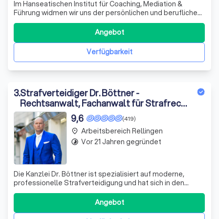
Im Hanseatischen Institut für Coaching, Mediation &
Führung widmen wir uns der persönlichen und beruflichen
Weiterentwicklung von Coaches, Mediatoren,
Unternehmern, Führungskräften und Paaren. Unser
Angebot
Gründer, Dr. Dieter Bischop, bringt seine umfassende
Expertise ein, um individuell zugeschnittene Lös
Verfügbarkeit
3
.
Strafverteidiger Dr. Böttner -
Rechtsanwalt, Fachanwalt für Strafrecht
Hamburg
9,6
(419)
Arbeitsbereich Rellingen
place
Vor 21 Jahren gegründet
timelapse
Die Kanzlei Dr. Böttner ist spezialisiert auf moderne,
professionelle Strafverteidigung und hat sich in den
letzten Jahren maßgeblich an der Entwicklung neuer
Ansätze in diesem Bereich beteiligt. Unser Ziel ist es,
Angebot
unseren Mandanten belastende Hauptverhandlungen zu
ersparen und bereits frühzeitig ei