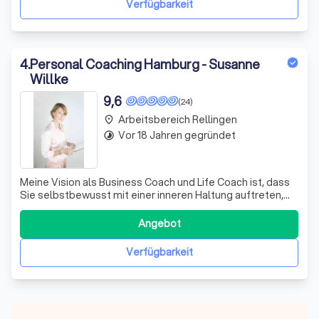
Verfügbarkeit
4
.
Personal Coaching Hamburg - Susanne
Willke
9,6
(24)
Arbeitsbereich Rellingen
place
Vor 18 Jahren gegründet
timelapse
Meine Vision als Business Coach und Life Coach ist, dass
Sie selbstbewusst mit einer inneren Haltung auftreten,
wirken und führen. Sie mutig Ihre Selbstverantwortung
und Selbstermächtigung leben.
Angebot
Verfügbarkeit