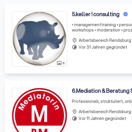
5
.
keller ! consulting
• managementtraining • perso
workshops • moderation • pro
Arbeitsbereich Rendsburg
place
Vor 31 Jahren gegründet
timelapse
6
photo_size_select_actual
6
.
Mediation & Beratung 
Professionell, strukturiert, on
Arbeitsbereich Rendsburg
place
Vor 11 Jahren gegründet
timelapse