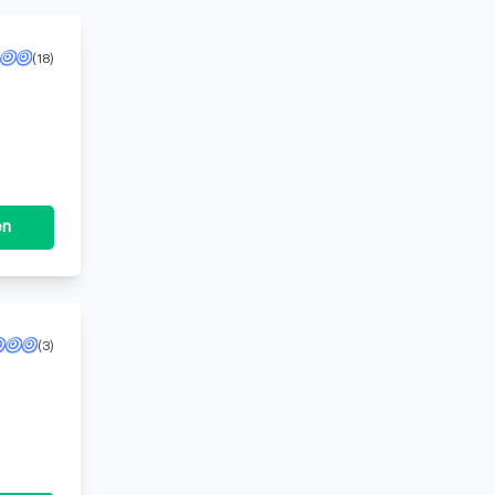
(18)
en
(3)