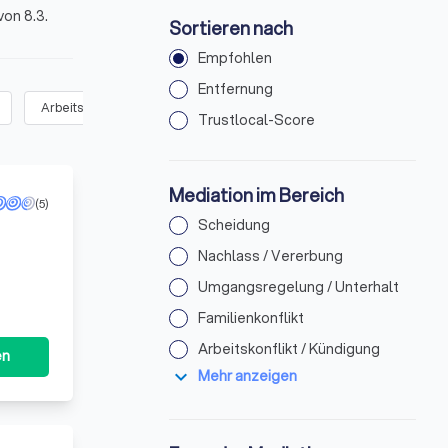
on 8.3.
Sortieren nach
Empfohlen
Entfernung
Arbeitskonflikt / Kündigung
(
55
)
Bau- oder Mietkonflikt
(
36
)
Trustlocal-Score
Mediation im Bereich
(5)
Scheidung
Nachlass / Vererbung
Umgangsregelung / Unterhalt
Familienkonflikt
Arbeitskonflikt / Kündigung
en
expand_more
Mehr anzeigen