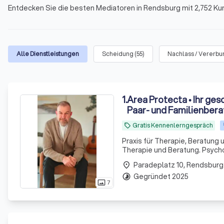
Entdecken Sie die besten Mediatoren in Rendsburg mit 2,752 K
Alle Dienstleistungen
Scheidung
(
55
)
Nachlass / Vererbu
1
.
Area Protecta • Ihr ges
Paar- und Familienber
Gratis Kennenlerngespräch
local_offer
Praxis für Therapie, Beratung
Therapie und Beratung. Psych
Paradeplatz 10, Rendsburg
place
Gegründet 2025
timelapse
7
photo_size_select_actual