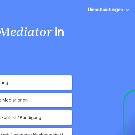
Dienstleistungen
in
Mediator
dung
e Mediationen
skonflikt / Kündigung
kt mit Nachbarn / Nachbarschaft