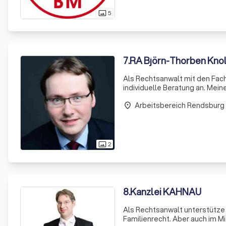
5
photo_size_select_actual
7
.
RA Björn-Thorben Knoll
Als Rechtsanwalt mit den Fac
individuelle Beratung an. Mei
von Testamenten und Nachlass
Arbeitsbereich Rendsburg
place
2
photo_size_select_actual
8
.
Kanzlei KAHNAU
Als Rechtsanwalt unterstütze i
Familienrecht. Aber auch im Mi