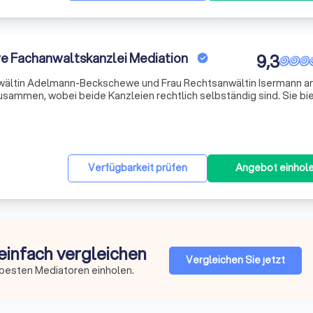
 Fachanwaltskanzlei Mediation
9,3
nwältin Adelmann-Beckschewe und Frau Rechtsanwältin Isermann a
zusammen, wobei beide Kanzleien rechtlich selbständig sind. Sie bi
ratung für Privatpersonen und Unternehmen, sowohl außergerichtl
Verfügbarkeit prüfen
Angebot einhol
einfach vergleichen
Vergleichen Sie jetzt
 besten Mediatoren einholen.