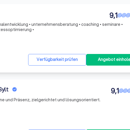
9,1
nalentwicklung • unternehmensberatung • coaching • seminare •
zessoptimierung •
Verfügbarkeit prüfen
Angebot einhol
Sylt
9,1
line und Präsenz, zielgerichtet und lösungsorientiert.