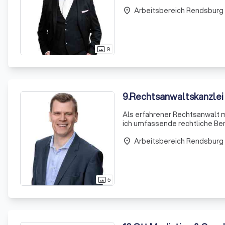
E
Arbeitsbereich Rendsburg
place
9
photo_size_select_actual
9
.
Rechtsanwaltskanzlei 
Als erfahrener Rechtsanwalt m
ich umfassende rechtliche Be
hin zu den ersten Schritten a
Arbeitsbereich Rendsburg
place
5
photo_size_select_actual