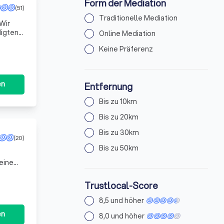
Form der Mediation
(51)
Traditionelle Mediation
 Wir
digten
Online Mediation
Keine Präferenz
en
Entfernung
Bis zu 10km
Bis zu 20km
Bis zu 30km
(20)
Bis zu 50km
eine
leute
Trustlocal-Score
8,5 und höher
en
8,0 und höher