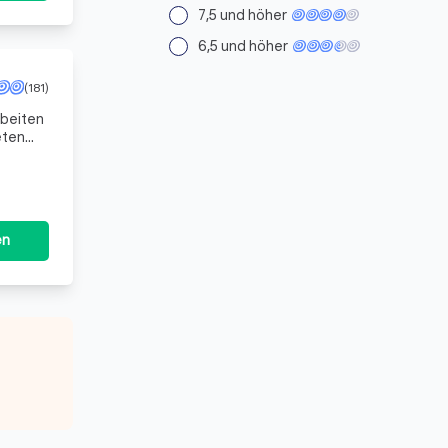
7,5 und höher
6,5 und höher
(181)
rbeiten
eten
ich als
en