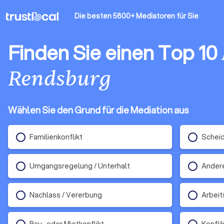
Die besten 5800+ Mediatoren
für Sie
Finden Sie einen Top 10
Rendsburg
Wählen Sie den Grund für die Mediation aus
Familienkonflikt
Schei
Umgangsregelung / Unterhalt
Ander
Nachlass / Vererbung
Arbeit
Bau- oder Mietkonflikt
Konfli