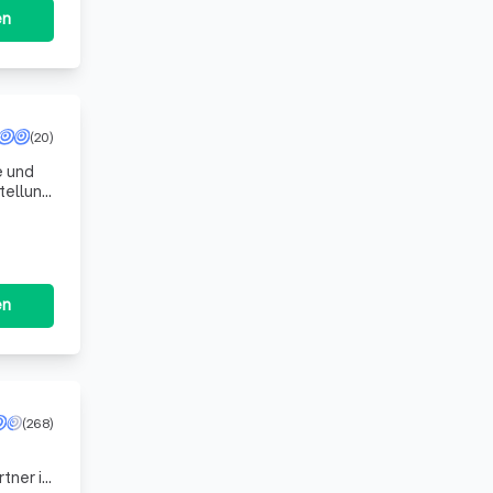
en
(20)
e und
tellung
 finanz
en
(268)
tner in