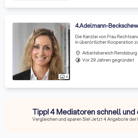
4
.
Adelmann-Beckschewe
Die Kanzlei von Frau Rechtsa
in überörtlicher Kooperation 
eine umfassende rechtliche Be
Arbeitsbereich Rendsburg
au
place
Vor 29 Jahren gegründet
timelapse
4
photo_size_select_actual
Tipp! 4 Mediatoren schnell und 
Vergleichen und sparen Sie! Jetzt 4 Angebote der