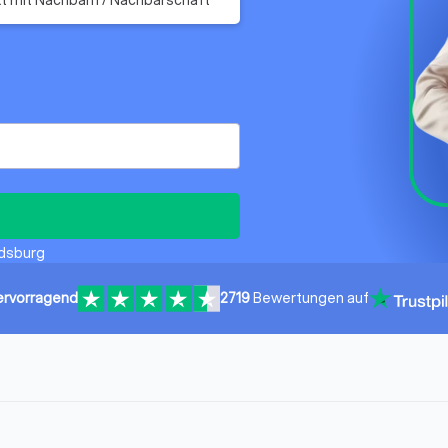
ndsburg
ervorragend
2719
Bewertungen auf