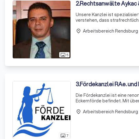
2
.
Rechtsanwälte Aykac 
Unsere Kanzlei ist spezialisie
verstehen, dass strafrechtlic
darstellen können. Daher ist es
Arbeitsbereich Rendsburg
place
5
photo_size_select_actual
3
.
Fördekanzlei RAe. und
Die Fördekanzlei ist eine ren
Eckernförde befindet. Mit übe
umfassende rechtliche Betre
Arbeitsbereich Rendsburg
und Landwirte
place
7
photo_size_select_actual