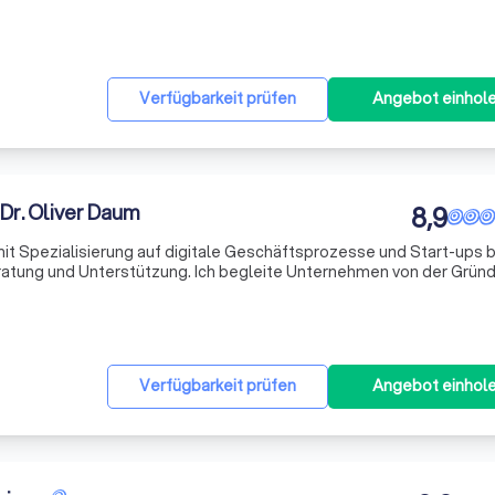
ckernförde und Umgebung. Wichtig ist mir bei meiner Arbeit für Sie vor allem, Lösungen zu find
Verfügbarkeit prüfen
Angebot einhol
Dr. Oliver Daum
8,9
it Spezialisierung auf digitale Geschäftsprozesse und Start-ups 
ratung und Unterstützung. Ich begleite Unternehmen von der Gründ
uf dem Markt und darüber hinaus. Dabei berate ich zu Fragen der Un
Verfügbarkeit prüfen
Angebot einhol