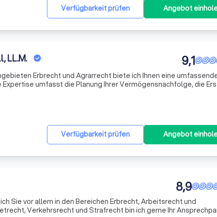
Verfügbarkeit prüfen
Angebot einhol
, LL.M.
9,1
hgebieten Erbrecht und Agrarrecht biete ich Ihnen eine umfassend
ne Expertise umfasst die Planung Ihrer Vermögensnachfolge, die Ers
vereinbarungen sowie die Berücksichtigung Ihrer persönlichen und
Verfügbarkeit prüfen
Angebot einhol
8,9
ch Sie vor allem in den Bereichen Erbrecht, Arbeitsrecht und
etrecht, Verkehrsrecht und Strafrecht bin ich gerne Ihr Ansprech­par