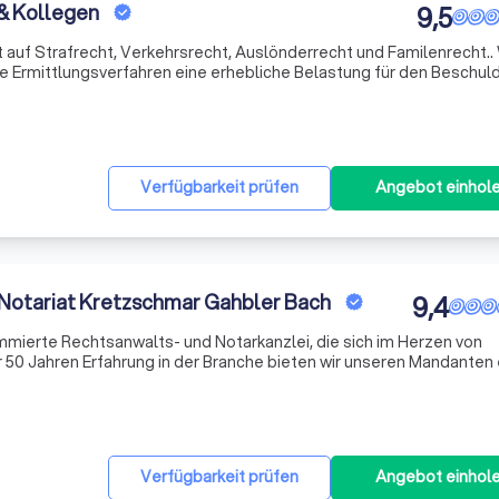
& Kollegen
9,5
rt auf Strafrecht, Verkehrsrecht, Auslönderrecht und Familenrecht..
he Ermittlungsverfahren eine erhebliche Belastung für den Beschul
 unser Ziel, Ihnen so früh wie möglich professionelle Hilfe zu bie
Verfügbarkeit prüfen
Angebot einhol
 Notariat Kretzschmar Gahbler Bach
9,4
ommierte Rechtsanwalts- und Notarkanzlei, die sich im Herzen von
r 50 Jahren Erfahrung in der Branche bieten wir unseren Mandanten 
uung. Unser Mandantenstamm umfasst Bürger, Unternehmen, Kauf
Verfügbarkeit prüfen
Angebot einhol