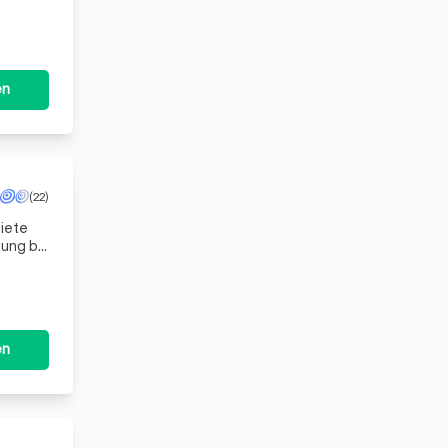
en, die
en
(22)
biete
ung bis
terneh
en