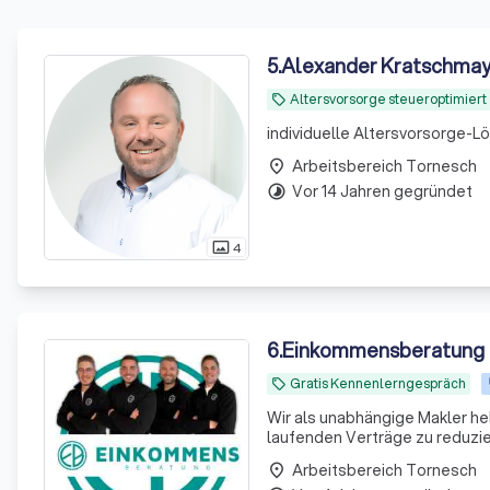
5
.
Alexander Kratschmay
Altersvorsorge steueroptimiert
local_offer
Arbeitsbereich Tornesch
place
Vor 14 Jahren gegründet
timelapse
4
photo_size_select_actual
6
.
Einkommensberatung
Gratis Kennenlerngespräch
local_offer
Wir als unabhängige Makler he
laufenden Verträge zu reduzie
Arbeitsbereich Tornesch
place