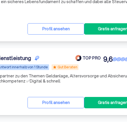
rn ein sicheres Lebensfundament zu schaffen und dabei alle Steuerv
Profil ansehen
Gratis anfrage
ienstleistung
9,6
TOP PRO
ntwort innerhalb von 1 Stunde
Gut Beraten
star
chpartner zu den Themen Geldanlage, Altersvorsorge und Absicheru
hkompetenz ✅Digital & schnell
Profil ansehen
Gratis anfrage