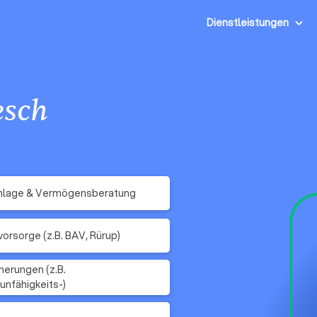
Dienstleistungen
esch
nlage & Vermögensberatung
vorsorge (z.B. BAV, Rürup)
herungen (z.B.
unfähigkeits-)