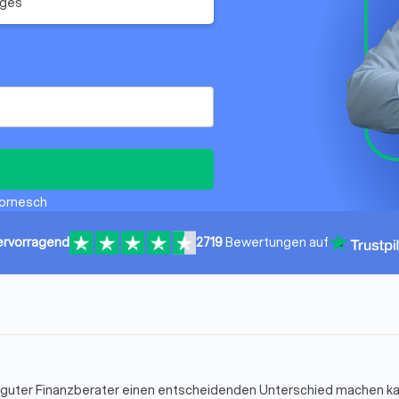
iges
Tornesch
ervorragend
2719
Bewertungen auf
in guter Finanzberater einen entscheidenden Unterschied machen k