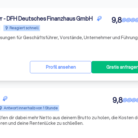
r - DFH Deutsches Finanzhaus GmbH
9,8
Reagiert schnell
individuelle Altersvorsorge-Lösungen für Geschäftsfü
Profil ansehen
Gratis anfrage
9,8
Antwort innerhalb von 1 Stunde
lfen dir dabei mehr Netto aus deinem Brutto zu holen, die Kosten d
ren und deine Rentenlücke zu schließen.