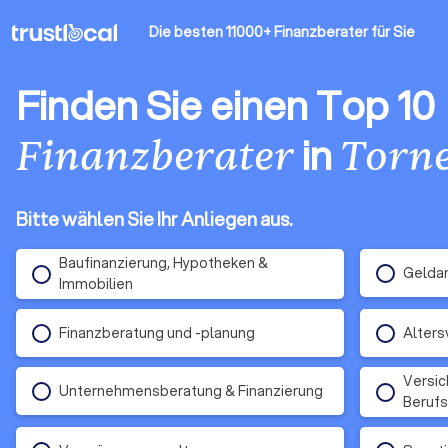
Die besten 11000+ Finanzberater
für Sie
Finden Sie einen Top 10
in
Finanzberater
Torn
Bitte wählen Sie Ihr Anliegen aus.
Baufinanzierung, Hypotheken &
Gelda
Immobilien
Finanzberatung und -planung
Alters
Versic
Unternehmensberatung & Finanzierung
Berufs