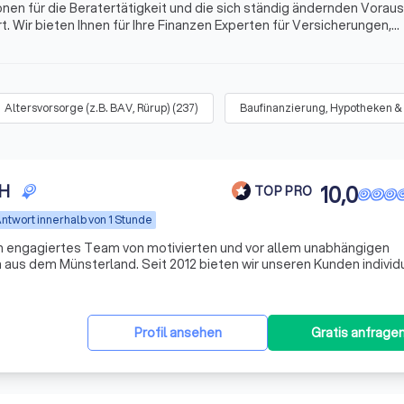
onen für die Beratertätigkeit und die sich ständig ändernden Vora
. Wir bieten Ihnen für Ihre Finanzen Experten für Versicherungen,
s mehr. Finden Sie jetzt mit Trustlocal den besten Finanzberater i
Altersvorsorge (z.B. BAV, Rürup)
(
237
)
Baufinanzierung, Hypotheken &
bH
10,0
TOP PRO
ntwort innerhalb von 1 Stunde
n engagiertes Team von motivierten und vor allem unabhängigen
aus dem Münsterland. Seit 2012 bieten wir unseren Kunden individ
n, wobei wir den Fokus auf Transparenz und Verständlichkeit setzen
Profil ansehen
Gratis anfrage