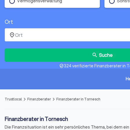
Vermögensverwaltung
Sonst
Ort
place
Suche
search
324 verifizierte Finanzberater in 
verified_user
H
Trustlocal
Finanzberater
Finanzberater in Tornesch
arrow_forward_ios
arrow_forward_ios
Finanzberater in Tornesch
Die Finanzsituation ist ein sehr persönliches Thema, bei dem e