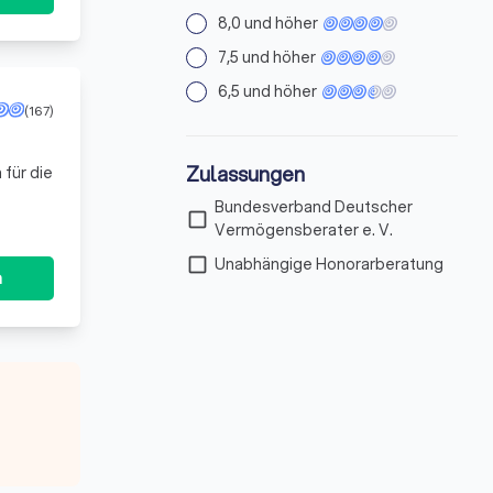
8,0 und höher
7,5 und höher
6,5 und höher
(167)
Zulassungen
 für die
Bundesverband Deutscher
check_box_outline_blank
Vermögensberater e. V.
check_box_outline_blank
Unabhängige Honorarberatung
n