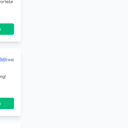
orteile
n
(168)
ng!
n