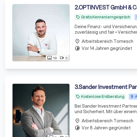
2
.
OPTINVEST GmbH & C
Gratis Kennenlerngespräch
local_offer
Deine Finanz- und Versicherun
Arbeitsbereich Tornesch
place
Vor 14 Jahren gegründet
timelapse
19
3
photo_size_select_actual
videocam
3
.
Sander Investment Pa
Kostenlose Erstberatung
A
local_offer
Bei Sander Investment Partners
und Sicherheit. Mit über ein
aus Experten bieten wir maßge
Arbeitsbereich Tornesch
place
Vor 8 Jahren gegründet
timelapse