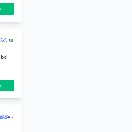
n
(66)
 bei
n
(67)