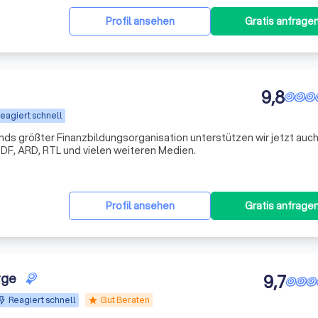
Profil ansehen
Gratis anfrage
9,8
eagiert schnell
s größter Finanzbildungsorganisation unterstützen wir jetzt auch
DF, ARD, RTL und vielen weiteren Medien.
Profil ansehen
Gratis anfrage
rge
9,7
Reagiert schnell
Gut Beraten
star