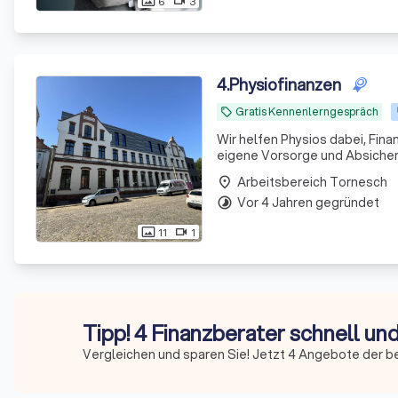
6
3
photo_size_select_actual
videocam
4
.
Physiofinanzen
Gratis Kennenlerngespräch
local_offer
Wir helfen Physios dabei, Fina
eigene Vorsorge und Absicheru
Arbeitsbereich Tornesch
place
Vor 4 Jahren gegründet
timelapse
11
1
photo_size_select_actual
videocam
Tipp! 4 Finanzberater schnell un
Vergleichen und sparen Sie! Jetzt 4 Angebote der b