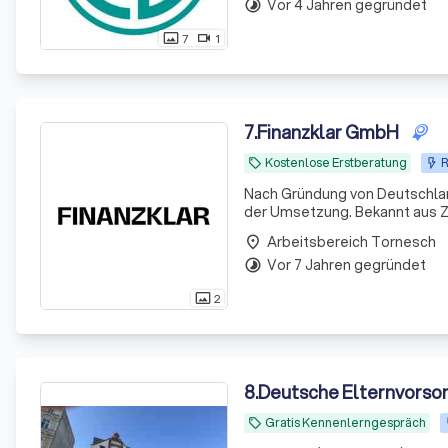
Vor 4 Jahren gegründet
timelapse
7
1
photo_size_select_actual
videocam
7
.
Finanzklar GmbH
Kostenlose Erstberatung
R
local_offer
Nach Gründung von Deutschland
der Umsetzung. Bekannt aus Z
Arbeitsbereich Tornesch
place
Vor 7 Jahren gegründet
timelapse
2
photo_size_select_actual
8
.
Deutsche Elternvorso
Gratis Kennenlerngespräch
local_offer