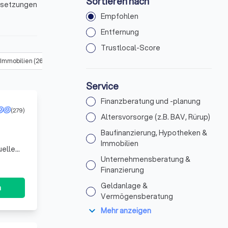
Sortieren nach
ussetzungen
Empfohlen
n
Entfernung
Trustlocal-Score
 Immobilien
(
267
)
Unternehmensberatung & Finanzierung
(
282
)
Service
Finanzberatung und -planung
(279)
Altersvorsorge (z.B. BAV, Rürup)
Baufinanzierung, Hypotheken &
Immobilien
uelle
. Wir
Unternehmensberatung &
Finanzierung
Geldanlage &
n
Vermögensberatung
expand_more
Mehr anzeigen