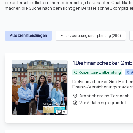
die unterschiedlichen Themenbereiche, die variablen Qualifikati
machen die Suche nach dem richtigen Berater schnell kompliziert
Immobilienfinanzierungen, Geldanlagen, Altersvorsorge und viele
Tornesch und Umgebung.
Alle Dienstleistungen
Finanzberatung und -planung
(
260
)
1
.
DieFinanzchecker Gm
Kostenlose Erstberatung
A
local_offer
DieFinanzchecker GmbH ist ei
Finanz-/Versicherungsmaklern 
und zielorientierte Produkte a
Arbeitsbereich Tornesch
place
sind uns
Vor 5 Jahren gegründet
timelapse
9
photo_size_select_actual