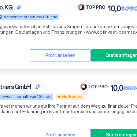
o. KG
10,0
TOP PRO
Antwort innerhalb von 1 Stunde
gsspezialisten ohne Schlips und Kragen - dafür kompetent, objekti
zuverlässig und fair • Versicherungen, Geldanlagen und Finanzierungen • www.optinvest-b
Profil ansehen
Gratis anfrage
rtners GmbH
10,0
TOP PRO
ntwort innerhalb von 1 Stunde
Gut Beraten
star
 verstehen wir uns als Ihre Partner auf dem Weg zu finanzieller Fre
em Jahrzehnt Erfahrung im Investmentbereich und einem engagierte
schneiderte Anlagestrategien, die perfekt auf Ihre individuellen B
Profil ansehen
Gratis anfrage