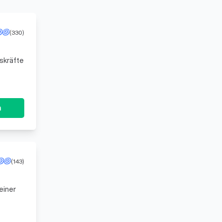
(330)
hrer, Vorstände, Unternehmer und Führungskräfte
n
(143)
einer