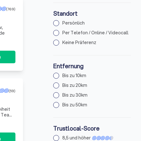
(769)
Standort
Persönlich
v,
Per Telefon / Online / Videocall
eamte.de
Keine Präferenz
n
Entfernung
Bis zu 10km
Bis zu 20km
(59)
Bis zu 30km
Bis zu 50km
iheit
n Team
edü
Trustlocal-Score
8,5 und höher
n