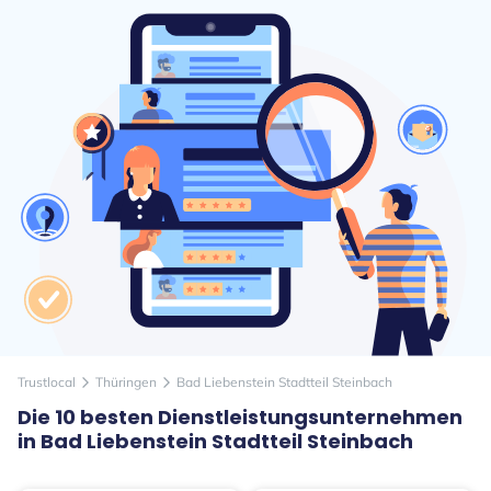
Trustlocal
Thüringen
Bad Liebenstein Stadtteil Steinbach
arrow_forward_ios
arrow_forward_ios
Die 10 besten Dienstleistungsunternehmen
in Bad Liebenstein Stadtteil Steinbach