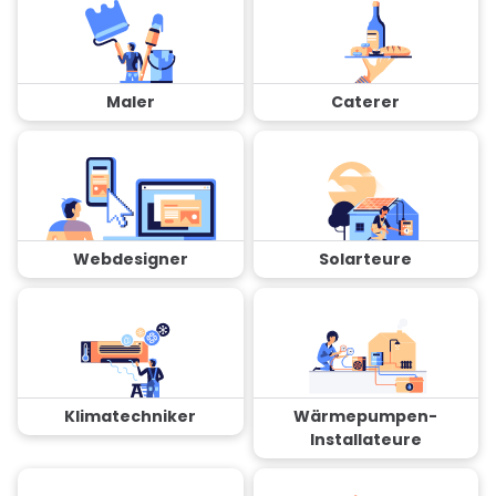
Maler
Caterer
Webdesigner
Solarteure
Klimatechniker
Wärmepumpen-
Installateure