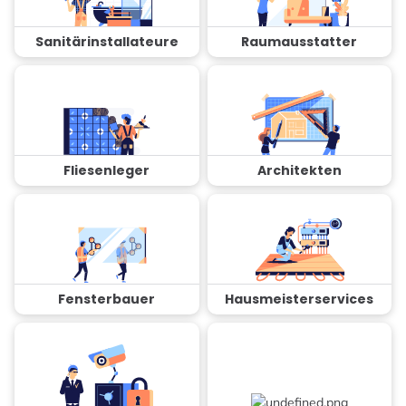
Sanitärinstallateure
Raumausstatter
Fliesenleger
Architekten
Fensterbauer
Hausmeisterservices