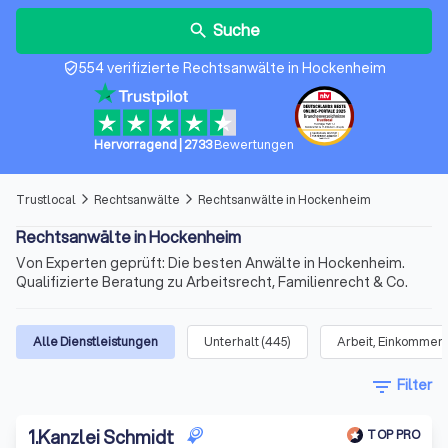
Suche
search
554 verifizierte Rechtsanwälte in Hockenheim
verified_user
Hervorragend
|
2733
Bewertungen
Trustlocal
Rechtsanwälte
Rechtsanwälte in Hockenheim
arrow_forward_ios
arrow_forward_ios
Rechtsanwälte in Hockenheim
Von Experten geprüft: Die besten Anwälte in Hockenheim.
Qualifizierte Beratung zu Arbeitsrecht, Familienrecht & Co.
Alle Dienstleistungen
Unterhalt
(
445
)
Arbeit, Einkommen 
filter_list
Filter
1
.
Kanzlei Schmidt
TOP PRO