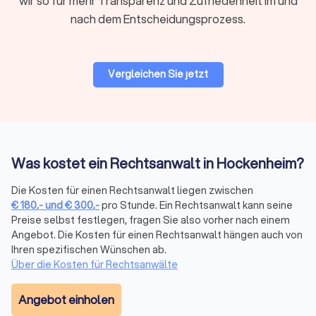
wir so für mehr Transparenz und Zufriedenheit im und
Regionale oder überregionale Suche
nach dem Entscheidungsprozess.
Für viele Mandate ist ein Anwalt in Ihrer Nähe praktisch,
insbesondere wenn persönliche Treffen oder
Gerichtstermine vor Ort anstehen. Bei hochspezialisierten
Vergleichen Sie jetzt
Fragen kann auch ein überregionaler Experte sinnvoll sein, da
viel Kommunikation heute digital abläuft.
Bewertungen prüfen
Was kostet ein Rechtsanwalt in Hockenheim?
Bei Trustlocal finden Sie alle relevanten Bewertungen
gebündelt an einem Ort. Wir sammeln
Die Kosten für einen Rechtsanwalt liegen zwischen
Mandantenbewertungen von verschiedenen Plattformen und
€
180
,-
und
€
300
,-
pro Stunde. Ein Rechtsanwalt kann seine
fassen sie in einem übersichtlichen Trustlocal Score
Preise selbst festlegen, fragen Sie also vorher nach einem
zusammen. So sehen Sie auf einen Blick, wie andere
Angebot. Die Kosten für einen Rechtsanwalt hängen auch von
Mandanten die Kommunikation, Erfolgsquote und Betreuung
Ihren spezifischen Wünschen ab.
bewerten, ohne verschiedene Websites durchsuchen zu
Über die Kosten für Rechtsanwälte
müssen.
Angebot einholen