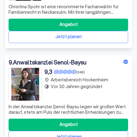
Christina Spohr ist eine renommierte Fachanwältin für
Familienrecht in Neckarsulm. Mit ihrer langjährigen
Erfahrung und ihrem umfangreichen Fachwissen hat sie
sich einen exzellenten Ruf in der Region erarbeitet. Als
Angebot
Fachanwältin für Familienrecht ist Christina Spohr auf
sämtliche rechtlichen Belang
Jetzt planen
9
.
Anwaltskanzlei Senol-Baysu
9,3
(246)
Arbeitsbereich Hockenheim
place
Vor 30 Jahren gegründet
timelapse
In der Anwaltskanzlei Şenol-Baysu legen wir großen Wert
darauf, stets am Puls der rechtlichen Entwicklungen zu
bleiben. Jedes Jahr absolvieren wir mindestens 15
Stunden Fortbildung in jedem unserer Fachgebiete, um
Angebot
sicherzustellen, dass wir immer auf dem höchsten
Wissensstand arbeiten. Mit über 30 Ja
Jetzt planen