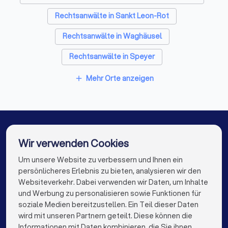
Die Erstberatung: Vorbereitung und wichtige
Rechtsanwälte in Sankt Leon-Rot
Fragen
Rechtsanwälte in Waghäusel
Das erste Gespräch mit einem Anwalt dient der
gegenseitigen Einschätzung. Sie prüfen, ob der Anwalt zu
Rechtsanwälte in Speyer
Ihnen passt, und der Anwalt bewertet, ob er Ihren Fall
übernehmen kann und möchte.
Rechtsanwälte in Leimen (Baden-Württemberg)
Mehr Orte anzeigen
add
Rechtsanwälte in Nußloch
Diese Unterlagen sollten Sie mitbringen
Rechtsanwälte in Wiesloch
Alle relevanten Dokumente (Verträge, Kündigungen,
Rechtsanwälte in Philippsburg
Wir verwenden Cookies
Mahnungen, Gerichtsbescheide etc.)
Chronologische Übersicht der Ereignisse
Rechtsanwälte in Heidelberg
Um unsere Website zu verbessern und Ihnen ein
Die besten Rechtsanwälte für Sie
Korrespondenz mit der Gegenseite
persönlicheres Erlebnis zu bieten, analysieren wir den
Rechtsanwälte in Berlin
Rechtsanwälte in Hamburg
Websiteverkehr. Dabei verwenden wir Daten, um Inhalte
Beweismittel (E-Mails, Fotos, Zeugenaussagen)
info@trustlocal.de
und Werbung zu personalisieren sowie Funktionen für
Rechtsanwälte in München
Rechtsanwälte in Köln
Ihre konkreten Fragen und Ziele
soziale Medien bereitzustellen. Ein Teil dieser Daten
wird mit unseren Partnern geteilt. Diese können die
Rechtsanwälte in Frankfurt am Main
Informationen mit Daten kombinieren, die Sie ihnen