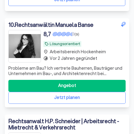
10
.
Rechtsanwältin Manuela Banse
8,7
(9)
Lösungsorientiert
local_offer
Arbeitsbereich Hockenheim
place
Vor 2 Jahren gegründet
timelapse
Probleme am Bau? Ich vertrete Bauherren, Bauträger und
Unternehmen im Bau-, und Architektenrecht bei
Baumängeln, Bauverzögerungen sowie Gewährleistungs-
und Vergütungsansprüchen
Angebot
Jetzt planen
Rechtsanwalt H.P. Schneider | Arbeitsrecht -
Mietrecht & Verkehrsrecht