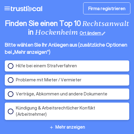
menu
Firma registrieren
Finden Sie einen Top 10
Rechtsanwalt
in
Hockenheim
Ort ändern
edit
Bitte wählen Sie Ihr Anliegen aus (zusätzliche Optionen
bei „Mehr anzeigen")
Hilfe bei einem Strafverfahren
Probleme mit Mieter / Vermieter
Verträge, Abkommen und andere Dokumente
Kündigung & Arbeitsrechtlicher Konflikt
(Arbeitnehmer)
Mehr anzeigen
add