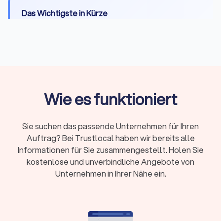
Das Wichtigste in Kürze
Wann Sie einen Anwalt brauchen:
Bei Fristen,
komplexen Fällen, Gerichtsverfahren oder hohen
Risiken
Erstberatung:
Gesetzlich begrenzt auf maximal
226,10 Euro, viele Kanzleien bieten 15-20 Minuten
Wie es funktioniert
kostenlos
Fachanwalt:
24 Spezialisierungen in Deutschland,
nachgewiesene Expertise durch Fortbildungen
Sie suchen das passende Unternehmen für Ihren
Kosten:
RVG-Gebühren, Stundensätze (180-350
Auftrag? Bei Trustlocal haben wir bereits alle
Euro) oder Pauschalpreise je nach Fall
Informationen für Sie zusammengestellt. Holen Sie
kostenlose und unverbindliche Angebote von
Rechtsschutz:
Prüfen Sie Versicherungsschutz
Unternehmen in Ihrer Nähe ein.
oder Prozesskostenhilfe bei geringem
Einkommen