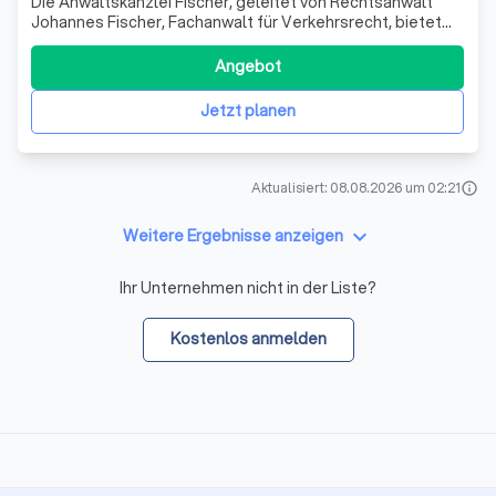
Die Anwaltskanzlei Fischer, geleitet von Rechtsanwalt
Johannes Fischer, Fachanwalt für Verkehrsrecht, bietet
Ihnen eine umfassende und fachübergreifende Beratung
in nahezu allen Rechtsgebieten. Mit über 30 Jahren
Angebot
Erfahrung in der Rechtspraxis, darunter auch als
Großschadenspezialist in einem bedeute
Jetzt planen
Aktualisiert: 08.08.2026 um 02:21
info
keyboard_arrow_down
Weitere Ergebnisse anzeigen
Ihr Unternehmen nicht in der Liste?
Kostenlos anmelden