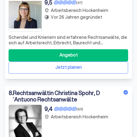
9,5
(47)
Arbeitsbereich Hockenheim
place
Vor 26 Jahren gegründet
timelapse
Schendel und Knieriem sind erfahrene Rechtsanwälte, die
sich auf Arbeitsrecht, Erbrecht, Baurecht und
Familienrecht spezialisieren. Mit über 20 Jahren Erfahrung
in der Branche bieten sie eine umfassende und
Angebot
individuelle Beratung, die auf die spezifischen
Bedürfnisse ihrer Mandanten zugeschnitten ist
Jetzt planen
8
.
Rechtsanwältin Christina Spohr, D
´Antuono Rechtsanwälte
9,4
(65)
Arbeitsbereich Hockenheim
place