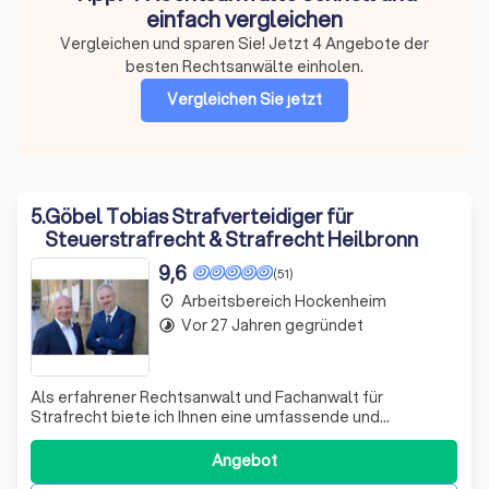
einfach vergleichen
Vergleichen und sparen Sie! Jetzt 4 Angebote der
besten Rechtsanwälte einholen.
Vergleichen Sie jetzt
5
.
Göbel Tobias Strafverteidiger für
Steuerstrafrecht & Strafrecht Heilbronn
9,6
(51)
Arbeitsbereich Hockenheim
place
Vor 27 Jahren gegründet
timelapse
Als erfahrener Rechtsanwalt und Fachanwalt für
Strafrecht biete ich Ihnen eine umfassende und
kompetente Rechtsberatung. Mein Name ist Tobias
Göbel und ich habe mich auf die Bereiche Strafrecht,
Angebot
Wirtschaftsstrafrecht und Steuerstrafrecht spezialisiert.