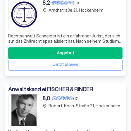
8,2
(10)
Arndtstraße 21, Hockenheim
place
Rechtsanwalt Schneider ist ein erfahrener Jurist, der sich
auf das Zivilrecht spezialisiert hat. Nach seinem Studium
der Betriebswirtschaftslehre und Rechtswissenschaften
an den Universitäten Mannheim und Heidelberg, hat er
Angebot
seine Karriere in verschiedenen Anwaltskanzleien in
Mannheim und Karlsruhe f
Jetzt planen
Anwaltskanzlei FISCHER & RINDER
8,0
(17)
Robert-Koch-Straße 21, Hockenheim
place