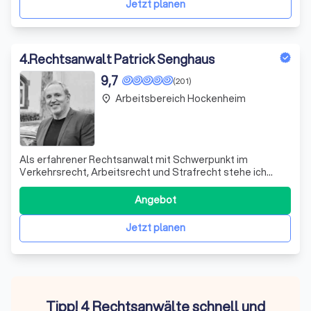
Jetzt planen
4
.
Rechtsanwalt Patrick Senghaus
9,7
(201)
Arbeitsbereich Hockenheim
place
Als erfahrener Rechtsanwalt mit Schwerpunkt im
Verkehrsrecht, Arbeitsrecht und Strafrecht stehe ich
Ihnen zur Seite, wenn Sie Unterstützung benötigen. Ob
Sie in einen Verkehrsunfall verwickelt waren, ein Bußgeld
Angebot
droht oder Sie Probleme am Arbeitsplatz haben - ich
setze mich mit all meiner Erfahrung
Jetzt planen
Tipp! 4 Rechtsanwälte schnell und