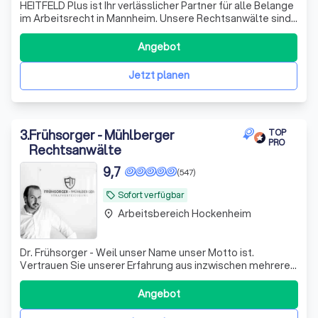
HEITFELD Plus ist Ihr verlässlicher Partner für alle Belange
im Arbeitsrecht in Mannheim. Unsere Rechtsanwälte sind
auf Arbeitsrecht spezialisiert und bieten umfassende
Beratung und Unterstützung bei Kündigung,
Angebot
Aufhebungsverträgen, Abfindungen und Mobbing. Lassen
Sie sich von einem erfahrenen Arbeit
Jetzt planen
3
.
Frühsorger - Mühlberger
TOP
PRO
Rechtsanwälte
9,7
(547)
Sofort verfügbar
local_offer
Arbeitsbereich Hockenheim
place
Dr. Frühsorger - Weil unser Name unser Motto ist.
Vertrauen Sie unserer Erfahrung aus inzwischen mehreren
1.000 Mandaten. Wir lassen Sie nicht im Stich und rufen Sie
sofort zurück. Versprochen! Ihr NF
Angebot