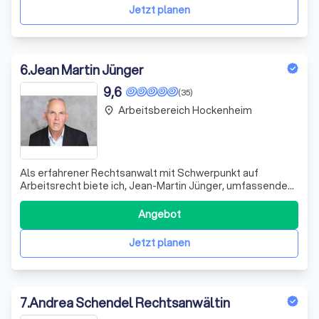
In schwierigen Situationen stehe ich Ihnen mit
Jetzt planen
6
.
Jean Martin Jünger
9,6
(35)
Arbeitsbereich Hockenheim
place
Als erfahrener Rechtsanwalt mit Schwerpunkt auf
Arbeitsrecht biete ich, Jean-Martin Jünger, umfassende
Rechtsberatung für Arbeitgeber, Betriebsräte und
Arbeitnehmer. Meine Tätigkeit geht weit über die
Angebot
juristische Arbeit hinaus, denn ich verstehe die Belange
meiner Mandanten und strebe nach wirtschaf
Jetzt planen
7
.
Andrea Schendel Rechtsanwältin