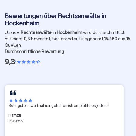
Bewertungen über Rechtsanwälte in
Hockenheim
Unsere
Rechtsanwälte
in
Hockenheim
wird durchschnittlich
mit einer
9,3
bewertet, basierend auf insgesamt
15.480
aus
15
Quellen
Durchschnittliche Bewertung
9,3
•
star
star
star
star
star_half
star
star
star
star
star
Sehr gute anwalt hat mir geholfen ich empfähle es jedem !
Hamza
26.11.2025