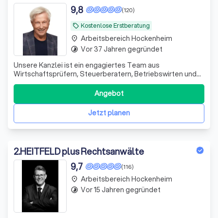
9,8
(120)
Kostenlose Erstberatung
local_offer
Arbeitsbereich Hockenheim
place
Vor 37 Jahren gegründet
timelapse
Unsere Kanzlei ist ein engagiertes Team aus
Wirtschaftsprüfern, Steuerberatern, Betriebswirten und
Fachanwälten. Seit 1995 unterstützen wir unsere
Mandanten erfolgreich in schwierigen Finanzsituationen.
Angebot
Wir sehen uns nicht nur als Ansprechpartner, sondern auch
als Ratgeber und Umsetzer von Lösungen.
Jetzt planen
2
.
HEITFELD plus Rechtsanwälte
9,7
(116)
Arbeitsbereich Hockenheim
place
Vor 15 Jahren gegründet
timelapse