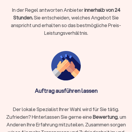
Arbeitgeber, in Familienangelegenheiten wie Scheidung und
In der Regel antworten Anbieter
innerhalb von 24
Sorgerecht oder bei strafrechtlichen Vorwürfen: Ein
Stunden.
Sie entscheiden, welches Angebot Sie
kompetenter Anwalt ist Ihr Partner in rechtlich schwierigen
anspricht und erhalten so das bestmögliche Preis-
Momenten.
Leistungsverhältnis.
So finden Sie den richtigen Rechtsanwalt
Die Auswahl des passenden Anwalts ist entscheidend für den
Erfolg Ihrer Rechtssache. Nicht jeder Anwalt passt zu jedem
Fall. Diese Schritte helfen Ihnen bei der Suche:
Rechtsgebiet identifizieren
Auftrag ausführen lassen
Definieren Sie klar, welches Rechtsgebiet betroffen ist.
Arbeitsrecht, Familienrecht, Mietrecht, Strafrecht und andere
Bereiche erfordern jeweils spezialisiertes Wissen. Ein
Der lokale Spezialist Ihrer Wahl wird für Sie tätig.
Fachanwalt hat zusätzliche Qualifikationen und
Zufrieden? Hinterlassen Sie gerne eine
Bewertung
, um
nachgewiesene Erfahrung in seinem Gebiet.
Anderen Ihre Erfahrung mitzuteilen. Zusammen sorgen