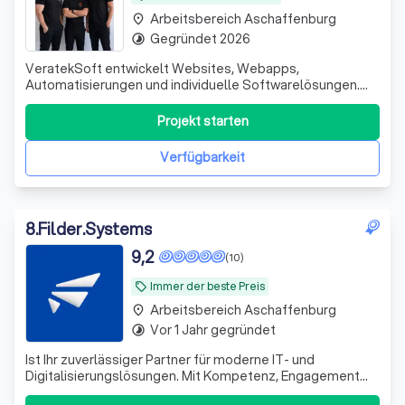
Arbeitsbereich Aschaffenburg
place
Gegründet 2026
timelapse
VeratekSoft entwickelt Websites, Webapps,
Automatisierungen und individuelle Softwarelösungen.
Wir helfen Unternehmen, Prozesse zu digitalisieren und
nachhaltig zu wachsen.
Projekt starten
Verfügbarkeit
8
.
Filder.Systems
9,2
(10)
Immer der beste Preis
local_offer
Arbeitsbereich Aschaffenburg
place
Vor 1 Jahr gegründet
timelapse
Ist Ihr zuverlässiger Partner für moderne IT- und
Digitalisierungslösungen. Mit Kompetenz, Engagement
und einem starken Servicegedanken unterstützen wir