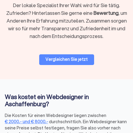
Relaunch ohne Ranking-Verlust (Weiterleitungen, Tracking,
Der lokale Spezialist Ihrer Wahl wird für Sie tätig.
Consent)
Zufrieden? Hinterlassen Sie gerne eine
Bewertung
, um
Anderen Ihre Erfahrung mitzuteilen. Zusammen sorgen
Über die Filter auf Trustlocal können Sie gezielt nach den
wir so für mehr Transparenz und Zufriedenheit im und
passenden Leistungen suchen: neue Website, Webshop oder
App, Relaunch bestehender Seiten, Marketing und SEO,
nach dem Entscheidungsprozess.
Logoentwicklung und Corporate Branding oder Design für
Printmedien. So finden Sie schnell den Anbieter, der zu Ihrem
Projekt passt.
Vergleichen Sie jetzt
CMS & Shop-Systeme: Welches System
passt zu Ihrem Projekt?
Die Wahl des richtigen Systems beeinflusst Funktionalität,
Was kostet ein Webdesigner in
Kosten und Wartungsaufwand erheblich. Hier die wichtigsten
Aschaffenburg?
Optionen:
Die Kosten für einen Webdesigner liegen zwischen
€
2000
,-
und
€
8000
,-
durchschnittlich. Ein Webdesigner kann
WordPress vs. Webflow für Websites
seine Preise selbst festlegen, fragen Sie also vorher nach
WordPress
ist das weltweit am häufigsten genutzte CMS. Es