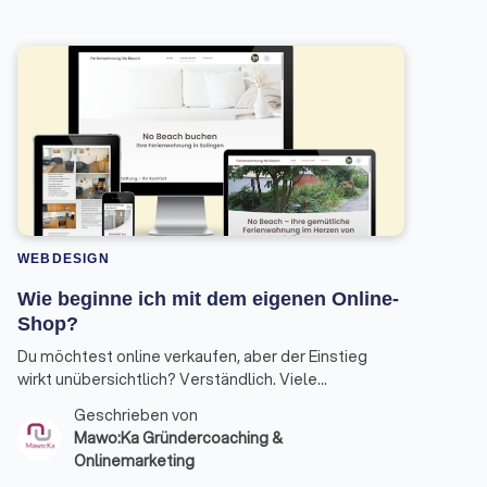
WEBDESIGN
Wie beginne ich mit dem eigenen Online-
Shop?
Du möchtest online verkaufen, aber der Einstieg
wirkt unübersichtlich? Verständlich. Viele
Gründer:innen wissen nicht, womit sie konkret
Geschrieben von
anfangen sollen – und verlieren Zeit in Details, bevor
Mawo:Ka Gründercoaching &
die Basis steht. Hier ist ein klarer Fahrplan, wie du
Onlinemarketing
deinen Online-Shop strukturiert aufbaust.