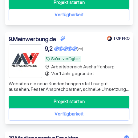
unsere Kunden bei der Umsetzung individueller Projekte.
Projekt starten
Unser freundliches Support-Team steht Ihnen jederzeit
schnell, lösungsorientiert und persön
Verfügbarkeit
9
.
Meinwerbung.de
TOP PRO
9,2
(28)
Sofort verfügbar
local_offer
Arbeitsbereich Aschaffenburg
place
Vor 1 Jahr gegründet
timelapse
Websites die neue Kunden bringen statt nur gut
aussehen. Fester Ansprechpartner, schnelle Umsetzung
& 100% Geld-zurück-Garantie.
Projekt starten
Verfügbarkeit