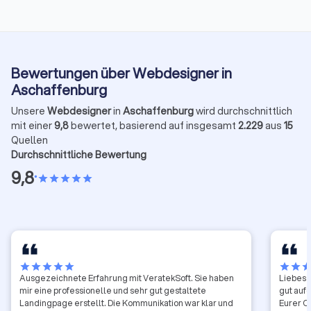
Bewertungen über Webdesigner in
Aschaffenburg
Unsere
Webdesigner
in
Aschaffenburg
wird durchschnittlich
mit einer
9,8
bewertet, basierend auf insgesamt
2.229
aus
15
Quellen
Durchschnittliche Bewertung
9,8
•
star
star
star
star
star
star
star
star
star
star
star
star
sta
Ausgezeichnete Erfahrung mit VeratekSoft. Sie haben
Liebes 
mir eine professionelle und sehr gut gestaltete
gut auf
Landingpage erstellt. Die Kommunikation war klar und
Eurer O