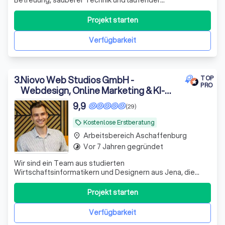
Weiterentwicklung – Alles aus einer Hand. Bereits ab 95€/
Monat, monatlich kündbar, ohne Setup Kosten.
Projekt starten
Verfügbarkeit
3
.
Niovo Web Studios GmbH -
TOP
PRO
Webdesign, Online Marketing & KI-
Automatisierung
9,9
(29)
Kostenlose Erstberatung
local_offer
Arbeitsbereich Aschaffenburg
place
Vor 7 Jahren gegründet
timelapse
Wir sind ein Team aus studierten
Wirtschaftsinformatikern und Designern aus Jena, die
Unternehmen dabei unterstützen, sichtbarer zu werden
und neue Kunden zu gewinnen. Dabei setzen wir nicht nur
Projekt starten
auf modernes Webdesign, sondern auch auf Online-
Marketing, KI-Technologien und clevere
Verfügbarkeit
Automatisierungen,