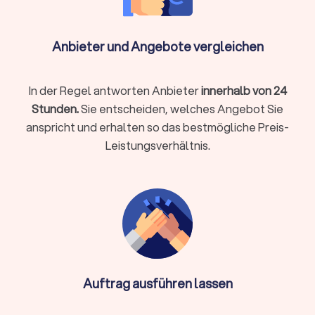
Beratung, Zielbild, Seitenstruktur, Wireframes
UI/UX-Design, responsives Layout, Designsystem
Anbieter und Angebote vergleichen
Umsetzung in CMS (z. B. WordPress/Webflow) oder Shop
(z. B. Shopify/Shopware)
In der Regel antworten Anbieter
innerhalb von 24
Basis-SEO (saubere Struktur, Meta, Schema),
Performance-Tuning
Stunden.
Sie entscheiden, welches Angebot Sie
DSGVO-Basics (Cookie-Hinweis, Impressum/Datenschutz,
anspricht und erhalten so das bestmögliche Preis-
ohne Rechtsberatung)
Leistungsverhältnis.
Übergabe, Schulung, Wartung/Updates
Spezialfälle
Webshop mit Zahlarten/Versandregeln, Produktvarianten,
Steuern
Integrationen (CRM, Newsletter, Buchung,
Auftrag ausführen lassen
Mitgliederbereich)
Mehrsprachigkeit, Barrierearmut, Core Web Vitals