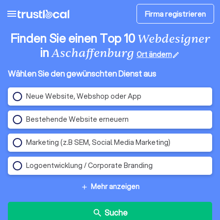
menu
Firma registrieren
Finden Sie einen Top 10
Webdesigner
in
Aschaffenburg
Ort ändern
edit
Wählen Sie den gewünschten Dienst aus
Neue Website, Webshop oder App
Bestehende Website erneuern
Marketing (z.B SEM, Social Media Marketing)
Logoentwicklung / Corporate Branding
Mehr anzeigen
add
Suche
search