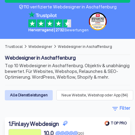
110 verifizierte Webdesigner in Aschaffenburg
verified_user
Hervorragend
|
2732
Bewertungen
Trustlocal
Webdesigner
Webdesigner in Aschaffenburg
arrow_forward_ios
arrow_forward_ios
Webdesigner in Aschaffenburg
Top 10 Webdesigner in Aschaffenburg. Objektiv & unabhängig
bewertet. Für Websites, Webshops, Relaunches & SEO-
Optimierung. WordPress, Webflow, Shopify & mehr.
Alle Dienstleistungen
Neue Website, Webshop oder App
(
84
)
filter_list
Filter
1
.
Finlayy Webdesign
TOP PRO
10,0
(20)