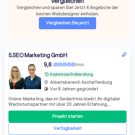
vergleichen
Vergleichen und sparen Sie! Jetzt 4 Angebote der
besten Webdesigner einholen.
Vergleichen Sie jetzt
5
.
SEO Marketing GmbH
9,8
(100)
Kostenlose Erstberatung
local_offer
Arbeitsbereich Aschaffenburg
place
Vor 8 Jahren gegründet
timelapse
Online-Marketing, das im Gedächtnis bleibt. Ihr digitaler
Wachstumspartner mit über 20 Jahren Erfahrung.
Zukunftssichere Strategien, messbare Ergebnisse,
persönliche Ansprechpartner & mehr!
Projekt starten
Verfügbarkeit