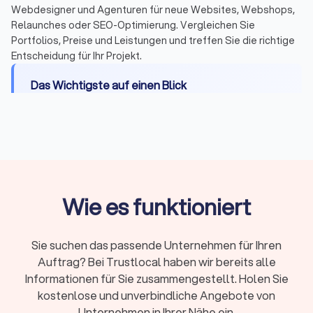
Webdesigner und Agenturen für neue Websites, Webshops,
Relaunches oder SEO-Optimierung. Vergleichen Sie
Portfolios, Preise und Leistungen und treffen Sie die richtige
Entscheidung für Ihr Projekt.
Das Wichtigste auf einen Blick
Was Webdesigner leisten:
Konzept, Design,
Entwicklung, CMS-Integration, Basis-SEO,
DSGVO-Konformität und Übergabe
Kosten:
500 - 2.000 € für einfache Seiten, 2.000 -
8.000 € für Unternehmenswebsites, 8.000 -
Wie es funktioniert
20.000 € für Shops
Projektdauer:
Kleine Websites 2-3 Wochen,
komplexe Projekte 4-8 Wochen
Sie suchen das passende Unternehmen für Ihren
Freelancer oder Agentur:
Freelancer für kleinere
Auftrag? Bei Trustlocal haben wir bereits alle
Projekte und direkten Kontakt, Agentur für
Informationen für Sie zusammengestellt. Holen Sie
umfangreiche Shops und Teams
kostenlose und unverbindliche Angebote von
Unternehmen in Ihrer Nähe ein.