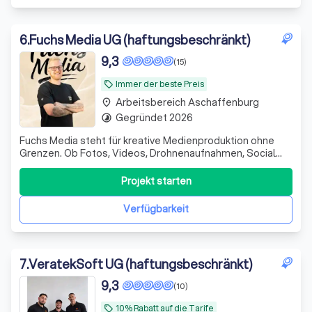
6
.
Fuchs Media UG (haftungsbeschränkt)
9,3
(15)
Immer der beste Preis
local_offer
Arbeitsbereich Aschaffenburg
place
Gegründet 2026
timelapse
Fuchs Media steht für kreative Medienproduktion ohne
Grenzen. Ob Fotos, Videos, Drohnenaufnahmen, Social
Media Content, Imagefilme, Eventbegleitung, Werbeclips
oder Content für Unternehmen oder sie Privat, wir setzen
Projekt starten
Ideen professionell und modern um. Von kleinen Projekten
bis zu großen Produktione
Verfügbarkeit
7
.
VeratekSoft UG (haftungsbeschränkt)
9,3
(10)
10% Rabatt auf die Tarife
local_offer