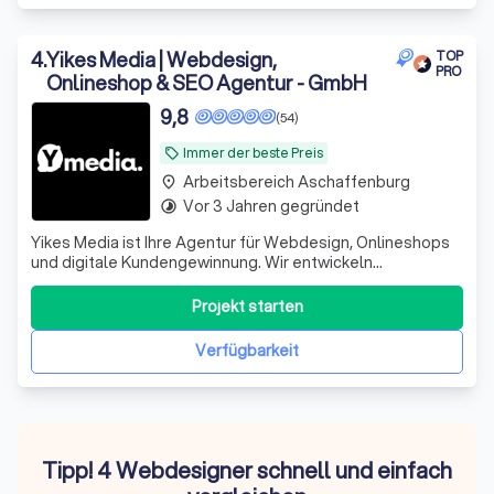
4
.
Yikes Media | Webdesign,
TOP
PRO
Onlineshop & SEO Agentur - GmbH
9,8
(54)
Immer der beste Preis
local_offer
Arbeitsbereich Aschaffenburg
place
Vor 3 Jahren gegründet
timelapse
Yikes Media ist Ihre Agentur für Webdesign, Onlineshops
und digitale Kundengewinnung. Wir entwickeln
professionelle Websites mit WordPress, Workflow, Figma
und Onepage sowie leistungsstarke Shopify und
Projekt starten
WooCommerce Onlineshops, die gezielt Anfragen und
Umsatz steigern. Unser Fokus liegt auf SEO, Goo
Verfügbarkeit
Tipp! 4 Webdesigner schnell und einfach