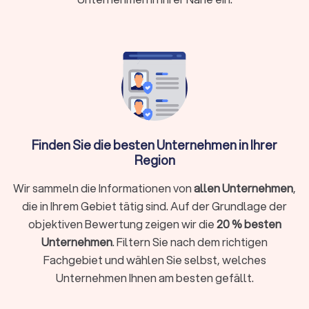
Beliebte Systeme:
WordPress und Webflow für
Websites, Shopify und Shopware für Online-
Shops
Trustlocal hilft: Vergleichen Sie bis zu vier
Angebote, prüfen Sie Portfolios und
Bewertungen transparent
Finden Sie die besten Unternehmen in Ihrer
Was macht ein professioneller
Region
Webdesigner?
Wir sammeln die Informationen von
allen Unternehmen
,
Ein Webdesigner gestaltet, entwickelt und optimiert
Websites, damit sie technisch funktionieren, visuell
die in Ihrem Gebiet tätig sind. Auf der Grundlage der
überzeugen und bei Google gefunden werden. Er verbindet
objektiven Bewertung zeigen wir die
20 % besten
Design mit Strategie, Nutzerführung und technischer
Unternehmen
. Filtern Sie nach dem richtigen
Umsetzung.
Fachgebiet und wählen Sie selbst, welches
Ein professioneller Webdesigner in Aschaffenburg kennt
Unternehmen Ihnen am besten gefällt.
lokale Märkte, rechtliche Anforderungen wie Impressum und
Datenschutz und gängige Content-Management-Systeme