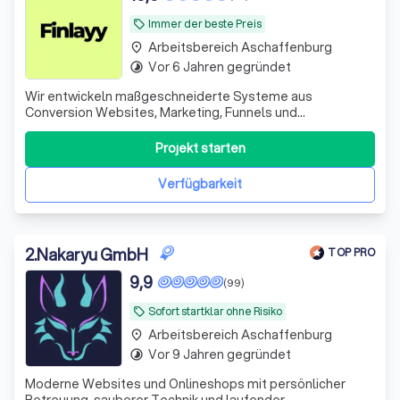
Immer der beste Preis
local_offer
Arbeitsbereich Aschaffenburg
place
Vor 6 Jahren gegründet
timelapse
Wir entwickeln maßgeschneiderte Systeme aus
Conversion Websites, Marketing, Funnels und
Automationen für B2B-Dienstleister, die Besucher in
qualifizierte Leads und Kunden verwandeln.
Projekt starten
Verfügbarkeit
2
.
Nakaryu GmbH
TOP PRO
9,9
(99)
Sofort startklar ohne Risiko
local_offer
Arbeitsbereich Aschaffenburg
place
Vor 9 Jahren gegründet
timelapse
Moderne Websites und Onlineshops mit persönlicher
Betreuung, sauberer Technik und laufender