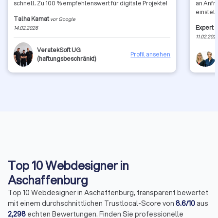
schnell. Zu 100 % empfehlenswert für digitale Projekte!
an Anfr
einstel
Talha Kamat
vor Google
Zeit ab
Expert 
14.02.2026
wünsche 
11.02.202
Grüße a
VeratekSoft UG
Profil ansehen
(haftungsbeschränkt)
Top 10 Webdesigner in
Aschaffenburg
Top 10 Webdesigner in Aschaffenburg, transparent bewertet
mit einem durchschnittlichen Trustlocal-Score von
8.6/10
aus
2,298
echten Bewertungen. Finden Sie professionelle