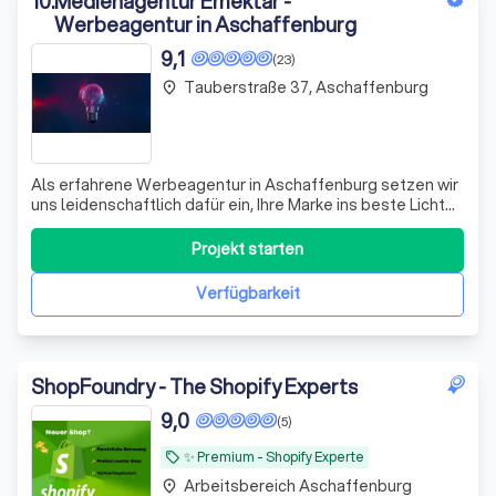
10
.
Medienagentur Emektar -
Werbeagentur in Aschaffenburg
9,1
(23)
Tauberstraße 37, Aschaffenburg
place
Als erfahrene Werbeagentur in Aschaffenburg setzen wir
uns leidenschaftlich dafür ein, Ihre Marke ins beste Licht
zu rücken. Wir verstehen, dass eine ansprechende
Website nicht nur ein digitales Schaufenster ist, sondern
Projekt starten
auch entscheidend für den Erfolg Ihres Unternehmens. Mit
über zwei Jahrzehnten
Verfügbarkeit
ShopFoundry - The Shopify Experts
9,0
(5)
✨️ Premium - Shopify Experte
local_offer
Arbeitsbereich Aschaffenburg
place