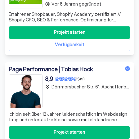
Vor 8 Jahren gegründet
timelapse
Erfahrener Shopbauer, Shopify Academy zertifiziert //
Shopify CRO, SEO & Performance-Optimierung für
Unternehmen, die mehr Umsatz aus bestehendem Traffic
erzielen wollen.
Projekt starten
Verfügbarkeit
Page Performance | Tobias Hock
8,9
(49)
Dörrmorsbacher Str. 61, Aschaffenburg
place
Ich bin seit über 12 Jahren leidenschaftlich im Webdesign
tätig und unterstütze kleine sowie mittelständische
Unternehmen und Selbstständige dabei, ihre Online-
Präsenz zu optimieren oder neu zu gestalten. Mein Fokus
Projekt starten
liegt darauf, dass Ihre Website nicht nur ansprechend