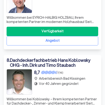
Willkommen bei EYRICH-HALBIG HOLZBAU, Ihrem
kompetenten Partner im modernen Holzhausbau! Seit
1934 stehen wir für Qualität und Nachhaltigkeit. Wir
fertigen Wandelemente, Deckenelemente und
Verfügbarkeit
Dachelemente in unserer hochmodernen
Produktionshalle, um Ihnen eine präzise und
Angebot
wetterunabhängige Ausführung z
8
.
Dachdeckerfachbetrieb Hans Koblowsky
OHG - Inh. Dirk und Timo Staubach
8,7
(16)
Arbeitsbereich Bad Kissingen
place
Vor 40 Jahren gegründet
timelapse
Willkommen bei Koblowsky – Ihrem kompetenten Partner
für Dachdecker-, Zimmer- und Klemptnerarbeiten! Seit