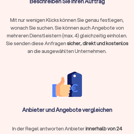
Beschreiben Sie Ihren Auftrag
Kostenfaktoren bei Dachdeckerarbeiten
Art der Arbeiten
:
Dachreinigung
ist günstiger als Ihr Dach
Mit nur wenigen Klicks können Sie genau festlegen,
neu zu decken
wonach Sie suchen. Sie können auch Angebote von
Materialwahl:
Von Standardziegeln bis zu Premium-
mehreren Dienstleistern (max. 4) gleichzeitig einholen.
Materialien
Sie senden diese Anfragen
Zugänglichkeit:
Schwer erreichbare Dächer erhöhen den
sicher, direkt und kostenlos
Aufwand
an die ausgewählten Unternehmen.
Projektgröße:
Einzelreparaturen vs.
Komplettmodernisierung
Zusatzleistungen:
Dachbeschichtung oder Solaranlage-
Integration
Den passenden Dachdecker finden
Um den richtigen Dachdecker für Ihr Projekt zu finden, sollten
Anbieter und Angebote vergleichen
Sie folgende Aspekte berücksichtigen:
Spezialisierung:
Grundlegende Arbeiten im Dachbereich
bieten nahezu alle Dachdecker an. Spezialisierte
Dachdeckerfirmen bieten jedoch bei besonderen
In der Regel antworten Anbieter
innerhalb von 24
Ansprüchen eine höhere Fachkompetenz – von