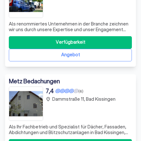
Als renommiertes Unternehmen in der Branche zeichnen
wir uns durch unsere Expertise und unser Engagement
aus. Unser Team besteht aus hochqualifizierten
Fachleuten, die sich leidenschaftlich dafür einsetzen,
Verfügbarkeit
unseren Kunden erstklassige Dienstleistungen zu bieten.
Wir sind stolz darauf, dass wir uns d
Angebot
Metz Bedachungen
7,4
(6)
Dammstraße 11, Bad Kissingen
place
Als Ihr Fachbetrieb und Spezialist für Dächer, Fassaden,
Abdichtungen und Blitzschutzanlagen in Bad Kissingen,
sind wir stolz darauf, Mitglied des