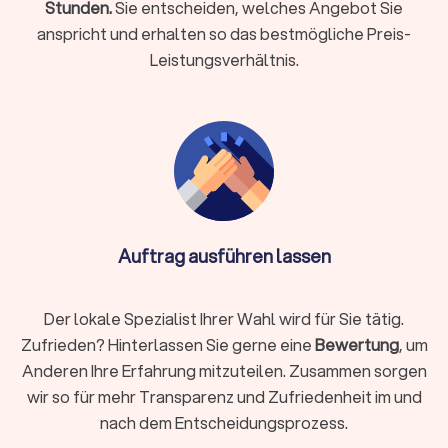
Stunden.
besonderen Dachformen bis zum Umgang mit
Sie entscheiden, welches Angebot Sie
innovativen Materialien.
anspricht und erhalten so das bestmögliche Preis-
Erfahrung:
Gerade bei komplexen Dachkonstruktionen
Leistungsverhältnis.
und modernen Dachisolierungen spielt die Erfahrung
eine tragende Rolle. Dachdeckerbetriebe mit mehreren
Mitarbeitern oder Auszubildenden sind oft ein Beleg für
hohe Fachkompetenz und langjährige Erfahrung.
Bewertungen:
Unsere Bewertungen bei Trustlocal
zeigen Ihnen transparent die Meinung anderer Kunden
des jeweiligen Dachdeckers in Ihrer Region. Die
Kundenbewertungen stammen von echten
Auftraggebern und beruhen auf abgeschlossenen
Auftrag ausführen lassen
Projekten.
Der lokale Spezialist Ihrer Wahl wird für Sie tätig.
Dachdecker-Services nach Bedarf filtern
Zufrieden? Hinterlassen Sie gerne eine
Bewertung
, um
Zudem bieten wir Ihnen die Möglichkeit, Dachdecker gezielt
Anderen Ihre Erfahrung mitzuteilen. Zusammen sorgen
nach verschiedenen Spezialisierungen wie Reparatur,
Modernisierung oder Reinigung zu suchen.
wir so für mehr Transparenz und Zufriedenheit im und
Haben Sie große Pläne für Ihr Dach? Schauen Sie ebenfalls
nach dem Entscheidungsprozess.
nach
Bauunternehmen
, Solarteuren und Architekten auf