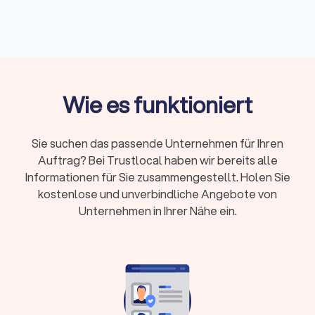
entsprechenden Voraussetzungen erfüllen. Spezialisierte
Dachdeckerfirmen
bieten eine hohe Fachkompetenz bei
besonderen Ansprüchen.
Was macht ein Dachdecker in Bad Kissingen?
Wie es funktioniert
Ein Dachdecker übernimmt weit mehr, als nur Ziegel
auszutauschen. Typische
Dachdecker-Aufgaben
sind:
Sie suchen das passende Unternehmen für Ihren
Auftrag? Bei Trustlocal haben wir bereits alle
Kernleistungen eines Dachdeckers
Informationen für Sie zusammengestellt. Holen Sie
Dacheindeckung und Neueindeckung:
Von traditionellen
kostenlose und unverbindliche Angebote von
Ziegeldächern bis zu modernen Flachdächern
Unternehmen in Ihrer Nähe ein.
Dachreparatur:
Schnelle Hilfe bei Sturmschäden und
defekten Stellen
Dachsanierung:
Energetische Modernisierung und
Kompletterneuerung
Dachdämmung:
Wärme- und Schallschutz nach
aktuellen Standards
Dachrinnen-Arbeiten:
Installation und Wartung von