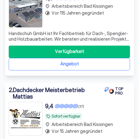
Arbeitsbereich Bad Kissingen
place
Vor 115 Jahren gegründet
timelapse
Handschuh GmbH ist Ihr Fachbetrieb für Dach-, Spengler-
und Holzbauarbeiten. Wir beraten und realisieren Projekte
von der Reparatur bis zur Sanierung – zuverlässig,
fachgerecht und aus einer Hand.
Verfügbarkeit
Angebot
2
.
Dachdecker Meisterbetrieb
TOP
PRO
Mattias
9,4
(37)
Sofort verfügbar
local_offer
Arbeitsbereich Bad Kissingen
place
Vor 15 Jahren gegründet
timelapse