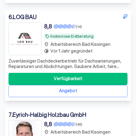
6
.
LOG BAU
8,8
(14)
Kostenlose Erstberatung
local_offer
Arbeitsbereich Bad Kissingen
place
Vor 1 Jahr gegründet
timelapse
Zuverlässiger Dachdeckerbetrieb für Dachsanierungen,
Reparaturen und Abdichtungen. Saubere Arbeit, faire
Preise und schnelle Termine. LOG BAU – Weil Bauen
Vertrauen heißt.
Verfügbarkeit
Angebot
7
.
Eyrich-Halbig Holzbau GmbH
8,8
(45)
Arbeitsbereich Bad Kissingen
place