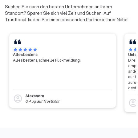
Der ZVDH erstellt Fachregeln,
effizienter und effe
Suchen Sie nach den besten Unternehmen an Ihrem
Richtlinien und Arbeitshinweise
werden.
Standort? Sparen Sie sich viel Zeit und Suchen. Auf
für das gesamte
Trustlocal finden Sie einen passenden Partner in Ihrer Nähe!
Tätigkeitsgebiet und arbeitet in
zahlreichen Gremien – auf
nationaler wie europäischer
Ebene – mit. Unmittelbare
Mitglieder des ZVDH sind alle
star
star
star
star
star
star
sta
Alles bestens
Unter
Landesinnungsverbände und
Alles bestens, schnelle Rückmeldung.
Direk
Landesinnungen des
empfa
Dachdeckerhandwerks in
ander
Deutschland.
aus t
zurüc
desha
dass 
Alexandra
account_circle
auszu
account_circl
6. Aug.
auf
Trustpilot
weite
Rückm
entsc
Etwas
Auffi