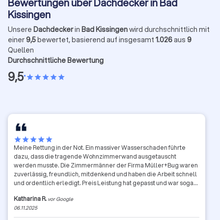
Bewertungen über Dachdecker in Bad
Kissingen
Unsere
Dachdecker
in
Bad Kissingen
wird durchschnittlich mit
einer
9,5
bewertet, basierend auf insgesamt
1.026
aus
9
Quellen
Durchschnittliche Bewertung
9,5
•
star
star
star
star
star
star
star
star
star
star
Meine Rettung in der Not. Ein massiver Wasserschaden führte
dazu, dass die tragende Wohnzimmerwand ausgetauscht
werden musste. Die Zimmermänner der Firma Müller+Bug waren
zuverlässig, freundlich, mitdenkend und haben die Arbeit schnell
und ordentlich erledigt. Preis Leistung hat gepasst und war sogar
günstiger als erwartet.
Katharina R.
vor Google
06.11.2025