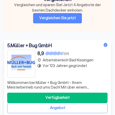
Vergleichen und sparen Sie! Jetzt 4 Angebote der
besten Dachdecker einholen.
Vergleichen Sie jetzt
5
.
Müller + Bug GmbH
8,9
(21)
Arbeitsbereich Bad Kissingen
place
Vor 123 Jahren gegründet
timelapse
Willkommen bei Müller + Bug GmbH – Ihrem
Meisterbetrieb rund ums Dach! Mit über einem
Jahrhundert Erfahrung in der Dachdeckerei kombinieren
wir Tradition mit modernster Technik. Wir zeichnen uns
Verfügbarkeit
durch unsere Expertise in der Planung und Ausführung von
Dacharbeiten aus, sei es bei Neubauten oder Sani
Angebot