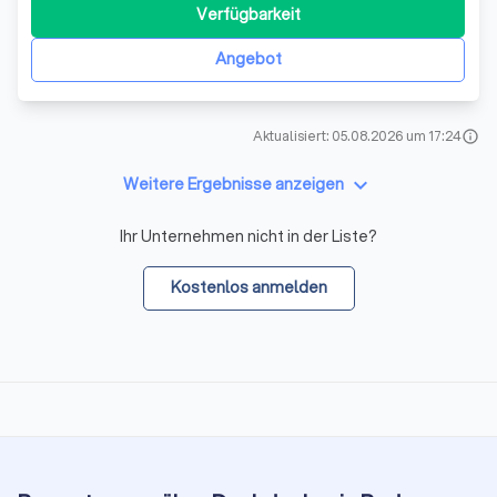
Landesgesinnungsverbandes Bayerisches
Verfügbarkeit
Dachdeckerhandwerk zu sein. Unser Team von erfahrenen
Fachleuten ist bestrebt, Ihnen den bestmöglichen Service
Angebot
zu b
Aktualisiert: 05.08.2026 um 17:24
info
keyboard_arrow_down
Weitere Ergebnisse anzeigen
Ihr Unternehmen nicht in der Liste?
Kostenlos anmelden