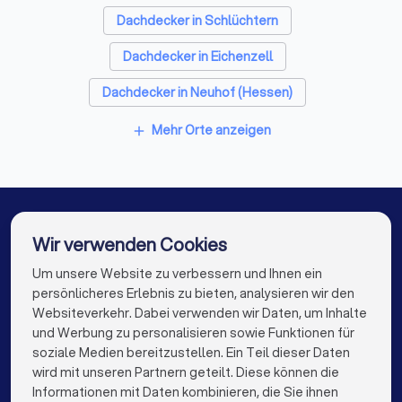
Sanitärinstallateure in Bad Kissingen
Dachdecker in Schlüchtern
Fliesenleger in Bad Kissingen
Dachdecker in Eichenzell
Fensterbauer in Bad Kissingen
Dachdecker in Neuhof (Hessen)
Bodenleger in Bad Kissingen
Dachdecker in Lohr am Main
Dachdecker in Künzell
Mehr Orte anzeigen
add
Dachdecker in Würzburg
Dachdecker in Petersberg (Hessen)
Dachdecker in Berlin
Dachdecker in Hamburg
Wir verwenden Cookies
Dachdecker in München
Dachdecker in Köln
Um unsere Website zu verbessern und Ihnen ein
Die besten Dachdecker für Sie
persönlicheres Erlebnis zu bieten, analysieren wir den
Dachdecker in Frankfurt am Main
Websiteverkehr. Dabei verwenden wir Daten, um Inhalte
info@trustlocal.de
und Werbung zu personalisieren sowie Funktionen für
Dachdecker in Stuttgart
Dachdecker in Düsseldorf
soziale Medien bereitzustellen. Ein Teil dieser Daten
wird mit unseren Partnern geteilt. Diese können die
Dachdecker in Dortmund
Dachdecker in Essen
Informationen mit Daten kombinieren, die Sie ihnen