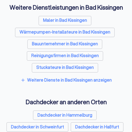
Weitere Dienstleistungen in Bad Kissingen
Maler in Bad Kissingen
Wärmepumpen-Installateure in Bad Kissingen
Bauunternehmer in Bad Kissingen
Reinigungsfirmen in Bad Kissingen
Stuckateure in Bad Kissingen
Spezialisten für Dämmung in Bad Kissingen
Weitere Dienste in Bad Kissingen anzeigen
add
Umzugsunternehmen in Bad Kissingen
Dachdecker an anderen Orten
Kammerjäger in Bad Kissingen
Sicherheitstechniker in Bad Kissingen
Dachdecker in Hammelburg
Trockenbauer in Bad Kissingen
Dachdecker in Schweinfurt
Dachdecker in Haßfurt