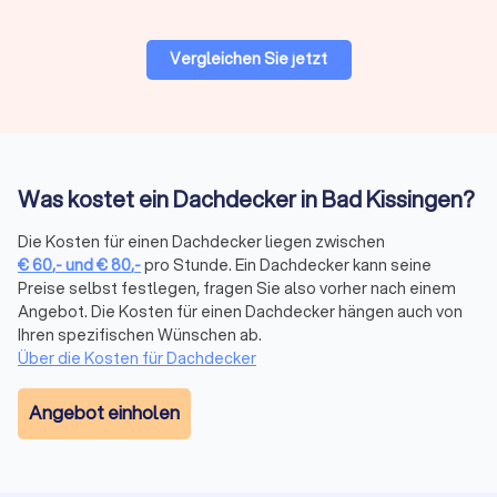
Trustlocal.
Vergleichen Sie jetzt
Was ist wichtig beim Dachdecker-Auftrag?
Auftragsarten für Dachdecker
Was kostet ein Dachdecker in Bad Kissingen?
Die
Dachdeckerarbeiten
sind vielfältig: Von der kleinen
Reparatur bis zur Komplettsanierung bieten Dachdecker-
Die Kosten für einen Dachdecker liegen zwischen
Firmen in Bad Kissingen alle Leistungen an.
€
60
,-
und
€
80
,-
pro Stunde. Ein Dachdecker kann seine
Dachdeckerbetriebe können sowohl bei Altbauten als auch
Preise selbst festlegen, fragen Sie also vorher nach einem
bei Neubauten tätig werden – regional in Ihrer direkten
Angebot. Die Kosten für einen Dachdecker hängen auch von
Umgebung oder
überregional für größere Projekte
.
Ihren spezifischen Wünschen ab.
Über die Kosten für Dachdecker
Materialien für Bedachung und Dachreparatur
Angebot einholen
Je nach Dachtyp, zum Beispiel Flachdach, Schrägdach oder
spezielle Formen, kommen verschiedene Materialien zum
Einsatz.
Flachdach-Firmen
arbeiten oft mit Bitumendächern
oder modernen Kunststoffen wie EPDM und PVC, während