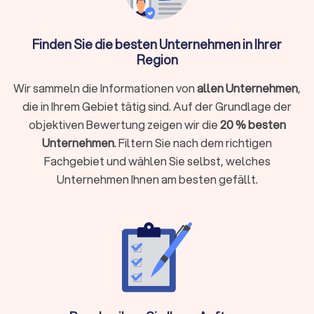
Entwässerungssystemen
Schornsteinsanierung:
Abdichtung und Reparatur
Dachfenster-Installation:
Lichtlösungen für
Finden Sie die besten Unternehmen in Ihrer
Dachgeschosse
Region
Wir sammeln die Informationen von
allen Unternehmen
,
Spezialisierte Dachdecker-Services
die in Ihrem Gebiet tätig sind. Auf der Grundlage der
Spezialisierte Betriebe bieten zusätzliche Services:
objektiven Bewertung zeigen wir die
20 % besten
Dachklempner übernehmen Metallarbeiten, Flachdach-
Unternehmen
. Filtern Sie nach dem richtigen
Firmen kümmern sich um Abdichtungen mit Bitumen oder
Fachgebiet und wählen Sie selbst, welches
Kunststoffen wie EPDM, während Reetdachdecker für
Unternehmen Ihnen am besten gefällt.
historische Gebäude unersetzlich sind.
Was kostet ein Dachdecker in Bad Kissingen?
Die
Dachdecker-Kosten
variieren je nach Projektumfang und
Region.
Günstige Dachdecker
bieten
Stundensätze ab 40 €
,
während spezialisierte Dachdeckerfirmen bis zu 80 € pro
Stunde berechnen können.