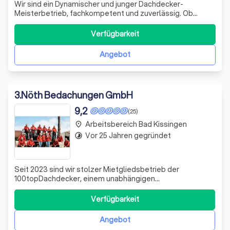
Wir sind ein Dynamischer und junger Dachdecker-
Meisterbetrieb, fachkompetent und zuverlässig. Ob
Neubau oder Sanierung, unsere Kundschaft profitiert von
unserem umfangreichen Fachwissen. Wir bieten jede
Verfügbarkeit
Dienstleistung einer Dachdeckerei an. Wir finden die
passende Lösung für nahezu jeden Kundenwuns
Angebot
3
.
Nöth Bedachungen GmbH
9,2
(25)
Arbeitsbereich Bad Kissingen
place
Vor 25 Jahren gegründet
timelapse
Seit 2023 sind wir stolzer Mietgliedsbetrieb der
100topDachdecker, einem unabhängigen
Unternehmensbund qualifizierter und besonders
engagierter Dachdeckerbetriebe aus ganz Deutschland.
Verfügbarkeit
Unser Ziel ist es, Ihnen als kompetenter Fachbetrieb ein
umfangreiches Leistungsangebot zu bieten. Unser
Angebot
qualifizie