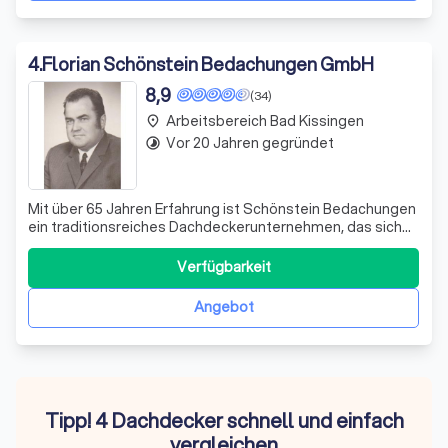
4
.
Florian Schönstein Bedachungen GmbH
8,9
(34)
Arbeitsbereich Bad Kissingen
place
Vor 20 Jahren gegründet
timelapse
Mit über 65 Jahren Erfahrung ist Schönstein Bedachungen
ein traditionsreiches Dachdeckerunternehmen, das sich
durch Generationen hindurch bewährt hat. Unser Sitz ist in
Schweinfurt, und wir sind stolz darauf, das
Verfügbarkeit
Dachdeckerhandwerk in der vierten Generation
auszuüben. Unser Leistungsspektrum hat sic
Angebot
Tipp! 4 Dachdecker schnell und einfach
vergleichen