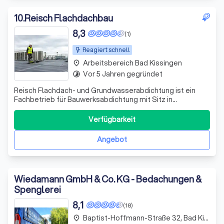
10
.
Reisch Flachdachbau
8,3
(1)
Reagiert schnell
Arbeitsbereich Bad Kissingen
place
Vor 5 Jahren gegründet
timelapse
Reisch Flachdach- und Grundwasserabdichtung ist ein
Fachbetrieb für Bauwerksabdichtung mit Sitz in
Bremerhaven (Wurster Str. 101). Mit über 10 Jahren
Erfahrung bietet das Unternehmen zuverlässige
Verfügbarkeit
Abdichtungslösungen – regional in Bremerhaven und
deutschlandweit. reischflachdach Das Leistungsspektr
Angebot
Wiedamann GmbH & Co. KG - Bedachungen &
Spenglerei
8,1
(18)
Baptist-Hoffmann-Straße 32, Bad Kissingen
place