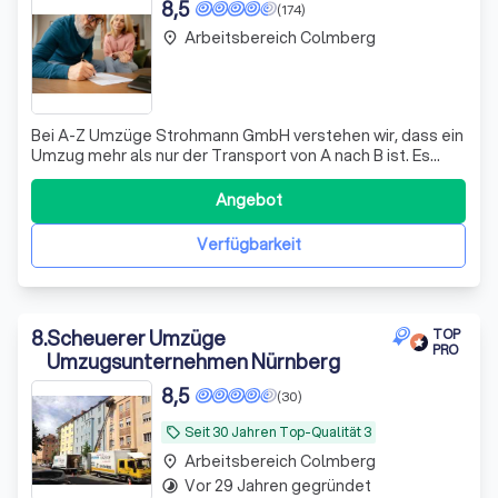
8,5
(174)
Arbeitsbereich Colmberg
place
Bei A-Z Umzüge Strohmann GmbH verstehen wir, dass ein
Umzug mehr als nur der Transport von A nach B ist. Es
geht um den Beginn eines neuen Kapitels in Ihrem Leben.
Deshalb setzen wir alles daran, diesen Übergang so
Angebot
reibungslos und stressfrei wie möglich zu gestalten.
Unser engagiertes Team aus erfah
Verfügbarkeit
8
.
Scheuerer Umzüge
TOP
PRO
Umzugsunternehmen Nürnberg
8,5
(30)
Seit 30 Jahren Top-Qualität 3️
local_offer
Arbeitsbereich Colmberg
place
Vor 29 Jahren gegründet
timelapse