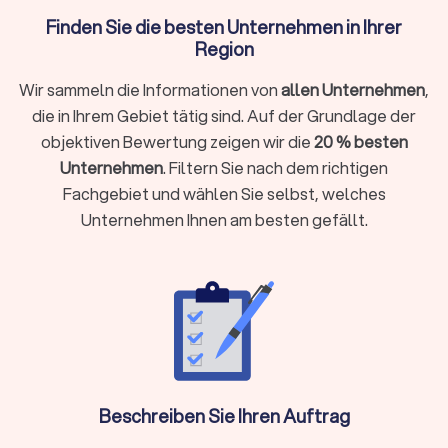
Finden Sie die besten Unternehmen in Ihrer
Was macht ein Umzugsunternehmen?
Region
Ein Umzugsunternehmen, oft auch als Möbelspedition
bezeichnet, ist ein spezialisierter Dienstleister, der
Wir sammeln die Informationen von
allen Unternehmen
,
Privatpersonen und Firmen bei der Planung, Organisation und
die in Ihrem Gebiet tätig sind. Auf der Grundlage der
Durchführung eines Wohnort- oder Standortwechsels
objektiven Bewertung zeigen wir die
20 % besten
unterstützt. Professionelle Umzugsunternehmen in
Unternehmen
. Filtern Sie nach dem richtigen
Colmberg kennen Hausordnungen, Park- und
Fachgebiet und wählen Sie selbst, welches
Halteverbotsregeln, Treppenhäuser und Aufzüge und bringen
Unternehmen Ihnen am besten gefällt.
das passende Team samt Fahrzeugen mit.
Das Leistungsspektrum kann je nach Anbieter und gebuchtem
Paket stark variieren, von reinen Transportleistungen bis hin
zum kompletten Rundum-sorglos-Paket.
Kernleistungen eines Umzugsunternehmens
Die grundlegendsten Aufgaben, die fast jedes
Umzugsunternehmen anbietet:
Beschreiben Sie Ihren Auftrag
Transport:
Der sichere Transport des Umzugsguts von der
alten zur neuen Adresse. Dies beinhaltet das Bereitstellen