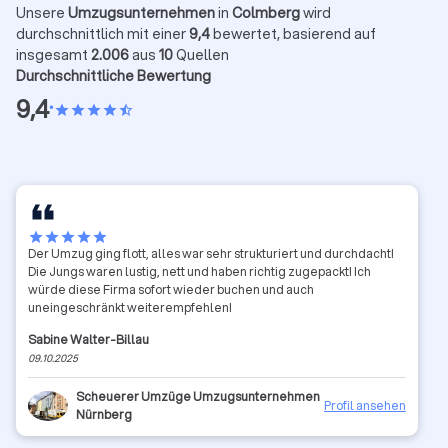
Unsere
Umzugsunternehmen
in
Colmberg
wird
durchschnittlich mit einer
9,4
bewertet, basierend auf
insgesamt
2.006
aus
10
Quellen
Durchschnittliche Bewertung
9,4
•
star
star
star
star
star_half
star
star
star
star
star
Der Umzug ging flott, alles war sehr strukturiert und durchdacht!
Die Jungs waren lustig, nett und haben richtig zugepackt! Ich
würde diese Firma sofort wieder buchen und auch
uneingeschränkt weiterempfehlen!
Sabine Walter-Billau
09.10.2025
Scheuerer Umzüge Umzugsunternehmen
Profil ansehen
Nürnberg