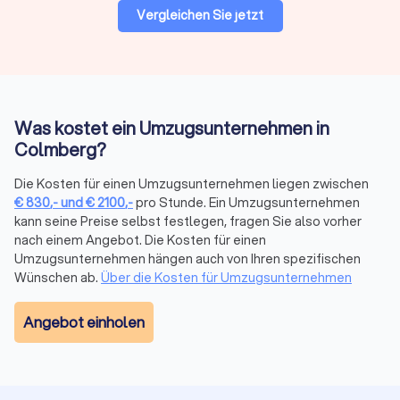
Vergleichen Sie jetzt
Preise & Modelle in Colmberg
Der Preis eines Umzugsdienstes hängt von Volumen, Distanz,
Stockwerk/Aufzug, Serviceumfang und Saison ab. Anbieter
kalkulieren oft mit Festpreis bei klarer Leistung oder
Stundenlohn bei kleinen oder variablen Umzügen.
Was kostet ein Umzugsunternehmen in
Colmberg?
Stundenbasierte
Kostenfaktor
Tageswerte
Die Kosten für einen Umzugsunternehmen liegen zwischen
Richtwerte
€
830
,-
und
€
2100
,-
pro Stunde. Ein Umzugsunternehmen
kann seine Preise selbst festlegen, fragen Sie also vorher
Umzugshelfer
25–40 € pro Stunde
200–320 €
nach einem Angebot. Die Kosten für einen
Umzugsunternehmen hängen auch von Ihren spezifischen
Möbelpacker
30–50 € pro Stunde
240–400 €
Wünschen ab.
Über die Kosten für Umzugsunternehmen
LKW mit
Angebot einholen
50–100 € pro Stunde
400–720 €
Fahrer