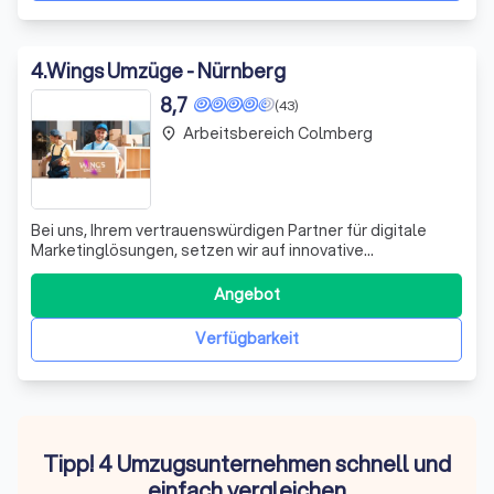
4
.
Wings Umzüge - Nürnberg
8,7
(43)
Arbeitsbereich Colmberg
place
Bei uns, Ihrem vertrauenswürdigen Partner für digitale
Marketinglösungen, setzen wir auf innovative
Technologien, um Ihr Unternehmen in der digitalen Welt
erfolgreich zu positionieren. Wir verstehen die Bedeutung
Angebot
einer starken Online-Präsenz und arbeiten engagiert
daran, Ihre Marke durch maßgeschnei
Verfügbarkeit
Tipp! 4 Umzugsunternehmen schnell und
einfach vergleichen