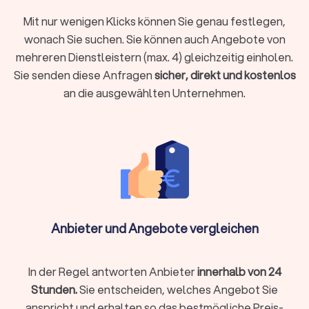
eines geeigneten LKW (Möbelwagen) und des Fahrpersonals.
Mit nur wenigen Klicks können Sie genau festlegen,
Be- und Entladen:
Das professionelle Tragen und Verstauen
wonach Sie suchen. Sie können auch Angebote von
der Möbel und Umzugskartons in den LKW sowie das
mehreren Dienstleistern (max. 4) gleichzeitig einholen.
Ausladen am Zielort.
Sie senden diese Anfragen
sicher, direkt und kostenlos
Transportsicherung:
Das fachgerechte Sichern der Möbel im
LKW mit Decken, Gurten und Folien, um Schäden während der
an die ausgewählten Unternehmen.
Fahrt zu vermeiden.
Zusatzservices von Transportunternehmen
für Umzüge in Colmberg
Viele Umzugsunternehmen in Colmberg bieten ergänzende
Leistungen, die Ihren Umzug einfacher und schneller machen:
Anbieter und Angebote vergleichen
Komplettservice:
professionelles Packen, Beschriftung
und Entpacken
Montage:
Betten, Schränke oder Küchen fachgerecht auf-
In der Regel antworten Anbieter
innerhalb von 24
und abbauen
Stunden.
Sie entscheiden, welches Angebot Sie
Halteverbotszonen:
Einholen von Genehmigungen und
anspricht und erhalten so das bestmögliche Preis-