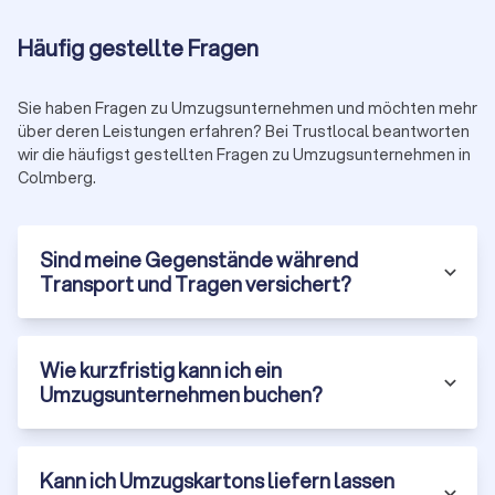
Weitere Kostenfaktoren
Häufig gestellte Fragen
Kilometerpauschale Fernumzug: 0,50 bis 1,50 € pro
Kilometer
Verpackungsmaterial: 50 bis 200 €
Sie haben Fragen zu Umzugsunternehmen und möchten mehr
über deren Leistungen erfahren? Bei Trustlocal beantworten
Packservice: 100 bis 300 €
wir die häufigst gestellten Fragen zu Umzugsunternehmen in
Montage/Demontage: 50 bis 150 € je Möbelstück
Colmberg.
Einlagerung: 30 bis 50 € pro Kubikmeter/Monat
Typische Zusatzkosten: Lange Tragewege über 30 Meter
Sind meine Gegenstände während
oder Etagen ohne Aufzug, Wochenend- und
Transport und Tragen versichert?
Feiertagszuschläge, Spezialtransporte wie Klavier,
Kunstobjekte oder Tresore.
Für eine detaillierte Kostenaufstellung besuchen Sie unsere
Umzugskosten-Seite
. Dort finden Sie auch spezifische
Wie kurzfristig kann ich ein
Informationen zu
internationalen Umzugskosten
und weiteren
Umzugsunternehmen buchen?
Spezialfällen.
Kann ich Umzugskartons liefern lassen
Tipp:
Ein Festpreis reduziert das Risiko, wenn alle