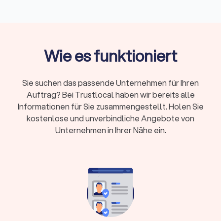
Entsorgung und Einlagerung
Kosten:
Umzugshelfer 25-40 €/Stunde,
Möbelpacker 30-50 €/Stunde, LKW mit Fahrer
Wie es funktioniert
50-100 €/Stunde
Preismodelle:
Festpreis bei klarem Umfang oder
Stundenlohn bei kleineren, flexiblen Umzügen
Sie suchen das passende Unternehmen für Ihren
Zusatzkosten:
Lange Tragewege, Etagen ohne
Auftrag? Bei Trustlocal haben wir bereits alle
Aufzug, Wochenend- und Feiertagszuschläge,
Informationen für Sie zusammengestellt. Holen Sie
Spezialtransporte
kostenlose und unverbindliche Angebote von
Unternehmen in Ihrer Nähe ein.
Kurzfristige Buchung:
Oft ab 48-72 Stunden
möglich, größere Umzüge benötigen 2-4 Wochen
Vorlauf
Trustlocal hilft: Vergleichen Sie bis zu vier
Angebote, prüfen Sie Bewertungen und buchen
Sie direkt