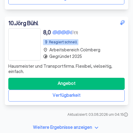
Mont
10
.
Jörg Bühl
8,0
(1)
Reagiert schnell
Arbeitsbereich Colmberg
place
Gegründet 2025
timelapse
Hausmeister und Transportfirma. Flexibel, vielseitig,
einfach.
Angebot
Verfügbarkeit
Aktualisiert: 03.08.2026 um 04:15
info
keyboard_arrow_down
Weitere Ergebnisse anzeigen