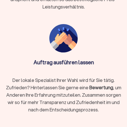
Aufstellen der Schilder
Leistungsverhältnis.
Entsorgung & Reinigung:
besenreine Übergabe der alten
Wohnung
Einlagerung:
kurzfristig oder länger bei Überschneidung
von Terminen
Verpackungsmaterial:
stabile Kartons, Kleiderboxen,
Schutzfolien, Matratzenhüllen
Auftrag ausführen lassen
Info:
Ist Reinigung nicht im Angebot des
Umzugsunternehmens enthalten, kann eine
spezialisierte Reinigungsfirma ebenfalls die
Der lokale Spezialist Ihrer Wahl wird für Sie tätig.
Endreinigung durchführen. Bei engen Terminen,
Zufrieden? Hinterlassen Sie gerne eine
Bewertung
, um
vielen empfindlichen Gegenständen, hohen Etagen,
Anderen Ihre Erfahrung mitzuteilen. Zusammen sorgen
eingeschränkten Parkmöglichkeiten oder
wir so für mehr Transparenz und Zufriedenheit im und
beruflicher Belastung empfiehlt sich ein
nach dem Entscheidungsprozess.
professionelles Rundum-Paket.