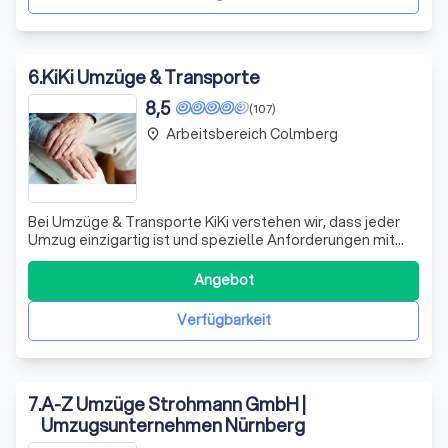
6
.
KiKi Umzüge & Transporte
8,5
(107)
Arbeitsbereich Colmberg
place
Bei Umzüge & Transporte KiKi verstehen wir, dass jeder
Umzug einzigartig ist und spezielle Anforderungen mit
sich bringt. Mit jahrzehntelanger Erfahrung in der Branche
bieten wir Ihnen einen umfassenden Service, der von
Angebot
privaten Haushaltsverlagerungen bis hin zu komplexen
Firmenumzügen reicht. Unser
Verfügbarkeit
7
.
A-Z Umzüge Strohmann GmbH |
Umzugsunternehmen Nürnberg