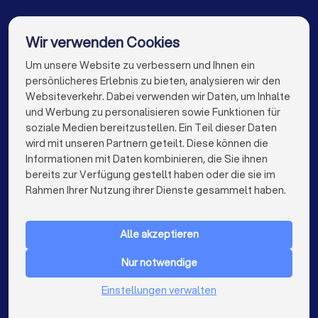
Umzugsunternehmen in Berlin
Umzugsunternehmen in Hamburg
Wir verwenden Cookies
Umzugsunternehmen in München
Um unsere Website zu verbessern und Ihnen ein
Die besten Umzugsunternehmen für Sie
persönlicheres Erlebnis zu bieten, analysieren wir den
Umzugsunternehmen in Köln
Websiteverkehr. Dabei verwenden wir Daten, um Inhalte
info@trustlocal.de
und Werbung zu personalisieren sowie Funktionen für
Umzugsunternehmen in Frankfurt am Main
soziale Medien bereitzustellen. Ein Teil dieser Daten
wird mit unseren Partnern geteilt. Diese können die
Umzugsunternehmen in Stuttgart
Informationen mit Daten kombinieren, die Sie ihnen
bereits zur Verfügung gestellt haben oder die sie im
Umzugsunternehmen in Düsseldorf
keyboard_arrow_down
FÜR PRIVATPERSONEN
Rahmen Ihrer Nutzung ihrer Dienste gesammelt haben.
Umzugsunternehmen in Dortmund
keyboard_arrow_down
FÜR FIRMEN
Umzugsunternehmen in Essen
Alle akzeptieren
keyboard_arrow_down
ÜBER TRUSTLOCAL
Umzugsunternehmen in Bremen
Nur notwendige
LAND
Niederlande
Einstellungen verwalten
Umzugsunternehmen in Dresden
Belgien
Deutschland