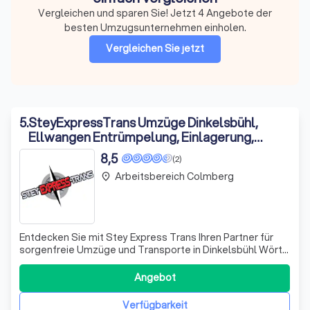
Vergleichen und sparen Sie! Jetzt 4 Angebote der
besten Umzugsunternehmen einholen.
Vergleichen Sie jetzt
5
.
SteyExpressTrans Umzüge Dinkelsbühl,
Ellwangen Entrümpelung, Einlagerung,
Möbelmontage
8,5
(2)
Arbeitsbereich Colmberg
place
Entdecken Sie mit Stey Express Trans Ihren Partner für
sorgenfreie Umzüge und Transporte in Dinkelsbühl Wört
Ellwangen und darüber hinaus. Unser engagiertes Team
bringt nicht nur umfassende Erfahrung in der Branche mit,
Angebot
sondern auch eine Leidenschaft für detailorientierte und
kundenfokussierte Serv
Verfügbarkeit