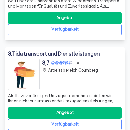
Seit über drei Jahrzehnten steht Wiedemann Transporte
und Montagen für Qualität und Zuverlässigkeit. Als
familiengeführtes Unternehmen legen wir größten Wert
auf die Zufriedenheit unserer Kunden und
Angebot
Geschäftspartner. Unsere Spezialisierung umfasst
Transporte und Montagen aller Art, einschließlich La
Verfügbarkeit
3
.
Tida transport und Dienstleistungen
8,7
(63)
Arbeitsbereich Colmberg
place
Als Ihr zuverlässiges Umzugsunternehmen bieten wir
Ihnen nicht nur umfassende Umzugsdienstleistungen,
sondern auch flexible Kleintransporte an. Egal, ob Sie
während eines Umzugs, einer Entrümpelung oder für den
Angebot
Transport kleiner Gegenstände Unterstützung benötigen
– wir sind für Sie da! Unser engagi
Verfügbarkeit