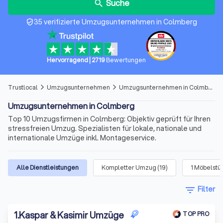
Suche
search
35 verifizierte Umzugsunternehmen in Colmberg
verified_user
Hervorragend
|
2719
Bewertungen
Trustlocal
Umzugsunternehmen
Umzugsunternehmen in Colmberg
arrow_forward_ios
arrow_forward_ios
Umzugsunternehmen in Colmberg
Top 10 Umzugsfirmen in Colmberg: Objektiv geprüft für Ihren
stressfreien Umzug. Spezialisten für lokale, nationale und
internationale Umzüge inkl. Montageservice.
Alle Dienstleistungen
Kompletter Umzug
(
19
)
1 Möbelstü
filter_list
Filter
1
.
Kaspar & Kasimir Umzüge
TOP PRO