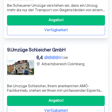
Bei Scheuerer Umzüge verstehen wir, dass ein Umzug
mehr als nur der Transport von Gegenständen von einem
Ort zum anderen ist. Seit 1996 sind wir Ihr zuverlässiger
Partner für professionelle Umzugsdienstleistungen. Als
Angebot
familiengeführtes Unternehmen legen wir großen Wert
auf Zuverlässigkeit, Professio
Verfügbarkeit
9
.
Umzüge Schleicher GmbH
8,4
(38)
Arbeitsbereich Colmberg
place
Bei Umzüge Schleicher, Ihrem anerkannten AMÖ-
Fachbetrieb, stehen wir Ihnen mit umfassender Expertise
und maßgeschneiderten Lösungen zur Seite. Unser
Angebot umfasst die gesamte Palette an
Angebot
Umzugsdienstleistungen – von der sorgfältigen Planung
über den sicheren Transport bis hin zur fachgerechten
Verfügbarkeit