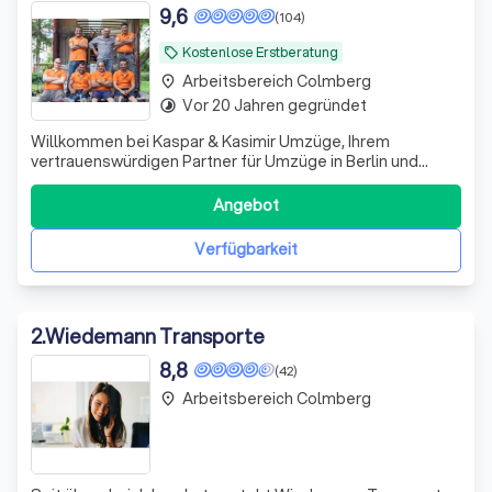
9,6
(104)
Kostenlose Erstberatung
local_offer
Arbeitsbereich Colmberg
place
Vor 20 Jahren gegründet
timelapse
Willkommen bei Kaspar & Kasimir Umzüge, Ihrem
vertrauenswürdigen Partner für Umzüge in Berlin und
darüber hinaus. Als Familienunternehmen mit über 18
Jahren Erfahrung verstehen wir die Herausforderungen
Angebot
und Bedürfnisse, die mit einem Umzug verbunden sind.
Unser Ziel ist es, Ihnen einen reibungslosen
Verfügbarkeit
2
.
Wiedemann Transporte
8,8
(42)
Arbeitsbereich Colmberg
place