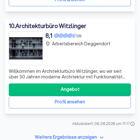
10
.
Architekturbüro Witzlinger
8,1
(8)
Arbeitsbereich Deggendorf
place
Willkommen im Architekturbüro Witzlinger, wo wir seit
über 30 Jahren moderne Architektur mit Funktionalität
vereinen. Wir zeichnen uns durch höchste Maßstäbe in der
Objektplanung aus und realisieren eine Vielzahl von
Angebot
Projekten, von Sanierungsmaßnahmen bis hin zu
Neubauten. Unser engagiertes Team aus
Profil ansehen
Aktualisiert: 06.08.2026 um 11:17
info
keyboard_arrow_down
Weitere Ergebnisse anzeigen