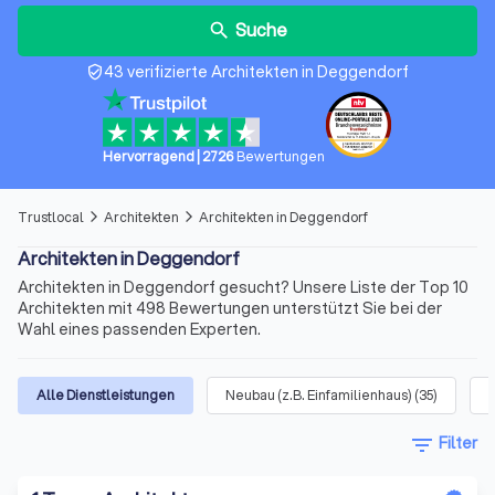
Suche
search
43 verifizierte Architekten in Deggendorf
verified_user
Hervorragend
|
2726
Bewertungen
Trustlocal
Architekten
Architekten in Deggendorf
arrow_forward_ios
arrow_forward_ios
Architekten in Deggendorf
Architekten in Deggendorf gesucht? Unsere Liste der Top 10
Architekten mit 498 Bewertungen unterstützt Sie bei der
Wahl eines passenden Experten.
Alle Dienstleistungen
Neubau (z.B. Einfamilienhaus)
(
35
)
filter_list
Filter