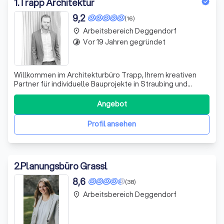
1
.
Trapp Architektur
9,2
(16)
Arbeitsbereich Deggendorf
place
Vor 19 Jahren gegründet
timelapse
Willkommen im Architekturbüro Trapp, Ihrem kreativen
Partner für individuelle Bauprojekte in Straubing und
Umgebung. Ich plane mit Leidenschaft und Expertise für
Bauherren aus dem Landkreis Straubing-Bogen und
Angebot
darüber hinaus. Ob Einfamilienhaus, modernes
Bürogebäude oder innovative Tinyhouses – ich
Profil ansehen
2
.
Planungsbüro Grassl
8,6
(38)
Arbeitsbereich Deggendorf
place