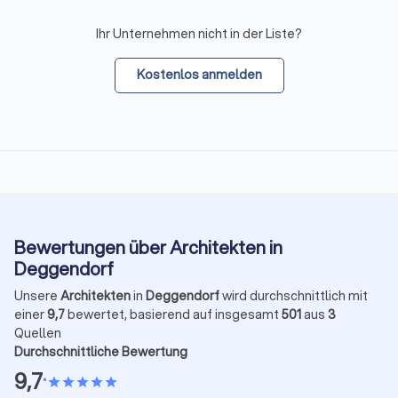
Ihr Unternehmen nicht in der Liste?
Kostenlos anmelden
Bewertungen über Architekten in
Deggendorf
Unsere
Architekten
in
Deggendorf
wird durchschnittlich mit
einer
9,7
bewertet, basierend auf insgesamt
501
aus
3
Quellen
Durchschnittliche Bewertung
9,7
•
star
star
star
star
star