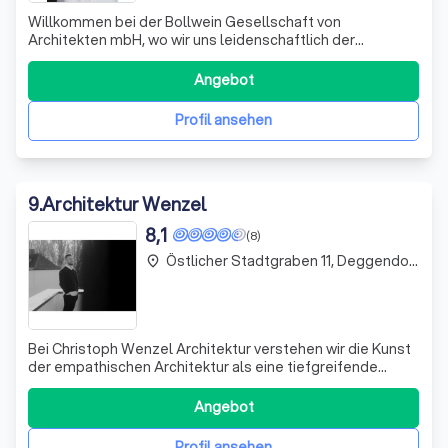
Willkommen bei der Bollwein Gesellschaft von
Architekten mbH, wo wir uns leidenschaftlich der
Gestaltung und Planung von Hochbauten widmen. Mit
über zwei Jahrzehnten Erfahrung in der Architektur und
Angebot
Stadtplanung zeichnen wir uns durch hohe
Entwurfsqualität und fachliche Kompetenz aus. Unser
Profil ansehen
Team beg
9
.
Architektur Wenzel
8,1
(8)
Östlicher Stadtgraben 11, Deggendorf
place
Bei Christoph Wenzel Architektur verstehen wir die Kunst
der empathischen Architektur als eine tiefgreifende
Fähigkeit, die Bedürfnisse und Emotionen unserer
Bauherren nachzuvollziehen. Wir glauben, dass
Angebot
Architektur mehr ist als nur das Errichten von Gebäuden;
sie ist ein Ausdruck von Identität und
Profil ansehen