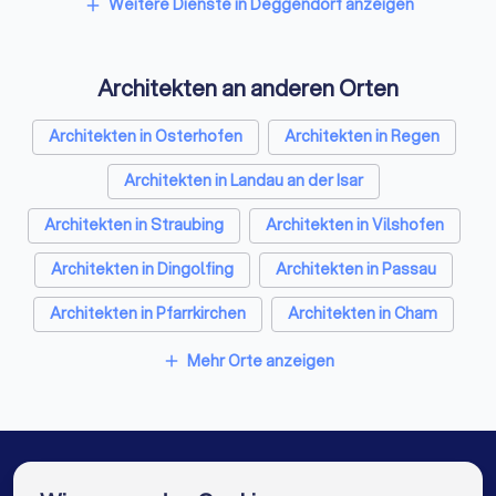
Hausmeisterservices in Deggendorf
Weitere Dienste in Deggendorf anzeigen
add
Schreiner in Deggendorf
Architekten an anderen Orten
Rohrreinigungsbetriebe in Deggendorf
Architekten in Osterhofen
Architekten in Regen
Architekten in Landau an der Isar
Architekten in Straubing
Architekten in Vilshofen
Architekten in Dingolfing
Architekten in Passau
Architekten in Pfarrkirchen
Architekten in Cham
Architekten in Waldkirchen
Architekten in Berlin
Mehr Orte anzeigen
add
Architekten in Hamburg
Architekten in München
Architekten in Köln
Architekten in Frankfurt am Main