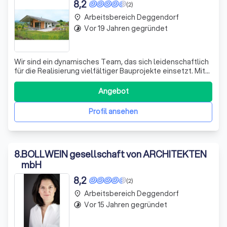
8,2
(2)
Arbeitsbereich Deggendorf
place
Vor 19 Jahren gegründet
timelapse
Wir sind ein dynamisches Team, das sich leidenschaftlich
für die Realisierung vielfältiger Bauprojekte einsetzt. Mit
einem breiten Spektrum an Fachkompetenzen suchen wir
nach Verstärkung in den Bereichen Architektur,
Angebot
Bauingenieurwesen, Bautechnik, Bauzeichnung und
Bauleitung. Unsere Projekte reichen
Profil ansehen
8
.
BOLLWEIN gesellschaft von ARCHITEKTEN
mbH
8,2
(2)
Arbeitsbereich Deggendorf
place
Vor 15 Jahren gegründet
timelapse