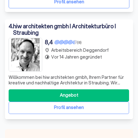
Profil ansehen
4
.
hiw architekten gmbh I Architekturbüro I
Straubing
8,4
(8)
Arbeitsbereich Deggendorf
place
Vor 14 Jahren gegründet
timelapse
Willkommen bei hiw architekten gmbh, Ihrem Partner für
kreative und nachhaltige Architektur in Straubing. Wir
gestalten nicht nur Bürogebäude, Gewerbe- und
Industriebauten, sondern auch Wohnhäuser, Schulen und
Angebot
kommunale Projekte. Unser Ansatz basiert auf einem
ständigen Dialog mit unseren Bauherren,
Profil ansehen