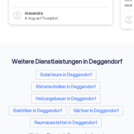
desha
dass 
Alexandra
account_circle
auszu
account_circl
6. Aug.
auf
Trustpilot
weite
Rückm
entsc
Etwas
Auffi
Weitere Dienstleistungen in Deggendorf
Solarteure in Deggendorf
Klimatechniker in Deggendorf
Heizungsbauer in Deggendorf
Elektriker in Deggendorf
Gärtner in Deggendorf
Raumausstatter in Deggendorf