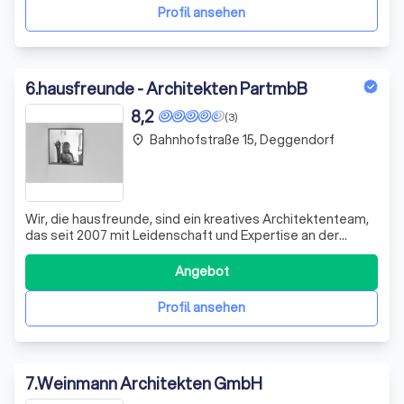
Apotheke perfekt abrunden. Unser Fo
Profil ansehen
6
.
hausfreunde - Architekten PartmbB
8,2
(3)
Bahnhofstraße 15, Deggendorf
place
Wir, die hausfreunde, sind ein kreatives Architektenteam,
das seit 2007 mit Leidenschaft und Expertise an der
Gestaltung von Lebensräumen arbeitet. Unsere Reise
begann in der Küche von Daniela Engelmann in Passau, und
Angebot
seitdem haben wir uns zu einer angesehenen
Architektengesellschaft entwickelt, die
Profil ansehen
7
.
Weinmann Architekten GmbH