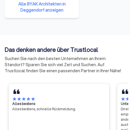
Büroverzeichnis,
Alle BYAK Architekten in
Stadtplanerliste,
Deggendorf anzeigen
Energieberaterverzeichnis...
Viele Architekten sind auch als
Sachverständige tätig. Das heißt,
dass ihre besondere Sachkunde,
ihre Fähigkeit Gutachten zu
erstellen und ihre
Das denken andere über Trustlocal
Glaubwürdigkeit von einem
unabhängigen Gremium geprüft
Suchen Sie nach den besten Unternehmen an Ihrem
worden sind.
Standort? Sparen Sie sich viel Zeit und Suchen. Auf
Trustlocal finden Sie einen passenden Partner in Ihrer Nähe!
star
star
star
star
star
star
sta
Alles bestens
Unter
Alles bestens, schnelle Rückmeldung.
Direk
empfa
ander
aus t
zurüc