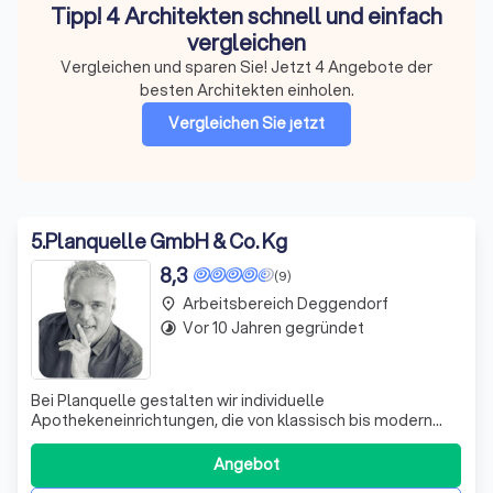
Tipp! 4 Architekten schnell und einfach
vergleichen
Vergleichen und sparen Sie! Jetzt 4 Angebote der
besten Architekten einholen.
Vergleichen Sie jetzt
5
.
Planquelle GmbH & Co. Kg
8,3
(9)
Arbeitsbereich Deggendorf
place
Vor 10 Jahren gegründet
timelapse
Bei Planquelle gestalten wir individuelle
Apothekeneinrichtungen, die von klassisch bis modern
reichen und präzise auf Ihre Bedürfnisse abgestimmt sind.
Wir entwickeln durchdachte Einrichtungskonzepte, die
Angebot
nicht nur funktional sind, sondern auch das Ambiente Ihrer