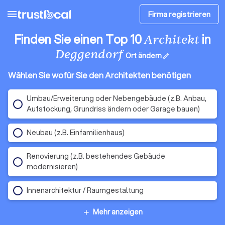
menu
Firma registrieren
Finden Sie einen Top 10
in
Architekt
Deggendorf
Ort ändern
edit
Wählen Sie wofür Sie den Architekten benötigen
Umbau/Erweiterung oder Nebengebäude (z.B. Anbau,
Aufstockung, Grundriss ändern oder Garage bauen)
Neubau (z.B. Einfamilienhaus)
Renovierung (z.B. bestehendes Gebäude
modernisieren)
Innenarchitektur / Raumgestaltung
Mehr anzeigen
add