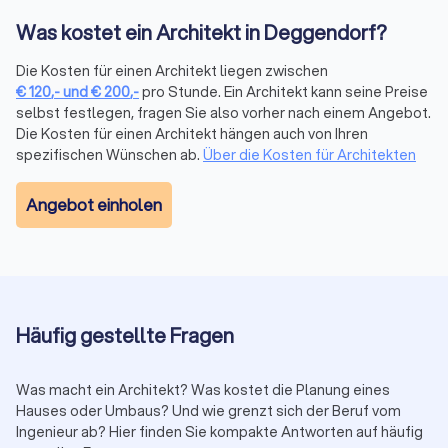
sind meist bei einer Kammer oder Fachvereinigung, wie z. B.
beim Bundesarchitektenkammer.
Was kostet ein Architekt in Deggendorf?
Trustlocal weist solche Mitgliedschaften transparent aus. So
erkennen Sie auf einen Blick, ob ein Architekt offiziell
Die Kosten für einen Architekt liegen zwischen
eingetragen ist und nach den geltenden Berufsstandards
€
120
,-
und
€
200
,-
pro Stunde. Ein Architekt kann seine Preise
arbeitet. Bei Trustlocal überprüfen wir die Registrierung aller
selbst festlegen, fragen Sie also vorher nach einem Angebot.
Die Kosten für einen Architekt hängen auch von Ihren
Anbieter. So stellen wir sicher, dass nur professionelle
spezifischen Wünschen ab.
Über die Kosten für Architekten
Architekten gelistet sind.
Angebot einholen
Jetzt Angebote vergleichen und Architekten
in Deggendorf beauftragen
Beginnen Sie Ihr Projekt mit den besten Fachleuten aus Ihrer
Region. Auf Trustlocal können Sie Preise, Leistungen und
Bewertungen übersichtlich an einem Ort vergleichen.
Häufig gestellte Fragen
Ihre Vorteile mit Trustlocal:
Top 10 Bestenliste:
auf Basis objektiver
Qualitätskriterien
Was macht ein Architekt? Was kostet die Planung eines
Einfache Filterfunktion:
nach Spezialisierung,
Hauses oder Umbaus? Und wie grenzt sich der Beruf vom
Qualitätssiegeln und Projekttyp
Ingenieur ab? Hier finden Sie kompakte Antworten auf häufig
Bewertungen aus verschiedenen Plattformen