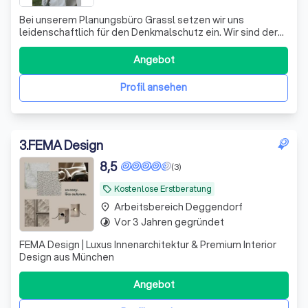
Bei unserem Planungsbüro Grassl setzen wir uns
leidenschaftlich für den Denkmalschutz ein. Wir sind der
Überzeugung, dass es unsere Pflicht ist, das Erbe
vergangener Generationen zu bewahren und für
Angebot
zukünftige Generationen zu erhalten. Mit einem tiefen
Verständnis für historische Bauwerke haben wir
Profil ansehen
3
.
FEMA Design
8,5
(3)
Kostenlose Erstberatung
local_offer
Arbeitsbereich Deggendorf
place
Vor 3 Jahren gegründet
timelapse
FEMA Design | Luxus Innenarchitektur & Premium Interior
Design aus München
Angebot