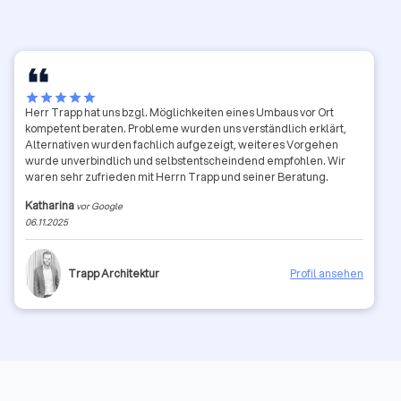
star
star
star
star
star
Herr Trapp hat uns bzgl. Möglichkeiten eines Umbaus vor Ort
kompetent beraten. Probleme wurden uns verständlich erklärt,
Alternativen wurden fachlich aufgezeigt, weiteres Vorgehen
wurde unverbindlich und selbstentscheindend empfohlen. Wir
waren sehr zufrieden mit Herrn Trapp und seiner Beratung.
Katharina
vor Google
06.11.2025
Trapp Architektur
Profil ansehen