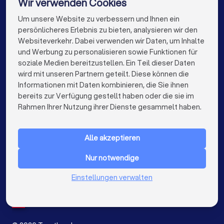
Wir verwenden Cookies
Architekten in Stuttgart
Architekten in Düsseldorf
Um unsere Website zu verbessern und Ihnen ein
Die besten Architekten für Sie
persönlicheres Erlebnis zu bieten, analysieren wir den
Architekten in Dortmund
Architekten in Essen
Websiteverkehr. Dabei verwenden wir Daten, um Inhalte
info@trustlocal.de
und Werbung zu personalisieren sowie Funktionen für
Architekten in Bremen
Architekten in Nürnberg
soziale Medien bereitzustellen. Ein Teil dieser Daten
wird mit unseren Partnern geteilt. Diese können die
Architekten in Dresden
Architekten in Hannover
Informationen mit Daten kombinieren, die Sie ihnen
bereits zur Verfügung gestellt haben oder die sie im
Architekten in Leipzig
Architekten in Duisburg
keyboard_arrow_down
FÜR PRIVATPERSONEN
Rahmen Ihrer Nutzung ihrer Dienste gesammelt haben.
Architekten in Bochum
Architekten in Wuppertal
keyboard_arrow_down
FÜR FIRMEN
Architekten in Bielefeld
Architekten in Bonn
Alle akzeptieren
keyboard_arrow_down
ÜBER TRUSTLOCAL
Architekten in Münster
Architekten in der Nähe
Nur notwendige
LAND
Niederlande
Einstellungen verwalten
Belgien
Deutschland
Spanien