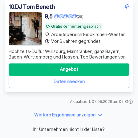
10
.
DJ Tom Beneth
9,5
(26)
Gratis Kennenlerngespräch
local_offer
Arbeitsbereich Feldkirchen-Westerham
place
Vor 6 Jahren gegründet
timelapse
Hochzeits-DJ für Würzburg, Mainfranken, ganz Bayern,
Baden-Württemberg und Hessen. Top Bewertungen von
zufriedenen Kunden. Internationale Expertise (Engl.,
Portug.). Jetzt Wunschtermin anfragen!
Angebot
Daten checken
Aktualisiert: 07.08.2026 um 07:31
info
keyboard_arrow_down
Weitere Ergebnisse anzeigen
Ihr Unternehmen nicht in der Liste?