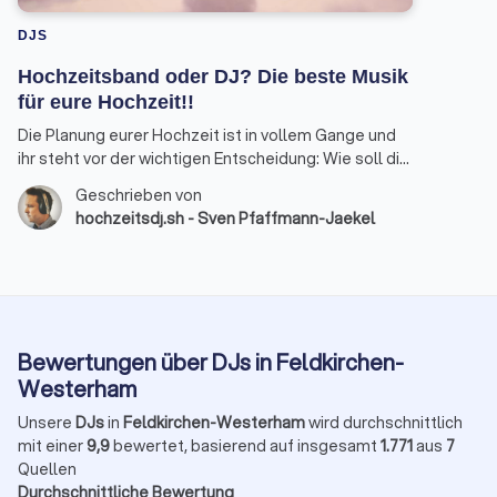
DJS
Hochzeitsband oder DJ? Die beste Musik
für eure Hochzeit!!
Die Planung eurer Hochzeit ist in vollem Gange und
ihr steht vor der wichtigen Entscheidung: Wie soll die
musikalische Untermalung eures großen Tages
Geschrieben von
aussehen? Hochzeitsband oder DJ? Als erfahrener
hochzeitsdj.sh - Sven Pfaffmann-Jaekel
Hochzeits-DJ möchte ich euch mit diesem Beitrag
einen umfassenden Überblick geben und euch bei
der Wahl der passenden musikalischen Begleitung
unterstützen.
Bewertungen über DJs in Feldkirchen-
Westerham
Unsere
DJs
in
Feldkirchen-Westerham
wird durchschnittlich
mit einer
9,9
bewertet, basierend auf insgesamt
1.771
aus
7
Quellen
Durchschnittliche Bewertung