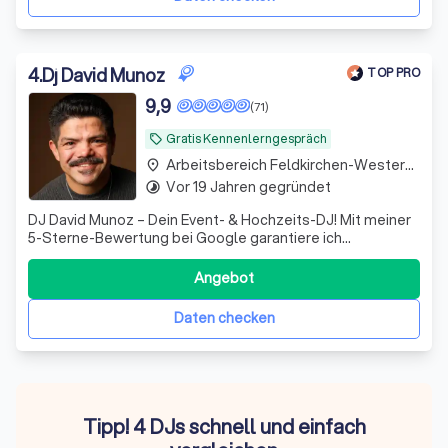
4
.
Dj David Munoz
TOP PRO
9,9
(71)
Gratis Kennenlerngespräch
local_offer
Arbeitsbereich Feldkirchen-Westerham
place
Vor 19 Jahren gegründet
timelapse
DJ David Munoz – Dein Event- & Hochzeits-DJ! Mit meiner
5-Sterne-Bewertung bei Google garantiere ich
einzigartige Momente und eine perfekte Stimmung für
Ihre Veranstaltung.
Angebot
Daten checken
Tipp! 4 DJs schnell und einfach