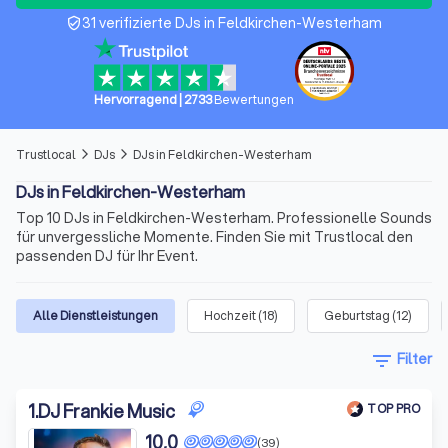
31 verifizierte DJs in Feldkirchen-Westerham
verified_user
Hervorragend
|
2733
Bewertungen
Trustlocal
DJs
DJs in Feldkirchen-Westerham
arrow_forward_ios
arrow_forward_ios
DJs in Feldkirchen-Westerham
Top 10 DJs in Feldkirchen-Westerham. Professionelle Sounds
für unvergessliche Momente. Finden Sie mit Trustlocal den
passenden DJ für Ihr Event.
Alle Dienstleistungen
Hochzeit
(
18
)
Geburtstag
(
12
)
filter_list
Filter
1
.
DJ Frankie Music
TOP PRO
10,0
(39)