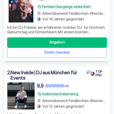
Perfekte Übergänge-beste Wahl
local_offer
Arbeitsbereich Feldkirchen-Westerham
place
Vor 14 Jahren gegründet
timelapse
Ich bin DJ Frankie, ein erfahrener mobiler-DJ. für Hochzeit,
Geburtstag und Firmenfeiern Mit einem breiten
Repertoire von Charts bis Schlager sorge ich für
unvergessliche Feiern . Mit High-End-Anlage
Angebot
Daten checken
2
.
New Inside | DJ aus München für
TOP
PRO
Events
9,9
(35)
Kostenlose Erstberatung
local_offer
Arbeitsbereich Feldkirchen-Westerham
place
Vor 12 Jahren gegründet
timelapse