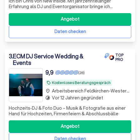
Ich bin Chris von New Inside. Mit jahrzehntelanger
Erfahrung als DJ und Eventorganisator bringe ich
Leidenschaft und Expertise mit, um Ihre Visionen
Wirklichkeit werden zu lassen.
Angebot
Daten checken
3
.
ECM DJ Service Wedding &
TOP
PRO
Events
9,9
(28)
Kostenloses Beratungsgespräch
local_offer
Arbeitsbereich Feldkirchen-Westerham
place
Vor 12 Jahren gegründet
timelapse
Hochzeits‑DJ & Foto Duo – Musik & Fotografie aus einer
Hand für Hochzeiten, Firmenfeiern & Abschlussbälle
Angebot
Daten checken