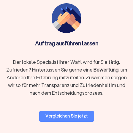
üblich, die bei Hochzeiten, Firmenfeiern oder Geburtstagen
auftreten. Sie bringen meist ein Komplettpaket mit:
PA-Anlage (Lautsprecher + Subwoofer)
Mischpult & DJ-Controller
Lichttechnik
Mikrofone
Verkabelung und ggf. Stative
Auftrag ausführen lassen
In einigen Fällen kann der DJ auf vorhandenes Equipment
zurückgreifen. Das betrifft feste Locations wie Clubs und
größere Eventlocations. Wichtig ist in jedem Fall eine
Der lokale Spezialist Ihrer Wahl wird für Sie tätig.
vorherige Absprache über die technischen Voraussetzungen.
Zufrieden? Hinterlassen Sie gerne eine
Bewertung
, um
Anderen Ihre Erfahrung mitzuteilen. Zusammen sorgen
Beachten Sie:
Wenn der Kunde Technik stellt,
wir so für mehr Transparenz und Zufriedenheit im und
übernimmt der DJ in der Regel keine Verantwortung für
nach dem Entscheidungsprozess.
deren Funktion.
Vergleichen Sie jetzt
Vertrauen Sie auf Trustlocal für DJs in
Feldkirchen-Westerham