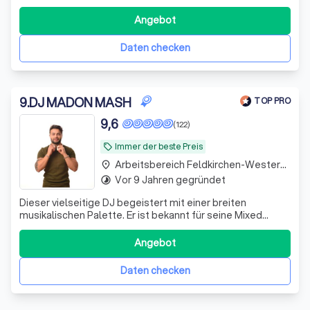
Firmen-Events in und um München, aber auch
deutschland- und europaweit. Mit über 10 Jahren
Angebot
Erfahrung auf verschiedensten Veranstaltungen, habe ich
mir einen umfangreiches Musikrepertoire aufgebaut, wel
Daten checken
9
.
DJ MADON MASH
TOP PRO
9,6
(122)
Immer der beste Preis
local_offer
Arbeitsbereich Feldkirchen-Westerham
place
Vor 9 Jahren gegründet
timelapse
Dieser vielseitige DJ begeistert mit einer breiten
musikalischen Palette. Er ist bekannt für seine Mixed
Music Sets und eigenen Mashups.
Angebot
Daten checken