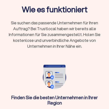
Vielleicht haben Sie sich schon einmal gefragt, was die
Wie es funktioniert
Abkürzung „DJ" bedeutet. DJ steht für
„Diskjockey"
und
bezeichnet einen Künstler, der Musik auflegt und mischt. Das
DJ-Pult und das Mischpult sind seine Werkzeuge, um
Sie suchen das passende Unternehmen für Ihren
nahtlose Übergänge zwischen den Tracks zu schaffen.
Auftrag? Bei Trustlocal haben wir bereits alle
Neben dem klassischen Auflegen bietet ein DJ in
Feldkirchen-Westerham häufig auch folgende Leistungen an:
Informationen für Sie zusammengestellt. Holen Sie
kostenlose und unverbindliche Angebote von
Unternehmen in Ihrer Nähe ein.
→
Licht- und Tontechnik
→
Moderation
→
individuelle Playlists
→
Beratung zur Musikplanung
→
Live-Mixing
→
Auf- und Abbau der Ausrüstung
Finden Sie die besten Unternehmen in Ihrer
Region