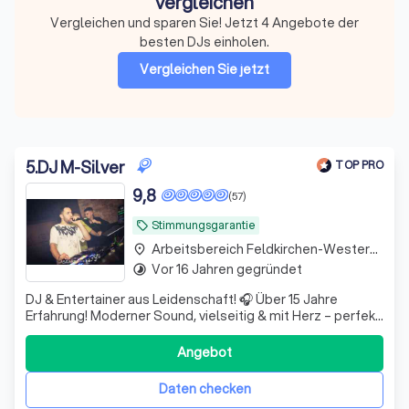
vergleichen
Vergleichen und sparen Sie! Jetzt 4 Angebote der
besten DJs einholen.
Vergleichen Sie jetzt
5
.
DJ M-Silver
TOP PRO
9,8
(57)
Stimmungsgarantie
local_offer
Arbeitsbereich Feldkirchen-Westerham
place
Vor 16 Jahren gegründet
timelapse
DJ & Entertainer aus Leidenschaft! 🎧 Über 15 Jahre
Erfahrung! Moderner Sound, vielseitig & mit Herz – perfekt
für jede Feier. Für jung und alt, mit Veranstaltungstechnik
für die beste Party.
Angebot
Daten checken