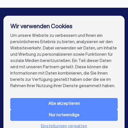
DJs in Hamburg
DJs in München
DJs in Köln
DJs in Frankfurt am Main
DJs in Stuttgart
DJs in Düsseldorf
DJs in Dortmund
Wir verwenden Cookies
DJs in Essen
DJs in Bremen
DJs in Nürnberg
Um unsere Website zu verbessern und Ihnen ein
Die besten DJs für Sie
persönlicheres Erlebnis zu bieten, analysieren wir den
DJs in Dresden
DJs in Hannover
DJs in Leipzig
Websiteverkehr. Dabei verwenden wir Daten, um Inhalte
info@trustlocal.de
und Werbung zu personalisieren sowie Funktionen für
DJs in Duisburg
DJs in Bochum
soziale Medien bereitzustellen. Ein Teil dieser Daten
wird mit unseren Partnern geteilt. Diese können die
DJs in Wuppertal
DJs in Bielefeld
DJs in Bonn
Informationen mit Daten kombinieren, die Sie ihnen
bereits zur Verfügung gestellt haben oder die sie im
DJs in Münster
DJs in der Nähe
keyboard_arrow_down
FÜR PRIVATPERSONEN
Rahmen Ihrer Nutzung ihrer Dienste gesammelt haben.
keyboard_arrow_down
FÜR FIRMEN
Alle akzeptieren
keyboard_arrow_down
ÜBER TRUSTLOCAL
Nur notwendige
LAND
Niederlande
Einstellungen verwalten