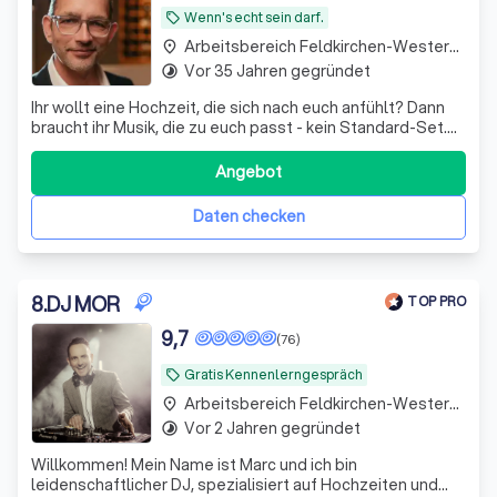
Wenn's echt sein darf.
local_offer
Arbeitsbereich Feldkirchen-Westerham
place
Vor 35 Jahren gegründet
timelapse
Ihr wollt eine Hochzeit, die sich nach euch anfühlt? Dann
braucht ihr Musik, die zu euch passt - kein Standard-Set.
Stilvoll, kreativ und mit Gespür für euch und den Moment.
Angebot
Daten checken
8
.
DJ MOR
TOP PRO
9,7
(76)
Gratis Kennenlerngespräch
local_offer
Arbeitsbereich Feldkirchen-Westerham
place
Vor 2 Jahren gegründet
timelapse
Willkommen! Mein Name ist Marc und ich bin
leidenschaftlicher DJ, spezialisiert auf Hochzeiten und