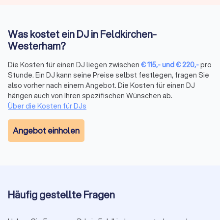
Mit Trustlocal wird die Suche nach dem idealen DJ zum
Kinderspiel. Wir ermitteln eine Liste der
Top 10 DJs in
Feldkirchen-Westerham
. Alle von uns gelisteten Experten
Was kostet ein DJ in Feldkirchen-
sind geprüft und unzuverlässige Anbieter werden konsequent
entfernt. Filtern Sie bequem nach Entfernung, Anlass oder
Westerham?
Verfügbarkeit und blättern Sie durch
gebündelte
Bewertungen von echten Kunden
Die Kosten für einen DJ liegen zwischen
. Geben Sie einfach Ihre
€
115
,-
und
€
220
,-
pro
Stunde. Ein DJ kann seine Preise selbst festlegen, fragen Sie
Anforderungen ein und erhalten Sie innerhalb kürzester Zeit
also vorher nach einem Angebot. Die Kosten für einen DJ
kostenlos und unverbindlich vier Angebote
von DJs in
hängen auch von Ihren spezifischen Wünschen ab.
Feldkirchen-Westerham.
Über die Kosten für DJs
Angebot einholen
Den perfekten DJ in
Feldkirchen-Westerham finden
Vergleichen Sie mit Trustlocal bis zu vier
unverbindliche Angebote von geprüften DJs in
Häufig gestellte Fragen
Ihrer Nähe. Kostenlos, transparent und auf Basis
echter Kundenbewertungen.