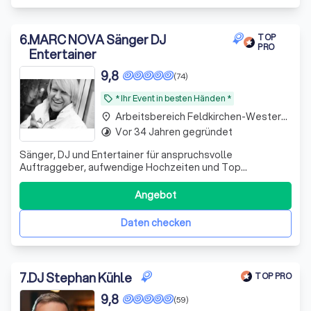
6
.
MARC NOVA Sänger DJ
TOP
PRO
Entertainer
9,8
(74)
* Ihr Event in besten Händen *
local_offer
Arbeitsbereich Feldkirchen-Westerham
place
Vor 34 Jahren gegründet
timelapse
Sänger, DJ und Entertainer für anspruchsvolle
Auftraggeber, aufwendige Hochzeiten und Top
Firmenevents * Berufsmusiker seit 1994 * über 3200
erfolgreiche Events * Hi-End Licht und
Angebot
Beschallungstechnik
Daten checken
7
.
DJ Stephan Kühle
TOP PRO
9,8
(59)