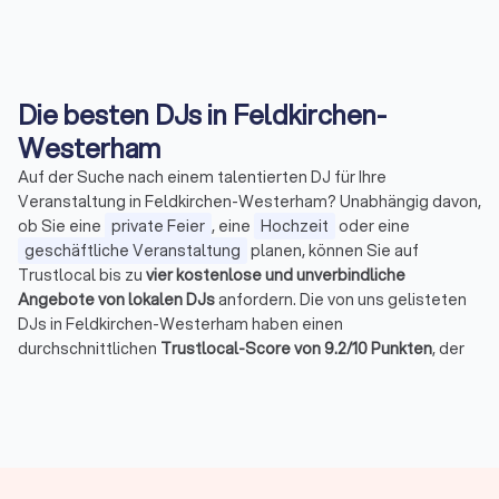
Die besten DJs in Feldkirchen-
Westerham
Auf der Suche nach einem talentierten DJ für Ihre
Veranstaltung in Feldkirchen-Westerham? Unabhängig davon,
ob Sie eine
private Feier
, eine
Hochzeit
oder eine
geschäftliche Veranstaltung
planen, können Sie auf
Trustlocal bis zu
vier kostenlose und unverbindliche
Angebote von lokalen DJs
anfordern. Die von uns gelisteten
DJs in Feldkirchen-Westerham haben einen
durchschnittlichen
Trustlocal-Score von 9.2/10 Punkten
, der
auf
1,048 Bewertungen
basiert.
Was bietet ein DJ in Feldkirchen-Westerham
an?