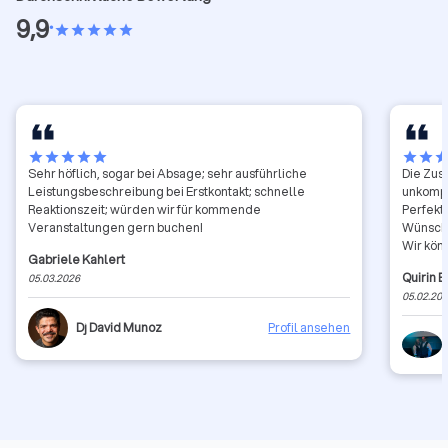
9,9
•
star
star
star
star
star
star
star
star
star
star
star
star
sta
Sehr höflich, sogar bei Absage; sehr ausführliche
Die Zus
Leistungsbeschreibung bei Erstkontakt; schnelle
unkompli
Reaktionszeit; würden wir für kommende
Perfekt
Veranstaltungen gern buchen!
Wünsche
Wir kön
Gabriele Kahlert
Bedanke
Quirin 
05.03.2026
05.02.20
Dj David Munoz
Profil ansehen