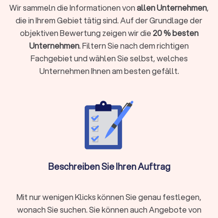
Wir sammeln die Informationen von
allen Unternehmen
,
Einige
professionelle DJs
arbeiten zusätzlich mit Live-
Musikern zusammen oder bieten Entertainment-Extras wie
die in Ihrem Gebiet tätig sind. Auf der Grundlage der
Fotoboxen
an. Auf Trustlocal finden Sie einen für Sie
objektiven Bewertung zeigen wir die
20 % besten
passenden professionellen DJ-Service, der Ihre
Unternehmen
. Filtern Sie nach dem richtigen
Veranstaltung mit dem perfekten Soundtrack untermalt und
Fachgebiet und wählen Sie selbst, welches
für die richtige Stimmung sorgt.
Unternehmen Ihnen am besten gefällt.
Was kostet ein DJ in Feldkirchen-
Westerham?
DJs arbeiten häufig mit
Paketpreisen
. Das bedeutet, Sie
bezahlen pauschal für einen Auftritt von einer bestimmten
Stundenanzahl, zum Beispiel zwei oder acht Stunden.
Beschreiben Sie Ihren Auftrag
Typische DJ-Paketpreise:
DJ-Paketpreise
reichen oft
von
400 € bis 3.000 €
. Im Preis enthalten sind meistens
der Auftritt selbst, grundlegende Ausstattung (z. B.
Mit nur wenigen Klicks können Sie genau festlegen,
Tonanlage, Lichttechnik), sowie Auf- und Abbau. Gegen
wonach Sie suchen. Sie können auch Angebote von
einen Aufpreis erhalten Sie oft Extras wie ein