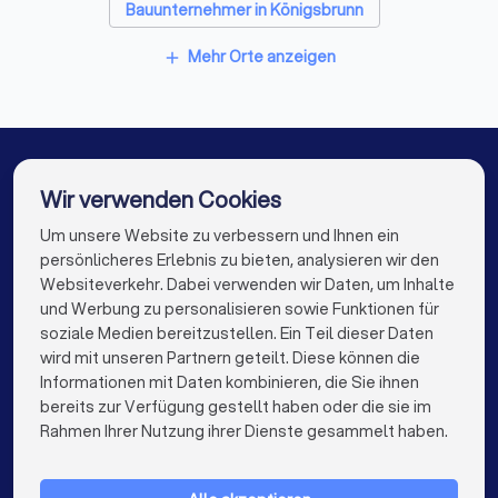
Fensterbauer in Friedberg (Bayern)
Bauunternehmer in Königsbrunn
Bodenleger in Friedberg (Bayern)
Bauunternehmer in Bobingen
Mehr Orte anzeigen
add
Bauunternehmer in Aichach
Bauunternehmer in Meitingen
Bauunternehmer in Schwabmünchen
Wir verwenden Cookies
Bauunternehmer in Schrobenhausen
Um unsere Website zu verbessern und Ihnen ein
Die besten Bauunternehmer für Sie
persönlicheres Erlebnis zu bieten, analysieren wir den
Bauunternehmer in Berlin
Websiteverkehr. Dabei verwenden wir Daten, um Inhalte
info@trustlocal.de
und Werbung zu personalisieren sowie Funktionen für
Bauunternehmer in Hamburg
soziale Medien bereitzustellen. Ein Teil dieser Daten
wird mit unseren Partnern geteilt. Diese können die
Bauunternehmer in München
Informationen mit Daten kombinieren, die Sie ihnen
bereits zur Verfügung gestellt haben oder die sie im
Bauunternehmer in Köln
keyboard_arrow_down
FÜR PRIVATPERSONEN
Rahmen Ihrer Nutzung ihrer Dienste gesammelt haben.
Bauunternehmer in Frankfurt am Main
keyboard_arrow_down
FÜR FIRMEN