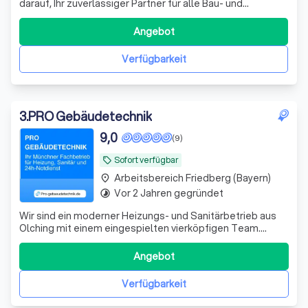
darauf, Ihr zuverlässiger Partner für alle Bau- und
Sanierungsprojekte zu sein. Unser Team, bestehend aus
erfahrenen Bauprofis wie Martin Dengler, Lisa Dengler und
Angebot
Erich Dengler, legt größten Wert auf eine optimale
Vorbereitung und eine kompetente D
Verfügbarkeit
3
.
PRO Gebäudetechnik
9,0
(9)
Sofort verfügbar
local_offer
Arbeitsbereich Friedberg (Bayern)
place
Vor 2 Jahren gegründet
timelapse
Wir sind ein moderner Heizungs- und Sanitärbetrieb aus
Olching mit einem eingespielten vierköpfigen Team.
Unser Leistungsspektrum umfasst Heizungsbau,
Badsanierungen sowie Komplettsanierungen aus einer
Angebot
Hand. Wir stehen für zuverlässige Arbeit, saubere
Ausführung und persönliche Beratung – von der Pl
Verfügbarkeit