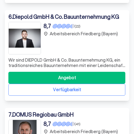
6
.
Diepold GmbH & Co. Bauunternehmung KG
8,7
(22)
Arbeitsbereich Friedberg (Bayern)
place
Wir sind DIEPOLD GmbH & Co. Bauunternehmung KG, ein
traditionsreiches Bauunternehmen mit einer Leidenschaft
für massive, mineralische Bauweisen. Seit unserer
Gründung im Jahr 1955 haben wir uns durch
Angebot
handwerkliches Können und innovative Ansätze einen
hervorragenden Ruf erarbeitet. Unser Ziel ist es,
Verfügbarkeit
7
.
DOMUS Regiobau GmbH
8,7
(41)
Arbeitsbereich Friedberg (Bayern)
place