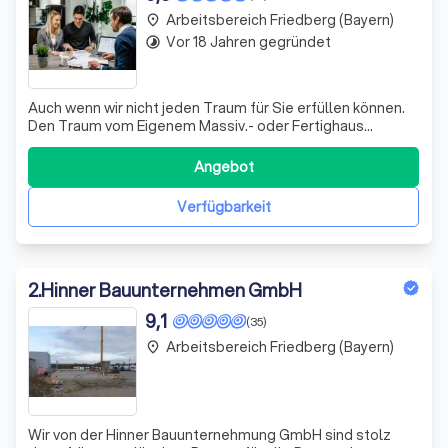
Arbeitsbereich Friedberg (Bayern)
place
Vor 18 Jahren gegründet
timelapse
Auch wenn wir nicht jeden Traum für Sie erfüllen können.
Den Traum vom Eigenem Massiv.- oder Fertighaus
realisieren wir für Sie.
Angebot
Verfügbarkeit
2
.
Hinner Bauunternehmen GmbH
9,1
(35)
Arbeitsbereich Friedberg (Bayern)
place
Wir von der Hinner Bauunternehmung GmbH sind stolz