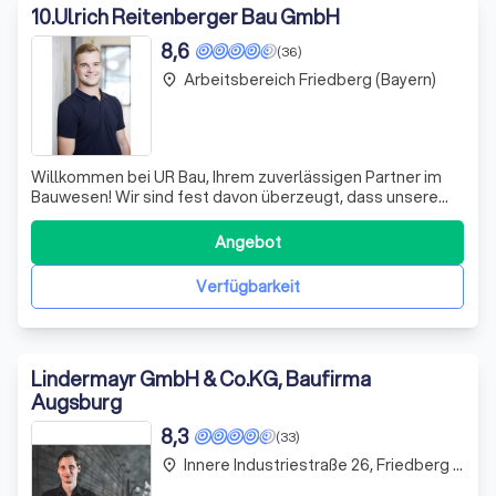
10
.
Ulrich Reitenberger Bau GmbH
8,6
(36)
Arbeitsbereich Friedberg (Bayern)
place
Willkommen bei UR Bau, Ihrem zuverlässigen Partner im
Bauwesen! Wir sind fest davon überzeugt, dass unsere
Mitarbeiter das Herzstück unseres Erfolgs bilden.
Kontinuität, Zuverlässigkeit und Vertrauen sind die
Angebot
Grundpfeiler, auf denen wir unsere Zusammenarbeit mit
Ihnen aufbauen. Unser Leitgedanke „Me
Verfügbarkeit
Lindermayr GmbH & Co.KG, Baufirma
Augsburg
8,3
(33)
Innere Industriestraße 26, Friedberg (Bayern)
place