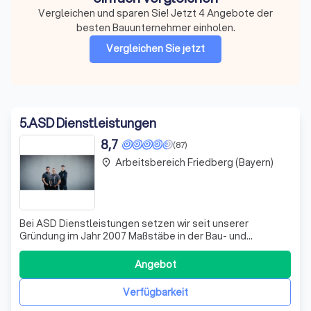
Vergleichen und sparen Sie! Jetzt 4 Angebote der
besten Bauunternehmer einholen.
Vergleichen Sie jetzt
5
.
ASD Dienstleistungen
8,7
(87)
Arbeitsbereich Friedberg (Bayern)
place
Bei ASD Dienstleistungen setzen wir seit unserer
Gründung im Jahr 2007 Maßstäbe in der Bau- und
Sanierungsbranche. Unsere Expertise erstreckt sich über
alle Facetten des Trockenbaus, von der kreativen Wand-
Angebot
und Deckengestaltung bis hin zu umfassenden
Renovierungsarbeiten. Wir sind stolz darauf, Proj
Verfügbarkeit