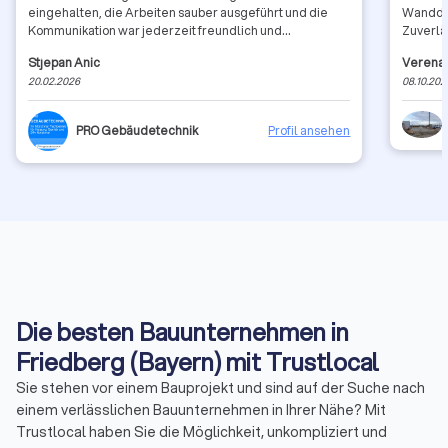
eingehalten, die Arbeiten sauber ausgeführt und die
Wanddu
Kommunikation war jederzeit freundlich und
Zuverlä
transparent. Klare Weiterempfehlung!
Ausführ
Stjepan Anic
Verena
im Altb
20.02.2026
08.10.202
herzlich
PRO Gebäudetechnik
Profil ansehen
Die besten Bauunternehmen in
Friedberg (Bayern) mit Trustlocal
Sie stehen vor einem Bauprojekt und sind auf der Suche nach
einem verlässlichen Bauunternehmen in Ihrer Nähe? Mit
Trustlocal haben Sie die Möglichkeit, unkompliziert und