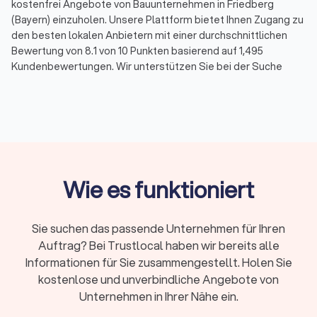
kostenfrei Angebote von Bauunternehmen in Friedberg
(Bayern) einzuholen. Unsere Plattform bietet Ihnen Zugang zu
den besten lokalen Anbietern mit einer durchschnittlichen
Bewertung von 8.1 von 10 Punkten basierend auf 1,495
Kundenbewertungen. Wir unterstützen Sie bei der Suche
nach dem idealen Partner für Ihr Vorhaben.
Was macht ein gutes Bauunternehmen in
Friedberg (Bayern) aus?
Erfahrung und Fachkompetenz:
Ein renommiertes
Wie es funktioniert
Bauunternehmen zeichnet sich durch Erfahrung und
umfassende Fachkompetenz aus. Suchen Sie gezielt
nach Unternehmen, die bereits erfolgreich Projekte
ähnlicher Art in Friedberg (Bayern) realisiert haben.
Sie suchen das passende Unternehmen für Ihren
Qualität der Arbeit:
Die Qualität der Arbeit eines
Auftrag? Bei Trustlocal haben wir bereits alle
Bauunternehmens ist entscheidend für den Erfolg Ihres
Informationen für Sie zusammengestellt. Holen Sie
Projekts. Achten Sie daher auf Referenzen und
kostenlose und unverbindliche Angebote von
Bewertungen anderer Kunden, um sich ein Bild von der
Unternehmen in Ihrer Nähe ein.
Arbeitsqualität des Unternehmens zu machen.
Lokale Präsenz:
Bauunternehmen in Ihrer Nähe können