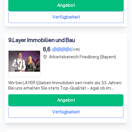
Bestandsimmobilien, Mehrfamilienhäusern,
Angebot
Denkmalobjekten sowie anspruchsvollen Sanierungs- und
Umbauprojekten. Wir begleiten Projekte von der er
Verfügbarkeit
9
.
Layer Immobilien und Bau
8,6
(45)
Arbeitsbereich Friedberg (Bayern)
place
Wir bei LAYER l(i)eben Immobilien seit mehr als 33 Jahren:
Bei uns erhalten Sie stets Top-Qualität – egal ob im
Immobilienservice, der Beratung oder in puncto
Sicherheit. Sie profitieren bei LAYER von kurzen Wegen,
Angebot
direkter Kommunikation und mehr Transparenz, denn bei
uns befindet sich alles unter e
Verfügbarkeit