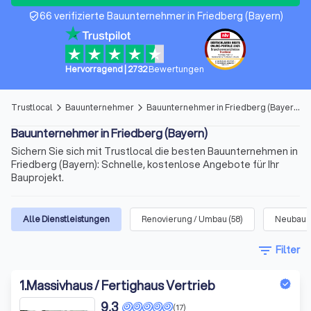
66 verifizierte Bauunternehmer in Friedberg (Bayern)
verified_user
Hervorragend
|
2732
Bewertungen
Trustlocal
Bauunternehmer
Bauunternehmer in Friedberg (Bayern)
arrow_forward_ios
arrow_forward_ios
Bauunternehmer in Friedberg (Bayern)
Sichern Sie sich mit Trustlocal die besten Bauunternehmen in
Friedberg (Bayern): Schnelle, kostenlose Angebote für Ihr
Bauprojekt.
Alle Dienstleistungen
Renovierung / Umbau
(
58
)
Neubau
(
filter_list
Filter
1
.
Massivhaus / Fertighaus Vertrieb
9,3
(17)