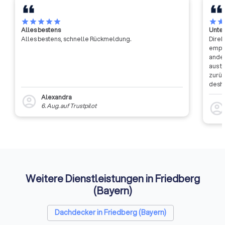
star
star
star
star
star
star
sta
Alles bestens
Unter
Alles bestens, schnelle Rückmeldung.
Direk
empfa
ander
aus t
zurüc
desha
dass 
Alexandra
account_circle
auszu
account_circl
6. Aug.
auf
Trustpilot
weite
Rückm
entsc
Etwas
Auffi
Weitere Dienstleistungen in Friedberg
(Bayern)
Dachdecker in Friedberg (Bayern)