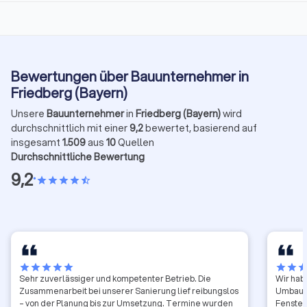
Bewertungen über Bauunternehmer in
Friedberg (Bayern)
Unsere
Bauunternehmer
in
Friedberg (Bayern)
wird
durchschnittlich mit einer
9,2
bewertet, basierend auf
insgesamt
1.509
aus
10
Quellen
Durchschnittliche Bewertung
9,2
•
star
star
star
star
star_half
star
star
star
star
star
star
star
sta
Sehr zuverlässiger und kompetenter Betrieb. Die
Wir hab
Zusammenarbeit bei unserer Sanierung lief reibungslos
Umbaum
– von der Planung bis zur Umsetzung. Termine wurden
Fenster