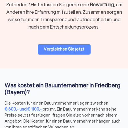
Leistungen direkt.
Zufrieden? Hinterlassen Sie gerne eine
Bewertung
, um
Anderen Ihre Erfahrung mitzuteilen. Zusammen sorgen
wir so für mehr Transparenz und Zufriedenheit im und
Bauunternehmen in Friedberg (Bayern) über
nach dem Entscheidungsprozess.
Trustlocal finden
Auf Trustlocal können sich Verbraucher kostenlos und
unverbindlich Angebote von Bauunternehmen einholen. Unser
Vergleichen Sie jetzt
Ziel ist es, Ihnen dabei zu helfen, das passende
Bauunternehmen für Ihr Bauprojekt in Friedberg (Bayern) zu
finden. Nutzen Sie unsere Plattform, um unkompliziert und
schnell Angebote zu erhalten und Ihr Bauprojekt erfolgreich
umzusetzen.
Was kostet ein Bauunternehmer in Friedberg
(Bayern)?
Die Kosten für einen Bauunternehmer liegen zwischen
€
800
,-
und
€
1100
,-
pro m². Ein Bauunternehmer kann seine
Preise selbst festlegen, fragen Sie also vorher nach einem
Angebot. Die Kosten für einen Bauunternehmer hängen auch
von Ihren spezifischen Wünschen ab.