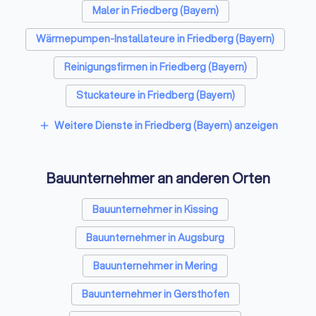
Maler in Friedberg (Bayern)
Wärmepumpen-Installateure in Friedberg (Bayern)
Reinigungsfirmen in Friedberg (Bayern)
Stuckateure in Friedberg (Bayern)
Spezialisten für Dämmung in Friedberg (Bayern)
Weitere Dienste in Friedberg (Bayern) anzeigen
add
Umzugsunternehmen in Friedberg (Bayern)
Bauunternehmer an anderen Orten
Kammerjäger in Friedberg (Bayern)
Sicherheitstechniker in Friedberg (Bayern)
Bauunternehmer in Kissing
Trockenbauer in Friedberg (Bayern)
Bauunternehmer in Augsburg
Sanitärinstallateure in Friedberg (Bayern)
Bauunternehmer in Mering
Fliesenleger in Friedberg (Bayern)
Bauunternehmer in Gersthofen