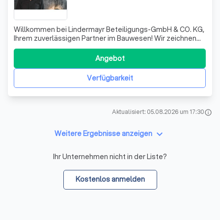
Willkommen bei Lindermayr Beteiligungs-GmbH & CO. KG,
Ihrem zuverlässigen Partner im Bauwesen! Wir zeichnen
uns durch unsere langjährige Erfahrung und unser
Engagement für höchste Qualität aus. Unser Team von
Angebot
Fachleuten bringt nicht nur technisches Know-how,
sondern auch kreative Lösungen, um Ihre B
Verfügbarkeit
Aktualisiert: 05.08.2026 um 17:30
info
keyboard_arrow_down
Weitere Ergebnisse anzeigen
Ihr Unternehmen nicht in der Liste?
Kostenlos anmelden