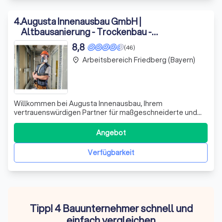
4
.
Augusta Innenausbau GmbH |
Altbausanierung - Trockenbau -
Kernsanierung
8,8
(46)
Arbeitsbereich Friedberg (Bayern)
place
Willkommen bei Augusta Innenausbau, Ihrem
vertrauenswürdigen Partner für maßgeschneiderte und
hochwertige Innenausbaulösungen in Augsburg und
Umgebung. Wir, das Team von Augusta Innenausbau,
Angebot
verstehen uns darauf, Ihre Räumlichkeiten mit Präzision
und kreativem Design in echte Wohlfühloasen zu verwan
Verfügbarkeit
Tipp! 4 Bauunternehmer schnell und
einfach vergleichen