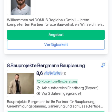
Willkommen bei DOMUS Regiobau GmbH – Ihrem
kompetenten Partner für alle Bauvorhaben! Wir zeichnen
uns durch ein engagiertes Team aus Ingenieuren,
Architekten und Handwerkern aus, das mit Leidenschaft
Angebot
und Expertise an jedem Projekt arbeitet. Unsere
umfassende Beratung stellt sicher, dass wir gemeinsa
Verfügbarkeit
8
.
Bauprojekte Bergmann Bauplanung
8,6
(3)
Kostenlose Erstberatung
local_offer
Arbeitsbereich Friedberg (Bayern)
place
Vor 2 Jahren gegründet
timelapse
Bauprojekte Bergmann ist Ihr Partner für Bauplanung,
Genehmigungsplanung, Sanierung und schlüsselfertige
Bauprojekte in Bayern. Unser Schwerpunkt liegt auf