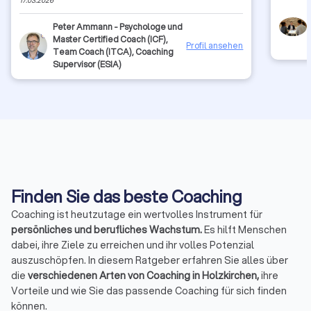
17.03.2026
perspective, even if I'm still on my way. I sincerely
appreciate his help, and I would unquestionably suggest
Peter Ammann - Psychologe und
him to anyone searching for a empathetic and
Master Certified Coach (ICF),
encouraging person.
Profil ansehen
Team Coach (ITCA), Coaching
Supervisor (ESIA)
Finden Sie das beste Coaching
Coaching ist heutzutage ein wertvolles Instrument für
persönliches und berufliches Wachstum.
Es hilft Menschen
dabei, ihre Ziele zu erreichen und ihr volles Potenzial
auszuschöpfen. In diesem Ratgeber erfahren Sie alles über
die
verschiedenen Arten von Coaching in Holzkirchen,
ihre
Vorteile und wie Sie das passende Coaching für sich finden
können.