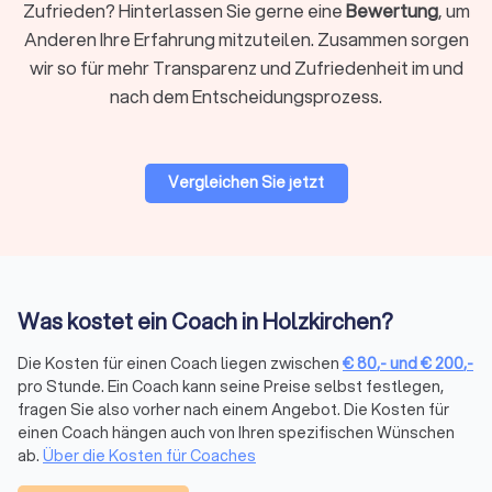
Zufrieden? Hinterlassen Sie gerne eine
Bewertung
, um
mentaler Motivation, oft als Ergänzung zu
Anderen Ihre Erfahrung mitzuteilen. Zusammen sorgen
ganzheitlichem Gesundheitscoaching.
Ernährungscoaching und Gesundheitsberatung:
wir so für mehr Transparenz und Zufriedenheit im und
begleitet Sie auf dem Weg zu einem gesünderen
nach dem Entscheidungsprozess.
Lebensstil mit individueller Ernährung und Bewegung.
Unternehmens- und Managementcoaching:
unterstützt
Führungskräfte bei strategischen Entscheidungen,
Teamprozessen und Veränderungsmanagement.
Vergleichen Sie jetzt
Kosten und Preismodelle für Coaching in
Holzkirchen
Die Kosten für Coaching variieren je nach Art des Coachings,
Was kostet ein Coach in Holzkirchen?
Qualifikation des Coaches und Dauer der Sitzungen. Im
Durchschnitt liegen die Preise pro Sitzung
zwischen € 80,-
Die Kosten für einen Coach liegen zwischen
€
80
,-
und
€
200
,-
und € 200,-
. Dabei sind Formate wie
Life Coaching
oder
pro Stunde. Ein Coach kann seine Preise selbst festlegen,
Personal Coaching
häufig günstiger, während
Business
fragen Sie also vorher nach einem Angebot. Die Kosten für
Coaching
oder
Führungskräfte-Coaching
höherpreisig
einen Coach hängen auch von Ihren spezifischen Wünschen
ausfallen können.
ab.
Über die Kosten für Coaches
Viele Coaches bieten sowohl
Einzelsitzungen
als auch