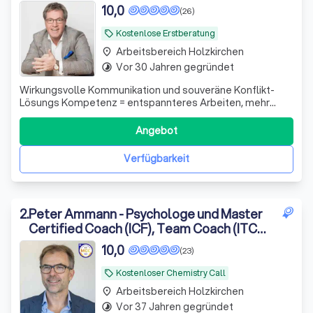
10,0
(26)
Kostenlose Erstberatung
local_offer
Arbeitsbereich Holzkirchen
place
Vor 30 Jahren gegründet
timelapse
Wirkungsvolle Kommunikation und souveräne Konflikt-
Lösungs Kompetenz = entspannteres Arbeiten, mehr
Lebensfreude & der nächste Karrieresprung „Für
Führungskräfte und alle, die mehr wollen!"
Angebot
Verfügbarkeit
2
.
Peter Ammann - Psychologe und Master
Certified Coach (ICF), Team Coach (ITCA),
Coaching Supervisor (ESIA)
10,0
(23)
Kostenloser Chemistry Call
local_offer
Arbeitsbereich Holzkirchen
place
Vor 37 Jahren gegründet
timelapse