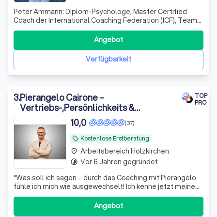
Peter Ammann: Diplom-Psychologe, Master Certified
Coach der International Coaching Federation (ICF), Team
Coach (ITCA), accredited psychotherapist der United
Kingdom Council for Psychotherapie (UKCP) mit dem
Angebot
European Certificate for Psychotherapy (EAP), Coach
Supervisor (ESIA) und Trainer mit über 3
Verfügbarkeit
3
.
Pierangelo Cairone –
TOP
PRO
Vertriebs-,Persönlichkeits &
Karrierecoaching für Menschen, die
10,0
(37)
sich beruflich oder persönlich
festgefahren fühlen
Kostenlose Erstberatung
local_offer
Arbeitsbereich Holzkirchen
place
Vor 6 Jahren gegründet
timelapse
"
Was soll ich sagen – durch das Coaching mit Pierangelo
fühle ich mich wie ausgewechselt! Ich kenne jetzt meine
Aufgabe im Leben und meine Ziele. Vor allem weiß ich, wie
ich sie erreichen kann und welchen Weg ich Schritt für
Angebot
Schritt gehen darf. Vielen Dank! Hätte ich Pierangelo doch