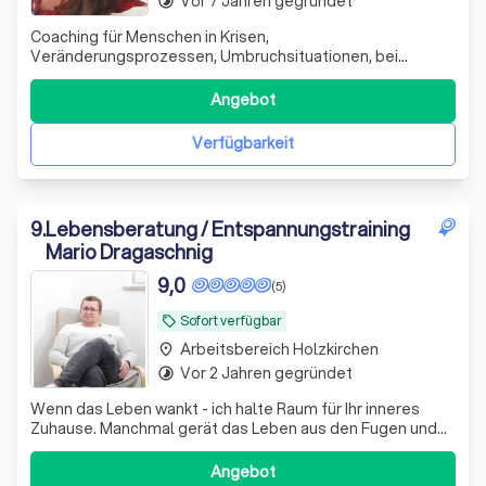
Vor 7 Jahren gegründet
timelapse
Coaching für Menschen in Krisen,
Veränderungsprozessen, Umbruchsituationen, bei
Überforderung, Ängsten, Schwierigkeiten in Beziehungen,
Trennungen, Selbstwertthemen und sonstigen
Angebot
Herausforderungen.
Verfügbarkeit
9
.
Lebensberatung / Entspannungstraining
Mario Dragaschnig
9,0
(5)
Sofort verfügbar
local_offer
Arbeitsbereich Holzkirchen
place
Vor 2 Jahren gegründet
timelapse
Wenn das Leben wankt - ich halte Raum für Ihr inneres
Zuhause. Manchmal gerät das Leben aus den Fugen und
es stellt Fragen, auf die es keine schnellen Antworten
gibt. In diesen Momenten bin da.
Angebot