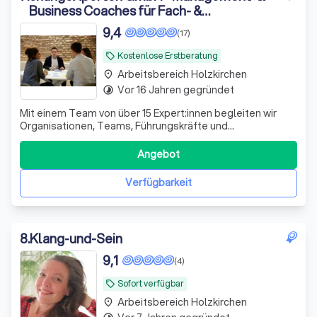
Business Coaches für Fach- &
Führungskräfte
9,4
(17)
Kostenlose Erstberatung
local_offer
Arbeitsbereich Holzkirchen
place
Vor 16 Jahren gegründet
timelapse
Mit einem Team von über 15 Expert:innen begleiten wir
Organisationen, Teams, Führungskräfte und
Einzelpersonen seit rund 20 Jahren dabei, ihre
Veränderungs- und Entwicklungsziele schneller, gezielter
Angebot
und nachhaltig zu erreichen. Mit unserem breit
aufgestelltem Team finden wir für jedes Ihrer Anliege
Verfügbarkeit
8
.
Klang-und-Sein
9,1
(4)
Sofort verfügbar
local_offer
Arbeitsbereich Holzkirchen
place