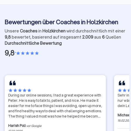
Bewertungen über Coaches in Holzkirchen
Unsere
Coaches
in
Holzkirchen
wird durchschnittlich mit einer
9,8
bewertet, basierend auf insgesamt
2.009
aus
6
Quellen
Durchschnittliche Bewertung
9,8
•
star
star
star
star
star
star
star
star
star
star
star
star
sta
During our online sessions, I had a great experience with
Sehr in
Peter. He is easy to talk to, patient, and nice. He made it
nur wär
easier for me to face things I was avoiding, open up more,
dein Le
and find healthy ways to deal with challenging emotions.
Michael
The thing I valued most was how he helped me become
15.02.202
more self-assured and stop letting fear stop me. Those
Harish Poli
vor Google
sessions had a significant impact on my confidence and