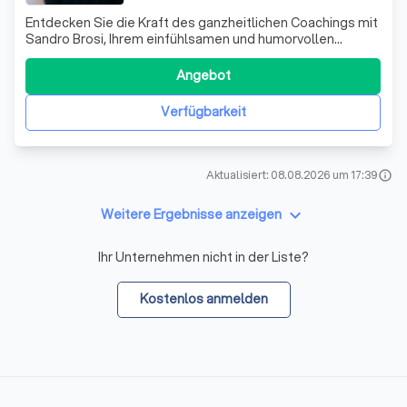
Entdecken Sie die Kraft des ganzheitlichen Coachings mit
Sandro Brosi, Ihrem einfühlsamen und humorvollen
Begleiter auf dem Weg zu persönlichem Wachstum und
Selbstverwirklichung. Mit einem umfassenden Ansatz, der
Angebot
sowohl körperliche als auch seelische Aspekte
berücksichtigt, unterstütze ich Sie dabei
Verfügbarkeit
Aktualisiert: 08.08.2026 um 17:39
info
keyboard_arrow_down
Weitere Ergebnisse anzeigen
Ihr Unternehmen nicht in der Liste?
Kostenlos anmelden