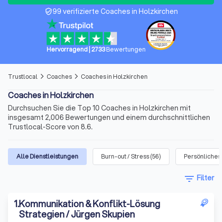
99 verifizierte Coaches in Holzkirchen
verified_user
Hervorragend
|
2733
Bewertungen
Trustlocal
Coaches
Coaches in Holzkirchen
arrow_forward_ios
arrow_forward_ios
Coaches in Holzkirchen
Durchsuchen Sie die Top 10 Coaches in Holzkirchen mit
insgesamt 2,006 Bewertungen und einem durchschnittlichen
Trustlocal-Score von 8.6.
Alle Dienstleistungen
Burn-out / Stress
(
56
)
Persönliches
filter_list
Filter
1
.
Kommunikation & Konflikt-Lösung
Strategien / Jürgen Skupien