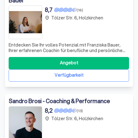
Bauer
8,7
(16)
Tölzer Str. 6, Holzkirchen
place
Entdecken Sie Ihr volles Potenzial mit Franziska Bauer,
Ihrer erfahrenen Coachin für berufliche und persönliche
Weiterentwicklung. Franziska bietet maßgeschneiderte
Coaching-Sitzungen, die darauf abzielen, Ihnen nicht nur
Angebot
bei wichtigen Entscheidungen zur Seite zu stehen,
sondern auch langfristige St
Verfügbarkeit
Sandro Brosi - Coaching & Performance
8,2
(13)
Tölzer Str. 6, Holzkirchen
place