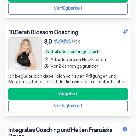
Verfügbarkeit
10
.
Sarah Blossom Coaching
8,9
(7)
Gratis Kennenlerngespräch
local_offer
Arbeitsbereich Holzkirchen
place
Vor 2 Jahren gegründet
timelapse
Ich begleite dich dabei, dich von alten Prägungen und
Mustern zu lösen, damit du dich wieder in dir selbst sicher
fühlst und dir ein freies, selbstbestimmtes Leben
aufbaust.
Angebot
Verfügbarkeit
Integrales Coaching und Heilen Franziska