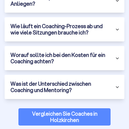
Anliegen?
oder der
European Coaching Association (ECA)
. Zertifizierte
Coaches verpflichten sich zu
ethischen Richtlinien
,
regelmäßiger Supervision
und
kontinuierlicher Weiterbildung
.
Trustlocal bietet Ihnen eine sichere und zeitsparende Lösung:
Wie läuft ein Coaching-Prozess ab und
Wir haben die Unternehmensregistrierung aller Anbieter auf
wie viele Sitzungen brauche ich?
unserer Plattform geprüft und unseriöse oder nicht
erreichbare Coaches entfernt. Sie können gezielt nach
Qualitätssiegeln
filtern, auf
verlässliche Kundenbewertungen
Worauf sollte ich bei den Kosten für ein
aus mehreren Quellen zugreifen und sich an unserer
Top-10-
Coaching achten?
Auswahl der besten Coaches
orientieren. So finden Sie
schnell und zuverlässig den passenden Coach – mit geprüfter
Qualität und echter Transparenz.
Was ist der Unterschied zwischen
Coaching und Mentoring?
So finden Sie das passende Coaching in
Holzkirchen
Um das ideale Coaching für Ihre Bedürfnisse zu entdecken, ist
Vergleichen Sie Coaches in
es entscheidend, Ihre Ziele und Erwartungen zu klären und
Holzkirchen
nach einem qualifizierten und erfahrenen Coach Ausschau zu
halten, der über die nötigen Fähigkeiten und Kompetenzen