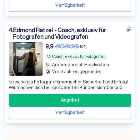
nur früher kennengelernt.
"
Verfügbarkeit
4
.
Edmond Rätzel - Coach, exklusiv für
Fotografen und Videografen
9,9
(107)
Coach, exklusiv für Fotografen
local_offer
Arbeitsbereich Holzkirchen
place
Vor 8 Jahren gegründet
timelapse
Erreiche als Fotograf/Filmemacher Sicherheit und Erfolg!
Wir machen dich bei kaufbereiten Kunden sichtbar und
helfen, deine Projekte und Umsätze zu steigern.
Angebot
Verfügbarkeit