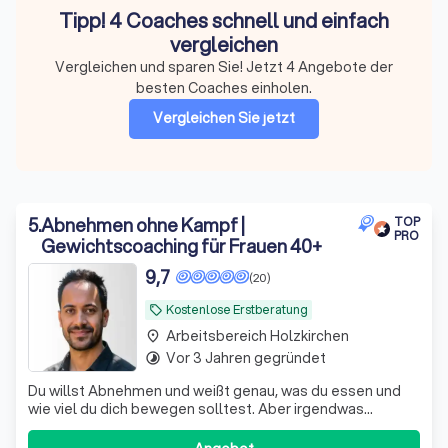
Tipp! 4 Coaches schnell und einfach
vergleichen
Vergleichen und sparen Sie! Jetzt 4 Angebote der
besten Coaches einholen.
Vergleichen Sie jetzt
5
.
Abnehmen ohne Kampf |
TOP
PRO
Gewichtscoaching für Frauen 40+
9,7
(20)
Kostenlose Erstberatung
local_offer
Arbeitsbereich Holzkirchen
place
Vor 3 Jahren gegründet
timelapse
Du willst Abnehmen und weißt genau, was du essen und
wie viel du dich bewegen solltest. Aber irgendwas
sabotiert dich immer wieder - und du verstehst nicht,
warum? Genau da setze ich an. Ich arbeite mit Frauen 40+,