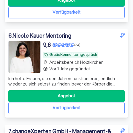
Angebot
die spüren: Der Kampf gegen den eigenen Körper macht
nur müder. Und mehr Disziplin i
Verfügbarkeit
6
.
Nicole Kauer Mentoring
9,6
(54)
Gratis Kennenlerngespräch
local_offer
Arbeitsbereich Holzkirchen
place
Vor 1 Jahr gegründet
timelapse
Ich helfe Frauen, die seit Jahren funktionieren, endlich
wieder zu sich selbst zu finden, bevor der Körper die
Notbremse zieht. Mit Klarheit und Direktheit, raus aus dem
Funktionsmodus.
Angebot
Verfügbarkeit
7
.
changeXperten GmbH - Management-&