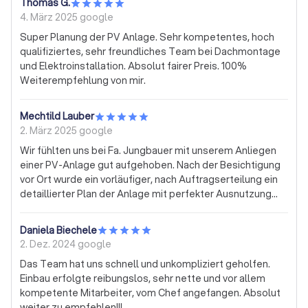
Thomas G.
und funktioniert 1A!! All das zu einem wirklich fairen Preis!
4. März 2025
google
Super Planung der PV Anlage. Sehr kompetentes, hoch
qualifiziertes, sehr freundliches Team bei Dachmontage
und Elektroinstallation. Absolut fairer Preis. 100%
Weiterempfehlung von mir.
Mechtild Lauber
2. März 2025
google
Wir fühlten uns bei Fa. Jungbauer mit unserem Anliegen
einer PV-Anlage gut aufgehoben. Nach der Besichtigung
vor Ort wurde ein vorläufiger, nach Auftragserteilung ein
detaillierter Plan der Anlage mit perfekter Ausnutzung
unserer komplizierten Dachverhältnisse erstellt. Innerhalb
der anvisierten Zeit wurde die Anlage durch freundliche
Daniela Biechele
Mitarbeiter schnell installiert. Klare Empfehlung!
2. Dez. 2024
google
Das Team hat uns schnell und unkompliziert geholfen.
Einbau erfolgte reibungslos, sehr nette und vor allem
kompetente Mitarbeiter, vom Chef angefangen. Absolut
weiter zu empfehlen!!!