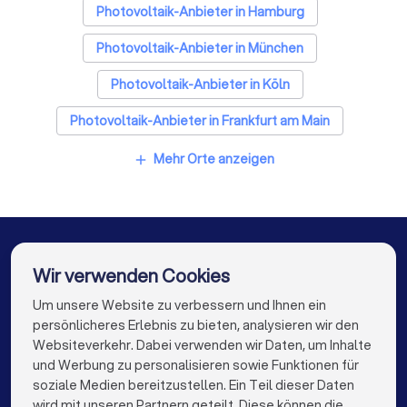
Photovoltaik-Anbieter in Hamburg
Photovoltaik-Anbieter in München
Photovoltaik-Anbieter in Köln
Photovoltaik-Anbieter in Frankfurt am Main
Photovoltaik-Anbieter in Stuttgart
Mehr Orte anzeigen
add
Photovoltaik-Anbieter in Düsseldorf
Photovoltaik-Anbieter in Dortmund
Photovoltaik-Anbieter in Essen
Wir verwenden Cookies
Photovoltaik-Anbieter in Bremen
Um unsere Website zu verbessern und Ihnen ein
Die besten Unternehmen für Sie
persönlicheres Erlebnis zu bieten, analysieren wir den
Photovoltaik-Anbieter in Nürnberg
Websiteverkehr. Dabei verwenden wir Daten, um Inhalte
info@trustlocal.de
und Werbung zu personalisieren sowie Funktionen für
Photovoltaik-Anbieter in Dresden
soziale Medien bereitzustellen. Ein Teil dieser Daten
wird mit unseren Partnern geteilt. Diese können die