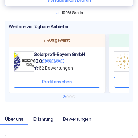
Verfügbarkeit prüfen
100% Gratis
check
Weitere verfügbare Anbieter
Oft gewählt
Solarprofi-Bayern GmbH
L
10,0
9
62
Bewertungen
grade
gra
Profil ansehen
Über uns
Erfahrung
Bewertungen