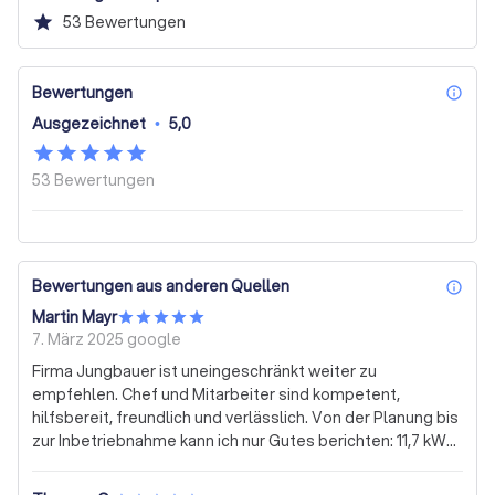
star
53
Bewertungen
Bewertungen
inf
Ausgezeichnet
•
5,0
53
Bewertungen
Bewertungen aus anderen Quellen
inf
Martin Mayr
7. März 2025
google
Firma Jungbauer ist uneingeschränkt weiter zu
empfehlen. Chef und Mitarbeiter sind kompetent,
hilfsbereit, freundlich und verlässlich. Von der Planung bis
zur Inbetriebnahme kann ich nur Gutes berichten: 11,7 kWp
PV-Anlage von solaredge, mit Batteriespeicher. Die
Anlage wurde im Dezember 24 und Januar 25 montiert