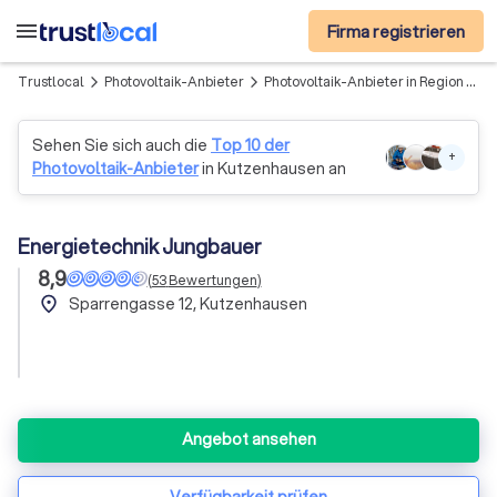
menu
Firma registrieren
Trustlocal
Photovoltaik-Anbieter
Photovoltaik-Anbieter in Region Gessertshausen
arrow_forward_ios
arrow_forward_ios
Sehen Sie sich auch die
Top 10 der
+
Photovoltaik-Anbieter
in Kutzenhausen an
Energietechnik Jungbauer
8,9
(
53
Bewertungen
)
place
Sparrengasse 12, Kutzenhausen
Angebot ansehen