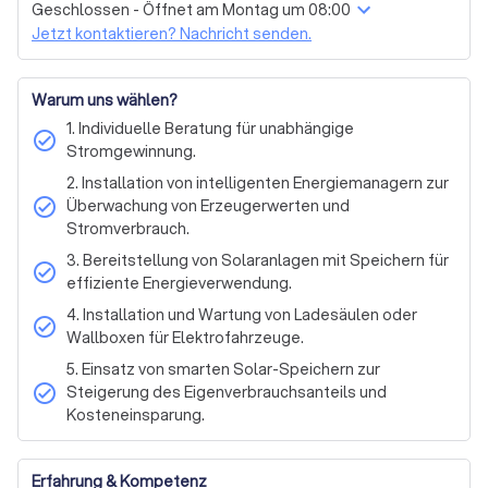
Solarthermie
Geschlossen - Öffnet am Montag um 08:00
Aufbereitungsanlagen können Sie überschüssigen Strom 
Photovoltaik-Anlage
Nur Installation
Jetzt kontaktieren? Nachricht senden.
aus Ihrer PV-Anlage nutzen, um Wärmepumpen oder 
Infrarotheizungen anzutreiben oder Warmwasser zu 
erzeugen. 

Warum uns wählen?
Darüber hinaus unterstützen wir Sie bei der Installation 
1. Individuelle Beratung für unabhängige
check_circle
von Ladesäulen oder Wallboxen für Ihr Elektrofahrzeug. 
Stromgewinnung.
Wir kümmern uns um die gesamte Elektroinstallation und 
2. Installation von intelligenten Energiemanagern zur
nehmen auch die Anmeldung bzw. Genehmigung Ihrer 
check_circle
Überwachung von Erzeugerwerten und
Ladestation beim Netzbetreiber vor. 

Stromverbrauch.
3. Bereitstellung von Solaranlagen mit Speichern für
Energietechnik Jungbauer steht für umweltfreundliche 
check_circle
effiziente Energieverwendung.
und CO2-freie Stromerzeugung. Werden Sie unabhängig 
von steigenden Stromkosten und fossiler Energie. 
4. Installation und Wartung von Ladesäulen oder
check_circle
Kontaktieren Sie uns noch heute für ein unverbindliches 
Wallboxen für Elektrofahrzeuge.
Angebot.
5. Einsatz von smarten Solar-Speichern zur
check_circle
Steigerung des Eigenverbrauchsanteils und
Kosteneinsparung.
Erfahrung & Kompetenz