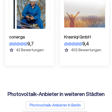
conerga
Krasniqi GmbH
9,7
9,4
grade
grade
42
Bewertungen
403
Bewertungen
Photovoltaik-Anbieter in weiteren Städten
Photovoltaik-Anbieter in Berlin