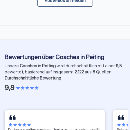
Kostenlos anmelden
Bewertungen über Coaches in Peiting
Unsere
Coaches
in
Peiting
wird durchschnittlich mit einer
9,8
bewertet, basierend auf insgesamt
2.122
aus
8
Quellen
Durchschnittliche Bewertung
9,8
•
star
star
star
star
star
star
star
star
star
star
star
star
sta
During our online sessions, I had a great experience with
Sehr in