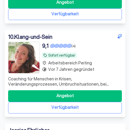
Perspektiven, echte Verbindung.
Angebot
Verfügbarkeit
10
.
Klang-und-Sein
9,1
(4)
Sofort verfügbar
local_offer
Arbeitsbereich Peiting
place
Vor 7 Jahren gegründet
timelapse
Coaching für Menschen in Krisen,
Veränderungsprozessen, Umbruchsituationen, bei
Überforderung, Ängsten, Schwierigkeiten in Beziehungen,
Trennungen, Selbstwertthemen und sonstigen
Angebot
Herausforderungen.
Verfügbarkeit