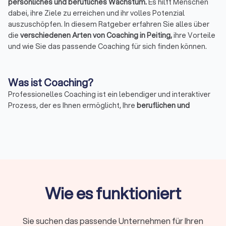
persönliches und berufliches Wachstum.
Es hilft Menschen
dabei, ihre Ziele zu erreichen und ihr volles Potenzial
auszuschöpfen. In diesem Ratgeber erfahren Sie alles über
die
verschiedenen Arten von Coaching in Peiting,
ihre Vorteile
und wie Sie das passende Coaching für sich finden können.
Was ist Coaching?
Professionelles Coaching ist ein lebendiger und interaktiver
Prozess, der es Ihnen ermöglicht, Ihre
beruflichen und
persönlichen Ziele zu erkennen, Hindernisse zu überwinden
und Ihr volles Potenzial zu entfalten.
Coaches begleiten Sie
auf jedem Schritt, geben Ihnen Orientierung, stärken Ihr
Selbstvertrauen und entwickeln praktische Strategien, um
Ihre Ziele effektiv zu erreichen. Beginnen Sie jetzt Ihre Reise
zur Selbstverbesserung mit einem individuellen Coaching-
Programm.
Wie es funktioniert
Was macht ein Coach genau?
Sie suchen das passende Unternehmen für Ihren