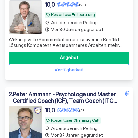
10,0
(26)
Kostenlose Erstberatung
local_offer
Arbeitsbereich Peiting
place
Vor 30 Jahren gegründet
timelapse
Wirkungsvolle Kommunikation und souveräne Konflikt-
Lösungs Kompetenz = entspannteres Arbeiten, mehr
Lebensfreude & der nächste Karrieresprung „Für
Führungskräfte und alle, die mehr wollen!"
Angebot
Verfügbarkeit
2
.
Peter Ammann - Psychologe und Master
Certified Coach (ICF), Team Coach (ITCA),
Coaching Supervisor (ESIA)
10,0
(23)
Kostenloser Chemistry Call
local_offer
Arbeitsbereich Peiting
place
Vor 37 Jahren gegründet
timelapse