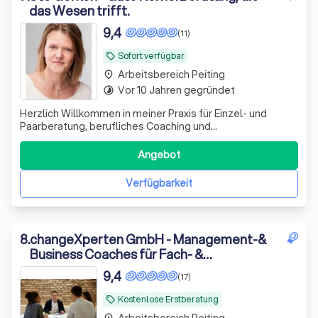
das Wesen trifft.
9,4
(11)
Sofort verfügbar
local_offer
Arbeitsbereich Peiting
place
Vor 10 Jahren gegründet
timelapse
Herzlich Willkommen in meiner Praxis für Einzel- und
Paarberatung, berufliches Coaching und
Persönlichkeitsentwicklung in Hannover! Ich lade Sie ein,
Ihren wahren Kern zu entdecken und Ihre inneren Stärken
Angebot
zu entfalten. Oft sind unsere Leidenschaften und
Bedürfnisse von den Herausforderungen des Leb
Verfügbarkeit
8
.
changeXperten GmbH - Management-&
Business Coaches für Fach- &
Führungskräfte
9,4
(17)
Kostenlose Erstberatung
local_offer
Arbeitsbereich Peiting
place