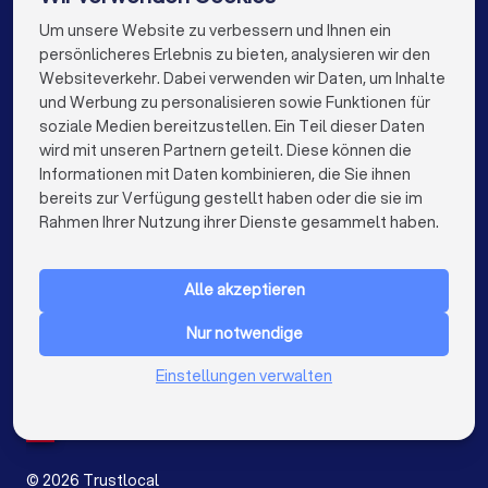
Coaches in Stuttgart
Coaches in Düsseldorf
Um unsere Website zu verbessern und Ihnen ein
Die besten Coaches für Sie
persönlicheres Erlebnis zu bieten, analysieren wir den
Coaches in Dortmund
Coaches in Essen
Websiteverkehr. Dabei verwenden wir Daten, um Inhalte
info@trustlocal.de
und Werbung zu personalisieren sowie Funktionen für
Coaches in Bremen
Coaches in Nürnberg
soziale Medien bereitzustellen. Ein Teil dieser Daten
wird mit unseren Partnern geteilt. Diese können die
Coaches in Dresden
Coaches in Hannover
Informationen mit Daten kombinieren, die Sie ihnen
bereits zur Verfügung gestellt haben oder die sie im
Coaches in Leipzig
Coaches in Duisburg
keyboard_arrow_down
FÜR PRIVATPERSONEN
Rahmen Ihrer Nutzung ihrer Dienste gesammelt haben.
Coaches in Bochum
Coaches in Wuppertal
keyboard_arrow_down
FÜR FIRMEN
Coaches in Bielefeld
Coaches in Bonn
Alle akzeptieren
keyboard_arrow_down
ÜBER TRUSTLOCAL
Coaches in Münster
Coaches in der Nähe
Nur notwendige
LAND
Niederlande
Einstellungen verwalten
Belgien
Deutschland
Spanien
©
2026
Trustlocal