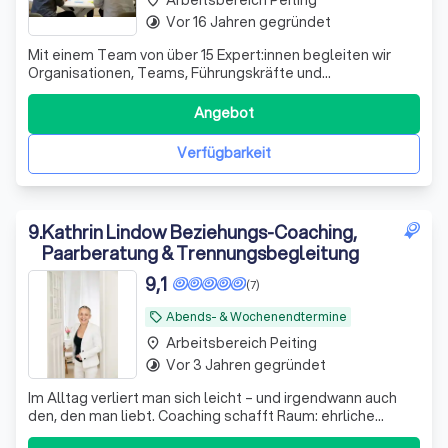
Vor 16 Jahren gegründet
timelapse
Mit einem Team von über 15 Expert:innen begleiten wir
Organisationen, Teams, Führungskräfte und
Einzelpersonen seit rund 20 Jahren dabei, ihre
Veränderungs- und Entwicklungsziele schneller, gezielter
Angebot
und nachhaltig zu erreichen. Mit unserem breit
aufgestelltem Team finden wir für jedes Ihrer Anliege
Verfügbarkeit
9
.
Kathrin Lindow Beziehungs-Coaching,
Paarberatung & Trennungsbegleitung
9,1
(7)
Abends- & Wochenendtermine
local_offer
Arbeitsbereich Peiting
place
Vor 3 Jahren gegründet
timelapse
Im Alltag verliert man sich leicht – und irgendwann auch
den, den man liebt. Coaching schafft Raum: ehrliche
Gespräche, ohne Schuld, ohne Therapie. Klarheit, neue