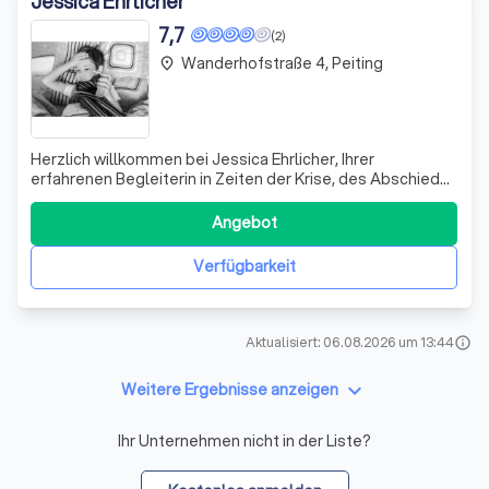
Jessica Ehrlicher
7,7
(2)
Wanderhofstraße 4, Peiting
place
Herzlich willkommen bei Jessica Ehrlicher, Ihrer
erfahrenen Begleiterin in Zeiten der Krise, des Abschieds
und der persönlichen Entwicklung. Mit einem
umfassenden Angebot an psychologischer Beratung,
Angebot
Krisenbegleitung, Sterbe- und Trauerbegleitung sowie
individuellem Coaching für Einzelpersonen, Paar
Verfügbarkeit
Aktualisiert: 06.08.2026 um 13:44
info
keyboard_arrow_down
Weitere Ergebnisse anzeigen
Ihr Unternehmen nicht in der Liste?