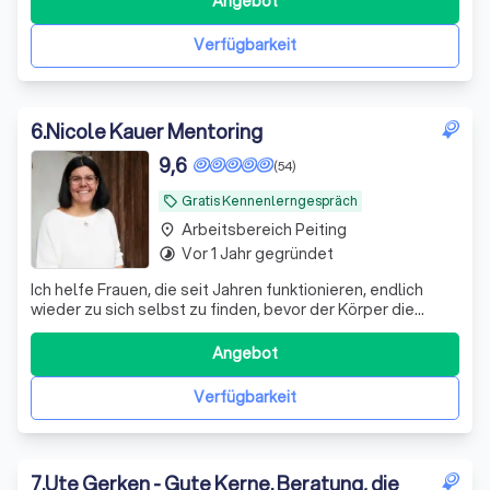
Angebot
die spüren: Der Kampf gegen den eigenen Körper macht
nur müder. Und mehr Disziplin i
Verfügbarkeit
6
.
Nicole Kauer Mentoring
9,6
(54)
Gratis Kennenlerngespräch
local_offer
Arbeitsbereich Peiting
place
Vor 1 Jahr gegründet
timelapse
Ich helfe Frauen, die seit Jahren funktionieren, endlich
wieder zu sich selbst zu finden, bevor der Körper die
Notbremse zieht. Mit Klarheit und Direktheit, raus aus dem
Funktionsmodus.
Angebot
Verfügbarkeit
7
.
Ute Gerken - Gute Kerne. Beratung, die