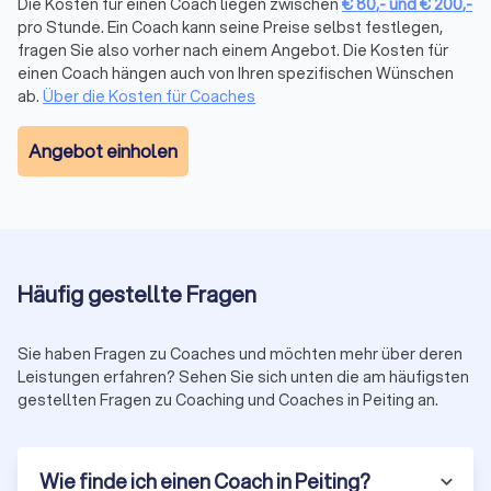
und € 200,-
. Dabei sind Formate wie
Life Coaching
oder
Die Kosten für einen Coach liegen zwischen
€
80
,-
und
€
200
,-
Personal Coaching
häufig günstiger, während
Business
pro Stunde. Ein Coach kann seine Preise selbst festlegen,
Coaching
oder
Führungskräfte-Coaching
höherpreisig
fragen Sie also vorher nach einem Angebot. Die Kosten für
ausfallen können.
einen Coach hängen auch von Ihren spezifischen Wünschen
Viele Coaches bieten sowohl
ab.
Über die Kosten für Coaches
Einzelsitzungen
als auch
Paketpreise
an, zum Beispiel über mehrere Wochen oder mit
definiertem Umfang. Paketlösungen lohnen sich
Angebot einholen
insbesondere für strukturierte Coaching-Prozesse und sind
oft preislich attraktiver.
Auf Trustlocal können Sie qualifizierte Coaches in Peiting
vergleichen – inklusive transparenter Preisangaben,
Spezialisierungen und verifizierter Kundenbewertungen. So
finden Sie schnell das passende Angebot für Ihr Budget und
Häufig gestellte Fragen
Ihre Ziele.
Sie haben Fragen zu Coaches und möchten mehr über deren
Leistungen erfahren? Sehen Sie sich unten die am häufigsten
Coaching in Deutschland: Qualität, Standards
gestellten Fragen zu Coaching und Coaches in Peiting an.
und Zertifizierungen
In Deutschland ist „Coach“ keine geschützte
Berufsbezeichnung. Umso wichtiger sind
transparente
Wie finde ich einen Coach in Peiting?