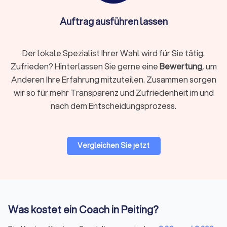
Budget aufbauen möchten.
Familien-, Beziehungs- und Kindercoaching:
hilft,
Auftrag ausführen lassen
familiäre Dynamiken besser zu verstehen und
konstruktiv zu gestalten.
Personal Training:
verbindet sportliche Ziele mit
Der lokale Spezialist Ihrer Wahl wird für Sie tätig.
mentaler Motivation, oft als Ergänzung zu
Zufrieden? Hinterlassen Sie gerne eine
Bewertung
, um
ganzheitlichem Gesundheitscoaching.
Anderen Ihre Erfahrung mitzuteilen. Zusammen sorgen
Ernährungscoaching und Gesundheitsberatung:
begleitet Sie auf dem Weg zu einem gesünderen
wir so für mehr Transparenz und Zufriedenheit im und
Lebensstil mit individueller Ernährung und Bewegung.
nach dem Entscheidungsprozess.
Unternehmens- und Managementcoaching:
unterstützt
Führungskräfte bei strategischen Entscheidungen,
Teamprozessen und Veränderungsmanagement.
Vergleichen Sie jetzt
Kosten und Preismodelle für Coaching in
Peiting
Die Kosten für Coaching variieren je nach Art des Coachings,
Qualifikation des Coaches und Dauer der Sitzungen. Im
Was kostet ein Coach in Peiting?
Durchschnitt liegen die Preise pro Sitzung
zwischen € 80,-