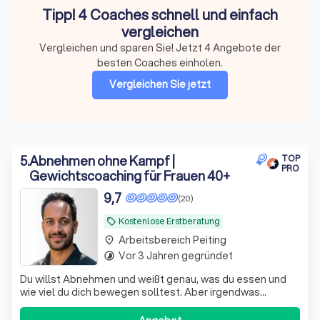
Tipp! 4 Coaches schnell und einfach
vergleichen
Vergleichen und sparen Sie! Jetzt 4 Angebote der
besten Coaches einholen.
Vergleichen Sie jetzt
5
.
Abnehmen ohne Kampf |
TOP
PRO
Gewichtscoaching für Frauen 40+
9,7
(20)
Kostenlose Erstberatung
local_offer
Arbeitsbereich Peiting
place
Vor 3 Jahren gegründet
timelapse
Du willst Abnehmen und weißt genau, was du essen und
wie viel du dich bewegen solltest. Aber irgendwas
sabotiert dich immer wieder - und du verstehst nicht,
warum? Genau da setze ich an. Ich arbeite mit Frauen 40+,