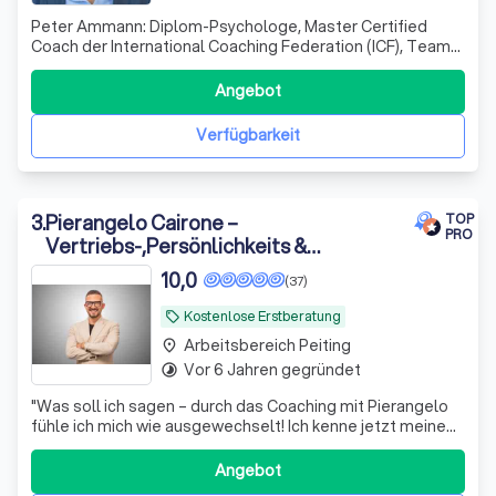
Peter Ammann: Diplom-Psychologe, Master Certified
Coach der International Coaching Federation (ICF), Team
Coach (ITCA), accredited psychotherapist der United
Kingdom Council for Psychotherapie (UKCP) mit dem
Angebot
European Certificate for Psychotherapy (EAP), Coach
Supervisor (ESIA) und Trainer mit über 3
Verfügbarkeit
3
.
Pierangelo Cairone –
TOP
PRO
Vertriebs-,Persönlichkeits &
Karrierecoaching für Menschen, die
10,0
(37)
sich beruflich oder persönlich
festgefahren fühlen
Kostenlose Erstberatung
local_offer
Arbeitsbereich Peiting
place
Vor 6 Jahren gegründet
timelapse
"
Was soll ich sagen – durch das Coaching mit Pierangelo
fühle ich mich wie ausgewechselt! Ich kenne jetzt meine
Aufgabe im Leben und meine Ziele. Vor allem weiß ich, wie
ich sie erreichen kann und welchen Weg ich Schritt für
Angebot
Schritt gehen darf. Vielen Dank! Hätte ich Pierangelo doch