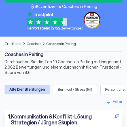
96 verifizierte Coaches in Peiting
verified_user
Hervorragend
|
2722
Bewertungen
Trustlocal
Coaches
Coaches in Peiting
arrow_forward_ios
arrow_forward_ios
Coaches in Peiting
Durchsuchen Sie die Top 10 Coaches in Peiting mit insgesamt
2,062 Bewertungen und einem durchschnittlichen Trustlocal-
Score von 8.6.
Alle Dienstleistungen
Burn-out / Stress
(
54
)
Persönliches
filter_list
Filter
1
.
Kommunikation & Konflikt-Lösung
Strategien / Jürgen Skupien