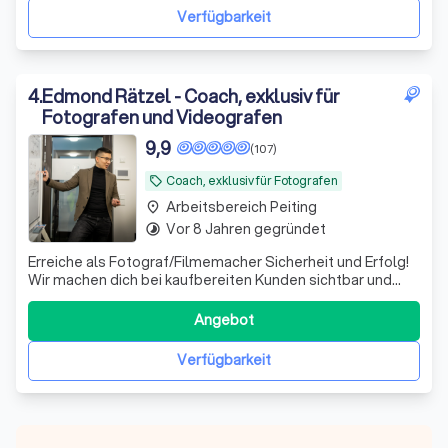
nur früher kennengelernt.
"
Verfügbarkeit
4
.
Edmond Rätzel - Coach, exklusiv für
Fotografen und Videografen
9,9
(107)
Coach, exklusiv für Fotografen
local_offer
Arbeitsbereich Peiting
place
Vor 8 Jahren gegründet
timelapse
Erreiche als Fotograf/Filmemacher Sicherheit und Erfolg!
Wir machen dich bei kaufbereiten Kunden sichtbar und
helfen, deine Projekte und Umsätze zu steigern.
Angebot
Verfügbarkeit