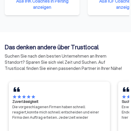
Alle IHK Coaches in Peiting
Alle ICF Coaches
Gewerbetreibenden und
2021, we took a bol
Ihre Reise zu einem erfüllteren und erfolgreichen Leben.
anzeigen
anzeig
Unternehmen mit Ausnahme
forward into the fut
reiner Handwerksunternehmen,
coaching, launching
Landwirtschaften und
brand that reflects
Freiberufler (die nicht ins
ecosystem – all of 
Handelsregister eingetragen
created to better s
sind) gehören ihnen per Gesetz
equip coaches to c
Das denken andere über Trustlocal
an.
improve their trans
work around the world.
Suchen Sie nach den besten Unternehmen an Ihrem
continues to offer
Standort? Sparen Sie sich viel Zeit und Suchen. Auf
globally recognized
Trustlocal finden Sie einen passenden Partner in Ihrer Nähe!
independent creden
program for coach p
ICF Credentials are
professional coac
met stringent educ
star
star
star
star
star
star
sta
Zuverlässigkeit
Suche
experience requir
Die vorgeschlagenen Firmen haben schnell
Es wa
have demonstrated
reagiert,konnte mich schnell entscheiden und einer
Ende 
understanding of t
Firma den Auftrag erteilen. Jederzeit wieder
hier 
competencies that 
standard in the pro