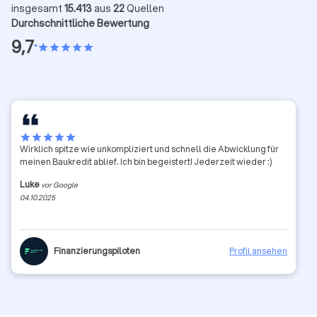
insgesamt
15.413
aus
22
Quellen
Durchschnittliche Bewertung
9,7
•
star
star
star
star
star
star
star
star
star
star
Wirklich spitze wie unkompliziert und schnell die Abwicklung für
meinen Baukredit ablief. Ich bin begeistert! Jederzeit wieder :)
Luke
vor Google
04.10.2025
Finanzierungspiloten
Profil ansehen