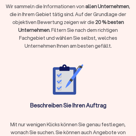
individuell passenden Partner für die Beratung zur
Wir sammeln die Informationen von
allen Unternehmen
,
Baufinanzierung zu finden:
Expertise und Spezialisierung für die Baufinanzierung
die in Ihrem Gebiet tätig sind. Auf der Grundlage der
Qualifikation und Erfahrung
objektiven Bewertung zeigen wir die
20 % besten
Bewertungen für Beratungen
Kosten für die Beratung zur Baufinanzierung
Unternehmen
. Filtern Sie nach dem richtigen
Fachgebiet und wählen Sie selbst, welches
Unternehmen Ihnen am besten gefällt.
Expertise und Spezialisierung für die
Baufinanzierung
Für die Baufinanzierung in Ihrer Nähe gibt es sicherlich
zahlreiche Anbieter. Doch welcher Experte der individuell
richtige ist, zeigt sich in der Kombination aus Ihrem Anliegen
und der Spezialisierung des Beraters. So können Sie mit der
guten Baufinanzierung Zinsen sparen, mit der
Immobilienfinanzierung die Erst- und Folgefinanzierung über
Kredite optimal gestalten, Investitionen für Renovierung und
Beschreiben Sie Ihren Auftrag
Modernisierung planen oder die persönliche
Finanzberatung
mit der Altersvorsorge kombinieren.
Mit nur wenigen Klicks können Sie genau festlegen,
wonach Sie suchen. Sie können auch Angebote von