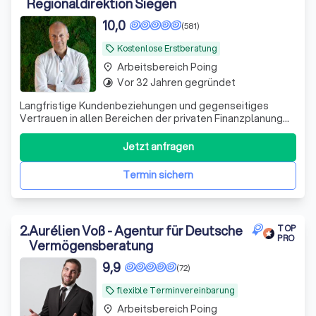
Regionaldirektion Siegen
10,0
(581)
Kostenlose Erstberatung
local_offer
Arbeitsbereich Poing
place
Vor 32 Jahren gegründet
timelapse
Langfristige Kundenbeziehungen und gegenseitiges
Vertrauen in allen Bereichen der privaten Finanzplanung
zeichnen uns aus. Im Bereich Kapitalanlage, Vorsorge und
Finanzierungen. - Wir sind zertifiziert nach DIN 77230 als
Jetzt anfragen
Experten der Finanzanalyse für Privathaushalte - und
arbeiten unabhängig von
Termin sichern
2
.
Aurélien Voß - Agentur für Deutsche
TOP
PRO
Vermögensberatung
9,9
(72)
flexible Terminvereinbarung
local_offer
Arbeitsbereich Poing
place