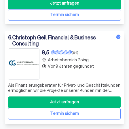
langfristige Tragbarkeit, Vermögensaufbau und Strategie.
Jetzt anfragen
Termin sichern
6
.
Christoph Geil Financial & Business
Consulting
9,5
(64)
Arbeitsbereich Poing
place
Vor 9 Jahren gegründet
timelapse
Als Finanzierungsberater für Privat- und Geschäftskunden
ermöglichen wir die Projekte unserer Kunden mit der
passenden Finanzierung! Denn hier gibt es die geilste
Finanzierung!
Jetzt anfragen
Termin sichern