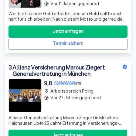
Vor 11 Jahren gegründet
timelapse
Wer hart für sein Geld arbeitet, dessen Geld sollte auch
hart für sich arbeiten! Nach diesem Motto und getreu dem
Leitsatz "Menschen brauchen Menschen" berate und
betreue ich Kunden seit 2014.
Jetzt anfragen
Termin sichern
3
.
Allianz Versicherung Marcus Ziegert
Generalvertretung in München
9,8
(79)
Arbeitsbereich Poing
place
Vor 27 Jahren gegründet
timelapse
Allianz-Generalvertretung Marcus Ziegert in München-
Haidhausen Über 25 Jahre Erfahrung in Versicherungs-
und Finanzfragen schaffen Vertrauen und stehen für
unsere Kompetenz und Zuverlässigkeit. Wir sind unter
Jetzt anfragen