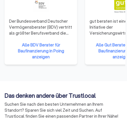
Der Bundesverband Deutscher
gut beraten ist eine 
Vermögensberater (BDV) vertritt
Initiative der
als größter Berufsverband die
Versicherungswirts
Interessen selbstständiger
verfolgt das Ziel, di
Vermögensberater. Mit mehr als
Alle BDV Berater für
Weiterbildungsaktiv
Alle Gut Berate 
40 Jahren Erfahrung in
Baufinanzierung in Poing
Branche aufzuzeige
Baufinanzierun
Vermögensaufbau und
anzeigen
Professionalisierun
anzeig
Absicherung ist der Verband mit
vertrieblich Tätigen
seinen über 14.500 Mitgliedern
Bereits 2014 hatten
ein wichtiger Gesprächspartner
Verbände der
von Bundestag, Bundesrat, den
Versicherungswirts
Landesregierungen und ist aktiv
Initiative gut berate
auf europäischer Ebene, wenn es
Regelmäßige Weite
Das denken andere über Trustlocal
um die Rahmenbedingungen der
vertrieblich Tätigen
Suchen Sie nach den besten Unternehmen an Ihrem
Finanzberatung geht.
Danach sollten sich
Standort? Sparen Sie sich viel Zeit und Suchen. Auf
Versicherungsvermi
Trustlocal finden Sie einen passenden Partner in Ihrer Nähe!
regelmäßig in eine
mindestens 30 Stu