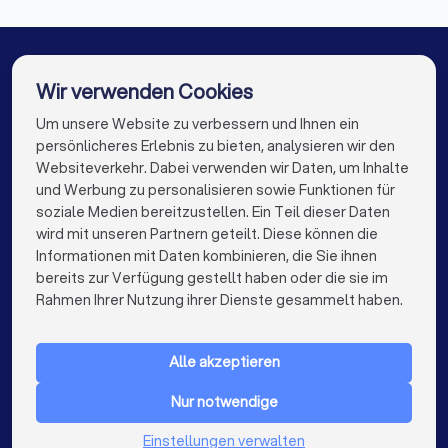
Berater für Baufinanzierung in Erding
Berater für Baufinanzierung in Grafing bei München
Berater für Baufinanzierung in Unterhaching
Wir verwenden Cookies
Berater für Baufinanzierung in Taufkirchen Kreis
Um unsere Website zu verbessern und Ihnen ein
Die besten Berater für Baufinanzierung für Sie
München
persönlicheres Erlebnis zu bieten, analysieren wir den
Berater für Baufinanzierung in Berlin
Websiteverkehr. Dabei verwenden wir Daten, um Inhalte
info@trustlocal.de
und Werbung zu personalisieren sowie Funktionen für
Berater für Baufinanzierung in Hamburg
soziale Medien bereitzustellen. Ein Teil dieser Daten
wird mit unseren Partnern geteilt. Diese können die
Berater für Baufinanzierung in München
Informationen mit Daten kombinieren, die Sie ihnen
bereits zur Verfügung gestellt haben oder die sie im
keyboard_arrow_down
Berater für Baufinanzierung in Köln
FÜR PRIVATPERSONEN
Rahmen Ihrer Nutzung ihrer Dienste gesammelt haben.
keyboard_arrow_down
Berater für Baufinanzierung in Frankfurt am Main
FÜR FIRMEN
Alle akzeptieren
Berater für Baufinanzierung in Stuttgart
keyboard_arrow_down
ÜBER TRUSTLOCAL
Nur notwendige
Berater für Baufinanzierung in Düsseldorf
LAND
Niederlande
Einstellungen verwalten
Berater für Baufinanzierung in Dortmund