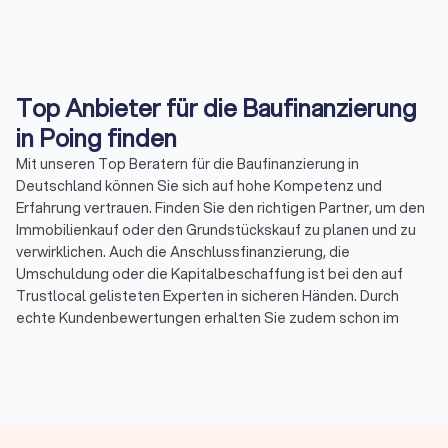
Top Anbieter für die Baufinanzierung
in Poing finden
Mit unseren Top Beratern für die Baufinanzierung in
Deutschland können Sie sich auf hohe Kompetenz und
Erfahrung vertrauen. Finden Sie den richtigen Partner, um den
Immobilienkauf oder den Grundstückskauf zu planen und zu
verwirklichen. Auch die Anschlussfinanzierung, die
Umschuldung oder die Kapitalbeschaffung ist bei den auf
Trustlocal gelisteten Experten in sicheren Händen. Durch
echte Kundenbewertungen erhalten Sie zudem schon im
Vorfeld einen Eindruck von den angebotenen Leistungen der
besten ihres Fachs, die mit einem durchschnittlichen
Trustlocal-Score von 8.2 bewertet wurden. So finden Sie
unkompliziert unabhängige Berater für die Baufinanzierung in
Poing und Umgebung.