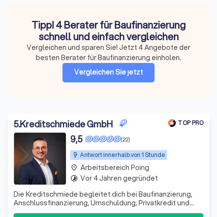
Tipp! 4 Berater für Baufinanzierung
schnell und einfach vergleichen
Vergleichen und sparen Sie! Jetzt 4 Angebote der
besten Berater für Baufinanzierung einholen.
Vergleichen Sie jetzt
5
.
Kreditschmiede GmbH
TOP PRO
9,5
(22)
Antwort innerhalb von 1 Stunde
Arbeitsbereich Poing
place
Vor 4 Jahren gegründet
timelapse
Die Kreditschmiede begleitet dich bei Baufinanzierung,
Anschlussfinanzierung, Umschuldung, Privatkredit und
Kapitalanlagen – ehrlich, verständlich und mit Blick auf