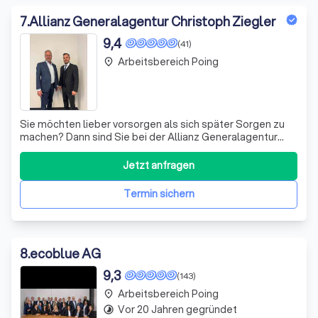
7
.
Allianz Generalagentur Christoph Ziegler
9,4
(41)
Arbeitsbereich Poing
place
Sie möchten lieber vorsorgen als sich später Sorgen zu
machen? Dann sind Sie bei der Allianz Generalagentur
Christoph Ziegler richtig! Unser Credo: Wir vertreten Ihre
Interessen und verstehen uns dabei als Ihr Anwalt. Wir
Jetzt anfragen
sind Ihre sachkundigen Partner mit einer Erfahrung von
fast 40 Jahren für V
Termin sichern
8
.
ecoblue AG
9,3
(143)
Arbeitsbereich Poing
place
Vor 20 Jahren gegründet
timelapse