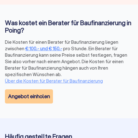
passenden Berater, der die Baufinanzierung, die
Altersvorsorge oder andere Aspekte mit Ihnen zusammen
durchgeht, um Ihre Finanzen auf die bestmögliche Basis zu
Was kostet ein Berater für Baufinanzierung in
bringen.
Poing?
Die Kosten für einen Berater für Baufinanzierung liegen
Beratungsaufträge nach Maß
zwischen
€
100
,-
und
€
150
,-
pro Stunde. Ein Berater für
Die Beratung für die Baufinanzierung und andere
Baufinanzierung kann seine Preise selbst festlegen, fragen
Finanzdienstleistung ist immer individuell. Die eigene
Sie also vorher nach einem Angebot. Die Kosten für einen
Finanzsituation und die persönlichen Lebensverhältnisse
Berater für Baufinanzierung hängen auch von Ihren
spielen eine tragende Rolle. Entsprechend möchten Kunden
spezifischen Wünschen ab.
von Finanzberatungen nicht nur einen guten Berater mit
Über die Kosten für Berater für Baufinanzierung
angepassten Finanzlösungen, sondern auch ein versiertes
Gegenüber, das mit Erfahrung, Fachkenntnis und Diskretion
Angebot einholen
überzeugt. Während manchmal eine Onlineberatung
ausreichend sein kann, bietet die persönliche Vorortberatung
weiterführende Möglichkeiten. Durch unsere Bewertungen
von echten Kunden erhalten Sie erste Anhaltspunkte zu
bereits vollzogenen Aufträgen und deren Zufriedenheit.
Informieren Sie sich bei Trustlocal zu passenden Beratern für
Häufig gestellte Fragen