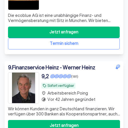
Die ecoblue AG ist eine unabhängige Finanz- und
Vermögensberatung mit Sitz in München. Wir bieten
maßgeschneiderte Lösungen für vielfältige finanzielle
Fragestellungen rund um Investments, Immobilien,
Jetzt anfragen
Finanzierungen, Versicherungen und Beteiligungen. Unser
Ziel ist es, Ihnen Ruhe, Transparenz und Si
Termin sichern
9
.
Finanzservice Heinz - Werner Heinz
9,2
(181)
Sofort verfügbar
local_offer
Arbeitsbereich Poing
place
Vor 42 Jahren gegründet
timelapse
Wir können Kunden in ganz Deutschland finanzieren. Wir
verfügen über 300 Banken als Kooperationspartner, auch
Vollfinanzierung ohne Eigenkapital möglich. Interessant
auch Optimierung Ihrer bestehenden Finanzierungen
Jetzt anfragen