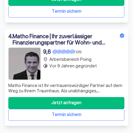
anderem Fachspezialisten für Baufinanzierung und
Bausparen: Als starker Partner sind wir
Termin sichern
4
.
Matho Finance | Ihr zuverlässiger
Finanzierungspartner für Wohn- und
Gewerbeimmobilien
9,6
(125)
Arbeitsbereich Poing
place
Vor 9 Jahren gegründet
timelapse
Matho Finance ist Ihr vertrauenswürdiger Partner auf dem
Weg zu Ihrem Traumhaus. Als unabhängiges,
dynamisches Unternehmen mit Fokus auf Baufinanzierung
und Investment, stehen wir Ihnen mit Expertise und
Jetzt anfragen
Engagement zur Seite. Wir verstehen, dass der Kauf eines
Eigenheims eine aufregende, aber auch h
Termin sichern