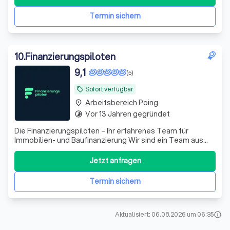
durch Zusammenfassung vorhandener Verbindlichkeiten
mit dem Ziel teils erheblicher R
Termin sichern
10
.
Finanzierungspiloten
9,1
(5)
Sofort verfügbar
local_offer
Arbeitsbereich Poing
place
Vor 13 Jahren gegründet
timelapse
Die Finanzierungspiloten – Ihr erfahrenes Team für
Immobilien- und Baufinanzierung Wir sind ein Team aus
Immobiliendarlehensvermittlern, Energieberatern,
Architekten, Bauingenieuren und Handwerksmeistern – mit
Jetzt anfragen
über 15 Jahren praktischer Erfahrung im Bau- und
Immobilienbereich. Unser Angebot: - Ve
Termin sichern
Aktualisiert: 06.08.2026 um 06:35
info