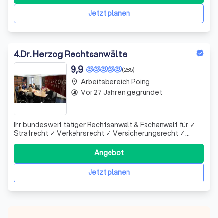
Jetzt planen
4
.
Dr. Herzog Rechtsanwälte
9,9
(285)
Arbeitsbereich Poing
place
Vor 27 Jahren gegründet
timelapse
Ihr bundesweit tätiger Rechtsanwalt & Fachanwalt für ✓
Strafrecht ✓ Verkehrsrecht ✓ Versicherungsrecht ✓
Zivilrecht ✓ Cannabisrecht Top Bewertungen - Juristische
Kompetenz mit über 25 Jahre Erfahrung
Angebot
Jetzt planen