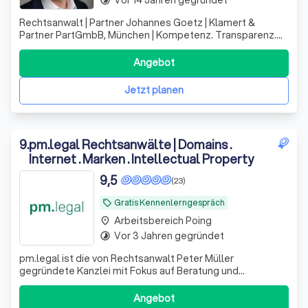
Rechtsanwalt | Partner Johannes Goetz | Klamert &
Partner PartGmbB, München | Kompetenz. Transparenz.
Vertrauen.
Angebot
Jetzt planen
9
.
pm.legal Rechtsanwälte | Domains .
Internet . Marken . Intellectual Property
9,5
(23)
Gratis Kennenlerngespräch
local_offer
Arbeitsbereich Poing
place
Vor 3 Jahren gegründet
timelapse
pm.legal ist die von Rechtsanwalt Peter Müller
gegründete Kanzlei mit Fokus auf Beratung und
Vertretung in den Bereichen IP (Intellectual Property) und
IT (Informationstechnologie) im Herzen von München. Die
Angebot
Kernkompetenzen von pm.legal liegen im