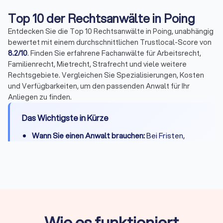
Top 10 der Rechtsanwälte in Poing
Entdecken Sie die Top 10 Rechtsanwälte in Poing, unabhängig
bewertet mit einem durchschnittlichen Trustlocal-Score von
8.2/10
. Finden Sie erfahrene Fachanwälte für Arbeitsrecht,
Familienrecht, Mietrecht, Strafrecht und viele weitere
Rechtsgebiete. Vergleichen Sie Spezialisierungen, Kosten
und Verfügbarkeiten, um den passenden Anwalt für Ihr
Anliegen zu finden.
Das Wichtigste in Kürze
Wann Sie einen Anwalt brauchen:
Bei Fristen,
komplexen Fällen, Gerichtsverfahren oder hohen
Risiken
Erstberatung:
Gesetzlich begrenzt auf maximal
226,10 Euro, viele Kanzleien bieten 15-20 Minuten
kostenlos
Fachanwalt:
24 Spezialisierungen in Deutschland,
Wie es funktioniert