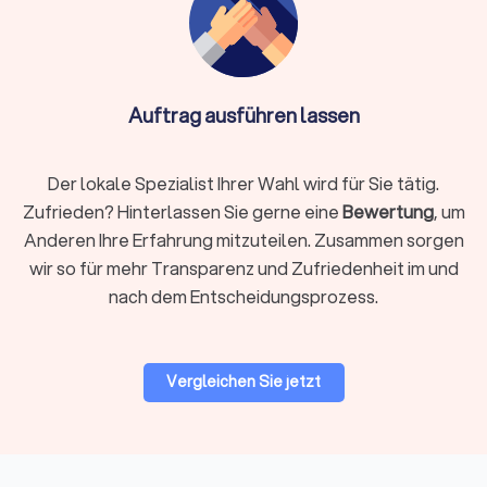
Rechtsgebiet identifizieren
Definieren Sie klar, welches Rechtsgebiet betroffen ist.
Arbeitsrecht, Familienrecht, Mietrecht, Strafrecht und andere
Auftrag ausführen lassen
Bereiche erfordern jeweils spezialisiertes Wissen. Ein
Fachanwalt hat zusätzliche Qualifikationen und
nachgewiesene Erfahrung in seinem Gebiet.
Der lokale Spezialist Ihrer Wahl wird für Sie tätig.
Zufrieden? Hinterlassen Sie gerne eine
Bewertung
, um
Anderen Ihre Erfahrung mitzuteilen. Zusammen sorgen
Regionale oder überregionale Suche
wir so für mehr Transparenz und Zufriedenheit im und
Für viele Mandate ist ein Anwalt in Ihrer Nähe praktisch,
nach dem Entscheidungsprozess.
insbesondere wenn persönliche Treffen oder
Gerichtstermine vor Ort anstehen. Bei hochspezialisierten
Fragen kann auch ein überregionaler Experte sinnvoll sein, da
viel Kommunikation heute digital abläuft.
Vergleichen Sie jetzt
Bewertungen prüfen
Bei Trustlocal finden Sie alle relevanten Bewertungen