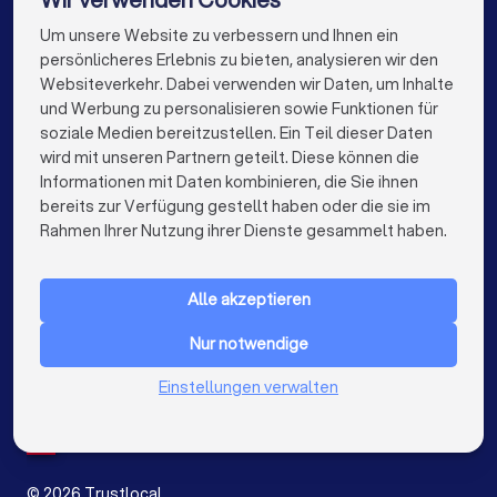
Alle relevanten Dokumente (Verträge, Kündigungen,
Rechtsanwälte in Berlin
Rechtsanwälte in Hamburg
Um unsere Website zu verbessern und Ihnen ein
Die besten Rechtsanwälte für Sie
Mahnungen, Gerichtsbescheide etc.)
persönlicheres Erlebnis zu bieten, analysieren wir den
Chronologische Übersicht der Ereignisse
Rechtsanwälte in München
Rechtsanwälte in Köln
Websiteverkehr. Dabei verwenden wir Daten, um Inhalte
info@trustlocal.de
Korrespondenz mit der Gegenseite
und Werbung zu personalisieren sowie Funktionen für
Rechtsanwälte in Frankfurt am Main
soziale Medien bereitzustellen. Ein Teil dieser Daten
Beweismittel (E-Mails, Fotos, Zeugenaussagen)
wird mit unseren Partnern geteilt. Diese können die
Rechtsanwälte in Stuttgart
Ihre konkreten Fragen und Ziele
Informationen mit Daten kombinieren, die Sie ihnen
bereits zur Verfügung gestellt haben oder die sie im
Rechtsanwälte in Düsseldorf
keyboard_arrow_down
FÜR PRIVATPERSONEN
Rahmen Ihrer Nutzung ihrer Dienste gesammelt haben.
Diese Fragen sollten Sie stellen
Rechtsanwälte in Dortmund
keyboard_arrow_down
FÜR FIRMEN
Rechtsanwälte in Essen
Rechtsanwälte in Bremen
Alle akzeptieren
keyboard_arrow_down
ÜBER TRUSTLOCAL
✓
Haben Sie Erfahrung mit ähnlichen Fällen?
Rechtsanwälte in Nürnberg
Nur notwendige
LAND
Niederlande
Einstellungen verwalten
Rechtsanwälte in Dresden
✓
Wie schätzen Sie meine Erfolgsaussichten ein?
Belgien
Deutschland
Rechtsanwälte in Hannover
Spanien
✓
Welche Strategie empfehlen Sie?
Rechtsanwälte in Leipzig
©
2026
Trustlocal