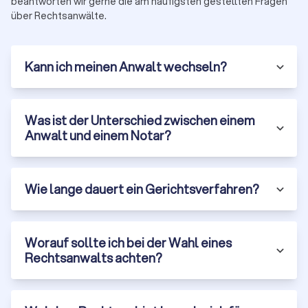
beantworten wir gerne die am häufigsten gestellten Fragen
Ein guter Anwalt erklärt verständlich, wie er Ihren Fall
über Rechtsanwälte.
einschätzt, welche Erfolgsaussichten bestehen und mit
welchen Kosten Sie rechnen müssen. Vorsicht bei
unrealistischen Versprechungen oder intransparenter
Kann ich meinen Anwalt wechseln?
Kostengestaltung.
Woran Sie einen guten Rechtsanwalt
Was ist der Unterschied zwischen einem
erkennen
Anwalt und einem Notar?
Die Qualifikation ist wichtig, aber nicht alles. Ein guter Anwalt
zeichnet sich durch mehrere Merkmale aus:
Fachanwaltstitel und Spezialisierung:
Ein Fachanwalt hat
Wie lange dauert ein Gerichtsverfahren?
durch Fortbildungen und nachgewiesene Fälle besondere
Expertise in seinem Rechtsgebiet bewiesen. Es gibt 24
Fachanwaltsbezeichnungen in Deutschland, von Arbeitsrecht
Worauf sollte ich bei der Wahl eines
über Erbrecht bis Medizinrecht. Für komplexe Fälle ist ein
Rechtsanwalts achten?
Fachanwalt oft die bessere Wahl.
Erfahrung und Erfolge:
Fragen Sie nach der Erfahrung des
Anwalts mit ähnlichen Fällen. Wie viele Mandate dieser Art
wurden bereits bearbeitet? Wie waren die Erfolgsquoten?