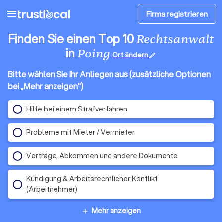
menu
Firma registrieren
Finden Sie einen Top 10
Rechtsanwalt
in
Poing
Ort ändern
edit
Bitte wählen Sie Ihr Anliegen aus (zusätzliche Optionen
bei „Mehr anzeigen")
Hilfe bei einem Strafverfahren
Probleme mit Mieter / Vermieter
Verträge, Abkommen und andere Dokumente
Kündigung & Arbeitsrechtlicher Konflikt
(Arbeitnehmer)
Mehr anzeigen
add