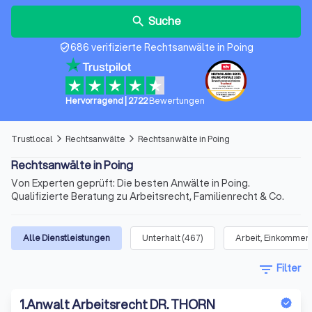
Suche
search
686 verifizierte Rechtsanwälte in Poing
verified_user
Hervorragend
|
2722
Bewertungen
Trustlocal
Rechtsanwälte
Rechtsanwälte in Poing
arrow_forward_ios
arrow_forward_ios
Rechtsanwälte in Poing
Von Experten geprüft: Die besten Anwälte in Poing.
Qualifizierte Beratung zu Arbeitsrecht, Familienrecht & Co.
Alle Dienstleistungen
Unterhalt
(
467
)
Arbeit, Einkommen 
filter_list
Filter
1
.
Anwalt Arbeitsrecht DR. THORN