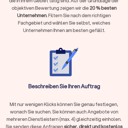
die in Ihrem Gebiet tätig sind. Auf der Grundlage der
Ihr Fall rechtlich komplex ist und spezielles Fachwissen
objektiven Bewertung zeigen wir die
20 % besten
erfordert
Unternehmen
. Filtern Sie nach dem richtigen
Sie eine gerichtliche Vertretung brauchen oder eine Klage
Fachgebiet und wählen Sie selbst, welches
ansteht
Unternehmen Ihnen am besten gefällt.
Sie einen Vertrag prüfen oder aufsetzen möchten (etwa
Mietvertrag, Kaufvertrag oder Arbeitsvertrag)
Ihr Anliegen mit hohen finanziellen oder persönlichen
Risiken verbunden ist
Sie Ihre Rechte gegenüber Behörden, Arbeitgebern oder
anderen Parteien aktiv durchsetzen wollen
Holen Sie rechtzeitig juristischen Rat ein, damit Sie Fehler
vermeiden und Ihre Position stärken.
Beschreiben Sie Ihren Auftrag
Welche Aufgaben übernehmen
Mit nur wenigen Klicks können Sie genau festlegen,
Rechtsanwälte?
wonach Sie suchen. Sie können auch Angebote von
Rechtsanwälte sind weit mehr als Verteidiger vor Gericht. Sie
mehreren Dienstleistern (max. 4) gleichzeitig einholen.
begleiten Sie in vielen Lebenssituationen und übernehmen
Sie senden diese Anfragen
sicher, direkt und kostenlos