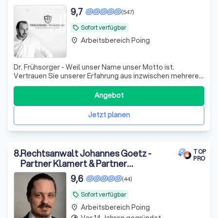
9,7
(547)
Sofort verfügbar
local_offer
Arbeitsbereich Poing
place
Dr. Frühsorger - Weil unser Name unser Motto ist.
Vertrauen Sie unserer Erfahrung aus inzwischen mehreren
1.000 Mandaten. Wir lassen Sie nicht im Stich und rufen Sie
sofort zurück. Versprochen! Ihr NF
Angebot
Jetzt planen
8
.
Rechtsanwalt Johannes Goetz -
TOP
PRO
Partner Klamert & Partner
PartGmbB
9,6
(44)
Sofort verfügbar
local_offer
Arbeitsbereich Poing
place
Vor 14 Jahren gegründet
timelapse