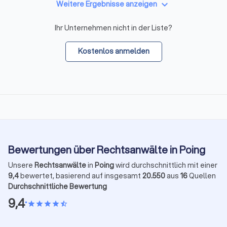
keyboard_arrow_down
Weitere Ergebnisse anzeigen
Ihr Unternehmen nicht in der Liste?
Kostenlos anmelden
Bewertungen über Rechtsanwälte in Poing
Unsere
Rechtsanwälte
in
Poing
wird durchschnittlich mit einer
9,4
bewertet, basierend auf insgesamt
20.550
aus
16
Quellen
Durchschnittliche Bewertung
9,4
•
star
star
star
star
star_half