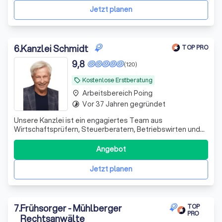
seit 1995 als Rechtsanwalt
Jetzt planen
6
.
Kanzlei Schmidt
TOP PRO
9,8
(120)
Kostenlose Erstberatung
local_offer
Arbeitsbereich Poing
place
Vor 37 Jahren gegründet
timelapse
Unsere Kanzlei ist ein engagiertes Team aus
Wirtschaftsprüfern, Steuerberatern, Betriebswirten und
Fachanwälten. Seit 1995 unterstützen wir unsere
Mandanten erfolgreich in schwierigen Finanzsituationen.
Angebot
Wir sehen uns nicht nur als Ansprechpartner, sondern auch
als Ratgeber und Umsetzer von Lösungen.
Jetzt planen
7
.
Frühsorger - Mühlberger
TOP
PRO
Rechtsanwälte