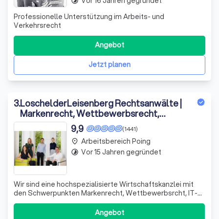
Vor 16 Jahren gegründet
timelapse
Professionelle Unterstützung im Arbeits- und
Verkehrsrecht
Angebot
Jetzt planen
3
.
LoschelderLeisenberg Rechtsanwälte |
Markenrecht, Wettbewerbsrecht,
Medienrecht, Urheberrecht, Designrecht
9,9
(1441)
& IT Recht
Arbeitsbereich Poing
place
Vor 15 Jahren gegründet
timelapse
Wir sind eine hochspezialisierte Wirtschaftskanzlei mit
den Schwerpunkten Markenrecht, Wettbewerbsrcht, IT-
Recht und Medienrecht. Unsere Mandanten beraten wir
auf höchstem Niveau!
Angebot