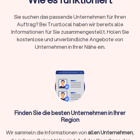
nachgewiesene Expertise durch Fortbildungen
Kosten:
RVG-Gebühren, Stundensätze (180-350
Sie suchen das passende Unternehmen für Ihren
Euro) oder Pauschalpreise je nach Fall
Auftrag? Bei Trustlocal haben wir bereits alle
Rechtsschutz:
Prüfen Sie Versicherungsschutz
Informationen für Sie zusammengestellt. Holen Sie
oder Prozesskostenhilfe bei geringem
kostenlose und unverbindliche Angebote von
Einkommen
Unternehmen in Ihrer Nähe ein.
Wann brauche ich überhaupt einen
Rechtsanwalt?
Sie müssen nicht bei jedem rechtlichen Anliegen sofort einen
Anwalt einschalten. Bei kleineren Fragen hilft oftmals die
Erstberatung bei einer Verbraucherzentrale oder eine
gezielte Online-Recherche. Ein Rechtsanwalt unterstützt Sie
Finden Sie die besten Unternehmen in Ihrer
ganz gezielt, wenn:
Region
Sie kurzfristig eine Frist wahren müssen (zum Beispiel bei
Wir sammeln die Informationen von
allen Unternehmen
,
einer Kündigungsschutzklage innerhalb von drei Wochen)