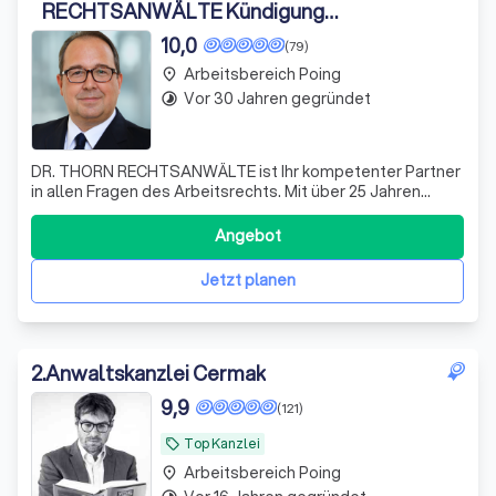
RECHTSANWÄLTE Kündigung
Aufhebungsvertrag Abfindung
10,0
(79)
Arbeitsbereich Poing
place
Vor 30 Jahren gegründet
timelapse
DR. THORN RECHTSANWÄLTE ist Ihr kompetenter Partner
in allen Fragen des Arbeitsrechts. Mit über 25 Jahren
Erfahrung und spezialisiertem Fachwissen stehen wir
Ihnen in München zur Seite. Unser Team besteht aus
Angebot
engagierten Anwälten, darunter eine Fachanwältin für
Arbeitsrecht mit langjähriger Praxiser
Jetzt planen
2
.
Anwaltskanzlei Cermak
9,9
(121)
Top Kanzlei
local_offer
Arbeitsbereich Poing
place