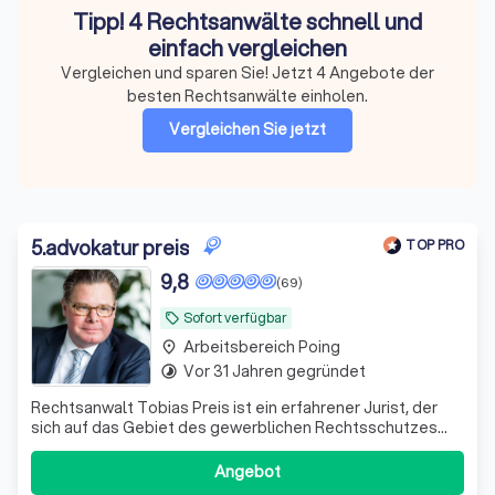
Tipp! 4 Rechtsanwälte schnell und
einfach vergleichen
Vergleichen und sparen Sie! Jetzt 4 Angebote der
besten Rechtsanwälte einholen.
Vergleichen Sie jetzt
5
.
advokatur preis
TOP PRO
9,8
(69)
Sofort verfügbar
local_offer
Arbeitsbereich Poing
place
Vor 31 Jahren gegründet
timelapse
Rechtsanwalt Tobias Preis ist ein erfahrener Jurist, der
sich auf das Gebiet des gewerblichen Rechtsschutzes
spezialisiert hat. Mit Sitz in Koblenz und München, hat er
seine juristische Ausbildung an der renommierten
Angebot
Johannes-Gutenberg-Universität Mainz absolviert und ist