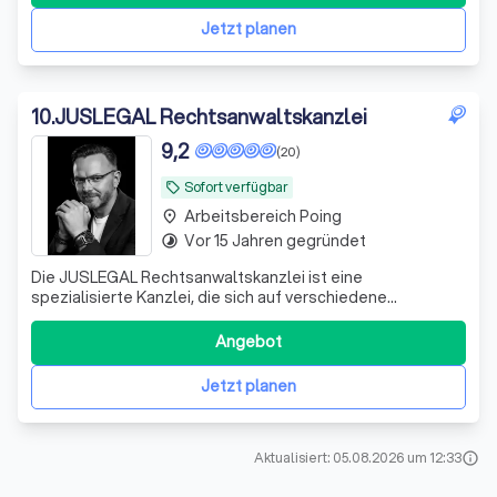
Online-/Internetrecht und im Markenrecht, Domainrecht
Jetzt planen
10
.
JUSLEGAL Rechtsanwaltskanzlei
9,2
(20)
Sofort verfügbar
local_offer
Arbeitsbereich Poing
place
Vor 15 Jahren gegründet
timelapse
Die JUSLEGAL Rechtsanwaltskanzlei ist eine
spezialisierte Kanzlei, die sich auf verschiedene
Rechtsgebiete des Wirtschaftsrechts konzentriert.
Unsere Expertise umfasst das gesamt Wirtschaftsrecht
Angebot
mit den angrenzenden Rechtsgebieten, Arbeitsrecht,
Bank- und Kapitalmarktrecht sowie Medizinrecht. Wir v
Jetzt planen
Aktualisiert: 05.08.2026 um 12:33
info