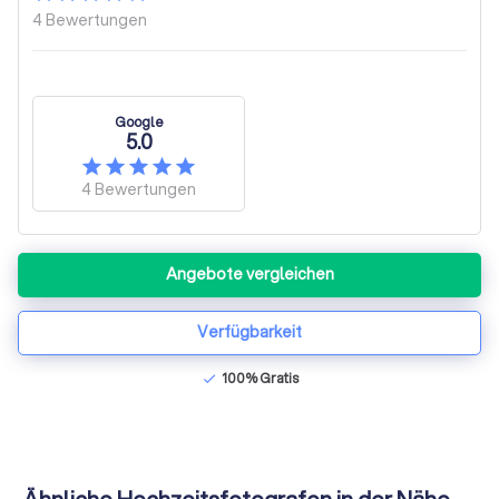
4
Bewertungen
Google
5.0
4
Bewertungen
Angebote vergleichen
Verfügbarkeit
100% Gratis
check