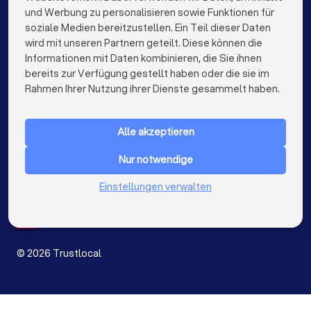
info@trustlocal.de
und Werbung zu personalisieren sowie Funktionen für
Hochzeitsfotografen in München
soziale Medien bereitzustellen. Ein Teil dieser Daten
wird mit unseren Partnern geteilt. Diese können die
Hochzeitsfotografen in Köln
Informationen mit Daten kombinieren, die Sie ihnen
bereits zur Verfügung gestellt haben oder die sie im
Hochzeitsfotografen in Frankfurt am Main
keyboard_arrow_down
FÜR PRIVATPERSONEN
Rahmen Ihrer Nutzung ihrer Dienste gesammelt haben.
Hochzeitsfotografen in Stuttgart
keyboard_arrow_down
FÜR FIRMEN
Hochzeitsfotografen in Düsseldorf
Alle akzeptieren
keyboard_arrow_down
ÜBER TRUSTLOCAL
Hochzeitsfotografen in Dortmund
Nur notwendige
LAND
Niederlande
Einstellungen verwalten
Hochzeitsfotografen in Essen
Belgien
Deutschland
Hochzeitsfotografen in Bremen
Spanien
Hochzeitsfotografen in Nürnberg
©
2026
Trustlocal
Hochzeitsfotografen in Dresden
Hochzeitsfotografen in Hannover