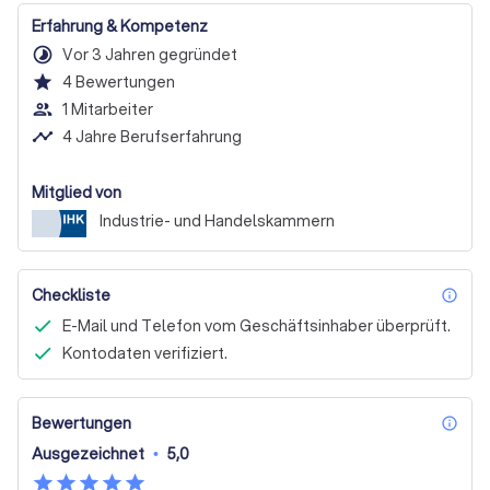
Erfahrung & Kompetenz
timelapse
Vor 3 Jahren gegründet
star
4
Bewertungen
people_outline
1 Mitarbeiter
timeline
4 Jahre Berufserfahrung
Mitglied von
Industrie- und Handelskammern
Checkliste
inf
E-Mail und Telefon vom Geschäftsinhaber überprüft.
Kontodaten verifiziert.
Bewertungen
inf
Ausgezeichnet
•
5,0