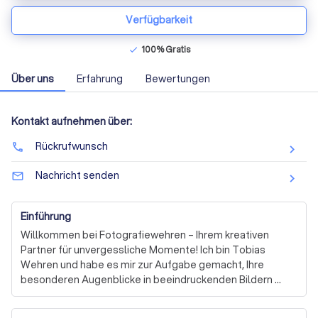
Verfügbarkeit
100% Gratis
check
Über uns
Erfahrung
Bewertungen
Kontakt aufnehmen über:
Rückrufwunsch
phone
Nachricht senden
mail_outline
Einführung
Willkommen bei Fotografiewehren – Ihrem kreativen 
Partner für unvergessliche Momente! Ich bin Tobias 
Wehren und habe es mir zur Aufgabe gemacht, Ihre 
besonderen Augenblicke in beeindruckenden Bildern 
festzuhalten. Ob Hochzeiten, Familienfeiern oder 
individuelle Portraits – ich bringe meine Leidenschaft für 