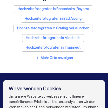
Hochzeitsfotografen in Rosenheim (Bayern)
Hochzeitsfotografen in Bad Aibling
Hochzeitsfotografen in Grafing bei München
Hochzeitsfotografen in Miesbach
Hochzeitsfotografen in Traunreut
Hochzeitsfotografen in Traunstein
Mehr Orte anzeigen
add
Hochzeitsfotografen in Holzkirchen
Hochzeitsfotografen in Baldham
Hochzeitsfotografen in Taufkirchen Kreis München
Wir verwenden Cookies
Hochzeitsfotografen in Berlin
Um unsere Website zu verbessern und Ihnen ein
Die besten Unternehmen für Sie
persönlicheres Erlebnis zu bieten, analysieren wir den
Hochzeitsfotografen in Hamburg
Websiteverkehr. Dabei verwenden wir Daten, um Inhalte