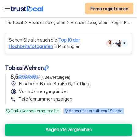
menu
Firma registrieren
Trustlocal
Hochzeitsfotografen
Hochzeitsfotografen in Region Rosenheim
arrow_forward_ios
arrow_forward_ios
Sehen Sie sich auch die
Top 10 der
+
Hochzeitsfotografen
in Prutting an
Tobias Wehren
8,5
(
4
Bewertungen
)
place
Elisabeth-Block-Straße 6, Prutting
timelapse
Vor 3 Jahren gegründet
Telefonnummer anzeigen
phone
Gratis Kennenlerngespräch
Antwort innerhalb von 1 Stunde
Angebote vergleichen