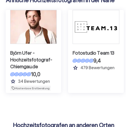
Ähnliche Hochzeitsfotografen in der Nähe
Björn Ufer -
Fotostudio Team 13
Hochzeitsfotograf-
9,4
Chiemgau.de
grade
479
Bewertungen
10,0
grade
34
Bewertungen
Kostenlose Erstberatung
Hochzeitsfotografen an anderen Orten