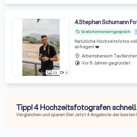
4
.
Stephan Schumann Fo
Gratis Kennenlerngespräch
local_offer
Natürliche Hochzeitsfotos volle
anfragen! ❤️
place
Vor 8 Jahren gegründet
timelapse
23
3
photo_size_select_actual
videocam
Tipp! 4 Hochzeitsfotografen schnell
Vergleichen und sparen Sie! Jetzt 4 Angebote der besten