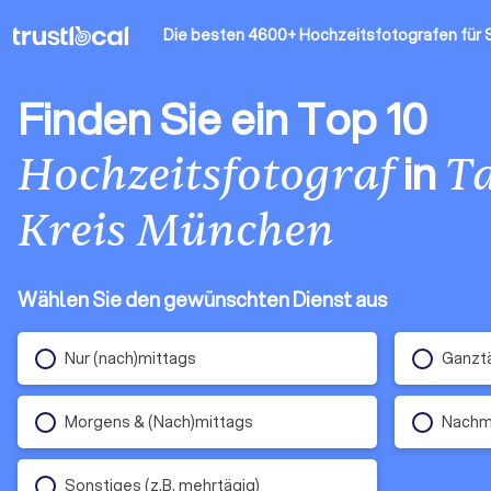
Die besten 4600+ Hochzeitsfotografen
für 
Finden Sie ein Top 10
in
Hochzeitsfotograf
T
Kreis München
Wählen Sie den gewünschten Dienst aus
Nur (nach)mittags
Ganztä
Morgens & (Nach)mittags
Nachm
Sonstiges (z.B. mehrtägig)