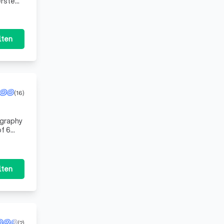
 Geld dafür hatte. Die
lten
(16)
of 6
lten
(2)