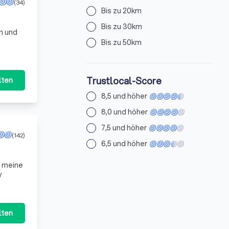
(34)
Bis zu 20km
Bis zu 30km
ch und
Bis zu 50km
Trustlocal-Score
lten
8,5 und höher
8,0 und höher
7,5 und höher
(142)
6,5 und höher
e meine
y
lten