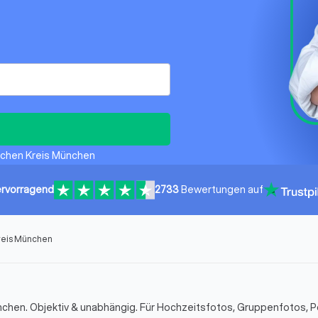
irchen Kreis München
rvorragend
2733
Bewertungen auf
Kreis München
chen. Objektiv & unabhängig. Für Hochzeitsfotos, Gruppenfotos, P