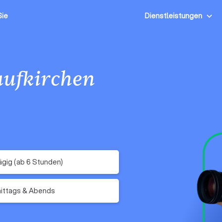
Sie
Dienstleistungen
aufkirchen
gig (ab 6 Stunden)
ittags & Abends