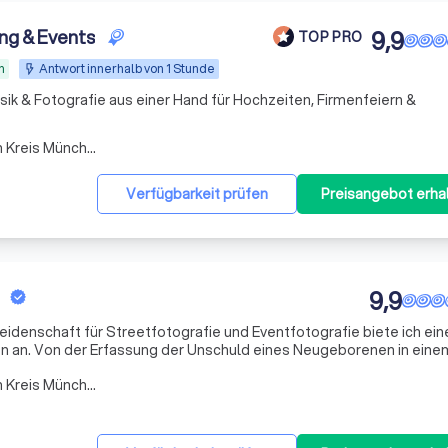
ng & Events
9,9
TOP PRO
h
Antwort innerhalb von 1 Stunde
ik & Fotografie aus einer Hand für Hochzeiten, Firmenfeiern &
Arbeitsbereich Taufkirchen Kreis München
Verfügbarkeit prüfen
Preisangebot erha
9,9
eidenschaft für Streetfotografie und Eventfotografie biete ich ein
en an. Von der Erfassung der Unschuld eines Neugeborenen in eine
g der Freude an der Liebesgeschichte eines Paares in einer Hochz
Arbeitsbereich Taufkirchen Kreis München