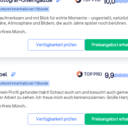
sfotograf-Chiemgau.de
10,0
ntwort innerhalb von 1 Stunde
 aufmerksam und mit Blick für echte Momente – ungestellt, natürli
Nähe, Atmosphäre und Bildern, die auch Jahre später noch berühren.
Arbeitsbereich Taufkirchen Kreis München
Verfügbarkeit prüfen
Preisangebot erha
bel
9,9
TOP PRO
ntwort innerhalb von 1 Stunde
r mein Profil gefunden habt! Schaut euch um und besucht auch gern
Arbeit zu sehen. Ich freue mich euch kennenzulernen. Grüße Harr
Arbeitsbereich Taufkirchen Kreis München
Verfügbarkeit prüfen
Preisangebot erha