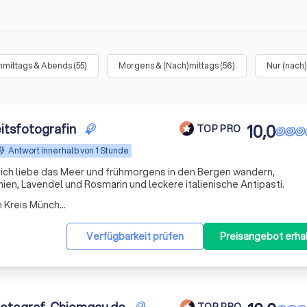
hmittags & Abends
(
55
)
Morgens & (Nach)mittags
(
56
)
Nur (nach
itsfotografin
10,0
TOP PRO
Antwort innerhalb von 1 Stunde
ich liebe das Meer und frühmorgens in den Bergen wandern,
nien, Lavendel und Rosmarin und leckere italienische Antipasti.
Arbeitsbereich Taufkirchen Kreis München
Verfügbarkeit prüfen
Preisangebot erha
TOP PRO