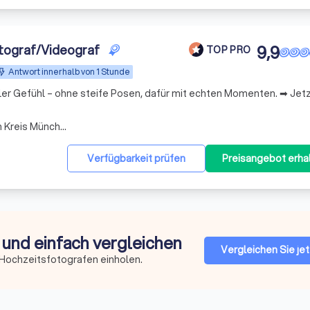
tograf/Videograf
9,9
TOP PRO
Antwort innerhalb von 1 Stunde
r Gefühl – ohne steife Posen, dafür mit echten Momenten. ➡ Jetzt
Arbeitsbereich Taufkirchen Kreis München
Verfügbarkeit prüfen
Preisangebot erha
 und einfach vergleichen
Vergleichen Sie jet
 Hochzeitsfotografen einholen.