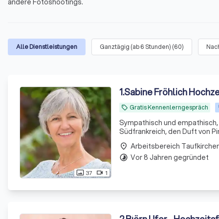
andere Fotoshootings.
Alle Dienstleistungen
Ganztägig (ab 6 Stunden)
(
60
)
Nac
1
.
Sabine Fröhlich Hochze
Gratis Kennenlerngespräch
local_offer
Sympathisch und empathisch, 
Südfrankreich, den Duft von Pi
place
Vor 8 Jahren gegründet
timelapse
37
1
photo_size_select_actual
videocam