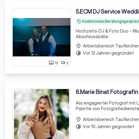
5
.
ECM DJ Service Weddi
Kostenloses Beratungsgespräc
local_offer
Hochzeits‑DJ & Foto Duo – Mus
Abschlussbälle
place
Vor 12 Jahren gegründet
timelapse
15
2
photo_size_select_actual
videocam
6
.
Marie Binat Fotografin
Als engagierter Fotograf mit L
Palette von Fotografiedienst
Fotoshooting bis zur Bewahrun
place
Vor 10 Jahren gegründet
timelapse