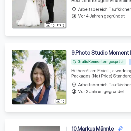
Hochzeitsfotograf! Eine kleine Geschichte über mich... los geht´s Mit 13 Jahren hab ich mir meine erste
place
Vor 4 Jahren gegründet
timelapse
15
3
photo_size_select_actual
videocam
9
.
Photo Studio Moment b
Gratis Kennenlerngespräch
local_offer
Hi there! I am Elsie Li, a wedding&life
Packages (Net Price) Standard 
place
Vor 2 Jahren gegründet
timelapse
15
photo_size_select_actual
10
.
Markus Männle