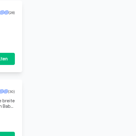
(28)
lten
(30)
e breite
m Baby-
eit