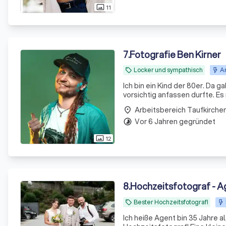
11
photo_size_select_actual
7
.
Fotografie Ben Kirner
Locker und sympathisch
An
local_offer
Ich bin ein Kind der 80er. Da 
vorsichtig anfassen durfte. E
war der Film voll. Dann summte
place
Vor 6 Jahren gegründet
timelapse
12
photo_size_select_actual
8
.
Hochzeitsfotograf - A
Bester Hochzeitsfotograf!
local_offer
Ich heiße Agent bin 35 Jahre