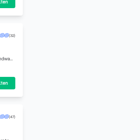
lten
(32)
endwann
sich g
lten
(47)