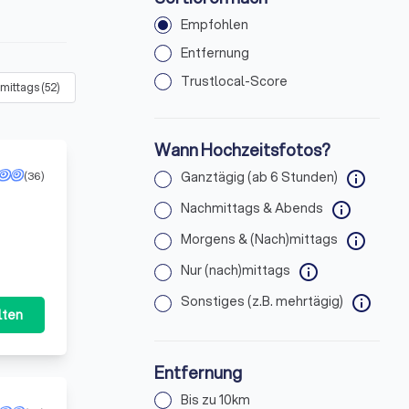
Empfohlen
Entfernung
Trustlocal-Score
)mittags
(
52
)
Sonstiges (z.B. mehrtägig)
(
50
)
Wann Hochzeitsfotos?
(36)
Ganztägig (ab 6 Stunden)
info
Nachmittags & Abends
info
Morgens & (Nach)mittags
info
Nur (nach)mittags
info
Sonstiges (z.B. mehrtägig)
info
lten
Entfernung
Bis zu 10km