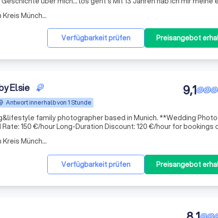
Digitalkamera gekauft, bzw. mein großer Bruder hat sie mir gekauft weil ich gar kein
Arbeitsbereich Taufkirchen Kreis München
Verfügbarkeit prüfen
Preisangebot erha
y Elsie
9,1
Antwort innerhalb von 1 Stunde
style family photographer based in Munich. **Wedding Photography
Rate: 150 €/hour Long-Duration Discount: 120 €/hour for bookings 
hours or more **Family Photography Packages (Net Price) 249 €/90 mins My style is emotional,
Arbeitsbereich Taufkirchen Kreis München
Verfügbarkeit prüfen
Preisangebot erha
8,1