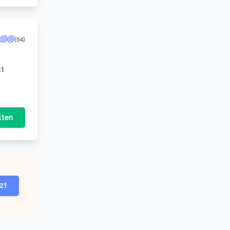
(54)
lten
zt