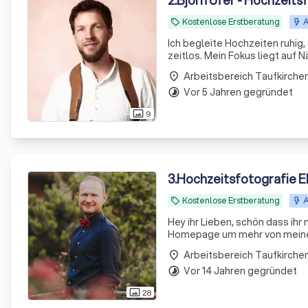
2
.
Björn Ufer - Hochzeit
Kostenlose Erstberatung
A
local_offer
Ich begleite Hochzeiten ruhig,
zeitlos. Mein Fokus liegt auf 
place
Vor 5 Jahren gegründet
timelapse
9
photo_size_select_actual
3
.
Hochzeitsfotografie E
Kostenlose Erstberatung
A
local_offer
Hey ihr Lieben, schön dass ih
Homepage um mehr von meiner 
place
Vor 14 Jahren gegründet
timelapse
28
photo_size_select_actual