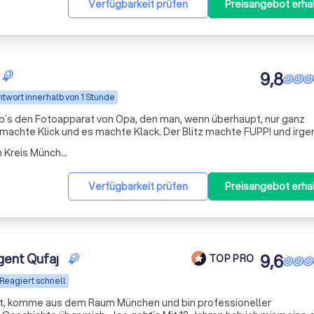
Verfügbarkeit prüfen
Preisangebot erha
9,8
twort innerhalb von 1 Stunde
gab´s den Fotoapparat von Opa, den man, wenn überhaupt, nur ganz
s machte Klick und es machte Klack. Der Blitz machte FUPP! und irg
 der Kasten. Damals hatte ich keine Ahnung, was da eigentlich vor 
Arbeitsbereich Taufkirchen Kreis München
Verfügbarkeit prüfen
Preisangebot erha
gent Qufaj
9,6
TOP PRO
Reagiert schnell
 alt, komme aus dem Raum München und bin professioneller