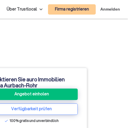
Firma registrieren
Über Trustlocal
Anmelden
ktieren Sie auro Immobilien
a Aurbach-Rohr
Angebot einholen
Verfügbarkeit prüfen
100% gratis und unverbindlich
check