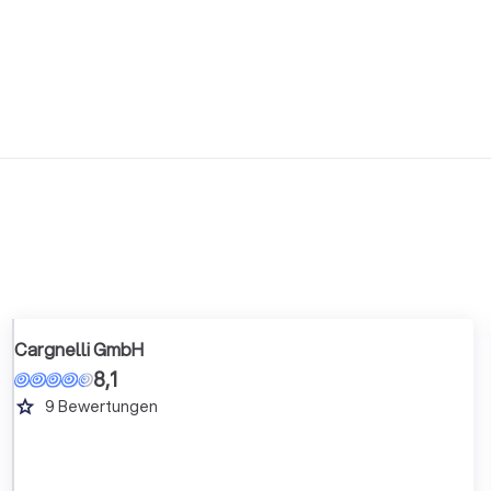
Cargnelli GmbH
8,1
grade
9
Bewertungen