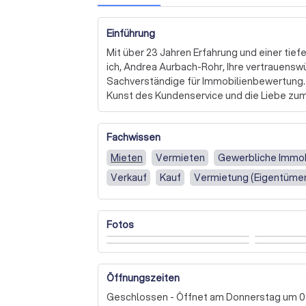
Einführung
Mit über 23 Jahren Erfahrung und einer tief
ich, Andrea Aurbach-Rohr, Ihre vertrauens
Sachverständige für Immobilienbewertung. Me
Kunst des Kundenservice und die Liebe zum D
meine Arbeit als Immobilienmaklerin integri
Als ausgebildete Immobilienmediatorin und N
Fachwissen
mit, um Ihre Immobilienziele zu erreichen. M
Immobilienbewertung bis hin zur Konfliktlös
Mieten
Vermieten
Gewerbliche Immob
Schritt des Immobilienprozesses zu führen, 
Verkauf
Kauf
Vermietung (Eigentümer
Schritt zu übertreffen. Kontaktieren Sie m
anzufordern und zu erfahren, wie ich Ihnen h
Fotos
Öffnungszeiten
Geschlossen - Öffnet am Donnerstag um 0