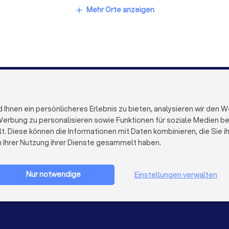
lienmakler in Berlin
Immobilienmakler in Hamburg
Immobi
Mehr Orte anzeigen
add
kler in Stuttgart
Immobilienmakler in Düsseldorf
Immobi
r in Dresden
Immobilienmakler in Hannover
Immobilienma
er in Wuppertal
Immobilienmakler in Bielefeld
Immobilien
FÜR FIRMEN
ÜBER TRUST
Firmenprofil löschen
Über Trustloc
hnen ein persönlicheres Erlebnis zu bieten, analysieren wir den W
Trustlocal Top Pro
Arbeiten bei 
erbung zu personalisieren sowie Funktionen für soziale Medien bere
Erfahrungen
Kontakt
lt. Diese können die Informationen mit Daten kombinieren, die Sie 
Impulse
Datenschutz
n Ihrer Nutzung ihrer Dienste gesammelt haben.
Cookies
Firma registrieren
Impressum
AGB
Nur notwendige
Einstellungen verwalten
Sitemap