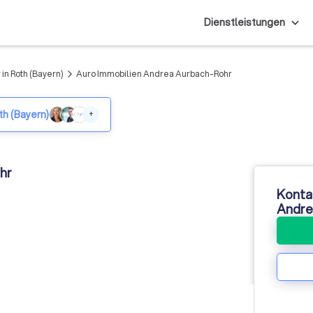
Dienstleistungen
in Roth (Bayern)
Auro Immobilien Andrea Aurbach-Rohr
arrow_forward_ios
th (Bayern)
+
hr
Konta
Andre