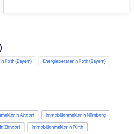
)
in Roth (Bayern)
Energieberater in Roth (Bayern)
makler in Altdorf
Immobilienmakler in Nürnberg
n Zirndorf
Immobilienmakler in Fürth