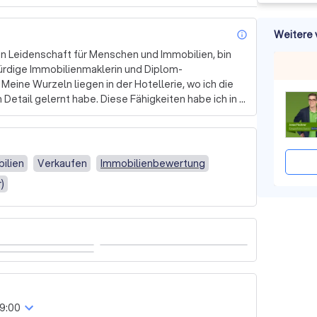
Weitere 
info_outl
en Leidenschaft für Menschen und Immobilien, bin 
würdige Immobilienmaklerin und Diplom-
ine Wurzeln liegen in der Hotellerie, wo ich die 
etail gelernt habe. Diese Fähigkeiten habe ich in 
ert, um Ihnen den bestmöglichen Service zu bieten. 
LP-Trainerin bringe ich einzigartige Fähigkeiten 
eine Expertise erstreckt sich von der 
ung. Ich bin stolz darauf, meine Kunden durch jeden 
ilien
Verkaufen
Immobilienbewertung
und ich bin bestrebt, ihre Erwartungen bei jedem 
)
ich noch heute, um ein kostenloses Angebot 
elfen kann, Ihre Immobilienziele zu erreichen.
9:00