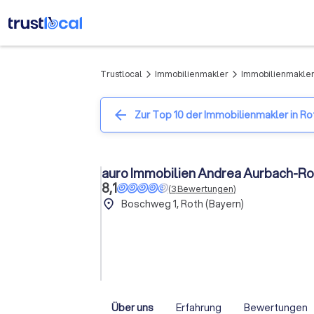
Trustlocal
Immobilienmakler
Immobilienmakler 
arrow_forward_ios
arrow_forward_ios
arrow_back
Zur Top 10 der Immobilienmakler in Ro
auro Immobilien Andrea Aurbach-Ro
8,1
(
3
Bewertungen
)
place
Boschweg 1, Roth (Bayern)
Über uns
Erfahrung
Bewertungen