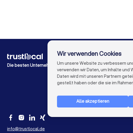
Immobilienmakler in Weißenburg in Bayern
Immobi
Immobilienmakler in Frankfurt am Main
Immobilienma
Immobilienmakler in Bremen
Immobilienmakle
Immobilienmakler in Bochum
Immobilienmakl
Wir verwenden Cookies
FÜR PRIVATPERSONEN
Wie es funktioniert
Um unsere Website zu verbessern und I
Die besten Unternehmen für Sie
Experten-Blogs
verwenden wir Daten, um Inhalte und W
Kostenaufstellungen
Daten wird mit unseren Partnern getei
Beschwerde über Firma
gestellt haben oder die sie im Rahme
Studien & Einblicke
Alle akzeptieren
info@trustlocal.de