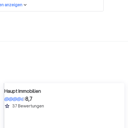
en anzeigen
Haupt Immobilien
8,7
grade
37
Bewertungen