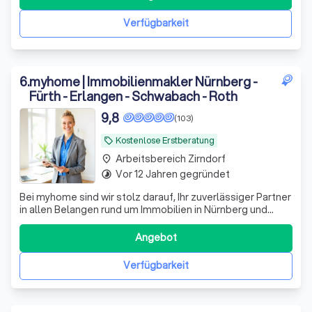
verkaufen. Mit ImmoNürnberg haben Sie einen
Immobilienmakler an Ihrer Seite, der Ihnen de
Verfügbarkeit
6
.
myhome | Immobilienmakler Nürnberg -
Fürth - Erlangen - Schwabach - Roth
9,8
(103)
Kostenlose Erstberatung
local_offer
Arbeitsbereich Zirndorf
place
Vor 12 Jahren gegründet
timelapse
Bei myhome sind wir stolz darauf, Ihr zuverlässiger Partner
in allen Belangen rund um Immobilien in Nürnberg und
Umgebung zu sein. Unser Team aus erfahrenen
Immobilienmaklern und -bewertern bietet Ihnen
Angebot
umfassende Dienstleistungen, die von der
professionellen Immobilienbewertung über den Verkauf
Verfügbarkeit
und