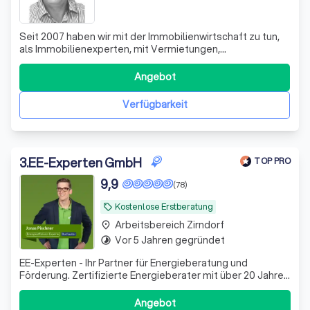
Seit 2007 haben wir mit der Immobilienwirtschaft zu tun,
als Immobilienexperten, mit Vermietungen,
Verpachtungen, Käufen und Veräußerungen von
Immobilien. Wir sind Makler, Immobilienbewerter und
Angebot
selbst Eigentümer verschiedener Objekttypen. In diesem
Zusammenhang bieten wir Ihnen professionelle Ber
Verfügbarkeit
3
.
EE-Experten GmbH
TOP PRO
9,9
(78)
Kostenlose Erstberatung
local_offer
Arbeitsbereich Zirndorf
place
Vor 5 Jahren gegründet
timelapse
EE-Experten - Ihr Partner für Energieberatung und
Förderung. Zertifizierte Energieberater mit über 20 Jahren
Erfahrung. Wir machen Ihre Sanierung förderfähig,
effizient und stressfrei.
Angebot