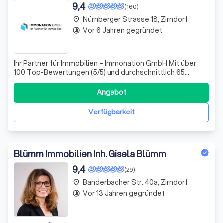
9,4
(160)
Nürnberger Strasse 18, Zirndorf
place
Vor 6 Jahren gegründet
timelapse
Ihr Partner für Immobilien – Immonation GmbH Mit über
100 Top-Bewertungen (5/5) und durchschnittlich 65
verkauften Immobilien pro Jahr sind wir Ihr verlässlicher
Partner für Immobiliengeschäfte.
Angebot
Verfügbarkeit
Blümm Immobilien Inh. Gisela Blümm
9,4
(29)
Banderbacher Str. 40a, Zirndorf
place
Vor 13 Jahren gegründet
timelapse