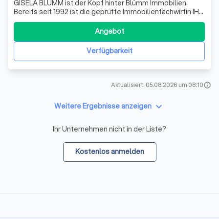
GISELA BLÜMM ist der Kopf hinter Blümm Immobilien.
Bereits seit 1992 ist die geprüfte Immobilienfachwirtin IHK,
Werbefachwirtin BAW und Bankkauffrau IHK als
Immobilienmaklerin vor allem für private
Angebot
Immobilienverkäufer – und erwerber in und im Umkreis um
Nürnberg, Fürth und Erlangen tätig. Vor der E
Verfügbarkeit
Aktualisiert: 05.08.2026 um 08:10
info
keyboard_arrow_down
Weitere Ergebnisse anzeigen
Ihr Unternehmen nicht in der Liste?
Kostenlos anmelden