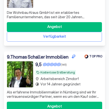
Die Wohnbau Kraus GmbH ist ein etabliertes
Familienunternehmen, das seit über 20 Jahren
hochwertiges Immobilieneigentum in Herzogenaurach
und Umgebung schafft. Unser festes Team aus
Angebot
regionalen Partnern und Handwerkern plant und realisiert
zuverlässig Ihr neues Zuhause. Wir sind stolz darauf, den
Verfügbarkeit
sic
9
.
Thomas Schaller Immobilien
TOP PRO
9,5
(141)
Kostenlose Erstberatung
local_offer
Arbeitsbereich Zirndorf
place
Vor 14 Jahren gegründet
timelapse
Als erfahrene Immobilienmakler in Nürnberg sind wir Ihr
vertrauenswürdiger Partner, wenn es um den Kauf oder
die Miete von Immobilien geht. Wir verstehen, dass der
Kauf oder die Miete einer Immobilie eine bedeutende
Angebot