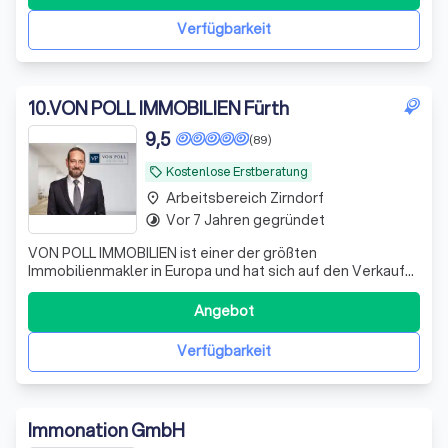
Entscheidung ist, und wir sind hier, um Sie durch jeden
Schritt des Prozesses zu füh
Verfügbarkeit
10
.
VON POLL IMMOBILIEN Fürth
9,5
(89)
Kostenlose Erstberatung
local_offer
Arbeitsbereich Zirndorf
place
Vor 7 Jahren gegründet
timelapse
VON POLL IMMOBILIEN ist einer der größten
Immobilienmakler in Europa und hat sich auf den Verkauf
und die Vermietung von hochwertigen Immobilien in
bevorzugten Wohn- und Geschäftslagen spezialisiert. Mit
Angebot
einem Netzwerk von über 1.500 Kollegen und mehr als 400
Shops sind wir bestens vernetzt und habe
Verfügbarkeit
Immonation GmbH