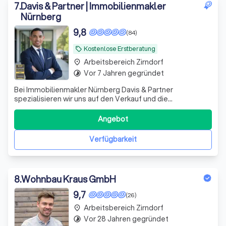
7
.
Davis & Partner | Immobilienmakler
Nürnberg
9,8
(84)
Kostenlose Erstberatung
local_offer
Arbeitsbereich Zirndorf
place
Vor 7 Jahren gegründet
timelapse
Bei Immobilienmakler Nürnberg Davis & Partner
spezialisieren wir uns auf den Verkauf und die
Immobilienbewertung in Nürnberg. Unser Ziel ist es, Ihren
Immobilienbedarf effizient und professionell zu erfüllen.
Angebot
Kontaktieren Sie uns für ein kostenloses Angebot.
Verfügbarkeit
8
.
Wohnbau Kraus GmbH
9,7
(26)
Arbeitsbereich Zirndorf
place
Vor 28 Jahren gegründet
timelapse