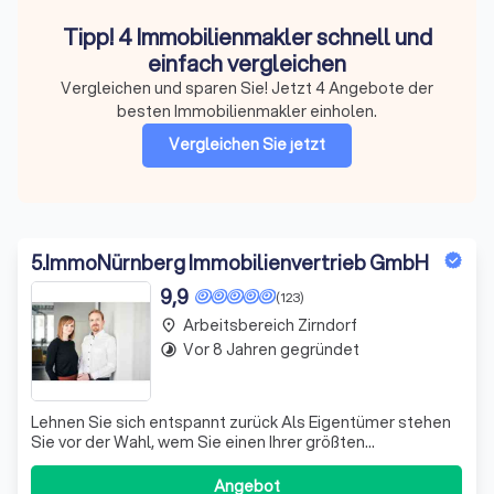
Tipp! 4 Immobilienmakler schnell und
einfach vergleichen
Vergleichen und sparen Sie! Jetzt 4 Angebote der
besten Immobilienmakler einholen.
Vergleichen Sie jetzt
5
.
ImmoNürnberg Immobilienvertrieb GmbH
9,9
(123)
Arbeitsbereich Zirndorf
place
Vor 8 Jahren gegründet
timelapse
Lehnen Sie sich entspannt zurück Als Eigentümer stehen
Sie vor der Wahl, wem Sie einen Ihrer größten
Vermögenswerte anvertrauen. Sie wollen Ihre Immobilie in
sicheren Händen wissen und sie zu einem guten Preis
Angebot