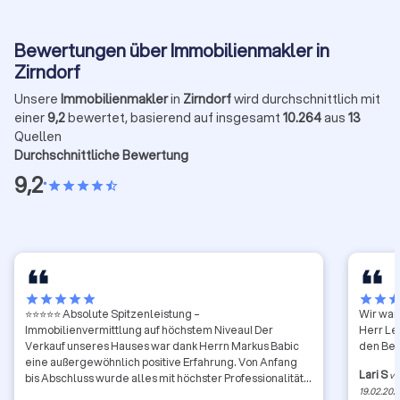
Bewertungen über Immobilienmakler in
Zirndorf
Unsere
Immobilienmakler
in
Zirndorf
wird durchschnittlich mit
einer
9,2
bewertet, basierend auf insgesamt
10.264
aus
13
Quellen
Durchschnittliche Bewertung
9,2
•
star
star
star
star
star_half
star
star
star
star
star
star
star
sta
⭐⭐⭐⭐⭐ Absolute Spitzenleistung –
Wir war
Immobilienvermittlung auf höchstem Niveau! Der
Herr Le
Verkauf unseres Hauses war dank Herrn Markus Babic
den Bes
eine außergewöhnlich positive Erfahrung. Von Anfang
Lari S
vo
bis Abschluss wurde alles mit höchster Professionalität,
19.02.202
großem Engagement und absoluter Zuverlässigkeit