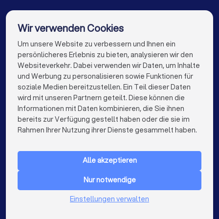
Immobilienmakler in Erlangen
Immobilienmakler in Wendelstein
Wir verwenden Cookies
Immobilienmakler in Feucht
Um unsere Website zu verbessern und Ihnen ein
Die besten Immobilienmakler für Sie
persönlicheres Erlebnis zu bieten, analysieren wir den
Immobilienmakler in Berlin
Websiteverkehr. Dabei verwenden wir Daten, um Inhalte
info@trustlocal.de
und Werbung zu personalisieren sowie Funktionen für
Immobilienmakler in Hamburg
soziale Medien bereitzustellen. Ein Teil dieser Daten
wird mit unseren Partnern geteilt. Diese können die
Immobilienmakler in München
Informationen mit Daten kombinieren, die Sie ihnen
bereits zur Verfügung gestellt haben oder die sie im
Immobilienmakler in Köln
keyboard_arrow_down
FÜR PRIVATPERSONEN
Rahmen Ihrer Nutzung ihrer Dienste gesammelt haben.
Immobilienmakler in Frankfurt am Main
keyboard_arrow_down
FÜR FIRMEN
Immobilienmakler in Stuttgart
Alle akzeptieren
keyboard_arrow_down
ÜBER TRUSTLOCAL
Immobilienmakler in Düsseldorf
Nur notwendige
LAND
Niederlande
Einstellungen verwalten
Immobilienmakler in Dortmund
Belgien
Deutschland
Immobilienmakler in Essen