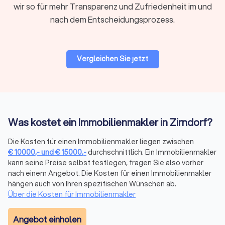
wir so für mehr Transparenz und Zufriedenheit im und
finden
nach dem Entscheidungsprozess.
Erfahrung, Fachkenntnisse zur Immobiliensituation in
Deutschland und Ihrer Region sowie ein großes
Kontaktnetzwerk sind Aspekte, welche den Unterschied
zwischen einem Immobilienmakler und einem guten
Vergleichen Sie jetzt
Immobilienmakler machen. Erhalten Sie erste Anhaltspunkte
zu einem passenden Immobilienmakler in Ihrer Nähe auf
unserem Trustlocal Portal und in den aussagekräftigen
Profilen der Immobilienbüros.
Was kostet ein Immobilienmakler in Zirndorf?
Eigenheim-Suche oder Immobilienkauf als
Die Kosten für einen Immobilienmakler liegen zwischen
Investition?
€
10000
,-
und
€
15000
,-
durchschnittlich. Ein Immobilienmakler
Professionelle Immobilienbüros bieten Ihnen vielfältige
kann seine Preise selbst festlegen, fragen Sie also vorher
Leistungen, zu denen Sie im persönlichen Erstgespräch
nach einem Angebot. Die Kosten für einen Immobilienmakler
umfassend beraten werden. Hierfür muss der
hängen auch von Ihren spezifischen Wünschen ab.
Immobilienmakler zunächst Ihre Ziele und Vorstellungen
Über die Kosten für Immobilienmakler
wissen, um Ihnen im Anschluss ein individuelles Angebot
unterbreiten zu können. Ob Sie nun ein Eigenheim suchen
Angebot einholen