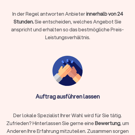
Immobilie.
In der Regel antworten Anbieter
innerhalb von 24
Stunden.
Sie entscheiden, welches Angebot Sie
Immobilienbewertung
anspricht und erhalten so das bestmögliche Preis-
In die Bewertung von Immobilien fließen verschiedene
Leistungsverhältnis.
Aspekte ein, die ein Laie nicht immer selbst beurteilen kann.
Ein Gutachten hilft, die Immobilienbewertung realistisch und
praktisch umsetzbar zu gestalten, beispielsweise in Fragen
von Erbschaft, Kauf und Verkauf.
Gewerbliche Immobilien
Gewerbliche Immobilien unterliegen anderen Kriterien als
privat bewohnte Gebäude. Die richtige Gewerbeimmobilie zu
Auftrag ausführen lassen
finden, zu mieten oder zu vermieten kann mit einem
spezialisierten Immobilienmakler verbessert und vereinfacht
werden. Dies gilt auch beim Verkauf der Gewerbeimmobilie.
Der lokale Spezialist Ihrer Wahl wird für Sie tätig.
Zufrieden? Hinterlassen Sie gerne eine
Bewertung
, um
Anderen Ihre Erfahrung mitzuteilen. Zusammen sorgen
Die besten Immobilienmakler in Zirndorf