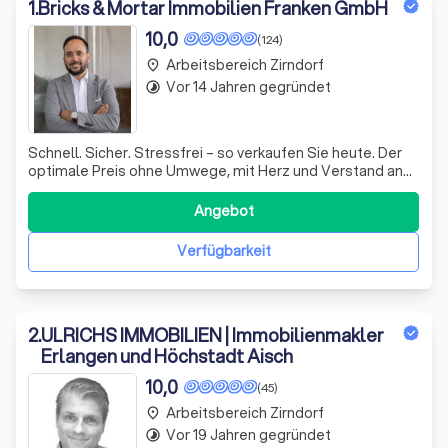
Immobilienmaklern in Zirndorf.
1
.
Bricks & Mortar Immobilien Franken GmbH
10,0
(124)
Arbeitsbereich Zirndorf
place
Vor 14 Jahren gegründet
timelapse
Schnell. Sicher. Stressfrei – so verkaufen Sie heute. Der
optimale Preis ohne Umwege, mit Herz und Verstand an
Ihrer Seite.
Angebot
Verfügbarkeit
2
.
ULRICHS IMMOBILIEN | Immobilienmakler
Erlangen und Höchstadt Aisch
10,0
(45)
Arbeitsbereich Zirndorf
place
Vor 19 Jahren gegründet
timelapse