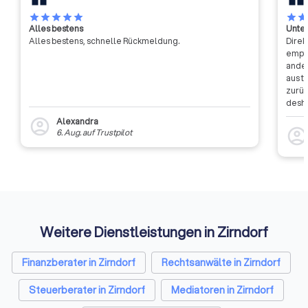
Events sowie Maßnahmen zur
Weiterbildung und
star
star
star
star
star
star
sta
Alles bestens
Unter
Vertriebsunterstützung
Alles bestens, schnelle Rückmeldung.
Direk
empfa
ander
aus t
zurüc
desha
dass 
Alexandra
account_circle
auszu
account_circl
6. Aug.
auf
Trustpilot
weite
Rückm
entsc
Etwas
Auffi
Weitere Dienstleistungen in Zirndorf
Finanzberater in Zirndorf
Rechtsanwälte in Zirndorf
Steuerberater in Zirndorf
Mediatoren in Zirndorf