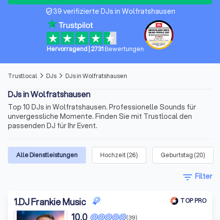
39 verifizierte DJs in Wolfratshausen
verified_user
Hervorragend
|
2731
Bewertungen
Trustlocal
DJs
DJs in Wolfratshausen
arrow_forward_ios
arrow_forward_ios
DJs in Wolfratshausen
Top 10 DJs in Wolfratshausen. Professionelle Sounds für
unvergessliche Momente. Finden Sie mit Trustlocal den
passenden DJ für Ihr Event.
Alle Dienstleistungen
Hochzeit
(
26
)
Geburtstag
(
20
)
filter_list
Filter
1
.
DJ Frankie Music
TOP PRO
10,0
(39)