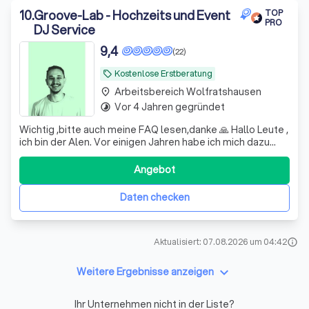
10
.
Groove-Lab - Hochzeits und Event
TOP
PRO
DJ Service
9,4
(22)
Kostenlose Erstberatung
local_offer
Arbeitsbereich Wolfratshausen
place
Vor 4 Jahren gegründet
timelapse
Wichtig ,bitte auch meine FAQ lesen,danke 🙏 Hallo Leute ,
ich bin der Alen. Vor einigen Jahren habe ich mich dazu
entschlossen, meine Arbeit als DJ auch offiziell
anzubieten. Musik inspiriert und begleitet mich intensiv
Angebot
seit meiner Kindheit. In schönen aber auch schwierigen
Zeiten war sie ein t
Daten checken
Aktualisiert: 07.08.2026 um 04:42
info
keyboard_arrow_down
Weitere Ergebnisse anzeigen
Ihr Unternehmen nicht in der Liste?