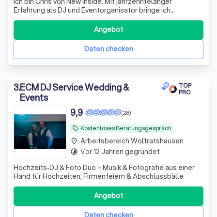
Ich bin Chris von New Inside. Mit jahrzehntelanger
Erfahrung als DJ und Eventorganisator bringe ich
Leidenschaft und Expertise mit, um Ihre Visionen
Wirklichkeit werden zu lassen.
Angebot
Daten checken
3
.
ECM DJ Service Wedding &
TOP
PRO
Events
9,9
(28)
Kostenloses Beratungsgespräch
local_offer
Arbeitsbereich Wolfratshausen
place
Vor 12 Jahren gegründet
timelapse
Hochzeits‑DJ & Foto Duo – Musik & Fotografie aus einer
Hand für Hochzeiten, Firmenfeiern & Abschlussbälle
Angebot
Daten checken