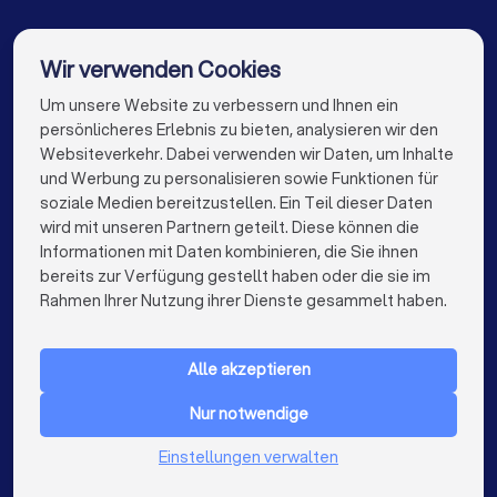
DJs in Düsseldorf
DJs in Dortmund
DJs in Essen
DJs in Bremen
DJs in Nürnberg
Wir verwenden Cookies
DJs in Dresden
DJs in Hannover
DJs in Leipzig
Um unsere Website zu verbessern und Ihnen ein
Die besten DJs für Sie
persönlicheres Erlebnis zu bieten, analysieren wir den
DJs in Duisburg
DJs in Bochum
Websiteverkehr. Dabei verwenden wir Daten, um Inhalte
info@trustlocal.de
und Werbung zu personalisieren sowie Funktionen für
DJs in Wuppertal
DJs in Bielefeld
DJs in Bonn
soziale Medien bereitzustellen. Ein Teil dieser Daten
wird mit unseren Partnern geteilt. Diese können die
DJs in Münster
DJs in der Nähe
Informationen mit Daten kombinieren, die Sie ihnen
bereits zur Verfügung gestellt haben oder die sie im
keyboard_arrow_down
FÜR PRIVATPERSONEN
Rahmen Ihrer Nutzung ihrer Dienste gesammelt haben.
keyboard_arrow_down
FÜR FIRMEN
Alle akzeptieren
keyboard_arrow_down
ÜBER TRUSTLOCAL
Nur notwendige
LAND
Niederlande
Einstellungen verwalten
Belgien
Deutschland