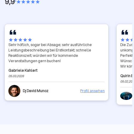
9,9
•
star
star
star
star
star
star
star
star
star
star
star
star
sta
Sehr höflich, sogar bei Absage; sehr ausführliche
Die Zus
Leistungsbeschreibung bei Erstkontakt; schnelle
unkompli
Reaktionszeit; würden wir für kommende
Perfekt
Veranstaltungen gern buchen!
Wünsche
Wir kön
Gabriele Kahlert
Bedanke
Quirin 
05.03.2026
05.02.20
Dj David Munoz
Profil ansehen