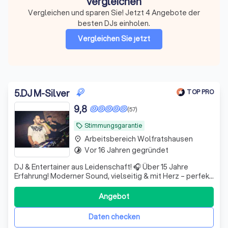
vergleichen
Vergleichen und sparen Sie! Jetzt 4 Angebote der
besten DJs einholen.
Vergleichen Sie jetzt
5
.
DJ M-Silver
TOP PRO
9,8
(57)
Stimmungsgarantie
local_offer
Arbeitsbereich Wolfratshausen
place
Vor 16 Jahren gegründet
timelapse
DJ & Entertainer aus Leidenschaft! 🎧 Über 15 Jahre
Erfahrung! Moderner Sound, vielseitig & mit Herz – perfekt
für jede Feier. Für jung und alt, mit Veranstaltungstechnik
für die beste Party.
Angebot
Daten checken