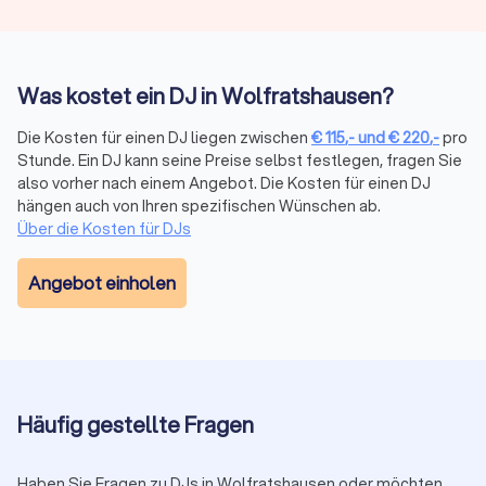
Bewertungen von echten Kunden
. Geben Sie einfach Ihre
Anforderungen ein und erhalten Sie innerhalb kürzester Zeit
kostenlos und unverbindlich vier Angebote
von DJs in
Wolfratshausen.
Was kostet ein DJ in Wolfratshausen?
Die Kosten für einen DJ liegen zwischen
€
115
,-
und
€
220
,-
pro
Stunde. Ein DJ kann seine Preise selbst festlegen, fragen Sie
Den perfekten DJ in
also vorher nach einem Angebot. Die Kosten für einen DJ
Wolfratshausen finden
hängen auch von Ihren spezifischen Wünschen ab.
Über die Kosten für DJs
Vergleichen Sie mit Trustlocal bis zu vier
unverbindliche Angebote von geprüften DJs in
Angebot einholen
Ihrer Nähe. Kostenlos, transparent und auf Basis
echter Kundenbewertungen.
Geprüfte DJs
Kostenlos
Häufig gestellte Fragen
Unverbindlich
Haben Sie Fragen zu DJs in Wolfratshausen oder möchten