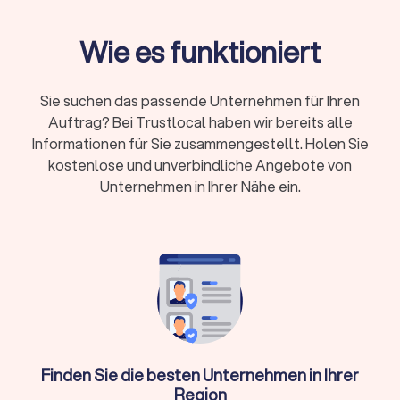
Neben dem klassischen Auflegen bietet ein DJ in
Wolfratshausen häufig auch folgende Leistungen an:
Wie es funktioniert
→
Licht- und Tontechnik
Sie suchen das passende Unternehmen für Ihren
Auftrag? Bei Trustlocal haben wir bereits alle
→
Moderation
Informationen für Sie zusammengestellt. Holen Sie
→
individuelle Playlists
kostenlose und unverbindliche Angebote von
Unternehmen in Ihrer Nähe ein.
→
Beratung zur Musikplanung
→
Live-Mixing
→
Auf- und Abbau der Ausrüstung
Einige
professionelle DJs
arbeiten zusätzlich mit Live-
Musikern zusammen oder bieten Entertainment-Extras wie
Fotoboxen
an. Auf Trustlocal finden Sie einen für Sie
Finden Sie die besten Unternehmen in Ihrer
passenden professionellen DJ-Service, der Ihre
Region