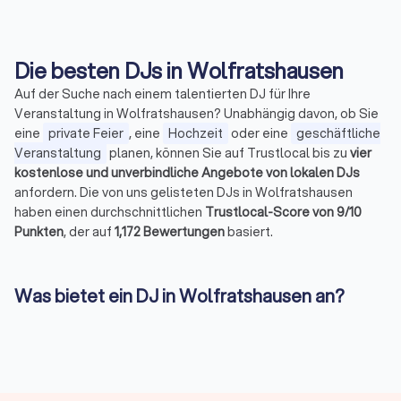
Die besten DJs in Wolfratshausen
Auf der Suche nach einem talentierten DJ für Ihre
Veranstaltung in Wolfratshausen? Unabhängig davon, ob Sie
eine
private Feier
, eine
Hochzeit
oder eine
geschäftliche
Veranstaltung
planen, können Sie auf Trustlocal bis zu
vier
kostenlose und unverbindliche Angebote von lokalen DJs
anfordern. Die von uns gelisteten DJs in Wolfratshausen
haben einen durchschnittlichen
Trustlocal-Score von 9/10
Punkten
, der auf
1,172 Bewertungen
basiert.
Was bietet ein DJ in Wolfratshausen an?
Vielleicht haben Sie sich schon einmal gefragt, was die
Abkürzung „DJ" bedeutet. DJ steht für
„Diskjockey"
und
bezeichnet einen Künstler, der Musik auflegt und mischt. Das
DJ-Pult und das Mischpult sind seine Werkzeuge, um
nahtlose Übergänge zwischen den Tracks zu schaffen.