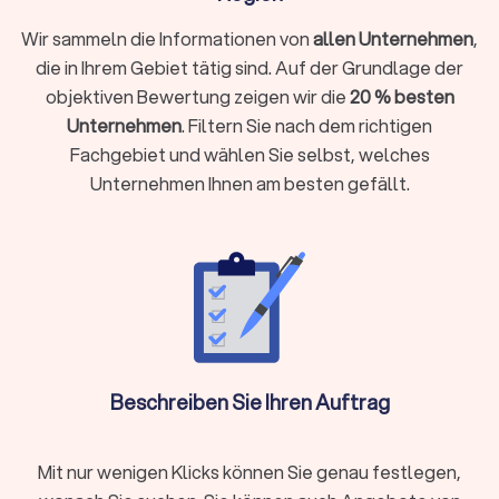
Veranstaltung mit dem perfekten Soundtrack untermalt und
für die richtige Stimmung sorgt.
Wir sammeln die Informationen von
allen Unternehmen
,
die in Ihrem Gebiet tätig sind. Auf der Grundlage der
objektiven Bewertung zeigen wir die
20 % besten
Was kostet ein DJ in Wolfratshausen?
Unternehmen
. Filtern Sie nach dem richtigen
DJs arbeiten häufig mit
Paketpreisen
. Das bedeutet, Sie
Fachgebiet und wählen Sie selbst, welches
bezahlen pauschal für einen Auftritt von einer bestimmten
Unternehmen Ihnen am besten gefällt.
Stundenanzahl, zum Beispiel zwei oder acht Stunden.
Typische DJ-Paketpreise:
DJ-Paketpreise
reichen oft
von
400 € bis 3.000 €
. Im Preis enthalten sind meistens
der Auftritt selbst, grundlegende Ausstattung (z. B.
Tonanlage, Lichttechnik), sowie Auf- und Abbau. Gegen
einen Aufpreis erhalten Sie oft Extras wie ein
Vorgespräch, Nebelmaschinen oder Verlängerung des
Auftritts.
Beschreiben Sie Ihren Auftrag
Die unterschiedlichen Erfahrungsniveaus der Dienstleister
Mit nur wenigen Klicks können Sie genau festlegen,
sowie der Leistungsumfang ergeben diese große