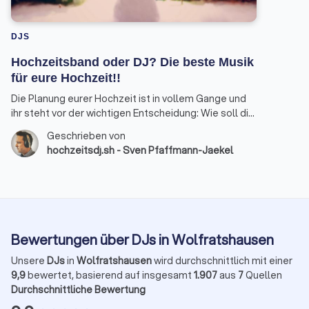
DJS
Hochzeitsband oder DJ? Die beste Musik
für eure Hochzeit!!
Die Planung eurer Hochzeit ist in vollem Gange und
ihr steht vor der wichtigen Entscheidung: Wie soll die
musikalische Untermalung eures großen Tages
Geschrieben von
aussehen? Hochzeitsband oder DJ? Als erfahrener
hochzeitsdj.sh - Sven Pfaffmann-Jaekel
Hochzeits-DJ möchte ich euch mit diesem Beitrag
einen umfassenden Überblick geben und euch bei
der Wahl der passenden musikalischen Begleitung
unterstützen.
Bewertungen über DJs in Wolfratshausen
Unsere
DJs
in
Wolfratshausen
wird durchschnittlich mit einer
9,9
bewertet, basierend auf insgesamt
1.907
aus
7
Quellen
Durchschnittliche Bewertung