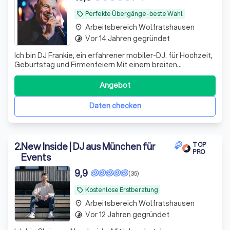
Perfekte Übergänge-beste Wahl
local_offer
Arbeitsbereich Wolfratshausen
place
Vor 14 Jahren gegründet
timelapse
Ich bin DJ Frankie, ein erfahrener mobiler-DJ. für Hochzeit,
Geburtstag und Firmenfeiern Mit einem breiten
Repertoire von Charts bis Schlager sorge ich für
unvergessliche Feiern . Mit High-End-Anlage
Angebot
Daten checken
2
.
New Inside | DJ aus München für
TOP
PRO
Events
9,9
(35)
Kostenlose Erstberatung
local_offer
Arbeitsbereich Wolfratshausen
place
Vor 12 Jahren gegründet
timelapse