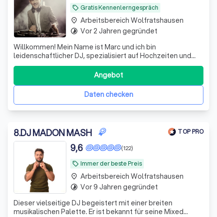
Gratis Kennenlerngespräch
local_offer
Arbeitsbereich Wolfratshausen
place
Vor 2 Jahren gegründet
timelapse
Willkommen! Mein Name ist Marc und ich bin
leidenschaftlicher DJ, spezialisiert auf Hochzeiten und
Firmen-Events in und um München, aber auch
deutschland- und europaweit. Mit über 10 Jahren
Angebot
Erfahrung auf verschiedensten Veranstaltungen, habe ich
mir einen umfangreiches Musikrepertoire aufgebaut, wel
Daten checken
8
.
DJ MADON MASH
TOP PRO
9,6
(122)
Immer der beste Preis
local_offer
Arbeitsbereich Wolfratshausen
place
Vor 9 Jahren gegründet
timelapse
Dieser vielseitige DJ begeistert mit einer breiten
musikalischen Palette. Er ist bekannt für seine Mixed