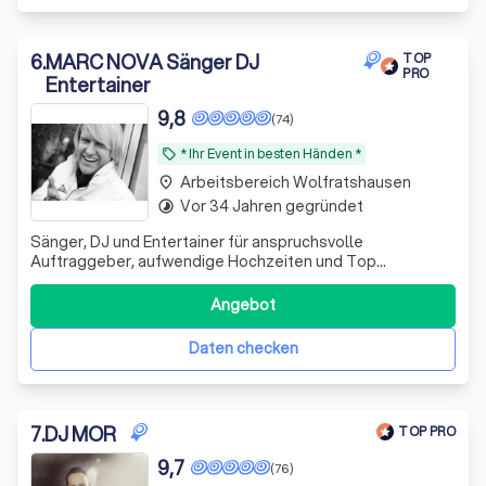
6
.
MARC NOVA Sänger DJ
TOP
PRO
Entertainer
9,8
(74)
* Ihr Event in besten Händen *
local_offer
Arbeitsbereich Wolfratshausen
place
Vor 34 Jahren gegründet
timelapse
Sänger, DJ und Entertainer für anspruchsvolle
Auftraggeber, aufwendige Hochzeiten und Top
Firmenevents * Berufsmusiker seit 1994 * über 3200
erfolgreiche Events * Hi-End Licht und
Angebot
Beschallungstechnik
Daten checken
7
.
DJ MOR
TOP PRO
9,7
(76)