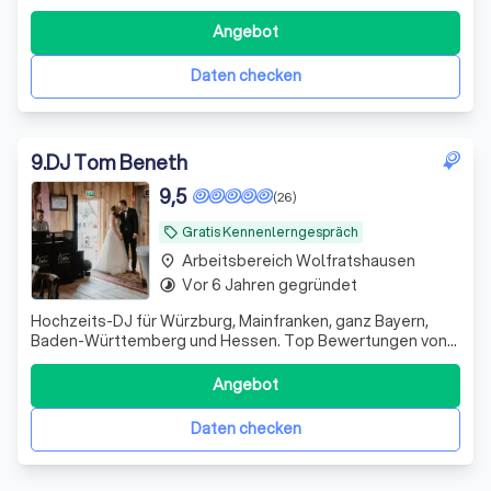
Music Sets und eigenen Mashups.
Angebot
Daten checken
9
.
DJ Tom Beneth
9,5
(26)
Gratis Kennenlerngespräch
local_offer
Arbeitsbereich Wolfratshausen
place
Vor 6 Jahren gegründet
timelapse
Hochzeits-DJ für Würzburg, Mainfranken, ganz Bayern,
Baden-Württemberg und Hessen. Top Bewertungen von
zufriedenen Kunden. Internationale Expertise (Engl.,
Portug.). Jetzt Wunschtermin anfragen!
Angebot
Daten checken