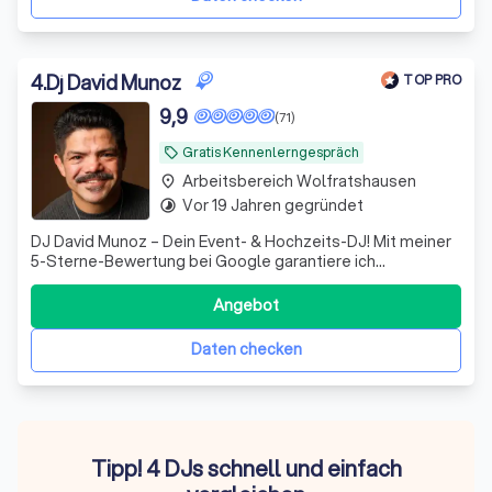
4
.
Dj David Munoz
TOP PRO
9,9
(71)
Gratis Kennenlerngespräch
local_offer
Arbeitsbereich Wolfratshausen
place
Vor 19 Jahren gegründet
timelapse
DJ David Munoz – Dein Event- & Hochzeits-DJ! Mit meiner
5-Sterne-Bewertung bei Google garantiere ich
einzigartige Momente und eine perfekte Stimmung für
Ihre Veranstaltung.
Angebot
Daten checken
Tipp! 4 DJs schnell und einfach