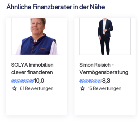
Ähnliche Finanzberater in der Nähe
SOLYA Immobilien
Simon Reisich -
clever finanzieren
Vermögensberatung
10,0
8,3
grade
grade
61
Bewertungen
15
Bewertungen