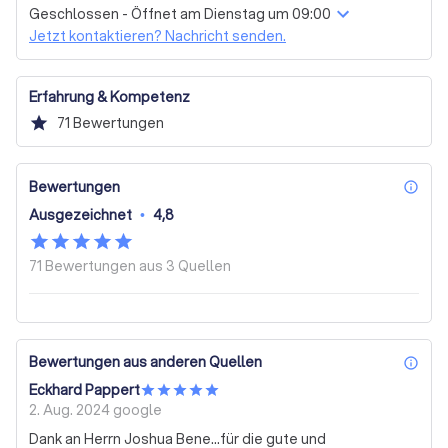
Immobilienkauf
Grundstückskauf
und unseren hohen Qualitätsanspruch einen 
Geschlossen - Öffnet am Dienstag um 09:00
ausgezeichneten Ruf erarbeitet haben. Unser Ziel ist es, 
Jetzt kontaktieren? Nachricht senden.
Anschlussfinanzierung / Umschuldung /
unseren Kunden den bestmöglichen Service zu bieten 
Kapitalbeschaffung
und sie bei der Verwirklichung ihrer Immobilienprojekte zu 
Renovierung / Modernisierung / Bauprojekt
unterstützen.

Erfahrung & Kompetenz
Per Telefon / Online
star
71
Bewertungen
Wenn Sie auf der Suche nach einem kompetenten und 
zuverlässigen Partner für Ihre 
Immobilienangelegenheiten sind, zögern Sie nicht, uns zu 
Bewertungen
inf
kontaktieren. Fordern Sie noch heute ein kostenloses 
Ausgezeichnet
•
4,8
Angebot an und lassen Sie sich von unseren Leistungen 
überzeugen.
71 Bewertungen aus
3 Quellen
Bewertungen aus anderen Quellen
inf
Eckhard Pappert
2. Aug. 2024
google
Dank an Herrn Joshua Bene…für die gute und