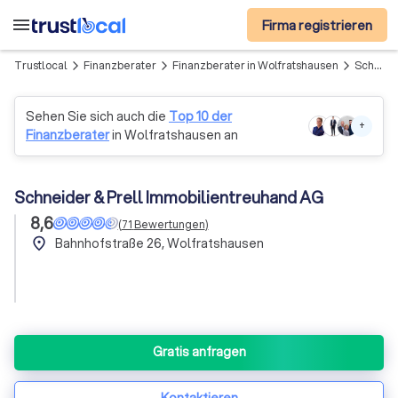
menu
Firma registrieren
Trustlocal
Finanzberater
Finanzberater in Wolfratshausen
Schneider & Prell Immobilientreuhand AG
arrow_forward_ios
arrow_forward_ios
arrow_forward_ios
Sehen Sie sich auch die
Top 10 der
+
Finanzberater
in Wolfratshausen an
Schneider & Prell Immobilientreuhand AG
8,6
(
71
Bewertungen
)
place
Bahnhofstraße 26, Wolfratshausen
Gratis anfragen