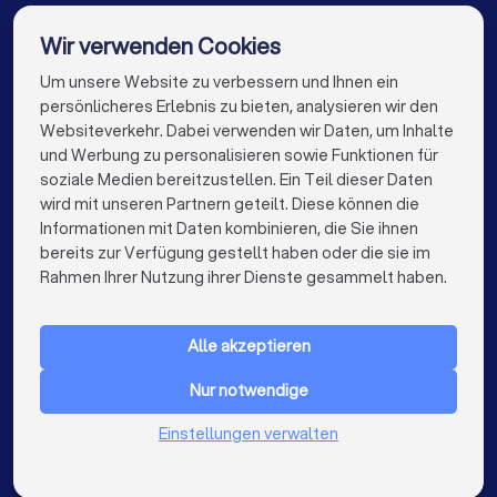
Finanzberater in Unterhaching
Wir verwenden Cookies
Finanzberater in Gräfelfing
Finanzberater in Berlin
Um unsere Website zu verbessern und Ihnen ein
Die besten Unternehmen für Sie
persönlicheres Erlebnis zu bieten, analysieren wir den
Finanzberater in Hamburg
Websiteverkehr. Dabei verwenden wir Daten, um Inhalte
info@trustlocal.de
und Werbung zu personalisieren sowie Funktionen für
Finanzberater in München
Finanzberater in Köln
soziale Medien bereitzustellen. Ein Teil dieser Daten
wird mit unseren Partnern geteilt. Diese können die
Finanzberater in Frankfurt am Main
Informationen mit Daten kombinieren, die Sie ihnen
bereits zur Verfügung gestellt haben oder die sie im
Finanzberater in Stuttgart
keyboard_arrow_down
FÜR PRIVATPERSONEN
Rahmen Ihrer Nutzung ihrer Dienste gesammelt haben.
Finanzberater in Düsseldorf
keyboard_arrow_down
FÜR FIRMEN
Finanzberater in Dortmund
Finanzberater in Essen
Alle akzeptieren
keyboard_arrow_down
ÜBER TRUSTLOCAL
Finanzberater in Bremen
Nur notwendige
LAND
Niederlande
Finanzberater in Nürnberg
Einstellungen verwalten
Belgien
Deutschland
Finanzberater in Dresden
Spanien