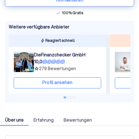
Kontaktieren
100% Gratis
check
Weitere verfügbare Anbieter
Reagiert schnell
DieFinanzchecker GmbH
O
10,0
1
279
Bewertungen
grade
gra
Profil ansehen
Über uns
Erfahrung
Bewertungen