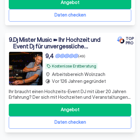
Portug.). Jetzt Wunschtermin anfragen!
Angebot
Daten checken
9
.
Dj Mister Music ➽ Ihr Hochzeit und
TOP
PRO
Event Dj für unvergessliche
Veranstaltungen ♩♪♫♬ ¸¸.♫♪¸¸.♫♪
9,4
(49)
Kostenlose Erstberatung
local_offer
Arbeitsbereich Wolnzach
place
Vor 126 Jahren gegründet
timelapse
Ihr braucht einen Hochzeits-Event DJ mit über 20 Jahren
Erfahrung? Der sich mit Hochzeiten und Veranstaltungen
bestens auskennt? Zuverlässig und souverän? Mit Gespür
für Musik , Leute und Situation? Freundlich mit bester
Angebot
Laune und Stimmung? Wo die Party auch richtig abgeht?
Dann seid Ihr hier ri
Daten checken