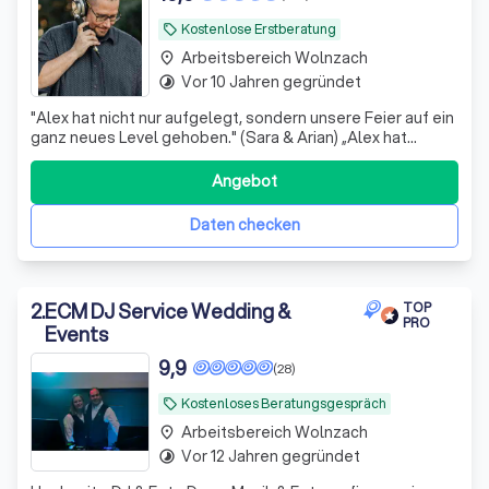
Kostenlose Erstberatung
local_offer
Arbeitsbereich Wolnzach
place
Vor 10 Jahren gegründet
timelapse
"Alex hat nicht nur aufgelegt, sondern unsere Feier auf ein
ganz neues Level gehoben." (Sara & Arian) „Alex hat
unsere Erwartungen bei Weitem übertroffen.“ (Charlotte
und Nico)
Angebot
Daten checken
2
.
ECM DJ Service Wedding &
TOP
PRO
Events
9,9
(28)
Kostenloses Beratungsgespräch
local_offer
Arbeitsbereich Wolnzach
place
Vor 12 Jahren gegründet
timelapse