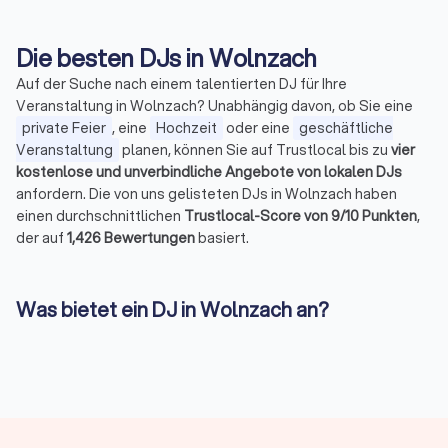
gepasst
sogar a
eingega
Die besten DJs in Wolnzach
werden 
seine L
Auf der Suche nach einem talentierten DJ für Ihre
mit ande
Veranstaltung in Wolnzach? Unabhängig davon, ob Sie eine
Fachwis
private Feier
, eine
Hochzeit
oder eine
geschäftliche
findet.
Veranstaltung
planen, können Sie auf Trustlocal bis zu
vier
er ist e
unverge
kostenlose und unverbindliche Angebote von lokalen DJs
anfordern. Die von uns gelisteten DJs in Wolnzach haben
einen durchschnittlichen
Trustlocal-Score von 9/10 Punkten
,
der auf
1,426 Bewertungen
basiert.
Was bietet ein DJ in Wolnzach an?
Vielleicht haben Sie sich schon einmal gefragt, was die
Abkürzung „DJ" bedeutet. DJ steht für
„Diskjockey"
und
bezeichnet einen Künstler, der Musik auflegt und mischt. Das
DJ-Pult und das Mischpult sind seine Werkzeuge, um
nahtlose Übergänge zwischen den Tracks zu schaffen.
Neben dem klassischen Auflegen bietet ein DJ in Wolnzach