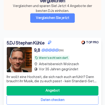
vergleichen
Vergleichen und sparen Sie! Jetzt 4 Angebote der
besten DJs einholen.
Vergleichen Sie jetzt
5
.
DJ Stephan Kühle
TOP PRO
9,8
(59)
Wenn's echt sein darf.
local_offer
Arbeitsbereich Wolnzach
place
Vor 35 Jahren gegründet
timelapse
Ihr wollt eine Hochzeit, die sich nach euch anfühlt? Dann
braucht ihr Musik, die zu euch passt - kein Standard-Set.
Stilvoll, kreativ und mit Gespür für euch und den Moment.
Angebot
Daten checken