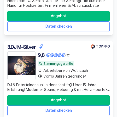
Hochzeits‑DJ & Foto Duo – Musik & Fotografie aus einer
Hand für Hochzeiten, Firmenfeiern & Abschlussbälle
Angebot
Daten checken
3
.
DJ M-Silver
TOP PRO
9,8
(57)
Stimmungsgarantie
local_offer
Arbeitsbereich Wolnzach
place
Vor 16 Jahren gegründet
timelapse
DJ & Entertainer aus Leidenschaft! 🎧 Über 15 Jahre
Erfahrung! Moderner Sound, vielseitig & mit Herz – perfekt
für jede Feier. Für jung und alt, mit Veranstaltungstechnik
für die beste Party.
Angebot
Daten checken