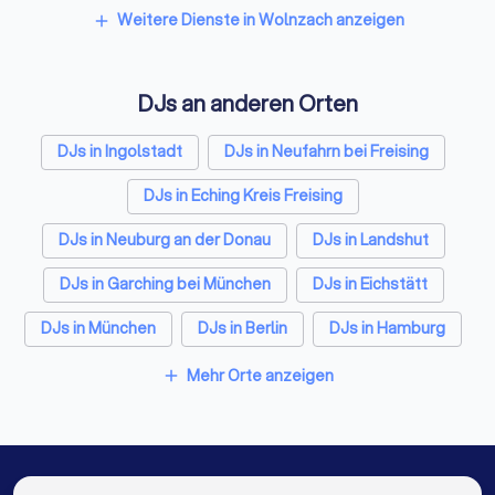
Freie Redner in Wolnzach
Weitere Dienste in Wolnzach anzeigen
add
DJs an anderen Orten
DJs in Ingolstadt
DJs in Neufahrn bei Freising
DJs in Eching Kreis Freising
DJs in Neuburg an der Donau
DJs in Landshut
DJs in Garching bei München
DJs in Eichstätt
DJs in München
DJs in Berlin
DJs in Hamburg
DJs in Köln
DJs in Frankfurt am Main
Mehr Orte anzeigen
add
DJs in Stuttgart
DJs in Düsseldorf
DJs in Dortmund
DJs in Essen
DJs in Bremen