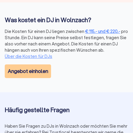
erhalten Sie innerhalb kürzester Zeit
kostenlos und
unverbindlich vier Angebote
von DJs in Wolnzach.
Was kostet ein DJ in Wolnzach?
Die Kosten für einen DJ liegen zwischen
€
115
,-
und
€
220
,-
pro
Den perfekten DJ in Wolnzach
Stunde. Ein DJ kann seine Preise selbst festlegen, fragen Sie
finden
also vorher nach einem Angebot. Die Kosten für einen DJ
hängen auch von Ihren spezifischen Wünschen ab.
Vergleichen Sie mit Trustlocal bis zu vier
Über die Kosten für DJs
unverbindliche Angebote von geprüften DJs in
Ihrer Nähe. Kostenlos, transparent und auf Basis
Angebot einholen
echter Kundenbewertungen.
Geprüfte DJs
Kostenlos
Unverbindlich
Häufig gestellte Fragen
Jetzt DJs vergleichen
Haben Sie Fragen zu DJs in Wolnzach oder möchten Sie mehr
über sie erfahren? Bei Trustlocal beantworten wir gerne die