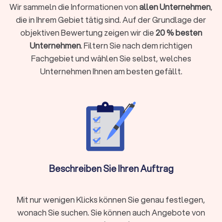
für die richtige Stimmung sorgt.
Wir sammeln die Informationen von
allen Unternehmen
,
die in Ihrem Gebiet tätig sind. Auf der Grundlage der
objektiven Bewertung zeigen wir die
20 % besten
Was kostet ein DJ in Wolnzach?
Unternehmen
. Filtern Sie nach dem richtigen
DJs arbeiten häufig mit
Paketpreisen
. Das bedeutet, Sie
Fachgebiet und wählen Sie selbst, welches
bezahlen pauschal für einen Auftritt von einer bestimmten
Unternehmen Ihnen am besten gefällt.
Stundenanzahl, zum Beispiel zwei oder acht Stunden.
Typische DJ-Paketpreise:
DJ-Paketpreise
reichen oft
von
400 € bis 3.000 €
. Im Preis enthalten sind meistens
der Auftritt selbst, grundlegende Ausstattung (z. B.
Tonanlage, Lichttechnik), sowie Auf- und Abbau. Gegen
einen Aufpreis erhalten Sie oft Extras wie ein
Vorgespräch, Nebelmaschinen oder Verlängerung des
Auftritts.
Beschreiben Sie Ihren Auftrag
Die unterschiedlichen Erfahrungsniveaus der Dienstleister
Mit nur wenigen Klicks können Sie genau festlegen,
sowie der Leistungsumfang ergeben diese große
Preisspanne. Faktoren, die den Leistungsumfang
wonach Sie suchen. Sie können auch Angebote von