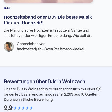
DJS
Hochzeitsband oder DJ? Die beste Musik
für eure Hochzeit!!
Die Planung eurer Hochzeit ist in vollem Gange und
ihr steht vor der wichtigen Entscheidung: Wie soll die
musikalische Untermalung eures großen Tages
Geschrieben von
aussehen? Hochzeitsband oder DJ? Als erfahrener
hochzeitsdj.sh - Sven Pfaffmann-Jaekel
Hochzeits-DJ möchte ich euch mit diesem Beitrag
einen umfassenden Überblick geben und euch bei
der Wahl der passenden musikalischen Begleitung
unterstützen.
Bewertungen über DJs in Wolnzach
Unsere
DJs
in
Wolnzach
wird durchschnittlich mit einer
9,9
bewertet, basierend auf insgesamt
2.203
aus
10
Quellen
Durchschnittliche Bewertung
9,9
•
star
star
star
star
star