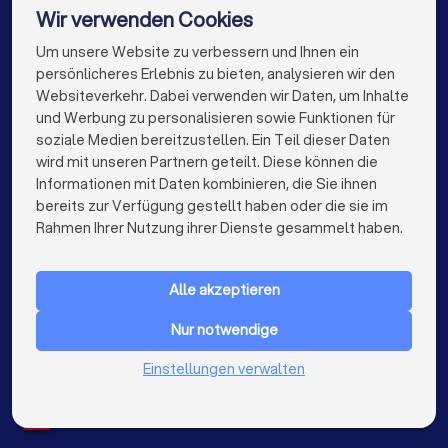
DJs in Nürnberg
DJs in Dresden
Wir verwenden Cookies
DJs in Hannover
DJs in Leipzig
DJs in Duisburg
Um unsere Website zu verbessern und Ihnen ein
Die besten DJs für Sie
persönlicheres Erlebnis zu bieten, analysieren wir den
DJs in Bochum
DJs in Wuppertal
Websiteverkehr. Dabei verwenden wir Daten, um Inhalte
info@trustlocal.de
und Werbung zu personalisieren sowie Funktionen für
DJs in Bielefeld
DJs in Bonn
DJs in Münster
soziale Medien bereitzustellen. Ein Teil dieser Daten
wird mit unseren Partnern geteilt. Diese können die
DJs in der Nähe
Informationen mit Daten kombinieren, die Sie ihnen
bereits zur Verfügung gestellt haben oder die sie im
keyboard_arrow_down
FÜR PRIVATPERSONEN
Rahmen Ihrer Nutzung ihrer Dienste gesammelt haben.
keyboard_arrow_down
FÜR FIRMEN
Alle akzeptieren
keyboard_arrow_down
ÜBER TRUSTLOCAL
Nur notwendige
LAND
Niederlande
Einstellungen verwalten
Belgien
Deutschland
Spanien