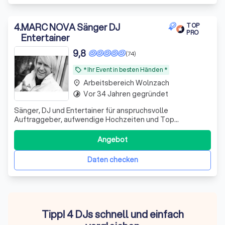
4
.
MARC NOVA Sänger DJ
TOP
PRO
Entertainer
9,8
(74)
* Ihr Event in besten Händen *
local_offer
Arbeitsbereich Wolnzach
place
Vor 34 Jahren gegründet
timelapse
Sänger, DJ und Entertainer für anspruchsvolle
Auftraggeber, aufwendige Hochzeiten und Top
Firmenevents * Berufsmusiker seit 1994 * über 3200
erfolgreiche Events * Hi-End Licht und
Angebot
Beschallungstechnik
Daten checken
Tipp! 4 DJs schnell und einfach