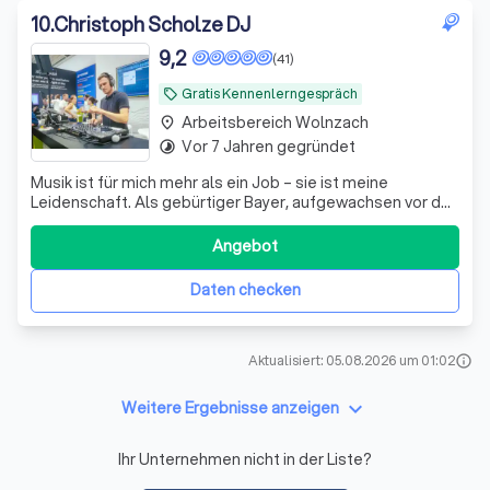
10
.
Christoph Scholze DJ
9,2
(41)
Gratis Kennenlerngespräch
local_offer
Arbeitsbereich Wolnzach
place
Vor 7 Jahren gegründet
timelapse
Musik ist für mich mehr als ein Job – sie ist meine
Leidenschaft. Als gebürtiger Bayer, aufgewachsen vor den
Toren Münchens, habe ich meine Begeisterung fürs
Auflegen schon während meines Ingenieurstudiums zum
Angebot
Beruf gemacht und bin seitdem hauptberuflich als DJ
unterwegs. Mein Schwerpunkt liegt auf
Daten checken
Aktualisiert: 05.08.2026 um 01:02
info
keyboard_arrow_down
Weitere Ergebnisse anzeigen
Ihr Unternehmen nicht in der Liste?