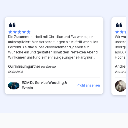
star
star
star
star
star
star
star
sta
Die Zusammenarbeit mit Christian und Eva war super
Wir wus
unkompliziert. Von Vorbereitungen bis Auftritt war alles
unserer
Perfekt! Sie sind super Zuvorkommend, gehen auf
überglü
Wünsche ein und gestalten somit den Perfekten Abend.
als DJ w
Wir können uns für die mehr als gelungene Party nur
Hochzei
Bedanken und können sie nur weiter empfehlen. 🤗
unglaub
Quirin Baumgärtner
Andrea
vor Google
Stimmun
05.02.2026
23.11.202
halten.
wie der
ECM DJ Service Wedding &
Tanzfläc
Profil ansehen
Events
kümmert
bei uns
Nachmit
wir sei
Flexibil
rundum 
und kon
für den 