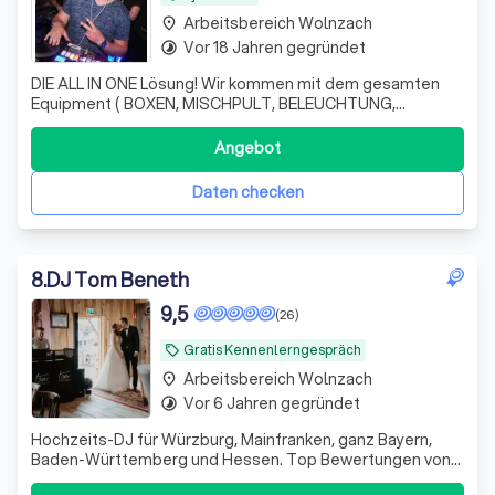
Arbeitsbereich Wolnzach
place
Vor 18 Jahren gegründet
timelapse
DIE ALL IN ONE Lösung! Wir kommen mit dem gesamten
Equipment ( BOXEN, MISCHPULT, BELEUCHTUNG,
NEBELMASCHINE ). Unsere Dj‘s und ganz besonders Dj the
H. E. A. T. sorgt für die umwerfende Stimmung.
Angebot
Daten checken
8
.
DJ Tom Beneth
9,5
(26)
Gratis Kennenlerngespräch
local_offer
Arbeitsbereich Wolnzach
place
Vor 6 Jahren gegründet
timelapse
Hochzeits-DJ für Würzburg, Mainfranken, ganz Bayern,
Baden-Württemberg und Hessen. Top Bewertungen von
zufriedenen Kunden. Internationale Expertise (Engl.,