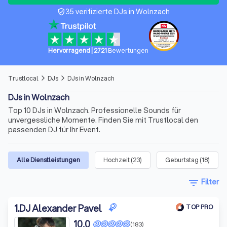
35 verifizierte DJs in Wolnzach
verified_user
Hervorragend
|
2721
Bewertungen
Trustlocal
DJs
DJs in Wolnzach
arrow_forward_ios
arrow_forward_ios
DJs in Wolnzach
Top 10 DJs in Wolnzach. Professionelle Sounds für
unvergessliche Momente. Finden Sie mit Trustlocal den
passenden DJ für Ihr Event.
Alle Dienstleistungen
Hochzeit
(
23
)
Geburtstag
(
18
)
filter_list
Filter
1
.
DJ Alexander Pavel
TOP PRO
10,0
(183)