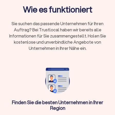
häufig auch folgende Leistungen an:
Wie es funktioniert
→
Licht- und Tontechnik
Sie suchen das passende Unternehmen für Ihren
Auftrag? Bei Trustlocal haben wir bereits alle
→
Moderation
Informationen für Sie zusammengestellt. Holen Sie
→
individuelle Playlists
kostenlose und unverbindliche Angebote von
Unternehmen in Ihrer Nähe ein.
→
Beratung zur Musikplanung
→
Live-Mixing
→
Auf- und Abbau der Ausrüstung
Einige
professionelle DJs
arbeiten zusätzlich mit Live-
Musikern zusammen oder bieten Entertainment-Extras wie
Fotoboxen
an. Auf Trustlocal finden Sie einen für Sie
Finden Sie die besten Unternehmen in Ihrer
passenden professionellen DJ-Service, der Ihre
Region
Veranstaltung mit dem perfekten Soundtrack untermalt und