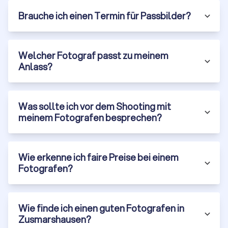
Brauche ich einen Termin für Passbilder?
Bilder erzählen Ihre Geschichte
Ein professioneller Fotograf fängt nicht einfach ein Motiv ein.
Er beobachtet, wartet, reagiert und schafft Bilder, die
Welcher Fotograf passt zu meinem
Stimmung, Persönlichkeit und Atmosphäre transportieren.
Anlass?
Egal ob Porträt, Hochzeit oder Business-Shooting, ein Profi
erkennt die Momente, die Sie selbst oft gar nicht
wahrnehmen, und hält sie so fest, dass sie auch Jahre später
noch wirken. Der Unterschied zum schnellen Handyfoto ist
Was sollte ich vor dem Shooting mit
nicht nur sichtbar, sondern fühlbar.
meinem Fotografen besprechen?
Sie müssen sich um nichts kümmern
Wie erkenne ich faire Preise bei einem
Ein erfahrener Fotograf übernimmt die komplette
Fotografen?
Vorbereitung. Licht, Location, Timing, Hintergrund, Posen,
Ausdruck. Sie müssen nicht überlegen, wie Sie stehen sollen
oder wohin mit den Händen. Profis nehmen Ihnen die
Wie finde ich einen guten Fotografen in
Unsicherheit und sorgen dafür, dass Sie auf jedem Bild so
Zusmarshausen?
wirken, wie Sie sich selbst gerne sehen würden. Natürlich,