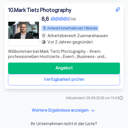
10
.
Mark Tietz Photography
8,6
(9)
Antwort innerhalb von 1 Stunde
Arbeitsbereich Zusmarshausen
place
Vor 2 Jahren gegründet
timelapse
Willkommen bei Mark Tietz Photography – Ihrem
professionellen Hochzeits-, Event-, Business- und
Familienfotografen im malerischen Allgäu. Mit über 10
Jahren Erfahrung und mehr als 500 zufriedenen Kunden
Angebot
habe ich mich darauf spezialisiert, unvergessliche
Momente in emotionalen Bildern festzuhalten. M
Verfügbarkeit prüfen
Aktualisiert: 05.08.2026 um 11:43
info
keyboard_arrow_down
Weitere Ergebnisse anzeigen
Ihr Unternehmen nicht in der Liste?