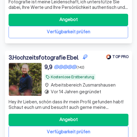
Fotografie ist meine Leidenschaft, ich unterstütze Sie
dabei, Ihre Werte und Ihre Persönlichkeit authentisch und
unverwechselbar sichtbar zu machen.
Angebot
Verfügbarkeit prüfen
3
.
Hochzeitsfotografie Ebel
TOP PRO
9,9
(142)
Kostenlose Erstberatung
local_offer
Arbeitsbereich Zusmarshausen
place
Vor 14 Jahren gegründet
timelapse
Hey ihr Lieben, schön dass ihr mein Profil gefunden habt!
Schaut euch um und besucht auch gerne meine
Homepage um mehr von meiner Arbeit zu sehen. Ich freue
mich euch kennenzulernen. Grüße Harry
Angebot
Verfügbarkeit prüfen