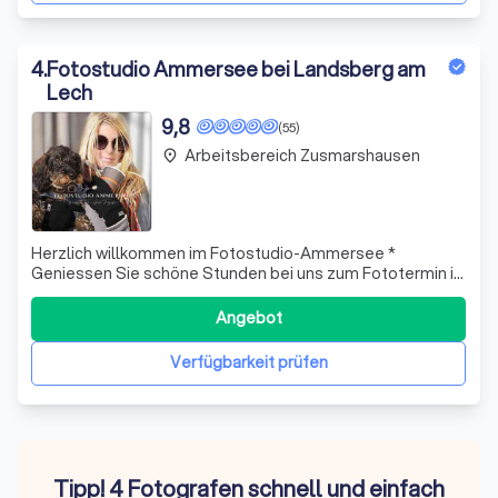
4
.
Fotostudio Ammersee bei Landsberg am
Lech
9,8
(55)
Arbeitsbereich Zusmarshausen
place
Herzlich willkommen im Fotostudio-Ammersee *
Geniessen Sie schöne Stunden bei uns zum Fototermin in
unserem Fotostudio, outdoor oder als Home-Story bei
Ihnen * Auf Wunsch erstellen wir ein emotionales Kurz-
Angebot
Video zu Ihrem FotoShooting.
Verfügbarkeit prüfen
Tipp! 4 Fotografen schnell und einfach