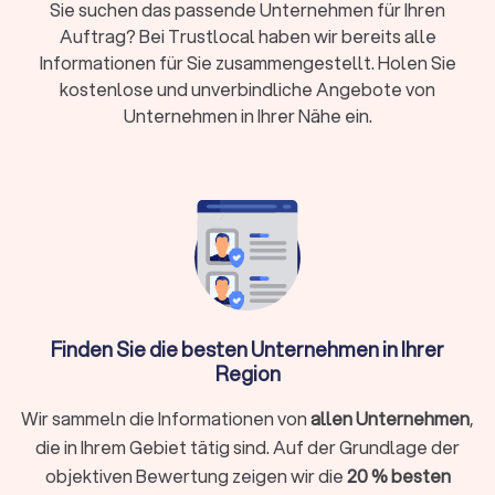
Sie suchen das passende Unternehmen für Ihren
Lieferzeit:
Passbilder sofort, Bewerbungsfotos
Auftrag? Bei Trustlocal haben wir bereits alle
2-3 Tage, Porträts 1-2 Wochen, Hochzeiten 4-8
Informationen für Sie zusammengestellt. Holen Sie
Wochen
kostenlose und unverbindliche Angebote von
Unternehmen in Ihrer Nähe ein.
Nutzungsrechte:
Private Nutzung meist inklusive,
kommerzielle Verwendung oft zusätzlich zu
klären
Wann brauche ich einen professionellen
Fotografen?
Während Smartphone-Kameras für Schnappschüsse
Finden Sie die besten Unternehmen in Ihrer
ausreichen, gibt es Situationen, in denen professionelle
Region
Fotografie den entscheidenden Unterschied macht:
Bewerbungen und berufliche Profile:
Professionelle
Wir sammeln die Informationen von
allen Unternehmen
,
Bewerbungsfotos und Business-Porträts für LinkedIn oder
die in Ihrem Gebiet tätig sind. Auf der Grundlage der
Unternehmenswebseiten vermitteln Kompetenz und
objektiven Bewertung zeigen wir die
20 % besten
Seriosität.