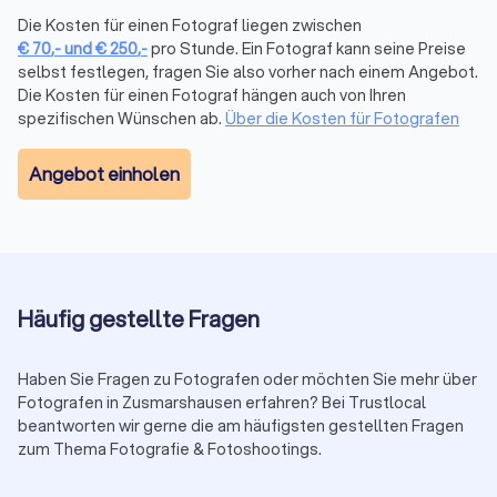
Sorgfältige Nachbearbeitung:
Nach dem Shooting ist die
Die Kosten für einen Fotograf liegen zwischen
Arbeit längst nicht vorbei. Farben, Kontraste, Hauttöne,
€
70
,-
und
€
250
,-
pro Stunde. Ein Fotograf kann seine Preise
Details: Ein guter Fotograf optimiert, ohne das Bild in eine
selbst festlegen, fragen Sie also vorher nach einem Angebot.
Plastikversion seiner selbst zu verwandeln.
Die Kosten für einen Fotograf hängen auch von Ihren
Gut mit Menschen:
Gerade bei Porträts, Familienfotos oder
spezifischen Wünschen ab.
Über die Kosten für Fotografen
Hochzeiten braucht es Fingerspitzengefühl. Die besten
Fotografen schaffen es, Menschen locker zu machen,
Angebot einholen
natürliche Momente einzufangen und echte Emotionen
sichtbar zu machen.
Verlässlichkeit:
Seriöse Fotografen halten Absprachen ein,
kommunizieren klar über Preise und Lieferzeiten und liefern
am Ende genau das ab, was versprochen wurde – oder ein
bisschen mehr.
Häufig gestellte Fragen
Warum ein Profi in Zusmarshausen den
Haben Sie Fragen zu Fotografen oder möchten Sie mehr über
Unterschied macht
Fotografen in Zusmarshausen erfahren? Bei Trustlocal
beantworten wir gerne die am häufigsten gestellten Fragen
Ein guter Fotograf liefert nicht nur schöne Bilder, sondern
zum Thema Fotografie & Fotoshootings.
Momente, die Sie Jahre später noch fühlen können. Die
Investition lohnt sich, weil: