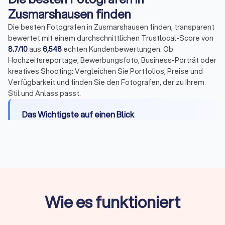
Zusmarshausen finden
Die besten Fotografen in Zusmarshausen finden, transparent
bewertet mit einem durchschnittlichen Trustlocal-Score von
8.7/10
aus
6,548
echten Kundenbewertungen. Ob
Hochzeitsreportage, Bewerbungsfoto, Business-Porträt oder
kreatives Shooting: Vergleichen Sie Portfolios, Preise und
Verfügbarkeit und finden Sie den Fotografen, der zu Ihrem
Stil und Anlass passt.
Das Wichtigste auf einen Blick
Wann Sie einen Profi brauchen:
Bewerbungen,
offizielle Dokumente, wichtige Events oder
professionelle Businessbilder
Passbilder ab Mai 2025:
Nur noch digital über
zertifizierte Fotografen, keine ausgedruckten
Wie es funktioniert
Fotos mehr zulässig
Durchschnittlicher Stundensatz:
150 bis 250 Euro,
abhängig von Erfahrung und Spezialisierung