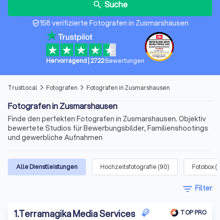
Suche
search
158 verifizierte Fotografen in Zusmarshausen
verified_user
Hervorragend
|
2722
Bewertungen
Trustlocal
Fotografen
Fotografen in Zusmarshausen
arrow_forward_ios
arrow_forward_ios
Fotografen in Zusmarshausen
Finde den perfekten Fotografen in Zusmarshausen. Objektiv
bewertete Studios für Bewerbungsbilder, Familienshootings
und gewerbliche Aufnahmen
Alle Dienstleistungen
Hochzeitsfotografie
(
90
)
Fotobox
(
filter_list
Filter
1
.
Terramagika Media Services
TOP PRO