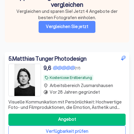
vergleichen
Vergleichen und sparen Sie! Jetzt 4 Angebote der
besten Fotografen einholen.
Vergleichen Sie jetzt
5
.
Matthias Tunger Photodesign
9,6
(17)
Kostenlose Erstberatung
local_offer
Arbeitsbereich Zusmarshausen
place
Vor 28 Jahren gegründet
timelapse
Visuelle Kommunikation mit Persönlichkeit: Hochwertige
Foto- und Filmproduktionen, die Emotion, Ästhetik und
authentische Zusammenarbeit verbinden – für Marken mit
Anspruch und Ausstrahlung.
Angebot
Verfügbarkeit prüfen