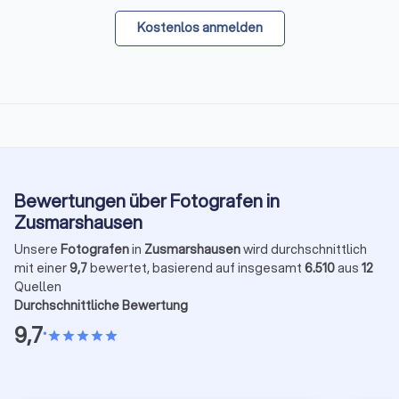
Kostenlos anmelden
Bewertungen über Fotografen in
Zusmarshausen
Unsere
Fotografen
in
Zusmarshausen
wird durchschnittlich
mit einer
9,7
bewertet, basierend auf insgesamt
6.510
aus
12
Quellen
Durchschnittliche Bewertung
9,7
•
star
star
star
star
star