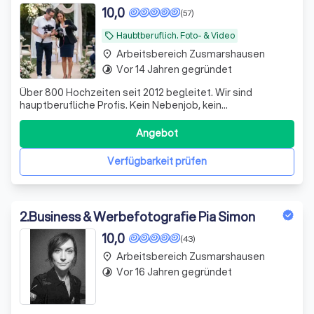
10,0
(57)
Haubtberuflich. Foto- & Video
local_offer
Arbeitsbereich Zusmarshausen
place
Vor 14 Jahren gegründet
timelapse
Über 800 Hochzeiten seit 2012 begleitet. Wir sind
hauptberufliche Profis. Kein Nebenjob, kein
Wochenendjob, kein Risiko dank Geld-zurück-Garantie.
Videograf optional buchbar. Festpreis ab 885 € (4h).
Angebot
Verfügbarkeit prüfen
2
.
Business & Werbefotografie Pia Simon
10,0
(43)
Arbeitsbereich Zusmarshausen
place
Vor 16 Jahren gegründet
timelapse