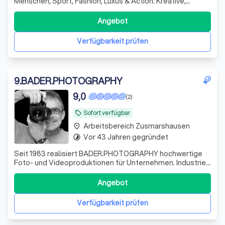
Menschen, Sport, Fashion, Luxus & Action. Kreative,
dynamische Bildsprache. Lockeres, spaßiges Shooting —
immer mit scharfem Fokus.
Angebot
Verfügbarkeit prüfen
9
.
BADER.PHOTOGRAPHY
9,0
(2)
Sofort verfügbar
local_offer
Arbeitsbereich Zusmarshausen
place
Vor 43 Jahren gegründet
timelapse
Seit 1983 realisiert BADER.PHOTOGRAPHY hochwertige
Foto- und Videoproduktionen für Unternehmen. Industrie-,
Werbe-, Architektur-, Business- und Eventfotografie –
kreativ, präzise und mit modernster Technik auf höchstem
Angebot
Niveau.
Verfügbarkeit prüfen