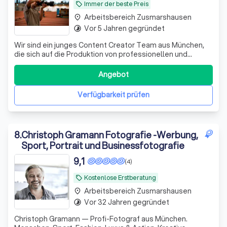
Immer der beste Preis
local_offer
Arbeitsbereich Zusmarshausen
place
Vor 5 Jahren gegründet
timelapse
Wir sind ein junges Content Creator Team aus München,
die sich auf die Produktion von professionellen und
authentischer Werbeinhalte spezialisiert haben.
Angebot
Verfügbarkeit prüfen
8
.
Christoph Gramann Fotografie -Werbung,
Sport, Portrait und Businessfotografie
9,1
(4)
Kostenlose Erstberatung
local_offer
Arbeitsbereich Zusmarshausen
place
Vor 32 Jahren gegründet
timelapse
Christoph Gramann — Profi-Fotograf aus München.