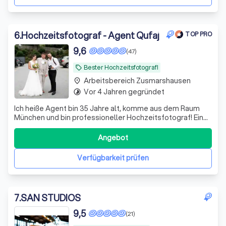
6
.
Hochzeitsfotograf - Agent Qufaj
TOP PRO
9,6
(47)
Bester Hochzeitsfotograf!
local_offer
Arbeitsbereich Zusmarshausen
place
Vor 4 Jahren gegründet
timelapse
Ich heiße Agent bin 35 Jahre alt, komme aus dem Raum
München und bin professioneller Hochzeitsfotograf! Eine
kleine Geschichte über mich... los geht´s Mit 13 Jahren hab
ich mir meine erste Digitalkamera gekauft, bzw. mein
Angebot
großer Bruder hat sie mir gekauft weil ich gar kein Geld
dafür hatte. Die
Verfügbarkeit prüfen
7
.
SAN STUDIOS
9,5
(21)