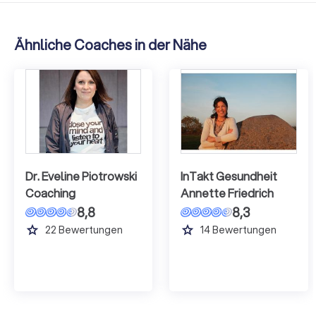
Ähnliche Coaches in der Nähe
Dr. Eveline Piotrowski
InTakt Gesundheit
Coaching
Annette Friedrich
8,8
8,3
grade
grade
22
Bewertungen
14
Bewertungen