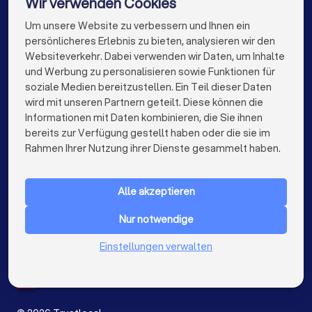
Wir verwenden Cookies
Coaches in Bielefeld
Coaches in Bonn
Um unsere Website zu verbessern und Ihnen ein
Die besten Unternehmen für Sie
persönlicheres Erlebnis zu bieten, analysieren wir den
Coaches in Münster
Websiteverkehr. Dabei verwenden wir Daten, um Inhalte
info@trustlocal.de
und Werbung zu personalisieren sowie Funktionen für
soziale Medien bereitzustellen. Ein Teil dieser Daten
wird mit unseren Partnern geteilt. Diese können die
Informationen mit Daten kombinieren, die Sie ihnen
bereits zur Verfügung gestellt haben oder die sie im
keyboard_arrow_down
FÜR PRIVATPERSONEN
Rahmen Ihrer Nutzung ihrer Dienste gesammelt haben.
keyboard_arrow_down
FÜR FIRMEN
Alle akzeptieren
keyboard_arrow_down
ÜBER TRUSTLOCAL
Nur notwendige
LAND
Niederlande
Einstellungen verwalten
Belgien
Deutschland
Spanien