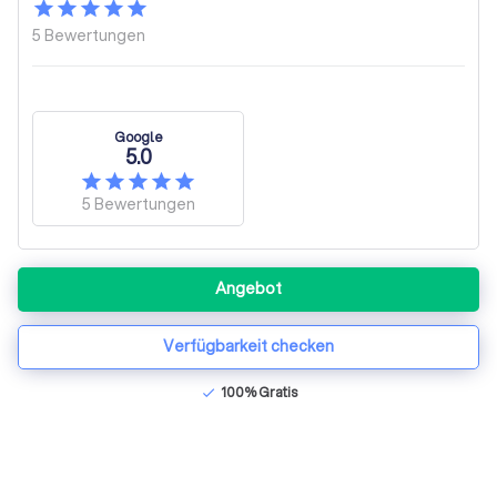
5
Bewertungen
Google
5.0
5
Bewertungen
Angebot
Verfügbarkeit checken
100% Gratis
check