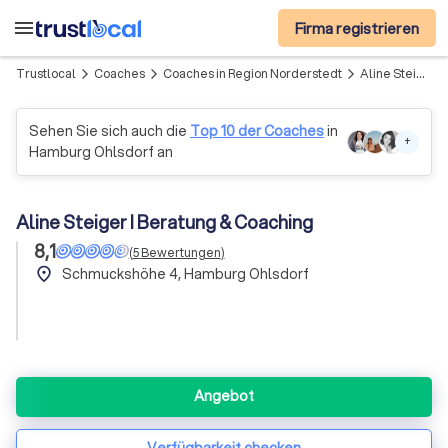
menu
Firma registrieren
Trustlocal
Coaches
Coaches in Region Norderstedt
Aline Steiger I Beratung & Coaching
arrow_forward_ios
arrow_forward_ios
arrow_forward_ios
Sehen Sie sich auch die
Top 10 der Coaches
in
+
Hamburg Ohlsdorf an
Aline Steiger I Beratung & Coaching
8,1
(
5
Bewertungen
)
place
Schmuckshöhe 4, Hamburg Ohlsdorf
Angebot