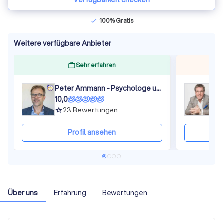
Verfügbarkeit checken
100% Gratis
check
Weitere verfügbare Anbieter
Sehr erfahren
Peter Ammann - Psychologe und Master Certified Coach (ICF), Team Coach (ITCA), Coaching Supervisor (ESIA)
10,0
1
23
Bewertungen
grade
gra
Profil ansehen
Über uns
Erfahrung
Bewertungen