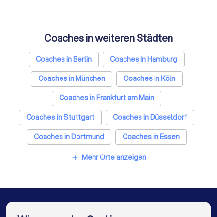
Coaches in weiteren Städten
Coaches in Berlin
Coaches in Hamburg
Coaches in München
Coaches in Köln
Coaches in Frankfurt am Main
Coaches in Stuttgart
Coaches in Düsseldorf
Coaches in Dortmund
Coaches in Essen
Coaches in Bremen
Coaches in Nürnberg
Mehr Orte anzeigen
add
Coaches in Dresden
Coaches in Hannover
Coaches in Leipzig
Coaches in Duisburg
Coaches in Bochum
Coaches in Wuppertal