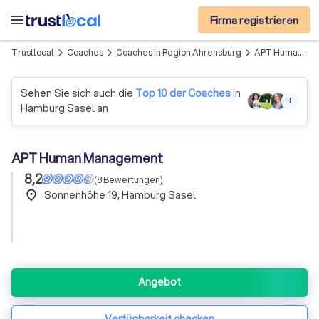
menu
Firma registrieren
Trustlocal
Coaches
Coaches in Region Ahrensburg
APT Human Management
arrow_forward_ios
arrow_forward_ios
arrow_forward_ios
Sehen Sie sich auch die
Top 10 der Coaches
in
+
Hamburg Sasel an
APT Human Management
8,2
(
8
Bewertungen
)
place
Sonnenhöhe 19, Hamburg Sasel
Angebot