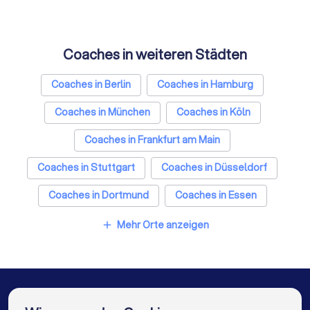
Coaches in weiteren Städten
Coaches in Berlin
Coaches in Hamburg
Coaches in München
Coaches in Köln
Coaches in Frankfurt am Main
Coaches in Stuttgart
Coaches in Düsseldorf
Coaches in Dortmund
Coaches in Essen
Coaches in Bremen
Coaches in Nürnberg
Mehr Orte anzeigen
add
Coaches in Dresden
Coaches in Hannover
Coaches in Leipzig
Coaches in Duisburg
Coaches in Bochum
Coaches in Wuppertal