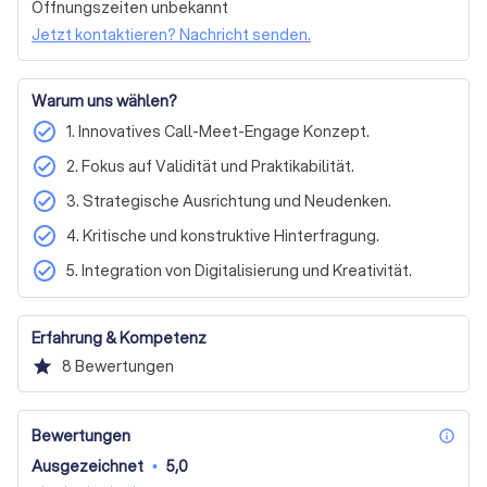
Öffnungszeiten unbekannt
Ernährungsberatung, Gesundheitscoaching & Personal
Unternehmens gestalten. Fordern Sie ein kostenloses 
Trainer
Jetzt kontaktieren? Nachricht senden.
Angebot an und erfahren Sie, wie wir Sie unterstützen 
können, Ihre Führungsstärke und die Ihres Teams zu 
Karriereberatung
Business- & Managementcoaching
maximieren.
Keine Präferenz ob online oder in Person
Warum uns wählen?
Kinder- & Jugendcoaching
check_circle
1. Innovatives Call-Meet-Engage Konzept.
check_circle
2. Fokus auf Validität und Praktikabilität.
check_circle
3. Strategische Ausrichtung und Neudenken.
check_circle
4. Kritische und konstruktive Hinterfragung.
check_circle
5. Integration von Digitalisierung und Kreativität.
Erfahrung & Kompetenz
star
8
Bewertungen
Bewertungen
inf
Ausgezeichnet
•
5,0