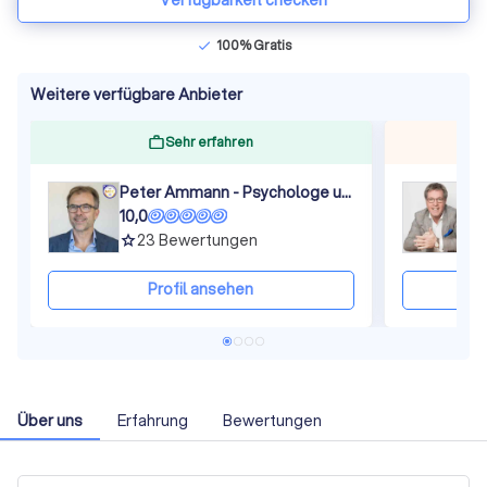
Verfügbarkeit checken
100% Gratis
check
Weitere verfügbare Anbieter
Sehr erfahren
Peter Ammann - Psychologe und Master Certified Coach (ICF), Team Coach (ITCA), Coaching Supervisor (ESIA)
10,0
1
23
Bewertungen
grade
gra
Profil ansehen
Über uns
Erfahrung
Bewertungen