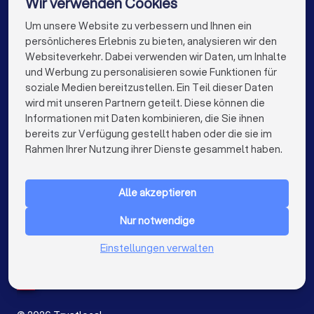
Wir verwenden Cookies
Coaches in Bielefeld
Coaches in Bonn
Um unsere Website zu verbessern und Ihnen ein
Die besten Unternehmen für Sie
persönlicheres Erlebnis zu bieten, analysieren wir den
Coaches in Münster
Websiteverkehr. Dabei verwenden wir Daten, um Inhalte
info@trustlocal.de
und Werbung zu personalisieren sowie Funktionen für
soziale Medien bereitzustellen. Ein Teil dieser Daten
wird mit unseren Partnern geteilt. Diese können die
Informationen mit Daten kombinieren, die Sie ihnen
bereits zur Verfügung gestellt haben oder die sie im
keyboard_arrow_down
FÜR PRIVATPERSONEN
Rahmen Ihrer Nutzung ihrer Dienste gesammelt haben.
keyboard_arrow_down
FÜR FIRMEN
Alle akzeptieren
keyboard_arrow_down
ÜBER TRUSTLOCAL
Nur notwendige
LAND
Niederlande
Einstellungen verwalten
Belgien
Deutschland
Spanien