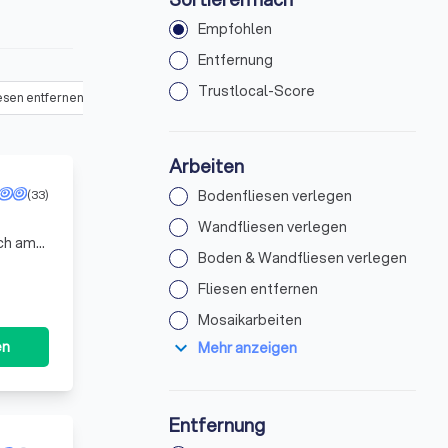
Empfohlen
Entfernung
Trustlocal-Score
esen entfernen
(
65
)
Mosaikarbeiten
(
79
)
Sanierung / Renovieru
Arbeiten
(33)
Bodenfliesen verlegen
Wandfliesen verlegen
ach am
Boden & Wandfliesen verlegen
ieren.
Fliesen entfernen
Mosaikarbeiten
expand_more
en
Mehr anzeigen
Entfernung