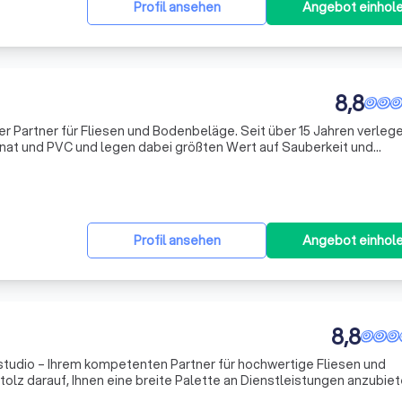
Profil ansehen
Angebot einhol
8,8
iger Partner für Fliesen und Bodenbeläge. Seit über 15 Jahren verlege
inat und PVC und legen dabei größten Wert auf Sauberkeit und
er, Küchen, Balkone oder andere Böden – wir garantieren eine quali
Profil ansehen
Angebot einhol
8,8
studio – Ihrem kompetenten Partner für hochwertige Fliesen und
tolz darauf, Ihnen eine breite Palette an Dienstleistungen anzubiet
 bis hin zur umfassenden Beratung reichen. Mit jahrelanger Erfahr