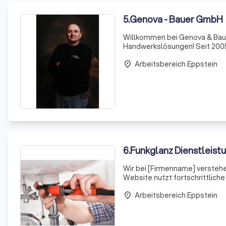
5
.
Genova - Bauer GmbH
Willkommen bei Genova & Baue
Handwerkslösungen! Seit 2005 
Unser engagiertes Team beglei
Arbeitsbereich Eppstein
Traumbades. Ob ru
place
6
.
Funkglanz Dienstleist
Wir bei [Firmenname] versteh
Website nutzt fortschrittliche
nahtloses und personalisiertes
Arbeitsbereich Eppstein
gespeicher
place