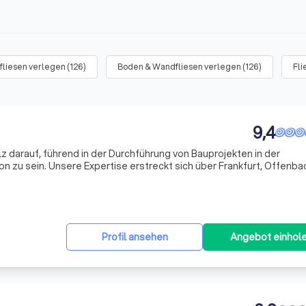
liesen verlegen
(
126
)
Boden & Wandfliesen verlegen
(
126
)
Fli
9,4
z darauf, führend in der Durchführung von Bauprojekten in der
n zu sein. Unsere Expertise erstreckt sich über Frankfurt, Offenb
eitere Städte, wo wir mit Präzision und Hingabe Bauvorhaben realis
Profil ansehen
Angebot einhol