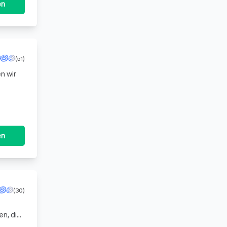
en
(51)
n wir
tativ
en
(30)
en, die
ung und