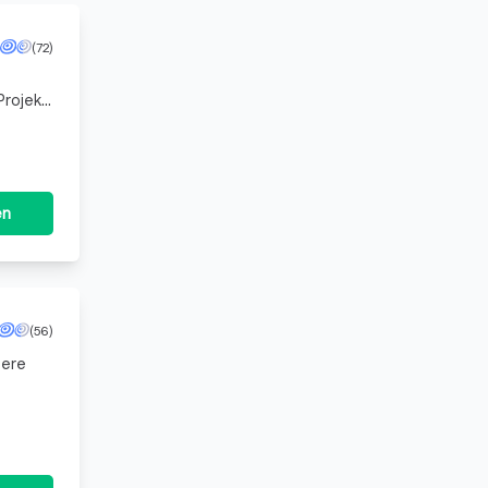
(72)
rojekt.
en
(56)
sere
rät