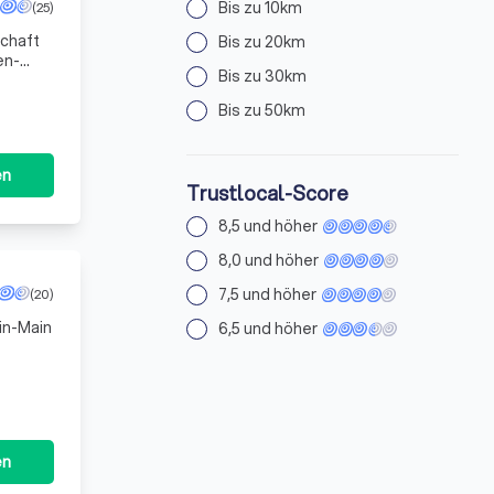
Bis zu 10km
(25)
schaft
Bis zu 20km
en-
Bis zu 30km
chem
Bis zu 50km
en
Trustlocal-Score
8,5 und höher
8,0 und höher
7,5 und höher
(20)
in-Main
6,5 und höher
 der
en