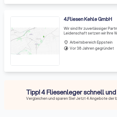
4
.
Fliesen Kehle GmbH
Wir sind Ihr zuverlässiger Pa
Leidenschaft setzen wir Ihre 
uns gemeinsam Ihre Projekte v
Arbeitsbereich Eppstein
überzeuge
place
Vor 38 Jahren gegründet
timelapse
Tipp! 4 Fliesenleger schnell und
Vergleichen und sparen Sie! Jetzt 4 Angebote der b