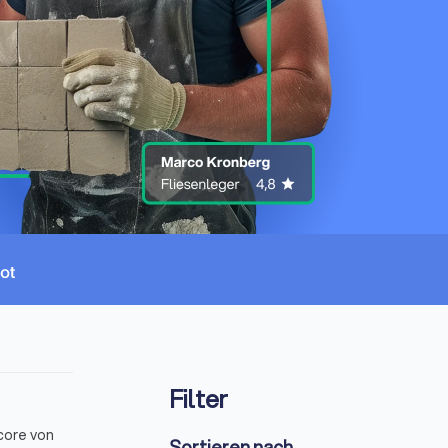
Filter
core von
Sortieren nach