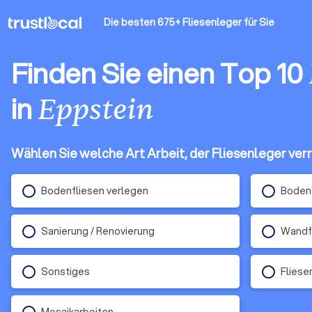
Die besten 675+ Fliesenleger
für Sie
Finden Sie einen Top 10
in
Eppstein
Wählen Sie welche Art Arbeit, der Fliesenleger verr
Bodenfliesen verlegen
Boden 
Sanierung / Renovierung
Wandfl
Sonstiges
Fliese
Mosaikarbeiten