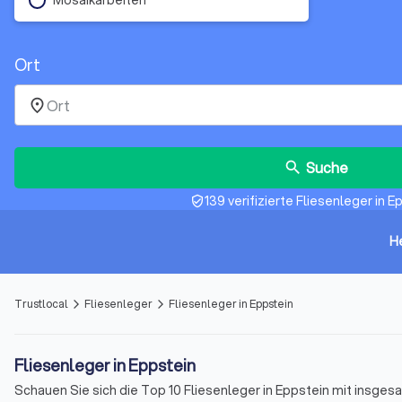
Ort
place
Suche
search
139 verifizierte Fliesenleger in E
verified_user
H
Trustlocal
Fliesenleger
Fliesenleger in Eppstein
arrow_forward_ios
arrow_forward_ios
Fliesenleger in Eppstein
Schauen Sie sich die Top 10 Fliesenleger in Eppstein mit insg