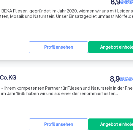
8,9
 BEKA Fliesen, gegründet im Jahr 2020, widmen wir uns mit Leiden
atten, Mosaik und Naturstein. Unser Einsatzgebiet umfasst Mörfeld
 Regionen, wo wir unseren Kunden mit Fachwissen und handwerkli
Profil ansehen
Angebot einhol
 Co. KG
8,9
– Ihrem kompetenten Partner für Fliesen und Naturstein in der Rhe
 im Jahr 1965 haben wir uns als einer der renommiertesten
Wir bieten Ihnen eine umfassende Palette an Dienstleistungen, von
Profil ansehen
Angebot einhol