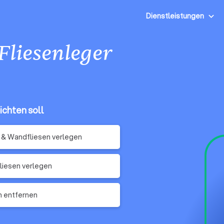
Dienstleistungen
Fliesenleger
ichten soll
& Wandfliesen verlegen
iesen verlegen
n entfernen