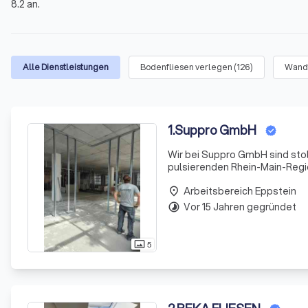
8.2 an.
Alle Dienstleistungen
Bodenfliesen verlegen
(
126
)
Wandf
1
.
Suppro GmbH
Wir bei Suppro GmbH sind stol
pulsierenden Rhein-Main-Regio
Main, Bad Homburg und viele w
Arbeitsbereich Eppstein
Unser
place
Vor 15 Jahren gegründet
timelapse
5
photo_size_select_actual