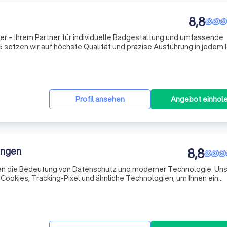
8,8
r – Ihrem Partner für individuelle Badgestaltung und umfassende
setzen wir auf höchste Qualität und präzise Ausführung in jedem P
tet Sie von der ersten Idee bis zur finalen Umsetzung Ihres
Profil ansehen
Angebot einhol
ungen
8,8
en die Bedeutung von Datenschutz und moderner Technologie. Un
 Cookies, Tracking-Pixel und ähnliche Technologien, um Ihnen ein
 Online-Erlebnis zu bieten. Diese kleinen Dateien, die auf Ihrem Ge