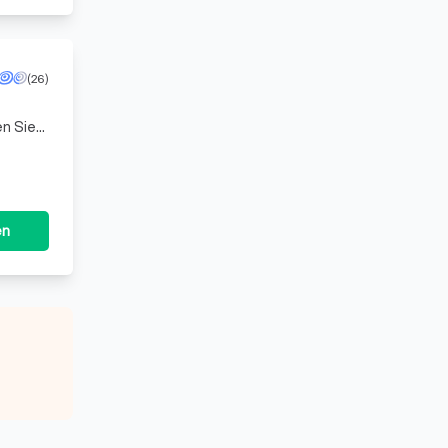
(26)
en Sie
und
en