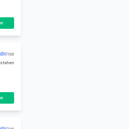
en
(22)
5 stehen
estaur
en
(21)