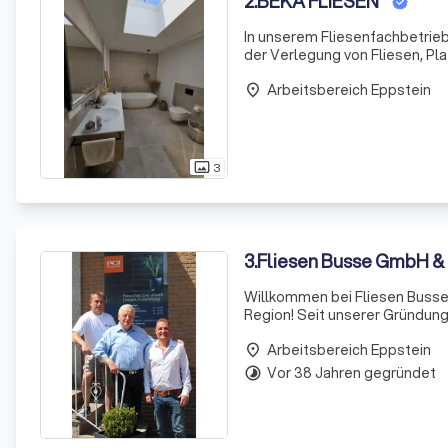
2
.
BEKA FLIESEN
In unserem Fliesenfachbetrieb
der Verlegung von Fliesen, Pl
Walldorf und die umliegenden
Arbeitsbereich Eppstein
Geschick
place
3
photo_size_select_actual
3
.
Fliesen Busse GmbH &
Willkommen bei Fliesen Busse 
Region! Seit unserer Gründung
Handwerksbetriebe etabliert. 
Arbeitsbereich Eppstein
individuelle
place
Vor 38 Jahren gegründet
timelapse