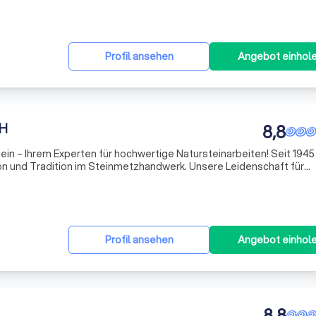
Profil ansehen
Angebot einhol
bH
8,8
in – Ihrem Experten für hochwertige Natursteinarbeiten! Seit 194
ion und Tradition im Steinmetzhandwerk. Unsere Leidenschaft für
dem Projekt wider, sei es die Gestaltung individueller Treppen, die R
Profil ansehen
Angebot einhol
8,8