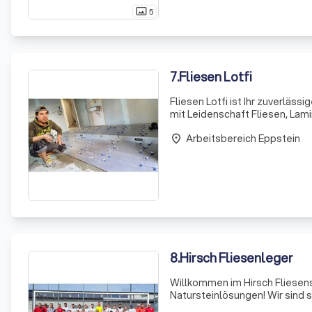
5
photo_size_select_actual
7
.
Fliesen Lotfi
Fliesen Lotfi ist Ihr zuverläss
mit Leidenschaft Fliesen, Lam
Professionalität. Ob Badezimm
Arbeitsbereich Eppstein
hoc
place
8
.
Hirsch Fliesenleger
Willkommen im Hirsch Fliesen
Natursteinlösungen! Wir sind s
von der Auswahl und Verlegung