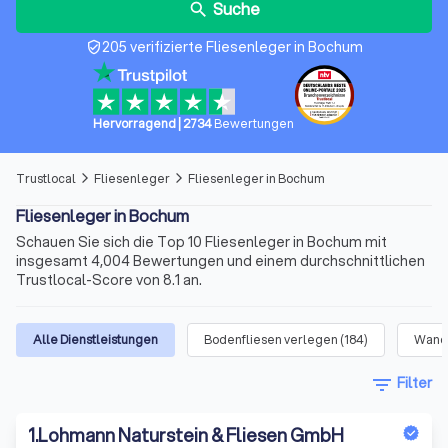
Suche
search
205 verifizierte Fliesenleger in Bochum
verified_user
Hervorragend
|
2734
Bewertungen
Trustlocal
Fliesenleger
Fliesenleger in Bochum
arrow_forward_ios
arrow_forward_ios
Fliesenleger in Bochum
Schauen Sie sich die Top 10 Fliesenleger in Bochum mit
insgesamt 4,004 Bewertungen und einem durchschnittlichen
Trustlocal-Score von 8.1 an.
Alle Dienstleistungen
Bodenfliesen verlegen
(
184
)
Wandf
filter_list
Filter
1
.
Lohmann Naturstein & Fliesen GmbH