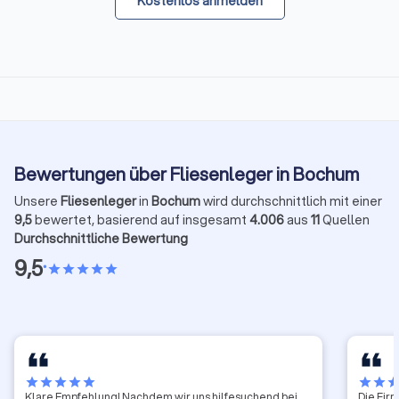
Kostenlos anmelden
Bewertungen über Fliesenleger in Bochum
Unsere
Fliesenleger
in
Bochum
wird durchschnittlich mit einer
9,5
bewertet, basierend auf insgesamt
4.006
aus
11
Quellen
Durchschnittliche Bewertung
9,5
•
star
star
star
star
star
star
star
star
star
star
star
star
sta
Klare Empfehlung! Nachdem wir uns hilfesuchend bei
Die Fir