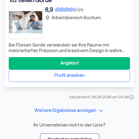
8,9
(21)
Arbeitsbereich Bochum
place
Bei Fliesen Gorde verwandeln wir Ihre Räume mit
meisterhafter Präzision und kreativem Design in wahre
Wohlfühloasen. Unser Angebot umfasst nicht nur die
fachgerechte Verlegung von Fliesen, sondern auch eine
Angebot
umfassende Palette an Dienstleistungen, die Ihr Zuhause
oder Geschäftsräume verschönern. Von
Profil ansehen
Aktualisiert: 08.08.2026 um 04:46
info
keyboard_arrow_down
Weitere Ergebnisse anzeigen
Ihr Unternehmen nicht in der Liste?