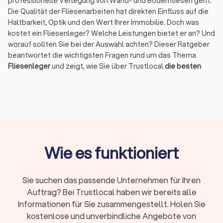
professionelle Verlegung von Wand- und Bodenfliesen geht.
Die Qualität der Fliesenarbeiten hat direkten Einfluss auf die
Haltbarkeit, Optik und den Wert Ihrer Immobilie. Doch was
kostet ein Fliesenleger? Welche Leistungen bietet er an? Und
worauf sollten Sie bei der Auswahl achten? Dieser Ratgeber
beantwortet die wichtigsten Fragen rund um das Thema
Fliesenleger
und zeigt, wie Sie über Trustlocal
die besten
Fachbetriebe in Ihrer Nähe finden
.
Was macht ein Fliesenleger in Bochum?
Ein Fliesenleger, auch als Fliesen-, Platten- und Mosaikleger
bekannt, ist spezialisiert auf das Verlegen von keramischen
Fliesen, Natursteinplatten und Mosaiken. Die Tätigkeiten
Wie es funktioniert
umfassen:
Vorbereitung
des Untergrunds (z. B. Estrich, Abdichtung,
Ausgleich)
Sie suchen das passende Unternehmen für Ihren
Zuschnitt und Anordnung
von Fliesen
Anbringung
Auftrag? Bei Trustlocal haben wir bereits alle
mit Fliesenkleber oder Mörtel
Fugenarbeiten
und
Versiegelung
Informationen für Sie zusammengestellt. Holen Sie
Reparaturen
und
Ausbesserungen
kostenlose und unverbindliche Angebote von
Montage
von Sockelleisten, Abschlussprofilen, etc.