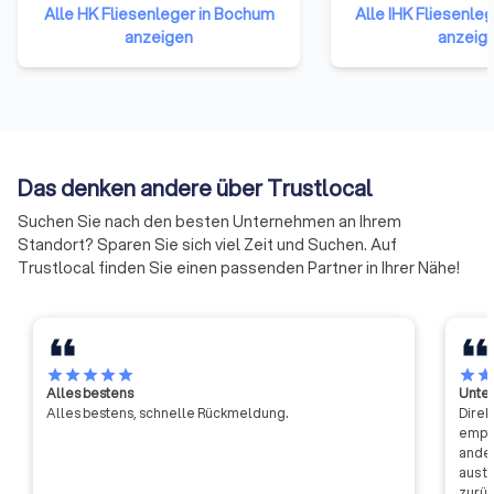
angehören. Sie repräsentieren
Unternehmen einer 
Alle HK Fliesenleger in Bochum
Alle IHK Fliesenle
damit das gesamte Handwerk in
Gewerbetreibende
anzeigen
anzeig
der Bundesrepublik Deutschland.
Unternehmen mit 
Die Mitglieder haben sich darauf
reiner Handwerksu
verständigt, ihre Ressourcen zu
Landwirtschaften u
bündeln und neue Formen der
Freiberufler (die nic
Zusammenarbeit zu erproben.
Handelsregister ei
Auf diese Weise soll die Arbeit
sind) gehören ihne
Das denken andere über Trustlocal
der Handwerkskammern
an.
effizienter und effektiver
Suchen Sie nach den besten Unternehmen an Ihrem
werden.
Standort? Sparen Sie sich viel Zeit und Suchen. Auf
Trustlocal finden Sie einen passenden Partner in Ihrer Nähe!
star
star
star
star
star
star
sta
Alles bestens
Unter
Alles bestens, schnelle Rückmeldung.
Direk
empfa
ander
aus t
zurüc