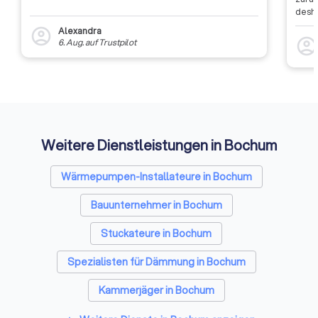
desha
dass 
Alexandra
account_circle
auszu
account_circl
6. Aug.
auf
Trustpilot
weite
Rückm
entsc
Etwas
Auffi
Weitere Dienstleistungen in Bochum
Wärmepumpen-Installateure in Bochum
Bauunternehmer in Bochum
Stuckateure in Bochum
Spezialisten für Dämmung in Bochum
Kammerjäger in Bochum