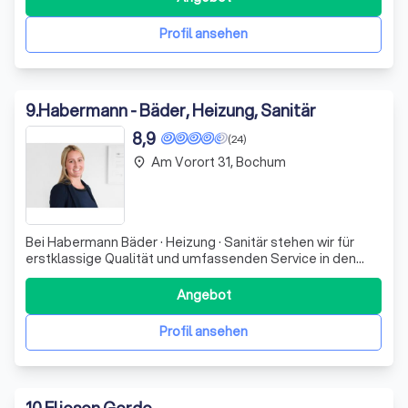
beraten wir Sie persönlich und kompetent bei der
Auswahl der perfekten Fliesen
Profil ansehen
9
.
Habermann - Bäder, Heizung, Sanitär
8,9
(24)
Am Vorort 31, Bochum
place
Bei Habermann Bäder · Heizung · Sanitär stehen wir für
erstklassige Qualität und umfassenden Service in den
Bereichen Badsanierungen, Fliesenarbeiten und
Heizungstechnik. Seit unserer Gründung im Jahr 2009
Angebot
haben wir uns durch zuverlässige Arbeit und positive
Weiterempfehlungen einen Namen gemacht. U
Profil ansehen
10
.
Fliesen Gorde