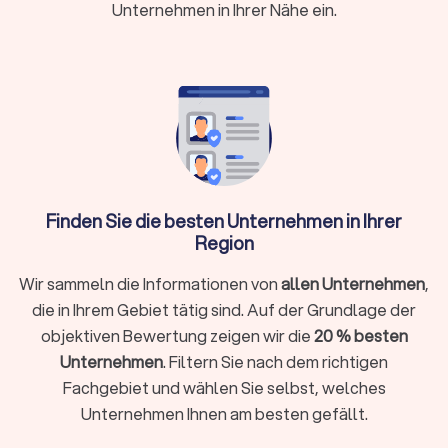
Unternehmen in Ihrer Nähe ein.
Die Aufgaben eines Fliesenlegers reichen von einfachen
Renovierungsarbeiten bis hin zu komplexen Bauprojekten mit
individuellen Gestaltungsvorgaben.
Was kostet ein Fliesenleger in Bochum?
Die meisten Fliesenleger kalkulieren ihre Leistungen pro
Quadratmeter. Das sorgt für transparente Preise und eine
bessere Vergleichbarkeit der Angebote. Kleinere
Finden Sie die besten Unternehmen in Ihrer
Zusatzarbeiten – etwa das Grundieren oder Entfernen alter
Region
Fliesen – können allerdings separat nach Stundenaufwand
berechnet werden.
Wir sammeln die Informationen von
allen Unternehmen
,
Üblich sind:
ab € 30,- bis € 40,- pro m² für Standardarbeiten
, je nach
die in Ihrem Gebiet tätig sind. Auf der Grundlage der
Fliesenart und Muster.
objektiven Bewertung zeigen wir die
20 % besten
bis zu
€ 80,- oder mehr pro m² bei aufwändigen
Arbeiten
Unternehmen
.
. Filtern Sie nach dem richtigen
Die Gesamtkosten für Fliesenlegerarbeiten setzen sich aus
Fachgebiet und wählen Sie selbst, welches
verschiedenen Faktoren wie Fliesenart und Verlegemuster
Unternehmen Ihnen am besten gefällt.
zusammen. Zusatzleistungen wie Spachteln, Grundieren, alte