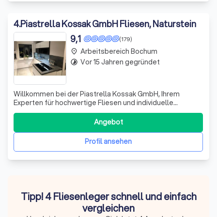
4
.
Piastrella Kossak GmbH Fliesen, Naturstein
9,1
(179)
Arbeitsbereich Bochum
place
Vor 15 Jahren gegründet
timelapse
Willkommen bei der Piastrella Kossak GmbH, Ihrem
Experten für hochwertige Fliesen und individuelle
Beratung! Seit unserer Gründung im Jahr 2011 setzen wir
uns leidenschaftlich dafür ein, Ihnen nicht nur erstklassige
Angebot
Produkte, sondern auch eine umfassende, fachlich
qualifizierte Beratung zu bieten. W
Profil ansehen
Tipp! 4 Fliesenleger schnell und einfach
vergleichen