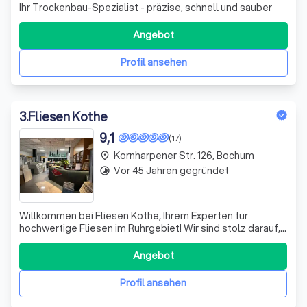
Ihr Trockenbau-Spezialist - präzise, schnell und sauber
Angebot
Profil ansehen
3
.
Fliesen Kothe
9,1
(17)
Kornharpener Str. 126, Bochum
place
Vor 45 Jahren gegründet
timelapse
Willkommen bei Fliesen Kothe, Ihrem Experten für
hochwertige Fliesen im Ruhrgebiet! Wir sind stolz darauf,
Ihnen eine beeindruckende Auswahl an Fliesen für jeden
Raum und Stil anzubieten. Ob modern, klassisch oder
Angebot
rustikal – wir haben die perfekten Lösungen, um Ihre
Wohnträume zu verwirklichen. Unse
Profil ansehen