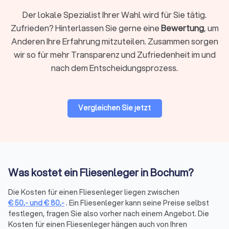
Portalen zusammengefasst.
Der lokale Spezialist Ihrer Wahl wird für Sie tätig.
Unzuverlässige Anbieter entfernt:
Nur verifizierte
Zufrieden? Hinterlassen Sie gerne eine
Bewertung
, um
Betriebe sichtbar.
Anderen Ihre Erfahrung mitzuteilen. Zusammen sorgen
Starten Sie jetzt und fordern Sie bis zu
vier kostenlose
Angebote von vertrauenswürdigen Fliesenleger-Firmen
wir so für mehr Transparenz und Zufriedenheit im und
in
Ihrer Region an.
nach dem Entscheidungsprozess.
Vergleichen Sie jetzt
Was kostet ein Fliesenleger in Bochum?
Die Kosten für einen Fliesenleger liegen zwischen
€
50
,-
und
€
80
,-
. Ein Fliesenleger kann seine Preise selbst
festlegen, fragen Sie also vorher nach einem Angebot. Die
Kosten für einen Fliesenleger hängen auch von Ihren