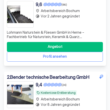
9,6
(86)
Arbeitsbereich Bochum
place
Vor 2 Jahren gegründet
timelapse
Lohmann Naturstein & Fliesen GmbH in Herne –
Fachbetrieb für Naturstein, Keramik & Quarz:
Küchenarbeitsplatten, Waschtische, Fliesen,
Fensterbänke & Treppen.
Angebot
Profil ansehen
2
.
Bender technische Bearbeitung GmbH
9,4
(24)
Kostenlose Erstberatung
local_offer
Arbeitsbereich Bochum
place
Vor 8 Jahren gegründet
timelapse