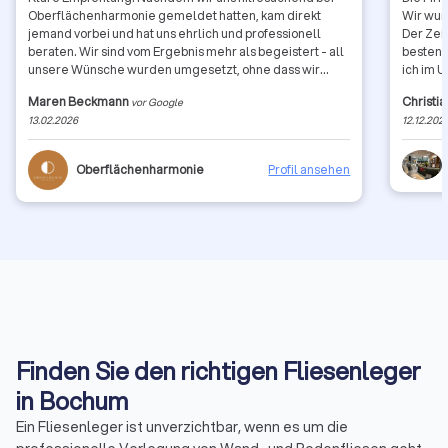
Oberflächenharmonie gemeldet hatten, kam direkt
Wir wur
jemand vorbei und hat uns ehrlich und professionell
Der Zei
beraten. Wir sind vom Ergebnis mehr als begeistert - all
bestens durchgeführ
unsere Wünsche wurden umgesetzt, ohne dass wir
ich im 
Kompromisse bei der Ästhetik eingehen mussten. Noch
gehalte
Maren Beckmann
Christia
vor Google
einmal vielen Dank!
haben s
13.02.2026
12.12.202
von Fli
nächste
Oberflächenharmonie
Profil ansehen
Finden Sie den richtigen Fliesenleger
in Bochum
Ein Fliesenleger ist unverzichtbar, wenn es um die