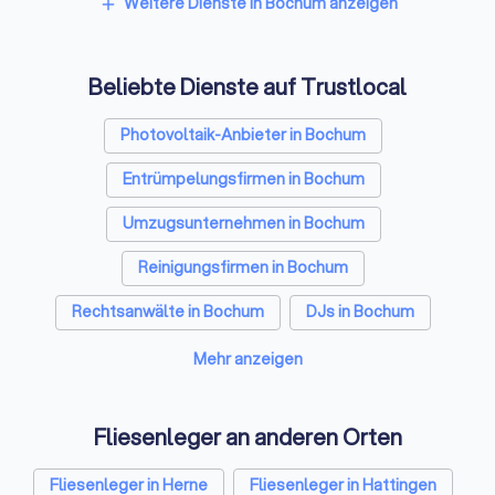
Sicherheitstechniker in Bochum
Weitere Dienste in Bochum anzeigen
add
Trockenbauer in Bochum
Beliebte Dienste auf Trustlocal
Sanitärinstallateure in Bochum
Fensterbauer in Bochum
Bodenleger in Bochum
Photovoltaik-Anbieter in Bochum
Entrümpelungsfirmen in Bochum
Umzugsunternehmen in Bochum
Reinigungsfirmen in Bochum
Rechtsanwälte in Bochum
DJs in Bochum
Hochzeitsfotografen in Bochum
Mehr anzeigen
Solarteure in Bochum
Maler in Bochum
Fliesenleger an anderen Orten
Steuerberater in Bochum
Caterer in Bochum
Fliesenleger in Herne
Fliesenleger in Hattingen
Energieberater in Bochum
Fotografen in Bochum