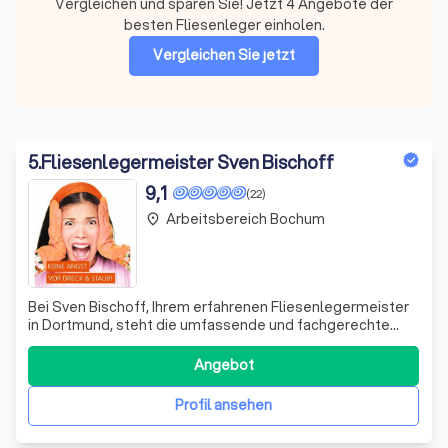
Vergleichen und sparen Sie! Jetzt 4 Angebote der
besten Fliesenleger einholen.
Vergleichen Sie jetzt
5
.
Fliesenlegermeister Sven Bischoff
9,1
(22)
Arbeitsbereich Bochum
place
Bei Sven Bischoff, Ihrem erfahrenen Fliesenlegermeister
in Dortmund, steht die umfassende und fachgerechte
Umsetzung Ihrer Wohnträume im Vordergrund. Mit über
23 Jahren Berufserfahrung und einer fundierten
Angebot
Meisterqualifikation seit 2003 bieten wir Ihnen
maßgeschneiderte Lösungen für sämtliche Renovi
Profil ansehen