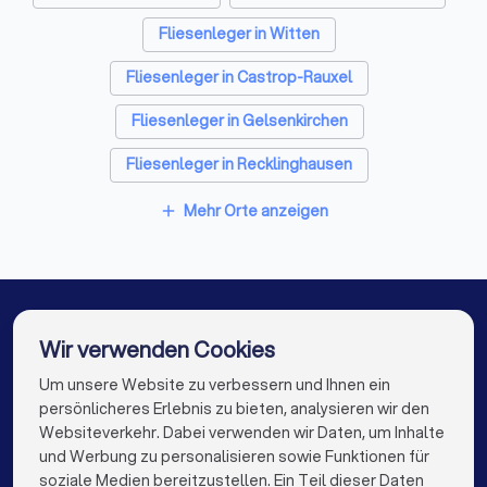
Fliesenleger in Witten
Dachdecker in Bochum
Paartherapeuten in Bochum
Fliesenleger in Castrop-Rauxel
Fliesenleger in Gelsenkirchen
Fliesenleger in Recklinghausen
Fliesenleger in Herten
Fliesenleger in Essen
Mehr Orte anzeigen
add
Fliesenleger in Sprockhövel
Fliesenleger in Herdecke
Fliesenleger in Berlin
Fliesenleger in Hamburg
Fliesenleger in München
Wir verwenden Cookies
Fliesenleger in Köln
Um unsere Website zu verbessern und Ihnen ein
Die besten Fliesenleger für Sie
persönlicheres Erlebnis zu bieten, analysieren wir den
Fliesenleger in Frankfurt am Main
Websiteverkehr. Dabei verwenden wir Daten, um Inhalte
info@trustlocal.de
und Werbung zu personalisieren sowie Funktionen für
Fliesenleger in Stuttgart
soziale Medien bereitzustellen. Ein Teil dieser Daten