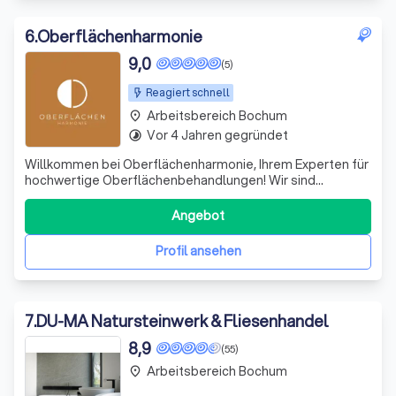
6
.
Oberflächenharmonie
9,0
(5)
Reagiert schnell
Arbeitsbereich Bochum
place
Vor 4 Jahren gegründet
timelapse
Willkommen bei Oberflächenharmonie, Ihrem Experten für
hochwertige Oberflächenbehandlungen! Wir sind
leidenschaftlich daran interessiert, Ihre Räume in wahre
Wohlfühloasen zu verwandeln. Mit einem Team von
Angebot
erfahrenen Fachleuten setzen wir modernste Techniken
und Materialien ein, um erstklassige Erge
Profil ansehen
7
.
DU-MA Natursteinwerk & Fliesenhandel
8,9
(55)
Arbeitsbereich Bochum
place