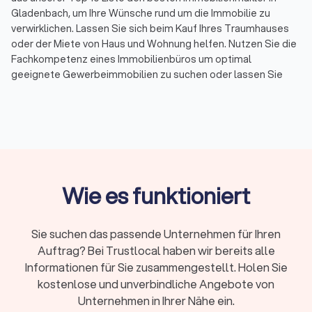
Gladenbach, um Ihre Wünsche rund um die Immobilie zu
verwirklichen. Lassen Sie sich beim Kauf Ihres Traumhauses
oder der Miete von Haus und Wohnung helfen. Nutzen Sie die
Fachkompetenz eines Immobilienbüros um optimal
geeignete Gewerbeimmobilien zu suchen oder lassen Sie
sich bei der Vermietung und dem Verkauf von Ihren
Immobilien helfen. Unsere Topliste zeigt Ihnen mit wenigen
Mouseklicks die besten Immobilienmakler in Ihrer Region, die
mit einem Durchschnittsscore von 8.3 bewertet wurden.
Nutzen Sie unsere Filteroptionen für eine Auflistung nach
Spezialisierung, Topbewertung und anderen Faktoren.
Nehmen Sie über das Portal direkt Kontakt auf, um einen
Wie es funktioniert
Termin für ein Erstgespräch zu vereinbaren, oder lassen Sie
sich von uns bei Ihren Plänen unterstützen, in dem Sie uns mit
der Einholung einer Angebotsanfrage bei den gewünschten
Sie suchen das passende Unternehmen für Ihren
Experten für Immobilien beauftragen. Wir helfen Ihnen bei der
Auftrag? Bei Trustlocal haben wir bereits alle
Suche nach den besten Immobilienmaklern in Gladenbach
Informationen für Sie zusammengestellt. Holen Sie
und Umgebung. Machen Sie sich die Wahl jetzt ganz einfach
kostenlose und unverbindliche Angebote von
und nutzen Sie unsere Infos auf Trustlocal für
Unternehmen in Ihrer Nähe ein.
Immobilienkäufe und -verkäufe, Vermietung und vieles mehr.