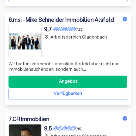
6
.
msi - Mike Schneider Immobilien Alsfeld
9,7
(123)
Arbeitsbereich Gladenbach
place
Wir bieten als Immobilienmakler Alsfeld aber nicht nur
Immobiliensuchenden, sondern auch
Immobilienverkäufern ein umfangreiches
Leistungsspektrum an. Dabei wickeln wir den gesamten
Angebot
Verkaufsprozess für Sie ab – angefangen von der
professionellen Wertermittlung über die gezielte
Verfügbarkeit
Vermarktung bis hin zu
7
.
CR Immobilien
9,5
(40)