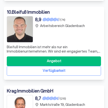
10
.
Bleifuß Immobilien
8,9
(74)
Arbeitsbereich Gladenbach
place
Bleifuß Immobilien ist mehr als nur ein
Immobilienunternehmen. Wir sind ein engagiertes Team,
das sich leidenschaftlich dafür einsetzt, das Image des
Immobilienmaklers zu verbessern. Unser Fokus liegt auf
Angebot
den Menschen - sowohl innerhalb unseres Teams als
auch in der Beziehung zu unseren Kunden. Wir
Verfügbarkeit
Krag Immobilien GmbH
8,7
(215)
Marktstraße 19, Gladenbach
place