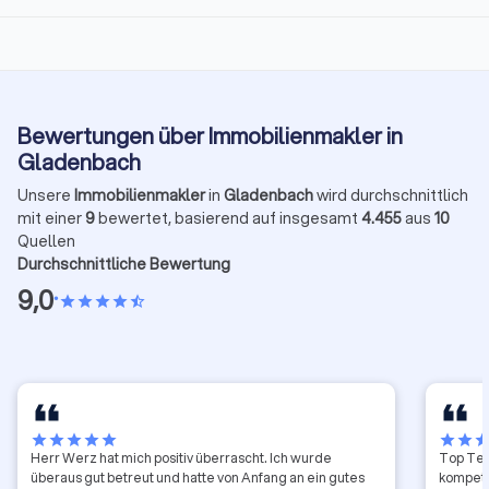
Bewertungen über Immobilienmakler in
Gladenbach
Unsere
Immobilienmakler
in
Gladenbach
wird durchschnittlich
mit einer
9
bewertet, basierend auf insgesamt
4.455
aus
10
Quellen
Durchschnittliche Bewertung
9,0
•
star
star
star
star
star_half
star
star
star
star
star
star
star
sta
Herr Werz hat mich positiv überrascht. Ich wurde
Top Tea
überaus gut betreut und hatte von Anfang an ein gutes
kompete