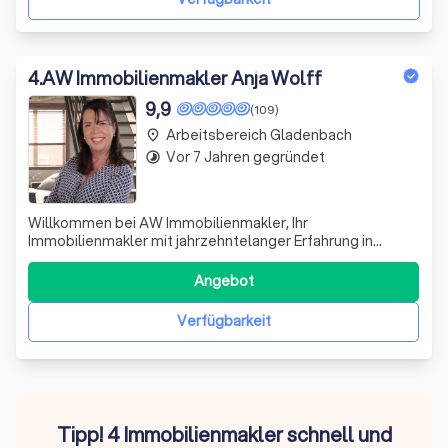
4
.
AW Immobilienmakler Anja Wolff
9,9
(109)
Arbeitsbereich Gladenbach
place
Vor 7 Jahren gegründet
timelapse
Willkommen bei AW Immobilienmakler, Ihr
Immobilienmakler mit jahrzehntelanger Erfahrung in
Wetzlar, Solms, Gießen und Umgebung. Ihre
Immobilienmaklerin mit Herz und Sachverstand. Was ich
Angebot
als Immobilienmakler für Sie tun kann: - Kostenlose und
unverbindliche Erstberatung direkt vor Ort durch AW Immo
Verfügbarkeit
Tipp! 4 Immobilienmakler schnell und