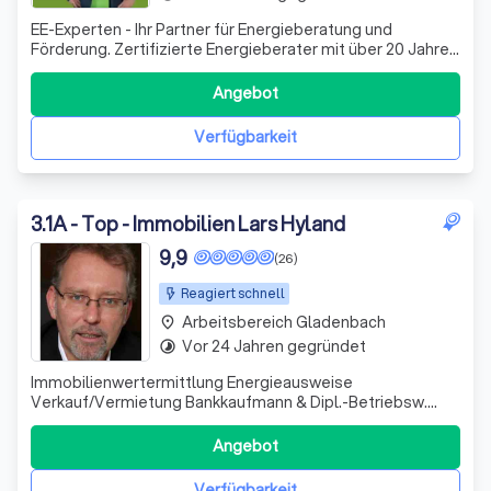
EE-Experten - Ihr Partner für Energieberatung und
Förderung. Zertifizierte Energieberater mit über 20 Jahren
Erfahrung. Wir machen Ihre Sanierung förderfähig,
effizient und stressfrei.
Angebot
Verfügbarkeit
3
.
1A - Top - Immobilien Lars Hyland
9,9
(26)
Reagiert schnell
Arbeitsbereich Gladenbach
place
Vor 24 Jahren gegründet
timelapse
Immobilienwertermittlung Energieausweise
Verkauf/Vermietung Bankkaufmann & Dipl.-Betriebsw.
(VWA) Gepr. Immobilienmakler (IMI) Energiefachberater
(ZUB) Mitglied IVD Immobilienverband Deutschland
Angebot
Verfügbarkeit