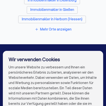
Immobilienmakler in Dillenburg
Immobilienmakler in Gießen
Immobilienmakler in Herborn (Hessen)
Immobilienmakler in Wetzlar
Mehr Orte anzeigen
add
Immobilienmakler in Reiskirchen
Immobilienmakler in Bad Laasphe
Immobilienmakler in Linden (Hessen)
Wir verwenden Cookies
Immobilienmakler in Haiger
Um unsere Website zu verbessern und Ihnen ein
Die besten Immobilienmakler für Sie
persönlicheres Erlebnis zu bieten, analysieren wir den
Immobilienmakler in Berlin
Websiteverkehr. Dabei verwenden wir Daten, um Inhalte
info@trustlocal.de
und Werbung zu personalisieren sowie Funktionen für
Immobilienmakler in Hamburg
soziale Medien bereitzustellen. Ein Teil dieser Daten
wird mit unseren Partnern geteilt. Diese können die
Immobilienmakler in München
Informationen mit Daten kombinieren, die Sie ihnen
bereits zur Verfügung gestellt haben oder die sie im
Immobilienmakler in Köln
keyboard_arrow_down
FÜR PRIVATPERSONEN