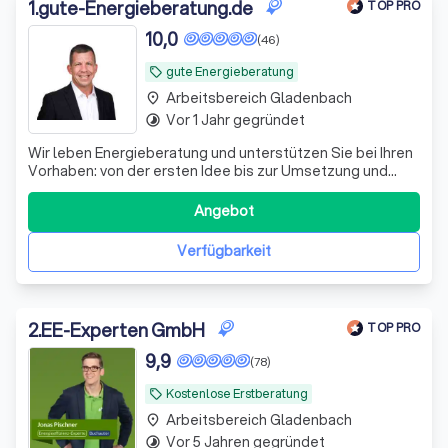
zu die besten Immobilienmaklern in Gladenbach.
1
.
gute-Energieberatung.de
TOP PRO
10,0
(46)
gute Energieberatung
local_offer
Arbeitsbereich Gladenbach
place
Vor 1 Jahr gegründet
timelapse
Wir leben Energieberatung und unterstützen Sie bei Ihren
Vorhaben: von der ersten Idee bis zur Umsetzung und
Beantragung der staatlichen Förderungen. Bauen Sie auf
unsere Erfahrung !
Angebot
Verfügbarkeit
2
.
EE-Experten GmbH
TOP PRO
9,9
(78)
Kostenlose Erstberatung
local_offer
Arbeitsbereich Gladenbach
place
Vor 5 Jahren gegründet
timelapse