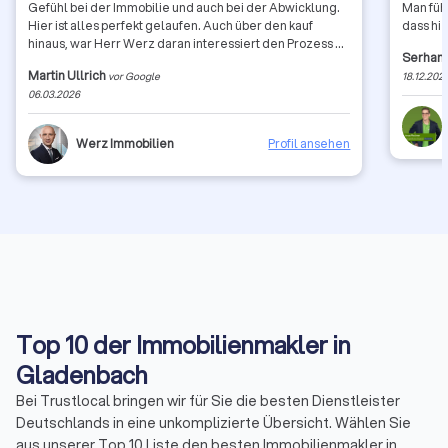
Gefühl bei der Immobilie und auch bei der Abwicklung.
Man füh
Hier ist alles perfekt gelaufen. Auch über den kauf
dass hi
hinaus, war Herr Werz daran interessiert den Prozess zu
Serhan 
begleiten und unterstützend zu wirken. Vielen Dank
Martin Ullrich
vor Google
18.12.202
06.03.2026
Werz Immobilien
Profil ansehen
Top 10 der Immobilienmakler in
Gladenbach
Bei Trustlocal bringen wir für Sie die besten Dienstleister
Deutschlands in eine unkomplizierte Übersicht. Wählen Sie
aus unserer Top 10 Liste den besten Immobilienmakler in