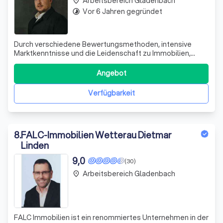
Arbeitsbereich Gladenbach
place
Vor 6 Jahren gegründet
timelapse
Durch verschiedene Bewertungsmethoden, intensive
Marktkenntnisse und die Leidenschaft zu Immobilien,
entwickeln wir die optimale Vermarktungsstrategie, um Ihr
Objekt Best möglich in Szene zu setzen.
Angebot
Verfügbarkeit
8
.
FALC-Immobilien Wetterau Dietmar
Linden
9,0
(30)
Arbeitsbereich Gladenbach
place
FALC Immobilien ist ein renommiertes Unternehmen in der