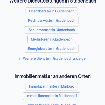
Weitere Dienstleistungen in Gladenbach
zusammen. Seitdem ist der GIH
stetig gewachsen. Ein Grundsatz
ist dabei immer gleich geblieben:
Finanzberater in Gladenbach
Die GIH-Energieexperten
Rechtsanwälte in Gladenbach
beraten neutral,
gewerkeübergreifend und
Steuerberater in Gladenbach
unabhängig.
Mediatoren in Gladenbach
Energieberater in Gladenbach
Weitere Dienste in Gladenbach anzeigen
add
Immobilienmakler an anderen Orten
Immobilienmakler in Marburg
Immobilienmakler in Biedenkopf