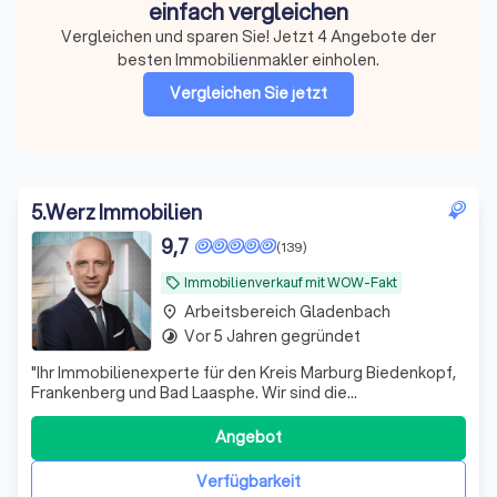
einfach vergleichen
Vergleichen und sparen Sie! Jetzt 4 Angebote der
besten Immobilienmakler einholen.
Vergleichen Sie jetzt
5
.
Werz Immobilien
9,7
(139)
Immobilienverkauf mit WOW-Fakt
local_offer
Arbeitsbereich Gladenbach
place
Vor 5 Jahren gegründet
timelapse
"Ihr Immobilienexperte für den Kreis Marburg Biedenkopf,
Frankenberg und Bad Laasphe. Wir sind die
Immobilienagentur mit dem WOW Faktor!"
Angebot
Verfügbarkeit