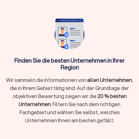
Das Traumhaus zum Greifen nah
Bei Trustlocal finden Sie Immobilienbüros, die neben den
klassischen Leistungen wie dem Haus kaufen, vermieten und
verkaufen auch für weiterführende Möglichkeiten zur
Verfügung stehen. Die professionelle Hilfestellung beim Kauf
und Verkauf von Immobilien oder auch die Vermietung und
Finden Sie die besten Unternehmen in Ihrer
das Mietgesuch stellen unterschiedliche Herausforderungen
Region
dar, die der Immobilienmakler Ihres Vertrauens neben
weiteren Aufgaben übernehmen kann. Auch
Wir sammeln die Informationen von
allen Unternehmen
,
Spezialisierungen, beispielsweise betreffend gewerblicher
Immobilien, können wichtig sein.
die in Ihrem Gebiet tätig sind. Auf der Grundlage der
Mieten von Häusern und Wohnungen
objektiven Bewertung zeigen wir die
Vermietung Ihrer Immobilien
20 % besten
Kauf von Häusern und Wohnungen
Unternehmen
. Filtern Sie nach dem richtigen
Immobilienbewertung
Fachgebiet und wählen Sie selbst, welches
Gewerbliche Immobilien
Unternehmen Ihnen am besten gefällt.
Mieten von Häusern und Wohnungen