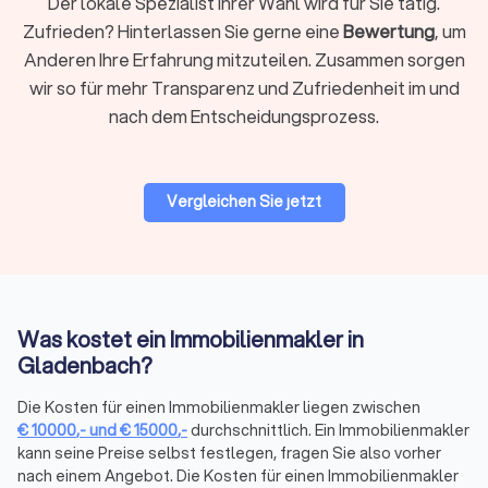
Der lokale Spezialist Ihrer Wahl wird für Sie tätig.
Zufrieden? Hinterlassen Sie gerne eine
Bewertung
, um
Anderen Ihre Erfahrung mitzuteilen. Zusammen sorgen
Die besten Immobilienmakler in Gladenbach
wir so für mehr Transparenz und Zufriedenheit im und
finden
nach dem Entscheidungsprozess.
Erfahrung, Fachkenntnisse zur Immobiliensituation in
Deutschland und Ihrer Region sowie ein großes
Kontaktnetzwerk sind Aspekte, welche den Unterschied
zwischen einem Immobilienmakler und einem guten
Vergleichen Sie jetzt
Immobilienmakler machen. Erhalten Sie erste Anhaltspunkte
zu einem passenden Immobilienmakler in Ihrer Nähe auf
unserem Trustlocal Portal und in den aussagekräftigen
Profilen der Immobilienbüros.
Was kostet ein Immobilienmakler in
Gladenbach?
Eigenheim-Suche oder Immobilienkauf als
Investition?
Die Kosten für einen Immobilienmakler liegen zwischen
Professionelle Immobilienbüros bieten Ihnen vielfältige
€
10000
,-
und
€
15000
,-
durchschnittlich. Ein Immobilienmakler
Leistungen, zu denen Sie im persönlichen Erstgespräch
kann seine Preise selbst festlegen, fragen Sie also vorher
umfassend beraten werden. Hierfür muss der
nach einem Angebot. Die Kosten für einen Immobilienmakler