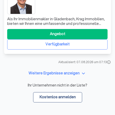
Als Ihr Immobilienmakler in Gladenbach, Krag Immobilien,
bieten wir Ihnen eine umfassende und professionelle
Unterstützung beim Verkauf und der Vermietung von
Immobilien. Mit unserer langjährigen Erfahrung und
Angebot
unserem fundierten Fachwissen entwickeln wir ein
maßgeschneidertes Vermarktungskonzept für
Verfügbarkeit
Aktualisiert: 07.08.2026 um 07:13
info
keyboard_arrow_down
Weitere Ergebnisse anzeigen
Ihr Unternehmen nicht in der Liste?
Kostenlos anmelden