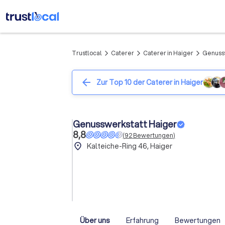
Trustlocal
Caterer
Caterer in Haiger
Genussw
arrow_forward_ios
arrow_forward_ios
arrow_forward_ios
arrow_back
Zur Top 10 der Caterer in Haiger
Genusswerkstatt Haiger
8,8
(
92
Bewertungen
)
place
Kalteiche-Ring 46, Haiger
Über uns
Erfahrung
Bewertungen