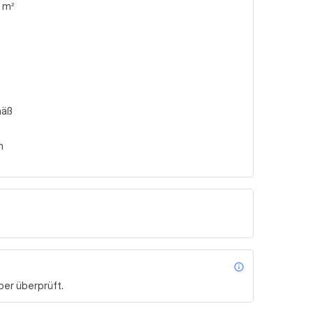
0 m²
-
mäß
n
info_outl
er überprüft.