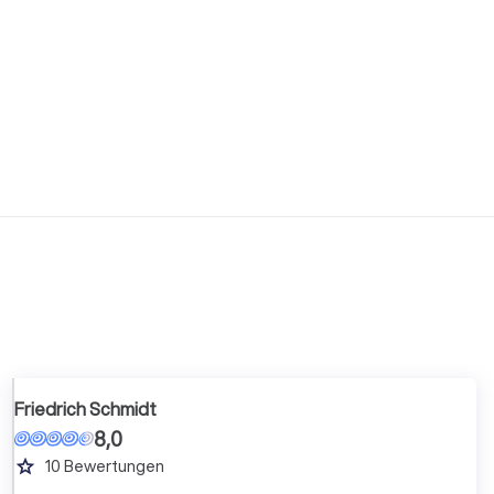
Friedrich Schmidt
8,0
grade
10
Bewertungen