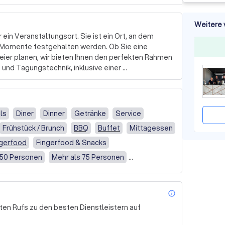
Weitere 
ein Veranstaltungsort. Sie ist ein Ort, an dem 
 Momente festgehalten werden. Ob Sie eine 
Feier planen, wir bieten Ihnen den perfekten Rahmen 
 und Tagungstechnik, inklusive einer 
n wir Ihre Produktpräsentationen, Vorträge oder 
ntplanern steht Ihnen zur Seite, um Ihre 
ls
Diner
Dinner
Getränke
Service
lten. Von der Dekoration über die Live-Musik bis 
Frühstück / Brunch
BBQ
Buffet
Mittagessen
des Detail. Und wenn Sie auf der Suche nach einem 
 unserem großen Angebot an nationalen und 
ngerfood
Fingerfood & Snacks
vent zu einem unvergesslichen Erlebnis machen.

50 Personen
Mehr als 75 Personen
ollservice (inkl. Bedienung)
Vegan
r ein Ort für Veranstaltungen. Sie ist auch ein 
ar-Resort sind Ihre automobilen Schätze bestens 
latz können Sie besondere Exoten, schnelle 
info_outl
ne Einzelstücke finden.

ten Rufs zu den besten Dienstleistern auf