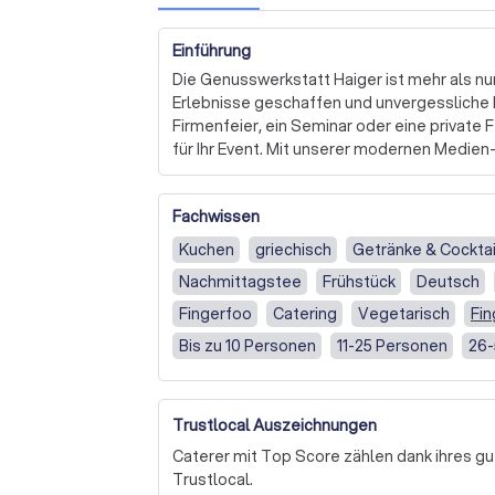
Einführung
Die Genusswerkstatt Haiger ist mehr als nur 
Erlebnisse geschaffen und unvergessliche
Firmenfeier, ein Seminar oder eine private 
für Ihr Event. Mit unserer modernen Medien-
beeindruckenden Multi-Display-Wand, setze
Filme perfekt in Szene.

Fachwissen
Unser Team aus erfahrenen Caterern und Eve
Kuchen
griechisch
Getränke & Cocktai
Veranstaltung nach Ihren Wünschen zu gesta
Nachmittagstee
Frühstück
Deutsch
hin zur Cocktailbar - wir kümmern uns um je
besonderen Highlight sind, können Sie aus
Fingerfoo
Catering
Vegetarisch
Fi
internationalen Künstlern wählen, die Ihr E
Bis zu 10 Personen
11-25 Personen
26-
Mediterran (z.B. italienisch, griechisch)
V
Aber die Genusswerkstatt Haiger ist nicht nu
Treffpunkt für Autoliebhaber. In unserem C
51 bis 75 Personen
Trustlocal Auszeichnungen
aufgehoben und auf unserem Online-Marktp
Sportwagen, gepflegte Klassiker oder selte
Caterer mit Top Score zählen dank ihres gu
Trustlocal.