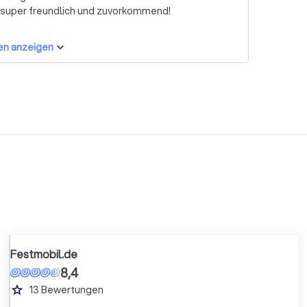
 super freundlich und zuvorkommend!
en anzeigen
Festmobil.de
8,4
grade
13
Bewertungen