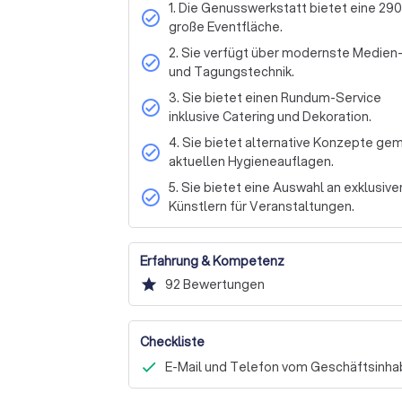
1. Die Genusswerkstatt bietet eine 29
check_circle
große Eventfläche.
2. Sie verfügt über modernste Medien
check_circle
und Tagungstechnik.
3. Sie bietet einen Rundum-Service
check_circle
inklusive Catering und Dekoration.
4. Sie bietet alternative Konzepte ge
check_circle
aktuellen Hygieneauflagen.
5. Sie bietet eine Auswahl an exklusive
check_circle
Künstlern für Veranstaltungen.
Erfahrung & Kompetenz
star
92
Bewertungen
Checkliste
E-Mail und Telefon vom Geschäftsinhab