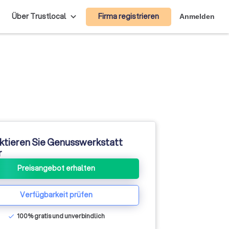
Firma registrieren
Über Trustlocal
Anmelden
ktieren Sie Genusswerkstatt
r
Preisangebot erhalten
Verfügbarkeit prüfen
100% gratis und unverbindlich
check