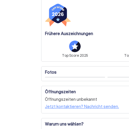
Lassen Sie sich von der Genusswerkstatt Ha
Momente. Kontaktieren Sie uns noch heute u
freuen uns darauf, Ihr Event zu einem unve
Frühere Auszeichnungen
Top
Score
2025
To
Fotos
Öffnungszeiten
Öffnungszeiten unbekannt
Jetzt kontaktieren? Nachricht senden.
Warum uns wählen?