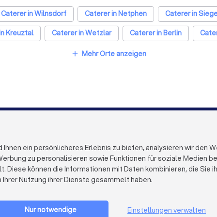
Caterer in Wilnsdorf
Caterer in Netphen
Caterer in Sieg
in Kreuztal
Caterer in Wetzlar
Caterer in Berlin
Cate
Caterer in Düsseldorf
Caterer in Dortmund
Caterer in
Mehr Orte anzeigen
add
eipzig
Caterer in Duisburg
Caterer in Bochum
Catere
Caterer in Münster
FÜR FIRMEN
ÜBER TRUST
Firmenprofil löschen
Über Trustloc
hnen ein persönlicheres Erlebnis zu bieten, analysieren wir den W
Trustlocal Top Pro
Arbeiten bei 
erbung zu personalisieren sowie Funktionen für soziale Medien bere
Erfahrungen
Kontakt
lt. Diese können die Informationen mit Daten kombinieren, die Sie 
Impulse
Datenschutz
n Ihrer Nutzung ihrer Dienste gesammelt haben.
Cookies
Firma registrieren
Impressum
AGB
Nur notwendige
Einstellungen verwalten
Sitemap