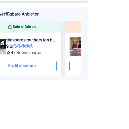
verfügbare Anbieter
Sehr erfahren
Top bewertet
trinkbares by thorsten böhm
9,6
9,3
47
Bewertungen
187
Bewertungen
grade
grade
Profil ansehen
Profil ansehen
ine