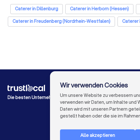
Caterer in Dillenburg
Caterer in Herborn (Hessen)
Caterer in Freudenberg (Nordrhein-Westfalen)
Caterer 
Caterer in Frankfurt am Main
Caterer in Stuttgart
Caterer in Dresden
Caterer in Hannover
Caterer in L
Wir verwenden Cookies
FÜR PRIVATPERSONEN
Wie es funktioniert
Um unsere Website zu verbessern und I
Die besten Unternehmen für Sie
Experten-Blogs
verwenden wir Daten, um Inhalte und W
Kostenaufstellungen
Daten wird mit unseren Partnern getei
Beschwerde über Firma
gestellt haben oder die sie im Rahme
Studien & Einblicke
Alle akzeptieren