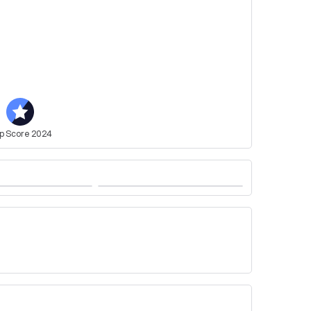
iger begeistern und erleben Sie unvergessliche 
nd fordern Sie ein unverbindliches Angebot an. Wir 
rgesslichen Erlebnis zu machen.
p
Score
2024