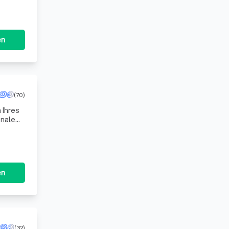
en
(70)
 Ihres
onale
dies
en
(32)