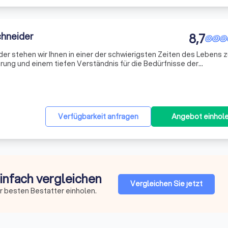
chneider
8,7
er stehen wir Ihnen in einer der schwierigsten Zeiten des Lebens z
hrung und einem tiefen Verständnis für die Bedürfnisse der
 den Abschied von Ihren Liebsten so würdevoll und respektvoll wie
Verfügbarkeit anfragen
Angebot einhol
einfach vergleichen
Vergleichen Sie jetzt
r besten Bestatter einholen.