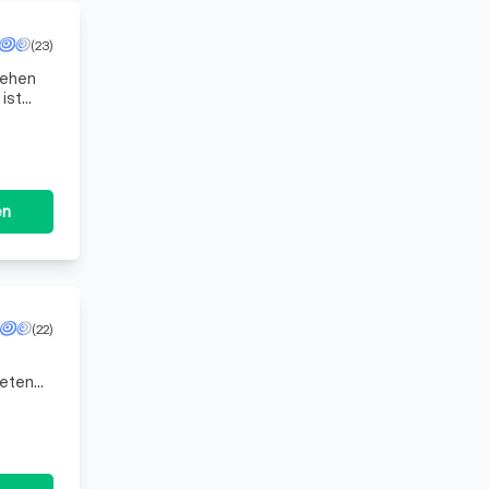
(23)
tehen
ist
 Moment
en
(22)
ieten
eam aus