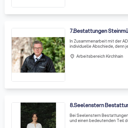
7
.
Bestattungen Steinmü
In Zusammenarbeit mit der AD
individuelle Abschiede, denn 
Finanzierung. Bei uns haben S
Arbeitsbereich Kirchhain
wählen, um den
place
8
.
Seelenstern Bestatt
Bei Seelenstern Bestattungen
und einen bedeutenden Teil d
Abschied so einzigartig sein 