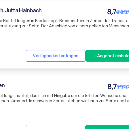
h. Jutta Hainbach
8,7
 Bestattungen in Biedenkopf-Breidenstein. In Zeiten der Trauer s
terstützung zur Seite. Der Abschied von einem geliebten Menschen 
derungen im Leben, und wir verstehen, wie wichtig es ist, diesen
Verfügbarkeit anfragen
Angebot einhol
en
8,7
tattungsinstitut, das sich mit Hingabe um die letzten Wünsche und
nen kümmert. In schweren Zeiten stehen wir Ihnen zur Seite und b
ng bei der Planung und Durchführung von Bestattungen. Unser T