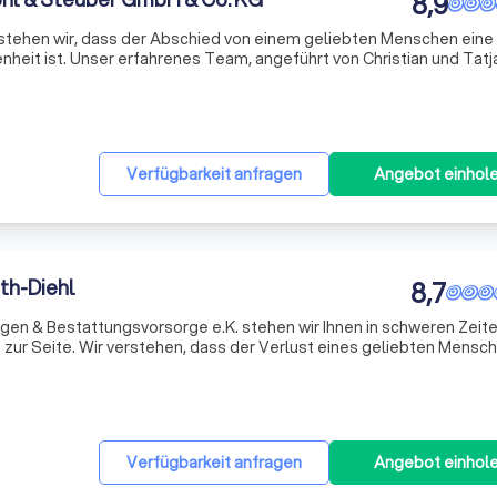
8,9
stehen wir, dass der Abschied von einem geliebten Menschen eine
nheit ist. Unser erfahrenes Team, angeführt von Christian und Tatj
ter Sorgfalt und Respekt der Organisation würdevoller Trauerfeiern
Verfügbarkeit anfragen
Angebot einhol
th-Diehl
8,7
en & Bestattungsvorsorge e.K. stehen wir Ihnen in schweren Zeite
ur Seite. Wir verstehen, dass der Verlust eines geliebten Mensch
ngen im Leben ist. Daher bieten wir Ihnen individuelle Beratung un
Verfügbarkeit anfragen
Angebot einhol