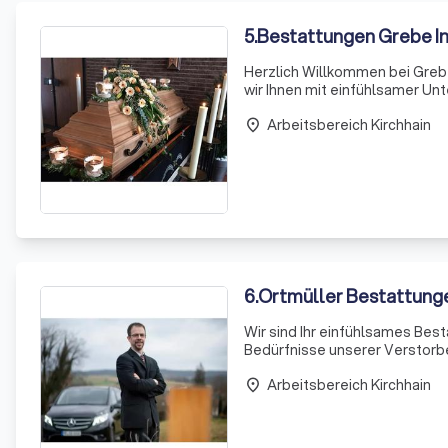
5
.
Bestattungen Grebe In
Herzlich Willkommen bei Grebe
wir Ihnen mit einfühlsamer Un
eine der schwersten Herausfor
Arbeitsbereich Kirchhain
wü
place
6
.
Ortmüller Bestattung
Wir sind Ihr einfühlsames Bes
Bedürfnisse unserer Verstorbe
Ihnen umfassende Unterstützu
Arbeitsbereich Kirchhain
erfahrene
place