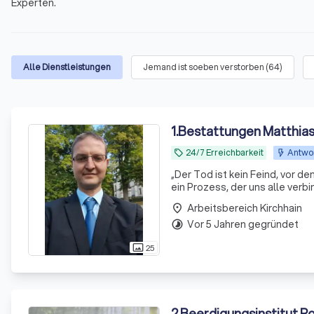
Experten.
Alle Dienstleistungen
Jemand ist soeben verstorben
(
64
)
1
.
Bestattungen Matthia
24/7 Erreichbarkeit
Antwor
local_offer
„Der Tod ist kein Feind, vor d
ein Prozess, der uns alle verb
Als Fachgeprüfter Bestatter u
Arbeitsbereich Kirchhain
place
Vor 5 Jahren gegründet
timelapse
25
photo_size_select_actual
2
.
Beerdigungsinstitut P