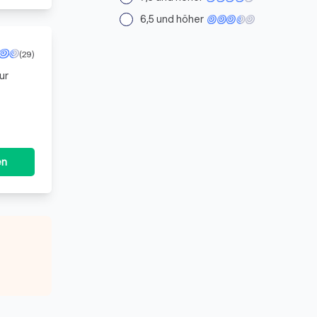
6,5 und höher
(29)
ur
en