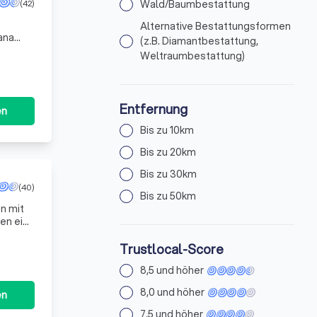
(42)
Wald/Baumbestattung
Alternative Bestattungsformen
ana
(z.B. Diamantbestattung,
. Wir
Weltraumbestattung)
Entfernung
en
Bis zu 10km
Bis zu 20km
Bis zu 30km
(40)
Bis zu 50km
n mit
en eine
d Unt
Trustlocal-Score
8,5 und höher
8,0 und höher
en
7,5 und höher