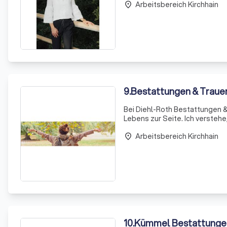
Arbeitsbereich Kirchhain
Einfühlu
place
9
.
Bestattungen & Trauer
Bei Diehl-Roth Bestattungen & 
Lebens zur Seite. Ich versteh
Belastung mit sich bringt. Dah
Arbeitsbereich Kirchhain
place
10
.
Kümmel Bestattungen