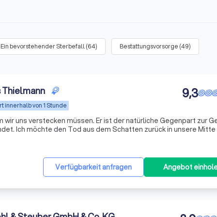
Ein bevorstehender Sterbefall
(
64
)
Bestattungsvorsorge
(
49
)
s Thielmann
9,3
t innerhalb von 1 Stunde
em wir uns verstecken müssen. Er ist der natürliche Gegenpart zur G
indet. Ich möchte den Tod aus dem Schatten zurück in unsere Mitte h
nd Trauerredner verstehe ich den Abschied nicht als starres E
Verfügbarkeit anfragen
Angebot einhol
ohl & Steuber GmbH & Co. KG