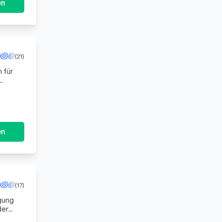
en
(21)
 für
u
en
(17)
gung
der
 und