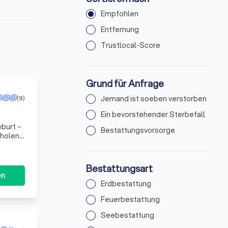
Empfohlen
Entfernung
Trustlocal-Score
Grund für Anfrage
(9)
Jemand ist soeben verstorben
Ein bevorstehender Sterbefall
eburt –
Bestattungsvorsorge
olen.“ ​
Bestattungsart
en
Erdbestattung
Feuerbestattung
Seebestattung