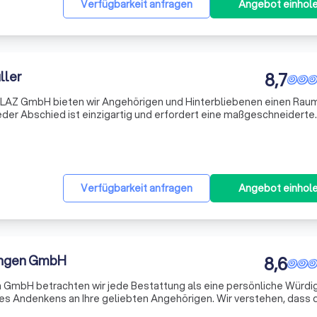
Verfügbarkeit anfragen
Angebot einhol
ller
8,7
LAZ GmbH bieten wir Angehörigen und Hinterbliebenen einen Raum
jeder Abschied ist einzigartig und erfordert eine maßgeschneiderte
ie die Möglichkeit, zwischen verschiedenen Zahlungsmodalitäten z
Verfügbarkeit anfragen
Angebot einhol
ungen GmbH
8,6
 GmbH betrachten wir jede Bestattung als eine persönliche Würdi
es Andenkens an Ihre geliebten Angehörigen. Wir verstehen, dass 
sollte wie der Mensch, den Sie verloren haben. Mit größtem Respekt