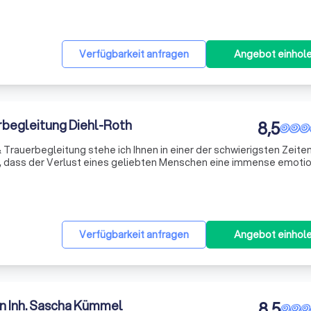
Verfügbarkeit anfragen
Angebot einhol
begleitung Diehl-Roth
8,5
Trauerbegleitung stehe ich Ihnen in einer der schwierigsten Zeiten
e, dass der Verlust eines geliebten Menschen eine immense emoti
er widme ich mich mit Empathie und Hingabe der Aufgabe, Ihnen in 
Verfügbarkeit anfragen
Angebot einhol
 Inh. Sascha Kümmel
8,5