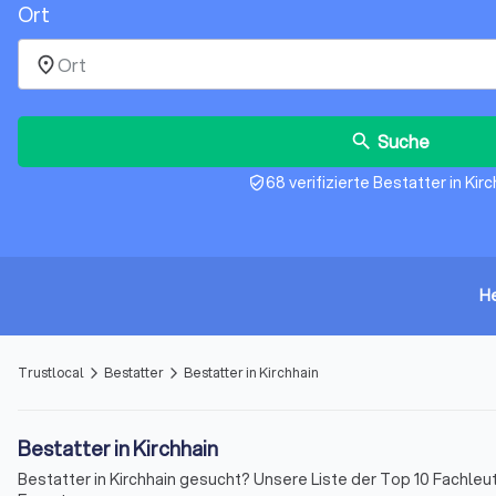
Ort
place
Suche
search
68 verifizierte Bestatter in Kir
verified_user
H
Trustlocal
Bestatter
Bestatter in Kirchhain
arrow_forward_ios
arrow_forward_ios
Bestatter in Kirchhain
Bestatter in Kirchhain gesucht? Unsere Liste der Top 10 Fachle