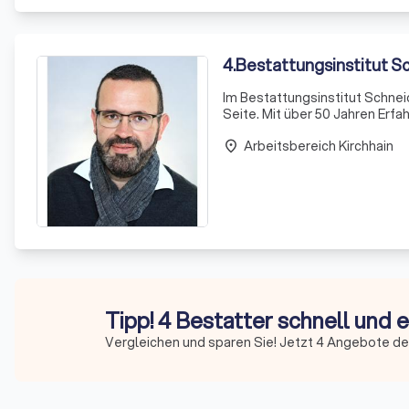
4
.
Bestattungsinstitut S
Im Bestattungsinstitut Schneid
Seite. Mit über 50 Jahren Erfa
Hinterbliebenen gestalten wir
Arbeitsbereich Kirchhain
möglich. Wir lege
place
Tipp! 4 Bestatter schnell und 
Vergleichen und sparen Sie! Jetzt 4 Angebote de