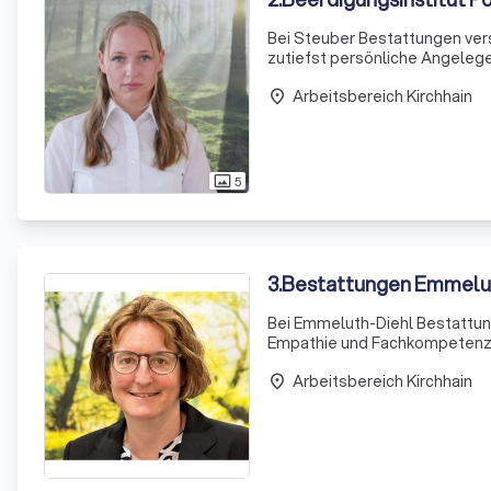
Bei Steuber Bestattungen ver
zutiefst persönliche Angelege
Steuber, widmet sich mit größ
Arbeitsbereich Kirchhain
bieten e
place
5
photo_size_select_actual
3
.
Bestattungen Emmelu
Bei Emmeluth-Diehl Bestattung
Empathie und Fachkompetenz z
der herausforderndsten Erfahru
Arbeitsbereich Kirchhain
place