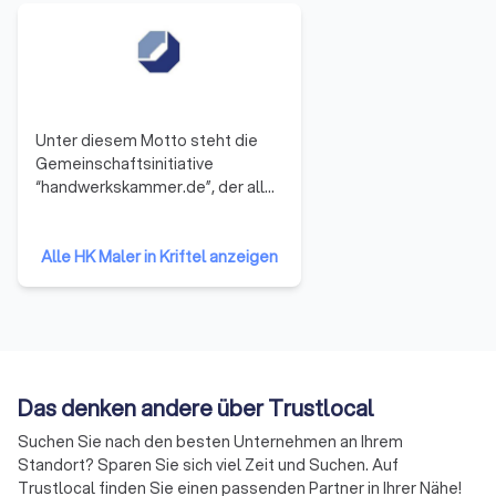
Unter diesem Motto steht die
Gemeinschaftsinitiative
“handwerkskammer.de”, der alle
53 Handwerkskammern
angehören. Sie repräsentieren
damit das gesamte Handwerk in
Alle HK Maler in Kriftel anzeigen
der Bundesrepublik Deutschland.
Die Mitglieder haben sich darauf
verständigt, ihre Ressourcen zu
bündeln und neue Formen der
Zusammenarbeit zu erproben.
Auf diese Weise soll die Arbeit
Das denken andere über Trustlocal
der Handwerkskammern
Suchen Sie nach den besten Unternehmen an Ihrem
effizienter und effektiver
Standort? Sparen Sie sich viel Zeit und Suchen. Auf
werden.
Trustlocal finden Sie einen passenden Partner in Ihrer Nähe!