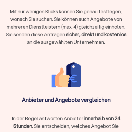
Auftragsarten für den Malerbetrieb
Mit nur wenigen Klicks können Sie genau festlegen,
Arbeitszeit bei Malerarbeiten
wonach Sie suchen. Sie können auch Angebote von
mehreren Dienstleistern (max. 4) gleichzeitig einholen.
Expertise für Innen- und Außenbereiche
Sie senden diese Anfragen
sicher, direkt und kostenlos
Malerarbeiten im Innenraum haben andere Voraussetzungen
an die ausgewählten Unternehmen.
als im Außenbereich. Entsprechende Expertisen unserer
vorgestellten Maler finden Sie unkompliziert im Profil. Da
stehen auch weiterführende Leistungen. Sie haben weiterhin
die Möglichkeit für individuelle Anfragen, damit Sie den
Fachmann für Ihre Bedürfnisse finden.
Erfahrung und Qualifikation
Suchen Sie einen Maler für einfache Arbeiten oder einen
Anbieter und Angebote vergleichen
Malermeister für komplexe Aufgaben? Qualifikation und
Erfahrung sind die Basis für eine gute Zusammenarbeit.
In der Regel antworten Anbieter
innerhalb von 24
Abzugrenzen ist die Arbeit des Malerbetriebes von der des
Raumausstatters, der lediglich Farbarbeiten und
Stunden.
Sie entscheiden, welches Angebot Sie
Innenraumdekoration übernimmt. Für handwerkliche