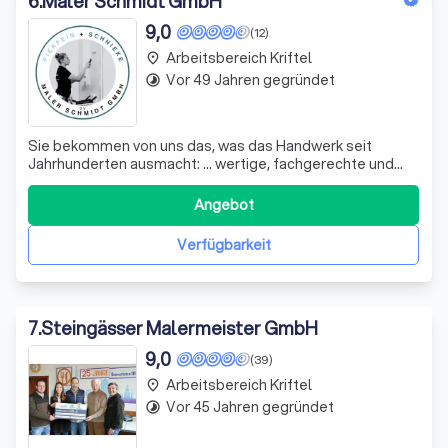
6
.
Maler Schmidt GmbH
9,0
(12)
Arbeitsbereich Kriftel
place
Vor 49 Jahren gegründet
timelapse
Sie bekommen von uns das, was das Handwerk seit
Jahrhunderten ausmacht: … wertige, fachgerechte und
saubere Arbeit. Wir werden mit Farben, Putzen und
Spachtelmasse Ihren Wohn(t)raum verwirklichen.
Angebot
Verfügbarkeit
7
.
Steingässer Malermeister GmbH
9,0
(39)
Arbeitsbereich Kriftel
place
Vor 45 Jahren gegründet
timelapse