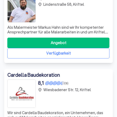
Lindenstraße 58, Kriftel
place
Als Malermeister Markus Hahn sind wir Ihr kompetenter
Ansprechpartner für alle Malerarbeiten in und um Kriftel.
Mit unserer langjährigen Erfahrung und unserem
handwerklichen Geschick sorgen wir für ein perfektes
Angebot
Ergebnis, das Ihre Erwartungen übertrifft. Unser Angebot
umfasst sowohl Innen- als auch
Verfügbarkeit
Cardella Baudekoration
8,1
(9)
Wiesbadener Str. 12, Kriftel
place
Wir sind Cardella Baudekoration, ein Unternehmen, das