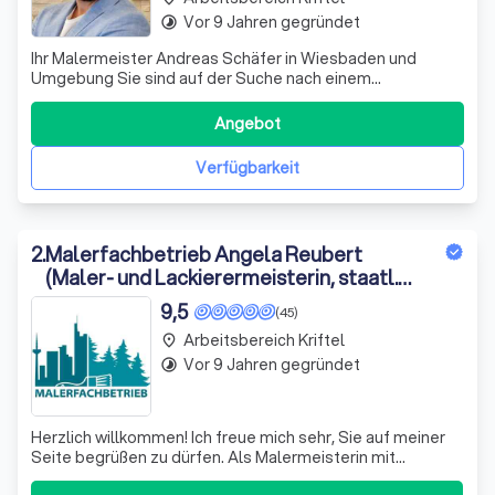
Vor 9 Jahren gegründet
timelapse
Ihr Malermeister Andreas Schäfer in Wiesbaden und
Umgebung Sie sind auf der Suche nach einem
zuverlässigen Malermeisterbetrieb in Wiesbaden und
Umgebung? Sie möchten Ihre Wohnung tapezieren,
Angebot
wünschen einen neuen Bodenbelag oder möchten die
Außenfassade wieder auf Hochglanz bringen? Wenn Sie
Verfügbarkeit
auf Zuve
2
.
Malerfachbetrieb Angela Reubert
(Maler- und Lackierermeisterin, staatl.
geprf. Technikerin)
9,5
(45)
Arbeitsbereich Kriftel
place
Vor 9 Jahren gegründet
timelapse
Herzlich willkommen! Ich freue mich sehr, Sie auf meiner
Seite begrüßen zu dürfen. Als Malermeisterin mit
Leidenschaft für mein Handwerk, lade ich Sie ein, sich von