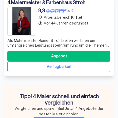
4
.
Malermeister & Farbenhaus Stroh
9,3
(294)
Arbeitsbereich Kriftel
place
Vor 44 Jahren gegründet
timelapse
Als Malermeister Rainer Stroh bieten wir Ihnen ein
umfangreiches Leistungsspektrum rund um die Themen
Malerei, Renovierung und Innenausstattung. Unser
Angebot reicht von der klassischen Malerarbeit über
Angebot
dekorative Lasur- und Spachteltechniken bis hin zur
Schimmelbekämpfung mit innovativen Lösungen w
Verfügbarkeit
Tipp! 4 Maler schnell und einfach
vergleichen
Vergleichen und sparen Sie! Jetzt 4 Angebote der
besten Maler einholen.