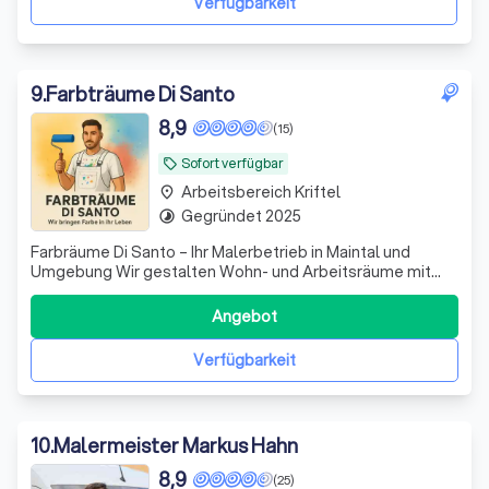
Verfügbarkeit
9
.
Farbträume Di Santo
8,9
(15)
Sofort verfügbar
local_offer
Arbeitsbereich Kriftel
place
Gegründet 2025
timelapse
Farbräume Di Santo – Ihr Malerbetrieb in Maintal und
Umgebung Wir gestalten Wohn- und Arbeitsräume mit
Leidenschaft, Präzision und Sinn für Farbe. Ob Innen- oder
Außenanstriche, Lackierarbeiten, Tapezierarbeiten oder
Angebot
kreative Wandgestaltung – wir verbinden traditionelle
Handwerkskunst mit modernen T
Verfügbarkeit
10
.
Malermeister Markus Hahn
8,9
(25)