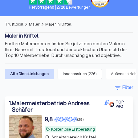
Hervorragend
|
2726
Bewertungen
Trustlocal
Maler
Maler in Kriftel
arrow_forward_ios
arrow_forward_ios
Maler in Kriftel
Für Ihre Malerarbeiten finden Sie jetzt den besten Maler in
Ihrer Nähe mit Trustlocal und der praktischen Übersicht der
Top 10 Malerbetriebe. Durch unabhängige und objektive
Bewertungen von echten Kunden erhalten Sie vielfältige
Informationen schon vor der ersten Kontaktaufnahme. Maler
in Kriftel gibt es viele. Doch die Anforderungen können
Alle Dienstleistungen
Innenanstrich
(
226
)
Außenanstrich
abweichen. So informieren wir Sie auch über
Spezialisierungen der Anbieter, die in übersichtlichen Profilen
filter_list
Filter
ihre Expertise zu Malerarbeiten in Innen- und Außenbereichen
oder Spezialaufträge als Maler und Lackierer in Kriftel und
Umgebung präsentieren.
1
.
Malermeisterbetrieb Andreas
TOP
PRO
Schäfer
9,8
(29)
Kostenlose Erstberatung
local_offer
Arbeitsbereich Kriftel
place