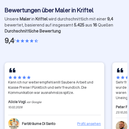
Bewertungen über Maler in Kriftel
Unsere
Maler
in
Kriftel
wird durchschnittlich mit einer
9,4
bewertet, basierend auf insgesamt
5.425
aus
16
Quellen
Durchschnittliche Bewertung
9,4
•
star
star
star
star
star_half
star
star
star
star
star
star
star
sta
Kann ich nur weiterempfehlen!!! Saubere Arbeit und
Sehr fr
klasse Preise ! Pünktlich und sehr freundlich. Die
wurde p
Kommunikation war ausnahmslos spitze.
waren s
Uneinge
Alicia Vogl
vor Google
Peter 
10.02.2026
23.10.202
Farbträume Di Santo
Profil ansehen