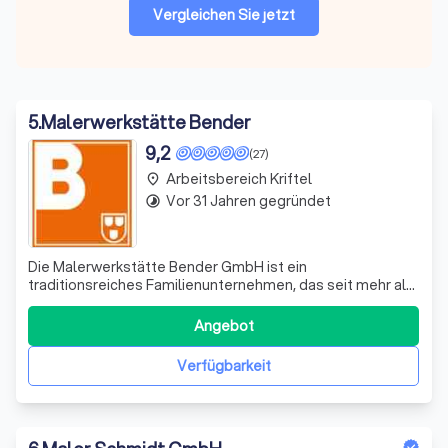
Vergleichen Sie jetzt
5
.
Malerwerkstätte Bender
9,2
(27)
Arbeitsbereich Kriftel
place
Vor 31 Jahren gegründet
timelapse
Die Malerwerkstätte Bender GmbH ist ein
traditionsreiches Familienunternehmen, das seit mehr als
100 Jahren besteht und von Generation zu Generation
weitergegeben wird. Unser Team, angeführt von Maler-
Angebot
und Lackierermeister Maximilian Bender, besteht aus fünf
Malergesellen, einem Auszubildenden und e
Verfügbarkeit