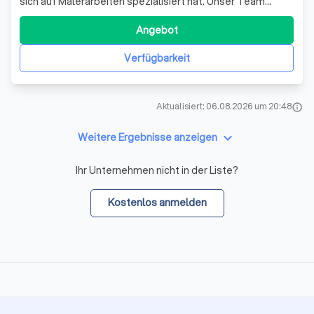
sich auf Malerarbeiten spezialisiert hat. Unser Team
besteht aus erfahrenen Fachkräften, die sich durch
Pünktlichkeit, Sauberkeit, Zuverlässigkeit und
Angebot
Schnelligkeit auszeichnen. Wir legen großen Wert auf die
Zufriedenheit unserer Kunden und streb
Verfügbarkeit
Aktualisiert: 06.08.2026 um 20:48
info
keyboard_arrow_down
Weitere Ergebnisse anzeigen
Ihr Unternehmen nicht in der Liste?
Kostenlos anmelden