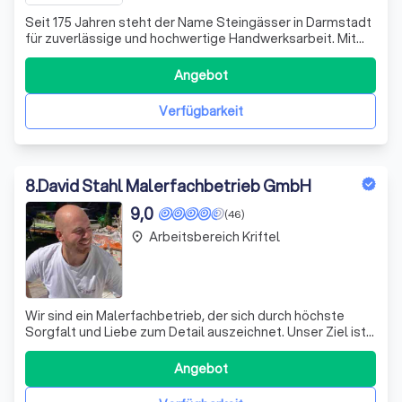
Seit 175 Jahren steht der Name Steingässer in Darmstadt
für zuverlässige und hochwertige Handwerksarbeit. Mit
unserer langjährigen Tradition, dem Blick für das große
Ganze und unserer Liebe zum Detail sind wir der ideale
Angebot
Ansprechpartner, wenn es um die perfekte
Bestandserhaltung bestehender Gebäude
Verfügbarkeit
8
.
David Stahl Malerfachbetrieb GmbH
9,0
(46)
Arbeitsbereich Kriftel
place
Wir sind ein Malerfachbetrieb, der sich durch höchste
Sorgfalt und Liebe zum Detail auszeichnet. Unser Ziel ist
es, Sie als Kunden mit unserer qualitativ hochwertigen
Arbeit zu überzeugen und Ihre vollste Zufriedenheit zu
Angebot
erreichen. Wir legen großen Wert auf eine sorgfältige und
zuverlässige Ausführ