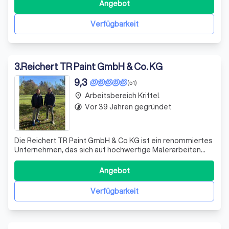
meinen abgeschlossenen Projekten inspirieren zu lassen.
Angebot
Meine Arbeitsschwerpunkte liegen in der individuellen
Gestaltung von Wohn- und
Verfügbarkeit
3
.
Reichert TR Paint GmbH & Co. KG
9,3
(51)
Arbeitsbereich Kriftel
place
Vor 39 Jahren gegründet
timelapse
Die Reichert TR Paint GmbH & Co KG ist ein renommiertes
Unternehmen, das sich auf hochwertige Malerarbeiten
spezialisiert hat. Unter der Leitung von Thomas Reichert
setzen wir auf Qualität und Professionalität. Unser
Angebot
engagiertes Team ist stets bemüht, die Wünsche unserer
Kunden zu erfüllen und überz
Verfügbarkeit