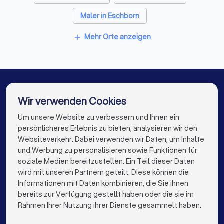
Maler in Eschborn
Maler in Königstein im Taunus Mammolshain
Mehr Orte anzeigen
add
Maler in Rüsselsheim
Maler in Berlin
Maler in Hamburg
Maler in München
Maler in Köln
Maler in Frankfurt am Main
Wir verwenden Cookies
Maler in Stuttgart
Maler in Düsseldorf
Um unsere Website zu verbessern und Ihnen ein
Die besten Maler für Sie
persönlicheres Erlebnis zu bieten, analysieren wir den
Maler in Dortmund
Maler in Essen
Websiteverkehr. Dabei verwenden wir Daten, um Inhalte
info@trustlocal.de
und Werbung zu personalisieren sowie Funktionen für
Maler in Bremen
Maler in Nürnberg
soziale Medien bereitzustellen. Ein Teil dieser Daten
wird mit unseren Partnern geteilt. Diese können die
Maler in Dresden
Maler in Hannover
Informationen mit Daten kombinieren, die Sie ihnen
bereits zur Verfügung gestellt haben oder die sie im
Maler in Leipzig
Maler in Duisburg
keyboard_arrow_down
FÜR PRIVATPERSONEN
Rahmen Ihrer Nutzung ihrer Dienste gesammelt haben.
Maler in Bochum
Maler in Wuppertal
keyboard_arrow_down
FÜR FIRMEN