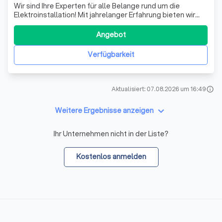
Wir sind Ihre Experten für alle Belange rund um die
Elektroinstallation! Mit jahrelanger Erfahrung bieten wir
Ihnen einen kompetenten und zuverlässigen Service, der
keine Wünsche offenlässt. Ob Neuinstallationen,
Angebot
Erweiterungen, Wartungen oder Reparaturen – wir
kümmern uns um alles mit höchster Präzi
Verfügbarkeit
Aktualisiert: 07.08.2026 um 16:49
info
keyboard_arrow_down
Weitere Ergebnisse anzeigen
Ihr Unternehmen nicht in der Liste?
Kostenlos anmelden