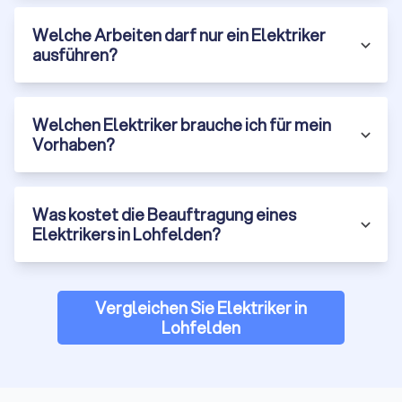
Vertrauen Sie auf Trustlocal, um den besten
Welche Arbeiten darf nur ein Elektriker
Elektriker in Lohfelden zu finden
ausführen?
Wenn Sie auf der Suche nach einem
Elektriker in Lohfelden
sind, bietet Trustlocal die ideale Plattform, um den
passenden Fachmann für Ihr Projekt zu finden. Egal, ob Sie
Welchen Elektriker brauche ich für mein
eine Standardinstallation oder spezielle Fachkenntnisse
Vorhaben?
benötigen – bei uns können Sie bis zu vier Angebote von
qualifizierten Elektrikern einholen und vergleichen.
Unser Ziel ist es, Ihnen die Suche nach dem richtigen
Was kostet die Beauftragung eines
Elektriker so einfach und effizient wie möglich zu machen. Mit
Elektrikers in Lohfelden?
Trustlocal finden Sie nicht nur den besten Preis, sondern auch
die höchste Qualität, um Ihr Projekt sicher und erfolgreich zu
gestalten. Holen Sie sich noch heute unverbindlich Angebote
ein und finden Sie den Elektriker, der am besten zu Ihren
Vergleichen Sie Elektriker in
Anforderungen passt!
Lohfelden
Trustlocal ist Ihr verlässlicher Partner, wenn es darum geht,
qualifizierte und erfahrene Elektriker für Ihre Bedürfnisse zu
finden. Egal, ob es sich um eine kleinere Reparatur oder eine
größere Installation handelt – bei uns sind Sie in guten