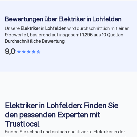
Bewertungen über Elektriker in Lohfelden
Unsere
Elektriker
in
Lohfelden
wird durchschnittlich mit einer
9
bewertet, basierend auf insgesamt
1.296
aus
10
Quellen
Durchschnittliche Bewertung
9,0
•
star
star
star
star
star_half
Elektriker in Lohfelden: Finden Sie
den passenden Experten mit
Trustlocal
Finden Sie schnell und einfach qualifizierte Elektriker in der