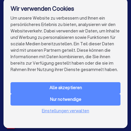
Elektriker in Köln
Elektriker in Frankfurt am Main
Wir verwenden Cookies
Elektriker in Stuttgart
Elektriker in Düsseldorf
Um unsere Website zu verbessern und Ihnen ein
Die besten Elektriker für Sie
persönlicheres Erlebnis zu bieten, analysieren wir den
Elektriker in Dortmund
Elektriker in Essen
Websiteverkehr. Dabei verwenden wir Daten, um Inhalte
info@trustlocal.de
und Werbung zu personalisieren sowie Funktionen für
Elektriker in Bremen
Elektriker in Nürnberg
soziale Medien bereitzustellen. Ein Teil dieser Daten
wird mit unseren Partnern geteilt. Diese können die
Elektriker in Dresden
Elektriker in Hannover
Informationen mit Daten kombinieren, die Sie ihnen
bereits zur Verfügung gestellt haben oder die sie im
Elektriker in Leipzig
Elektriker in Duisburg
keyboard_arrow_down
FÜR PRIVATPERSONEN
Rahmen Ihrer Nutzung ihrer Dienste gesammelt haben.
Elektriker in Bochum
Elektriker in Wuppertal
keyboard_arrow_down
FÜR FIRMEN
Elektriker in Bielefeld
Elektriker in Bonn
Alle akzeptieren
keyboard_arrow_down
ÜBER TRUSTLOCAL
Elektriker in Münster
Elektriker in der Nähe
Nur notwendige
LAND
Niederlande
Einstellungen verwalten
Belgien
Deutschland
Spanien