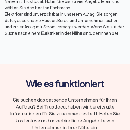
Nähe mit Trustlocal. Holen Sie bis zu vier Angebote ein und
wählen Sie den besten Fachmann.
Elektriker sind unverzichtbar in unserem Alltag. Sie sorgen
dafür, dass unsere Häuser, Büros und Unternehmen sicher
und zuverlässig mit Strom versorgt werden. Wenn Sie auf der
Suche nach einem
Elektriker in der Nähe
sind, der Ihnen bei
Installationen, Reparaturen oder Notfällen zur Seite steht, ist
Trustlocal die ideale Plattform für Sie. Bei uns können Sie
schnell und unkompliziert bis zu vier Angebote von
qualifizierten Elektrikern in Ihrer Region einholen und den
passenden Fachmann für Ihr Projekt finden.
Wie es funktioniert
Warum einen Elektriker in Lohfelden über
Trustlocal finden?
Sie suchen das passende Unternehmen für Ihren
Die Wahl des richtigen Elektrikers kann den Unterschied
Auftrag? Bei Trustlocal haben wir bereits alle
zwischen einer erfolgreichen und einer problematischen
Elektroinstallation ausmachen. Mit Trustlocal profitieren Sie
Informationen für Sie zusammengestellt. Holen Sie
von einer einfachen und effizienten Möglichkeit, verschiedene
kostenlose und unverbindliche Angebote von
Elektriker in Lohfelden zu vergleichen. Ob Sie einen
Notdienst
Unternehmen in Ihrer Nähe ein.