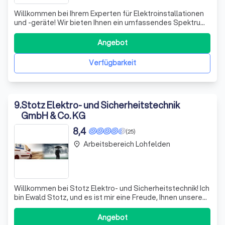
Willkommen bei Ihrem Experten für Elektroinstallationen
und -geräte! Wir bieten Ihnen ein umfassendes Spektrum
an Dienstleistungen, die von der Installation neuer
Komponenten bis hin zur Reparatur bestehender Geräte
Angebot
reichen. Unsere Leidenschaft für Elektrotechnik zeigt sich
in der schnellen und prak
Verfügbarkeit
9
.
Stotz Elektro- und Sicherheitstechnik
GmbH & Co. KG
8,4
(25)
Arbeitsbereich Lohfelden
place
Willkommen bei Stotz Elektro- und Sicherheitstechnik! Ich
bin Ewald Stotz, und es ist mir eine Freude, Ihnen unseren
Meisterbetrieb vorzustellen. Seit unserer Gründung im
Jahr 2006 haben wir uns als zuverlässiger Partner für
Angebot
private, gewerbliche und öffentliche Kunden in der Region