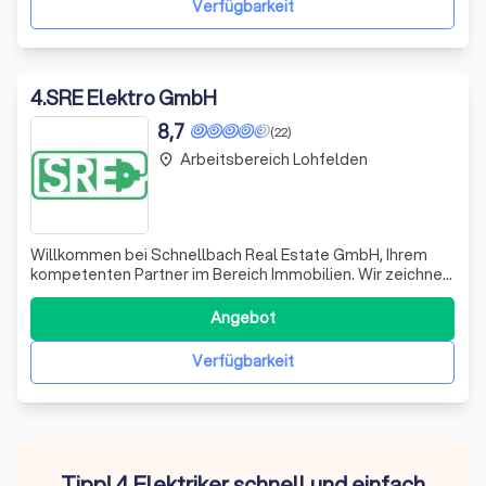
Verfügbarkeit
4
.
SRE Elektro GmbH
8,7
(22)
Arbeitsbereich Lohfelden
place
Willkommen bei Schnellbach Real Estate GmbH, Ihrem
kompetenten Partner im Bereich Immobilien. Wir zeichnen
uns durch unsere umfassende Expertise und unser
Engagement aus, um Ihnen maßgeschneiderte Lösungen
Angebot
zu bieten. Unser Team aus erfahrenen Fachleuten
versteht die Dynamik des Immobilienmarktes und
Verfügbarkeit
Tipp! 4 Elektriker schnell und einfach