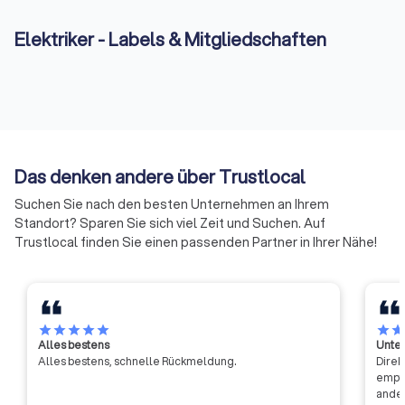
Händen. Starten Sie noch heute Ihre Suche und profitieren Sie
von unserem umfangreichen Netzwerk an Fachleuten in Ihrer
Elektriker - Labels & Mitgliedschaften
Region.
Das denken andere über Trustlocal
Suchen Sie nach den besten Unternehmen an Ihrem
Standort? Sparen Sie sich viel Zeit und Suchen. Auf
Trustlocal finden Sie einen passenden Partner in Ihrer Nähe!
star
star
star
star
star
star
sta
Alles bestens
Unter
Alles bestens, schnelle Rückmeldung.
Direk
empfa
ander