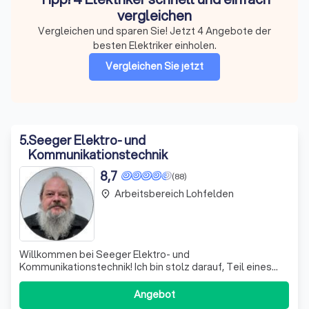
vergleichen
Vergleichen und sparen Sie! Jetzt 4 Angebote der
besten Elektriker einholen.
Vergleichen Sie jetzt
5
.
Seeger Elektro- und
Kommunikationstechnik
8,7
(88)
Arbeitsbereich Lohfelden
place
Willkommen bei Seeger Elektro- und
Kommunikationstechnik! Ich bin stolz darauf, Teil eines
Teams zu sein, das nicht nur durch Fachkompetenz,
sondern auch durch ein familiäres Miteinander besticht.
Angebot
Bei uns wird jeder Mitarbeiter herzlich empfangen und in