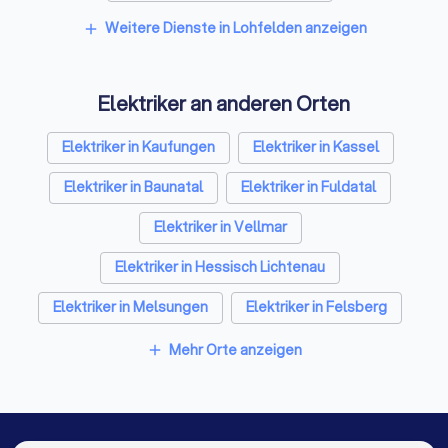
Architekten in Lohfelden
Weitere Dienste in Lohfelden anzeigen
add
Hausmeisterservices in Lohfelden
Elektriker an anderen Orten
Schreiner in Lohfelden
Rohrreinigungsbetriebe in Lohfelden
Elektriker in Kaufungen
Elektriker in Kassel
Elektriker in Baunatal
Elektriker in Fuldatal
Elektriker in Vellmar
Elektriker in Hessisch Lichtenau
Elektriker in Melsungen
Elektriker in Felsberg
Elektriker in Hannoversch Münden
Mehr Orte anzeigen
add
Elektriker in Fritzlar
Elektriker in Berlin
Elektriker in Hamburg
Elektriker in München