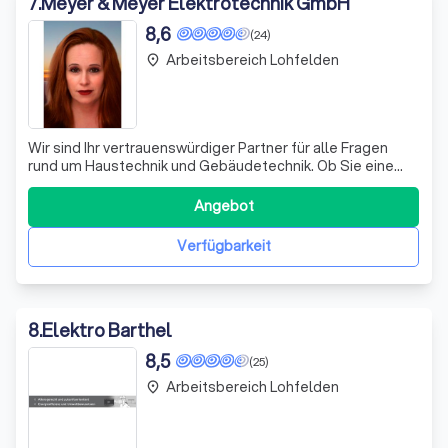
7
.
Meyer & Meyer Elektrotechnik GmbH
8,6
(24)
Arbeitsbereich Lohfelden
place
Wir sind Ihr vertrauenswürdiger Partner für alle Fragen
rund um Haustechnik und Gebäudetechnik. Ob Sie eine
neue Haustechnik benötigen, Informationen über
Photovoltaik für Ihr Eigenheim suchen oder Ideen zu
Angebot
Smart-Home umsetzen möchten, wir sind für Sie da.
Unser Team arbeitet sich sorgfältig in Ihre
Verfügbarkeit
8
.
Elektro Barthel
8,5
(25)
Arbeitsbereich Lohfelden
place