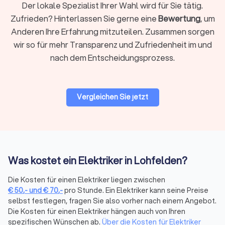
Der lokale Spezialist Ihrer Wahl wird für Sie tätig.
Er sorgt dafür, dass die Stromversorgung sicher und
zuverlässig funktioniert, und übernimmt Aufgaben wie die
Zufrieden? Hinterlassen Sie gerne eine
Bewertung
, um
Installation von Steckdosen, Schaltern, Sicherungskästen und
Anderen Ihre Erfahrung mitzuteilen. Zusammen sorgen
Beleuchtungssystemen.
wir so für mehr Transparenz und Zufriedenheit im und
Ein Elektroniker hingegen arbeitet oft in der Industrie und
nach dem Entscheidungsprozess.
beschäftigt sich mit komplexeren elektrischen und
elektronischen Systemen. Dazu gehören unter anderem die
Automatisierungstechnik, die Telekommunikationstechnik
und die Informationstechnik. Ein Elektroniker installiert, wartet
Vergleichen Sie jetzt
und repariert Systeme, die in der Produktion, in der IT oder in
der Kommunikationstechnik zum Einsatz kommen. Die
Ausbildung zum Elektroniker ist oft umfassender und
technischer als die eines Elektrikers, was sich auch in den
Tätigkeitsfeldern widerspiegelt.
Was kostet ein Elektriker in Lohfelden?
Trustlocal hilft Ihnen, die richtige Fachkraft für Ihr
spezifisches Projekt zu finden. Egal, ob Sie einen Elektriker für
Die Kosten für einen Elektriker liegen zwischen
eine Hausinstallation oder einen Elektroniker für industrielle
€
50
,-
und
€
70
,-
pro Stunde. Ein Elektriker kann seine Preise
Anwendungen benötigen – bei uns finden Sie den passenden
selbst festlegen, fragen Sie also vorher nach einem Angebot.
Experten. Indem Sie mehrere Angebote einholen und
Die Kosten für einen Elektriker hängen auch von Ihren
vergleichen, können Sie sicherstellen, dass Sie den richtigen
spezifischen Wünschen ab.
Über die Kosten für Elektriker