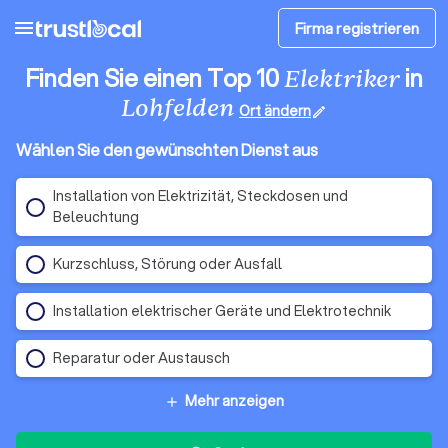
menu
Firma registrieren
Finden Sie einen Top 10
in
Elektriker
Lohfelden
Ort ändern
edit
Wählen Sie den gewünschten Dienst aus
Installation von Elektrizität, Steckdosen und
Beleuchtung
Kurzschluss, Störung oder Ausfall
Installation elektrischer Geräte und Elektrotechnik
Reparatur oder Austausch
Mehr anzeigen
add