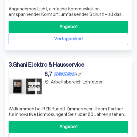
Angenehmes Licht, einfache Kommunikation,
entspannender Komfort, umfassender Schutz – all das
trägt dazu bei, dass Sie sich in Ihrem Gebäude rundum
wohl und sicher fühlen. Genau das ist unser Anspruch als
Angebot
Ihr Partner für die Bereiche Elektroinstallationen,
Beleuchtungskonzepte, intelligente Gebäudes
Verfügbarkeit
3
.
Ghani Elektro & Hausservice
8,7
(61)
Arbeitsbereich Lohfelden
place
Willkommen bei RZB Rudolf Zimmermann, Ihrem Partner
für innovative Lichtlösungen! Seit über 80 Jahren stehen
wir für höchste Effizienz und exzellente Lichtqualität
„Made in Germany“. Als Familienunternehmen legen wir
Angebot
großen Wert auf Kontinuität und Nachhaltigkeit, um
langfristige Partnerschaften mit