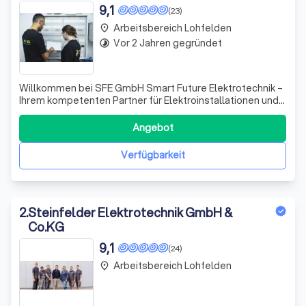
9,1
(23)
Arbeitsbereich Lohfelden
place
Vor 2 Jahren gegründet
timelapse
Willkommen bei SFE GmbH Smart Future Elektrotechnik –
Ihrem kompetenten Partner für Elektroinstallationen und
innovative Smart-Home-Lösungen! Wir sind ein
dynamisches Team von Elektrofachkräften, das sich
Angebot
leidenschaftlich dafür einsetzt, Ihre individuellen
Wünsche in die Realität umzusetzen. Ob Neub
Verfügbarkeit
2
.
Steinfelder Elektrotechnik GmbH &
Co.KG
9,1
(24)
Arbeitsbereich Lohfelden
place