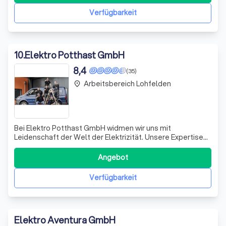
etabliert. Unser
Verfügbarkeit
10
.
Elektro Potthast GmbH
8,4
(35)
Arbeitsbereich Lohfelden
place
Bei Elektro Potthast GmbH widmen wir uns mit
Leidenschaft der Welt der Elektrizität. Unsere Expertise
erstreckt sich von der Planung und Installation innovativer
Elektrokonzepte für Bürokomplexe bis hin zur Wartung
Angebot
und Reparatur bestehender Anlagen. Unser qualifiziertes
Team aus über zwanzig Fachkrä
Verfügbarkeit
Elektro Aventura GmbH