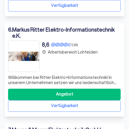
die Gemeinschaft integriert. Flache Hierarchie
Verfügbarkeit
6
.
Markus Ritter Elektro-Informationstechnik
e.K.
8,6
(35)
Arbeitsbereich Lohfelden
place
Willkommen bei Ritter Elektro+Informationstechnik! In
unserem Unternehmen setzen wir uns leidenschaftlich
dafür ein, Ihnen zu helfen, nachhaltiges und
kosteneffizientes Wohnen zu realisieren. Wir wissen, dass
Angebot
Elektrogeräte, insbesondere Heizungen, einen
erheblichen Teil des Energieverbrauchs in Ihre
Verfügbarkeit