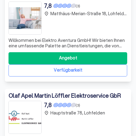
7,8
(3)
Matthäus-Merian-Straße 18, Lohfelden
place
Willkommen bei Elektro Aventura GmbH! Wir bieten Ihnen
eine umfassende Palette an Dienstleistungen, die von
allgemeinen Elektroinstallationen über Netzwerktechnik
bis hin zu innovativen Photovoltaikanlagen reicht. Unsere
Angebot
Expertise in der Elektroplanung und Beratung ermöglicht
es uns, maßgeschneidert
Verfügbarkeit
Olaf Apel Martin Löffler Elektroservice GbR
7,8
(3)
Hauptstraße 78, Lohfelden
place