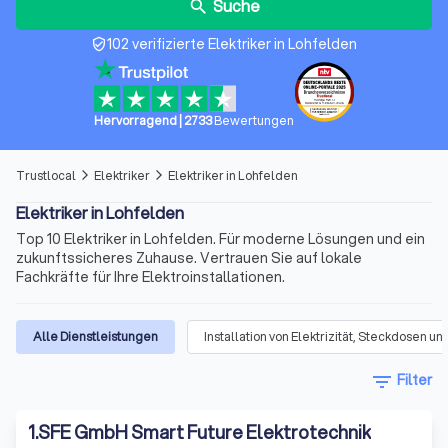
Suche
search
102 verifizierte Elektriker in Lohfelden
verified_user
Hervorragend
|
2733
Bewertungen
Trustlocal
Elektriker
Elektriker in Lohfelden
arrow_forward_ios
arrow_forward_ios
Elektriker in Lohfelden
Top 10 Elektriker in Lohfelden. Für moderne Lösungen und ein
zukunftssicheres Zuhause. Vertrauen Sie auf lokale
Fachkräfte für Ihre Elektroinstallationen.
Alle Dienstleistungen
Installation von Elektrizität, Steckdosen 
filter_list
Filter
1
.
SFE GmbH Smart Future Elektrotechnik