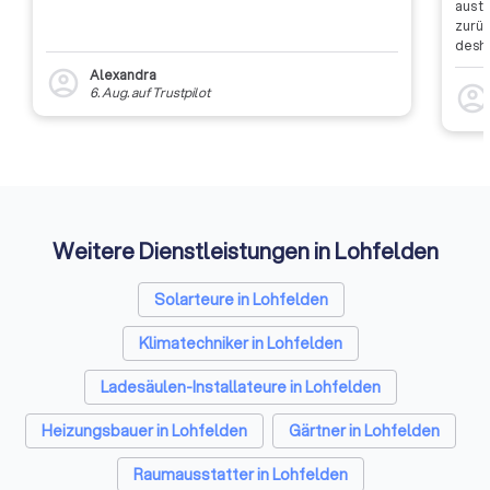
aus t
zurüc
desha
dass 
Alexandra
account_circle
auszu
account_circl
6. Aug.
auf
Trustpilot
weite
Rückm
entsc
Etwas
Auffi
Weitere Dienstleistungen in Lohfelden
Solarteure in Lohfelden
Klimatechniker in Lohfelden
Ladesäulen-Installateure in Lohfelden
Heizungsbauer in Lohfelden
Gärtner in Lohfelden
Raumausstatter in Lohfelden