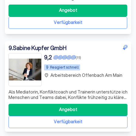
schwerpunktmäßig auf Rechtsfragen des Arbeitsrechts,
Vertragsrechts und des allgemeinen Zivilrechts
Angebot
spezialisiert.
Verfügbarkeit
9
.
Sabine Kupfer GmbH
9,2
(11)
Reagiert schnell
Arbeitsbereich Offenbach Am Main
place
Als Mediatorin, Konfliktcoach und Trainerin unterstütze ich
Menschen und Teams dabei, Konflikte frühzeitig zu klären.
Dabei verbinde ich Mediation mit 25 Jahren Erfahrung als
Executive Assistant.
Angebot
Verfügbarkeit