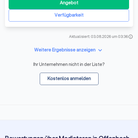
es, Ihnen qualifizierte Antworten auf Ihre Rechtsfragen zu
Angebot
geben, die sowohl die bestehende Rechtslage als auch
das recht
Verfügbarkeit
Aktualisiert: 03.08.2026 um 03:36
info
keyboard_arrow_down
Weitere Ergebnisse anzeigen
Ihr Unternehmen nicht in der Liste?
Kostenlos anmelden