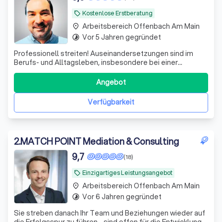
Kostenlose Erstberatung
local_offer
Arbeitsbereich Offenbach Am Main
place
Vor 5 Jahren gegründet
timelapse
Professionell streiten! Auseinandersetzungen sind im
Berufs- und Alltagsleben, insbesondere bei einer
Trennung, Scheidung oder Ehekrise, nicht zu vermeiden.
Deren Eskalation aber schon.
Angebot
Verfügbarkeit
2
.
MATCH POINT Mediation & Consulting
9,7
(18)
Einzigartiges Leistungsangebot
local_offer
Arbeitsbereich Offenbach Am Main
place
Vor 6 Jahren gegründet
timelapse
Sie streben danach Ihr Team und Beziehungen wieder auf
die Erfolgsspur zu führen - sind offen für die Entwicklung