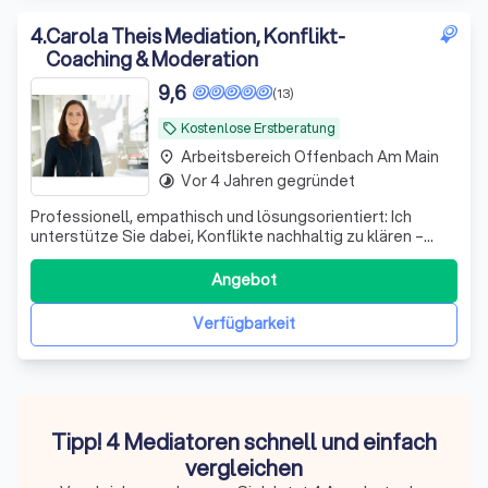
4
.
Carola Theis Mediation, Konflikt-
Coaching & Moderation
9,6
(13)
Kostenlose Erstberatung
local_offer
Arbeitsbereich Offenbach Am Main
place
Vor 4 Jahren gegründet
timelapse
Professionell, empathisch und lösungsorientiert: Ich
unterstütze Sie dabei, Konflikte nachhaltig zu klären –
durch Mediation oder Konflikt-Coaching. Für mehr Klarheit,
Verständnis und Zusammenarbeit
Angebot
Verfügbarkeit
Tipp! 4 Mediatoren schnell und einfach
vergleichen