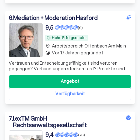
6
.
Mediation + Moderation Hasford
9,5
(9)
Hohe Erfolgsquote.
local_offer
Arbeitsbereich Offenbach Am Main
place
Vor 17 Jahren gegründet
timelapse
Vertrauen und Entscheidungsfähigkeit sind verloren
gegangen? Verhandlungen stecken fest? Projekte sind
gefährdet? Ich begleite Gesellschafter, Unternehmen
und Erben auf dem Weg zurück zur Einigung.
Angebot
Verfügbarkeit
7
.
lexTM GmbH
Rechtsanwaltsgesellschaft
9,4
(76)