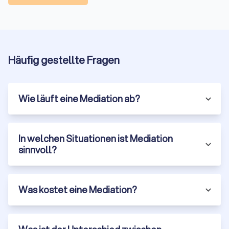
können. Dies ermöglicht es den Parteien, Konflikte
schnell beizulegen und sich wieder auf ihre
Kernaufgaben zu konzentrieren.
Erhaltung der Beziehungen:
Da Mediation auf
Zusammenarbeit und Verständigung abzielt, trägt sie
dazu bei, die Beziehungen zwischen den Parteien zu
Häufig gestellte Fragen
erhalten oder sogar zu verbessern. Dies ist besonders
wichtig in Konflikten, bei denen die Parteien auch in
Zukunft miteinander zu tun haben werden, wie in
Wie läuft eine Mediation ab?
Familien- oder Geschäftsbeziehungen.
Kreative und maßgeschneiderte Lösungen:
In der
Mediation sind die Parteien nicht an die starren Regeln
eines Gerichtsverfahrens gebunden. Sie können kreative
In welchen Situationen ist Mediation
und maßgeschneiderte Lösungen erarbeiten, die ihren
sinnvoll?
spezifischen Bedürfnissen und Interessen entsprechen.
Arten der Mediation in Offenbach am Main
Was kostet eine Mediation?
Man kann Mediation in verschiedenen Kontexten anwenden,
abhängig von der Art des Konflikts und den beteiligten
Parteien. Zu den häufigsten Arten der Mediation gehören:
Familienmediation:
Man setzt Familienmediation häufig