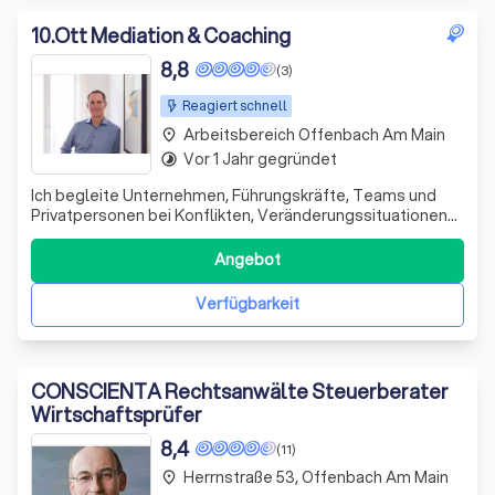
10
.
Ott Mediation & Coaching
8,8
(3)
Reagiert schnell
Arbeitsbereich Offenbach Am Main
place
Vor 1 Jahr gegründet
timelapse
Ich begleite Unternehmen, Führungskräfte, Teams und
Privatpersonen bei Konflikten, Veränderungssituationen
und persönlichen Klärungsprozessen. Beruflich
unterstütze ich bei Spannungen im Team,
Angebot
Führungsfragen, Rollenunklarheiten und
Veränderungsprozessen. Privat begleite ich bei Konflikten
Verfügbarkeit
in Famili
CONSCIENTA Rechtsanwälte Steuerberater
Wirtschaftsprüfer
8,4
(11)
Herrnstraße 53, Offenbach Am Main
place