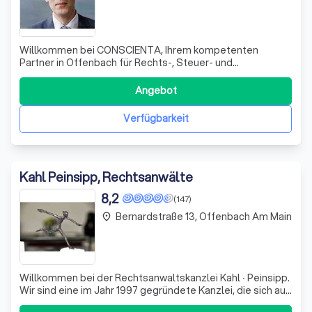
Willkommen bei CONSCIENTA, Ihrem kompetenten
Partner in Offenbach für Rechts-, Steuer- und
Wirtschaftsberatung. Mit steigenden Anforderungen in
diesen Bereichen haben wir die passende Antwort:
Angebot
"CONSCIENTA - Beraten mit Wissen". Unser
spezialisiertes Know-how und unsere Fähigkeit, uns
Verfügbarkeit
maximal an die
Kahl Peinsipp, Rechtsanwälte
8,2
(147)
Bernardstraße 13, Offenbach Am Main
place
Willkommen bei der Rechtsanwaltskanzlei Kahl ∙ Peinsipp.
Wir sind eine im Jahr 1997 gegründete Kanzlei, die sich auf
Zivil- und Verwaltungsrecht spezialisiert hat. Unser Ziel ist