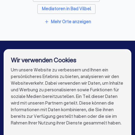
Berufsausbildung (z.B.
Ausbildungszeugnis,
Mediatoren in Bad Vilbel
Diplomurkunde,
Examensurkunde) beglaubigte
Mediatoren in Frankfurt am Main
Mehr Orte anzeigen
add
Ablichtung des Nachweises über
Mediatoren in Dreieich
Mediatoren in Dietzenbach
den erfolgreichen Abschluss der
Mediatoren-Ausbildung einfache
Mediatoren in Hanau
Mediatoren in Berlin
Ablichtung des Nachweises über
die im Rahmen der Mediatioren-
Mediatoren in Hamburg
Mediatoren in München
Ausbildung vermittelten Inhalte
Wir verwenden Cookies
nebst Aufschlüsselung der auf
Mediatoren in Köln
Mediatoren in Stuttgart
Um unsere Website zu verbessern und Ihnen ein
Die besten Mediatoren für Sie
die einzelnen
persönlicheres Erlebnis zu bieten, analysieren wir den
Ausbildungselemente
Mediatoren in Düsseldorf
Mediatoren in Dortmund
Websiteverkehr. Dabei verwenden wir Daten, um Inhalte
entfallenden Zeitstundenanzahl
info@trustlocal.de
und Werbung zu personalisieren sowie Funktionen für
vier Dokumentationen (jeweils in
Mediatoren in Essen
Mediatoren in Bremen
soziale Medien bereitzustellen. Ein Teil dieser Daten
2-facher Ausfertigung); zur
Ausgestaltung der
wird mit unseren Partnern geteilt. Diese können die
Mediatoren in Nürnberg
Mediatoren in Dresden
Dokumentation beachten Sie
Informationen mit Daten kombinieren, die Sie ihnen
bitte § 5 der DGM-
bereits zur Verfügung gestellt haben oder die sie im
Mediatoren in Hannover
Mediatoren in Leipzig
keyboard_arrow_down
FÜR PRIVATPERSONEN
Anerkennungsordnung Liegt der
Rahmen Ihrer Nutzung ihrer Dienste gesammelt haben.
Abschluss der
Mediatoren in Duisburg
Mediatoren in Bochum
keyboard_arrow_down
FÜR FIRMEN
Mediatorenausbildung mehr als