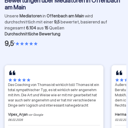
Bewertungen über Mediatoren in Offenbach
am Main
Unsere
Mediatoren
in
Offenbach am Main
wird
durchschnittlich mit einer
9,5
bewertet, basierend auf
insgesamt
6.104
aus
15
Quellen
Durchschnittliche Bewertung
9,5
•
star
star
star
star
star
star
star
star
star
star
star
star
sta
Das Coaching von Thomas ist wirklich toll! Thomas ist ein
Äußerst
total sympathischer Typ, es ist wirklich sehr angenehm
Beratun
mit ihm. Die Art und Weise wie er mit mir gearbeitet hat
Mobilfu
war auch sehr angenehm und er hat mir verschiedene
dem ich
Dinge sehr logisch und interessant nahegebracht
Rechtss
angesto
Vipex_Arjan
Herman
vor Google
vermied
06.02.2026
02.02.20
Mediati
weitere