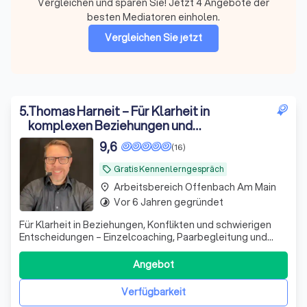
Vergleichen und sparen Sie! Jetzt 4 Angebote der
besten Mediatoren einholen.
Vergleichen Sie jetzt
5
.
Thomas Harneit – Für Klarheit in
komplexen Beziehungen und
Entscheidungen – Einzelcoaching,
9,6
(16)
Paarbegleitung & Konfliktklärung online
Gratis Kennenlerngespräch
local_offer
Arbeitsbereich Offenbach Am Main
place
Vor 6 Jahren gegründet
timelapse
Für Klarheit in Beziehungen, Konflikten und schwierigen
Entscheidungen – Einzelcoaching, Paarbegleitung und
Konfliktklärung für Menschen in belastenden
Lebenssituationen.
Angebot
Verfügbarkeit