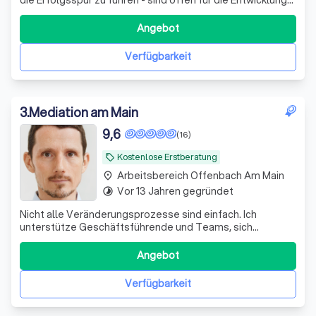
maßgeschneiderter Win-Win-Lösungen und möchten
tiefgreifenden Veränderungen?
Angebot
Verfügbarkeit
3
.
Mediation am Main
9,6
(16)
Kostenlose Erstberatung
local_offer
Arbeitsbereich Offenbach Am Main
place
Vor 13 Jahren gegründet
timelapse
Nicht alle Veränderungsprozesse sind einfach. Ich
unterstütze Geschäftsführende und Teams, sich
gegenseitig zuzuhören und konstruktiv eine gemeinsame
Richtung zu finden.
Angebot
Verfügbarkeit