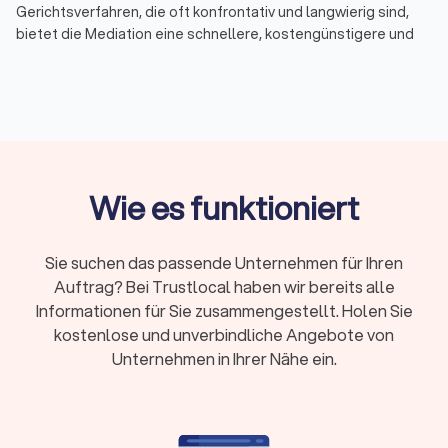
Gerichtsverfahren, die oft konfrontativ und langwierig sind,
bietet die Mediation eine schnellere, kostengünstigere und
weniger stressige Möglichkeit, Streitigkeiten beizulegen. Bei
Trustlocal haben Sie die Möglichkeit, bis zu vier Angebote von
qualifizierten Mediatoren in Ihrer Nähe einzuholen und so den
passenden Fachmann für Ihren spezifischen Konflikt zu
finden.
Wie es funktioniert
Was ist Mediation?
Mediation ist ein freiwilliger und vertraulicher Prozess, bei
dem ein neutraler Dritter, der Mediator, den Parteien hilft, eine
Sie suchen das passende Unternehmen für Ihren
einvernehmliche Lösung für ihren Streit zu finden. Der
Auftrag? Bei Trustlocal haben wir bereits alle
Mediator hat keine Entscheidungsbefugnis, sondern
Informationen für Sie zusammengestellt. Holen Sie
unterstützt die Beteiligten dabei, ihre Interessen und
kostenlose und unverbindliche Angebote von
Bedürfnisse offenzulegen, Missverständnisse zu klären und
Unternehmen in Ihrer Nähe ein.
gemeinsam Lösungen zu erarbeiten. Die Mediation wird häufig
in verschiedenen Bereichen eingesetzt, darunter
Familienrecht (z.B. Scheidungen, Sorgerechtsfragen),
Arbeitskonflikte, Nachbarschaftsstreitigkeiten und auch in