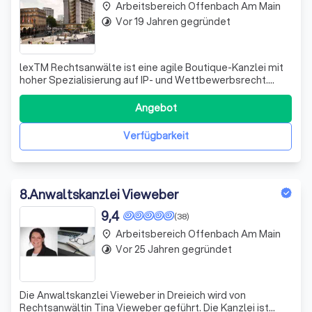
Arbeitsbereich Offenbach Am Main
place
Vor 19 Jahren gegründet
timelapse
lexTM Rechtsanwälte ist eine agile Boutique-Kanzlei mit
hoher Spezialisierung auf IP- und Wettbewerbsrecht.
Unser Team betreut Mandanten unterschiedlicher
Branchen und Größen, von kleinen, innovativen Start-ups
Angebot
bis zu internationalen, börsennotierten Konzernen. Der
Schwerpunkt unserer Arbeit liegt h
Verfügbarkeit
8
.
Anwaltskanzlei Vieweber
9,4
(38)
Arbeitsbereich Offenbach Am Main
place
Vor 25 Jahren gegründet
timelapse
Die Anwaltskanzlei Vieweber in Dreieich wird von
Rechtsanwältin Tina Vieweber geführt. Die Kanzlei ist