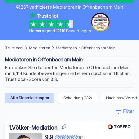
237 verifizierte Mediatoren in Offenbach am Main
verified_user
Hervorragend
|
2719
Bewertungen
Trustlocal
Mediatoren
Mediatoren in Offenbach am Main
arrow_forward_ios
arrow_forward_ios
Mediatoren in Offenbach am Main
Entdecken Sie die besten Mediatoren in Offenbach am Main
mit 6,114 Kundenbewertungen und einem durchschnittlichen
Trustlocal-Score von 8.3.
Alle Dienstleistungen
Scheidung
(
132
)
Nachlass / Verer
filter_list
Filter
1
.
Völker-Mediation
TOP PRO
9,9
(64)